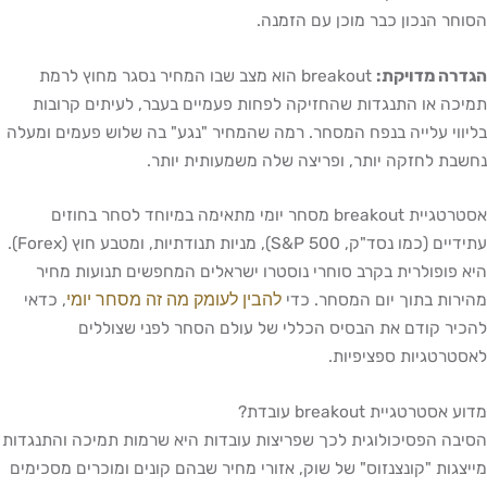
חר הנכון כבר מוכן עם הזמנה.
רה מדויקת:
breakout הוא מצב שבו המחיר נסגר מחוץ לרמת
כה או התנגדות שהחזיקה לפחות פעמיים בעבר, לעיתים קרובות
ווי עלייה בנפח המסחר. רמה שהמחיר "נגע" בה שלוש פעמים ומעלה
בת לחזקה יותר, ופריצה שלה משמעותית יותר.
אסטרטגיית breakout מסחר יומי מתאימה במיוחד לסחר בחוזים
עתידיים (כמו נסד"ק, S&P 500), מניות תנודתיות, ומטבע חוץ (Forex).
 פופולרית בקרב סוחרי נוסטרו ישראלים המחפשים תנועות מחיר
להבין לעומק מה זה מסחר יומי
רות בתוך יום המסחר. כדי
, כדאי
יר קודם את הבסיס הכללי של עולם הסחר לפני שצוללים
טרטגיות ספציפיות.
אסטרטגיית breakout עובדת?
בה הפסיכולוגית לכך שפריצות עובדות היא שרמות תמיכה והתנגדות
צגות "קונצנזוס" של שוק, אזורי מחיר שבהם קונים ומוכרים מסכימים