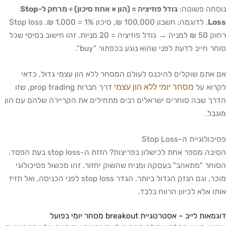
סחה פשוטה:
גודל פוזיציה = (הון × אחוז סיכון) ÷ מרחק ל-Stop
Lo
. לדוגמה: חשבון 100,000 ₪, סיכון 1% = 1,000 ₪. Stop loss
רחוק 50 ₪ למניה → גודל פוזיציה = 20 מניות. זהו חישוב בסיסי שכל
ר חייב לדעת לפני שהוא נוגע בכפתור "buy".
אתם שוקלים להיכנס לעולם המסחר ללא הון עצמי גדול, כדאי
מסחר יומי ללא הון עצמי
רוא על
דרך חברות prop trading, שזו
ך שבה סוחרים ישראלים רבים מתחילים את הקריירה שלהם עם הון
בל.
ולוגיית ה-Stop Loss
הסיבה מספר אחת לכישלון בפריצות? הזזת ה-stop loss בעת הפסד.
חר "מתאהב" בעסקה ומניח שהשוק יחזור. זהו מכשול פסיכולוגי
מוכר, וגם הנזק הגדול ביותר. הגדר stop loss לפני הכניסה, ואל תזיז
ו אלא לכיוון הרווח בלבד.
ות לייב – אסטרטגיית breakout מסחר יומי בפועל