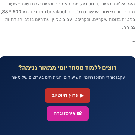
דיאליות. מניות טכנולוגיה, מניות צמיחה ומניות שבחדשות מציעות
הזדמנויות מצוינות. אפשר גם לסחור breakout במדדים כמו S&P 500,
"ח בזוגות עיקריים, ובקריפטו עם ביטקוין ואת'ריום בזמני תנודתיות
הה.
רוצים ללמוד מסחר יומי ממאור גנימה?
עקבו אחרי התוכן היומי, השיעורים והניתוחים בערוצים של מאור:
▶ ערוץ היוטיוב
📸 אינסטגרם