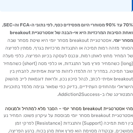
70% עד 90% מסוחרי היום מפסידים כסף, לפי נתוני ה-FCA וה-SEC,
ואחת הסיבות המרכזיות היא אי-הבנה של אסטרטגיית breakout
ר יומי.
אסטרטגיית breakout מסחר יומי היא שיטת מסחר שבה
חר מזהה רמות תמיכה או התנגדות מרכזיות בגרף, ממתין לפריצה
המחיר מחוץ לאותן רמות, ונכנס לעסקה בכיוון הפריצה, כלפי מעלה
(long) כשהמחיר פורץ מעל התנגדות, או כלפי מטה (short) כשהמחיר
ר תמיכה. במדריך זה תלמדו לזהות פריצות אמיתיות, להבחין בין
breakout אמיתי לכוזב, לנהל סיכון נכון, ולראות דוגמאות לייב מהשוק
ראלי ומהחוזים העתידיים, בדיוק כפי שמאור גנימה מלמד בתוכניות
רינג שלו ב-Addiction2Success.
גיית breakout מסחר יומי – הסבר מלא למתחיל ולמנוסה
אסטרטגיית breakout מסחר יומי מבוססת על עיקרון פשוט: המחיר נע
בין רמות תמיכה (Support) והתנגדות (Resistance) לפרקי זמן
שכים, ובנקודה מסוימת הוא פורץ אחת מהן בכוח. ברגע הפריצה,