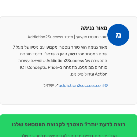
מאור גנימה
מ
סוחר נוסטרו מקצועי | מייסד Addiction2Success
מאור גנימה הוא סוחר נוסטרו מקצועי עם ניסיון של מעל 7
שנים במסחר יומי בשוק ההון הישראלי. מייסד תוכנית
ההכשרה של Addiction2Success שהוציאה עשרות
סוחרים ממומנים. מתמחה ב-ICT Concepts, Price
Action וניהול סיכונים.
🌐 addiction2success.co.il
📍 ישראל
רוצה לדעת יותר? הצטרף לקבוצת הווטסאפ שלנו
קבל עדכונים, טיפים ותכנים בלעדיים ישירות למכשיר שלך