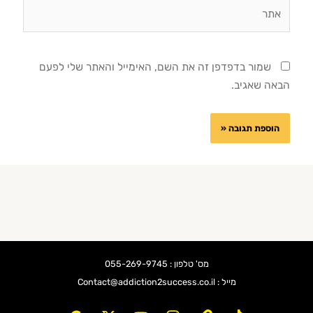
אתר
שמור בדפדפן זה את השם, האימייל והאתר שלי לפעם
הבאה שאגיב.
מס' טלפון : 055-269-9745
מייל : Contact@addiction2success.co.il