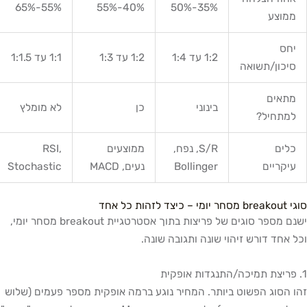
55%-65%
40%-55%
35%-50%
ממוצע
יחס
1:2 עד 1:4
1:2 עד 1:3
1:1 עד 1:1.5
סיכון/תשואה
מתאים
בינוני
כן
לא מומלץ
למתחיל?
כלים
S/R, נפח,
ממוצעים
RSI,
עיקריים
Bollinger
נעים, MACD
Stochastic
– כיצד לזהות כל אחד
ישנם מספר סוגים של פריצות בתוך אסטרטגיית breakout מסחר יומי,
 אחד דורש זיהוי שונה ותגובה שונה.
 הסוג הפשוט ביותר. המחיר נוגע ברמה אופקית מספר פעמים (שלוש