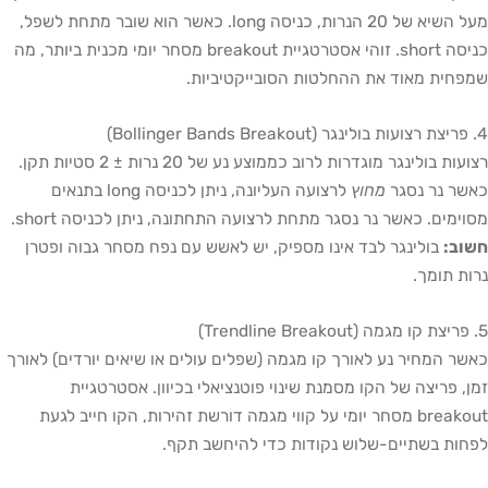
מעל השיא של 20 הנרות, כניסה long. כאשר הוא שובר מתחת לשפל,
כניסה short. זוהי אסטרטגיית breakout מסחר יומי מכנית ביותר, מה
חית מאוד את ההחלטות הסובייקטיביות.
רצועות בולינגר מוגדרות לרוב כממוצע נע של 20 נרות ± 2 סטיות תקן.
ר נר נסגר
מחוץ
לרצועה העליונה, ניתן לכניסה long בתנאים
ימים. כאשר נר נסגר מתחת לרצועה התחתונה, ניתן לכניסה short.
וב:
בולינגר לבד אינו מספיק, יש לאשש עם נפח מסחר גבוה ופטרן
ת תומך.
ר המחיר נע לאורך קו מגמה (שפלים עולים או שיאים יורדים) לאורך
, פריצה של הקו מסמנת שינוי פוטנציאלי בכיוון. אסטרטגיית
breakout מסחר יומי על קווי מגמה דורשת זהירות, הקו חייב לגעת
ות בשתיים-שלוש נקודות כדי להיחשב תקף.