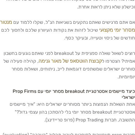
שלון שלא ניתן לראות אחרת.
מנטור
אתם מרגישים שאתם נתקעים בשגיאות הנ"ל, שקלו ללמוד עם
ר יומי מקצועי
שיכול לזהות את נקודות העיוורון שלכם ולחסוך לכם
שים של ניסוי וטעייה, ובעיקר כסף.
רוצים לשאול שאלה ספציפית על breakout לפני שאתם נוגעים בחשבון
קבוצת הווטסאפ של מאור גנימה
תי? הצטרפו ל
, קהילה פעילה של
רים ישראלים שמשתפים דוגמאות לייב, ניתוחים, ושאלות מסחר
יומיות.
כיצד מיישמים אסטרטגיית breakout מסחר יומי עם Prop Firms
אלי
 השאלות הנפוצות ביותר מסוחרים ישראלים היא: "איך מיישמים
אסטרטגיית breakout מסחר יומי בלי להסתכן בהון עצמי גדול?"
 חברות Prop Trading (פרופ טריידינג).