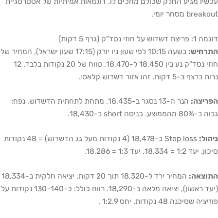
יו מגיע החלק שכולם מחכים לו, דוגמאות אמיתיות של אסטרטגיית
bre מסחר יומי.
וש על חוזי נסד"ק (גרף 5 דקות)
רחיש:
בשעה 10:15 לפי שעון ניו יורק (17:15 שעון ישראל), המחיר של
חוזי נסד"ק נע בין 18,450 ל-18,470, טווח של 20 נקודות בלבד. 12
ף ב-5 דקות. זהו אזור דשדוש קלאסי.
ריצה:
הנר ה-13 נסגר ב-18,435, מתחת לתחתית הדשדוש. נפח:
מוצע. כניסה short ב-18,430.
ול:
Stop loss ב-18,478 (4 נקודות מעל גג הדשדוש) = 48 נקודות
1:2 = 18,334. יעד 1:3 = 18,286.
וצאה:
המחיר ירד ל-18,320 תוך 20 דקות. יציאה חלקית ב-18,334
(יעד ראשון), יציאה מלאה ב-18,290. רווח כולל: כ-130-140 נקודות על
ה שסיכנה 48 נקודות. יחס 1:2.9 .