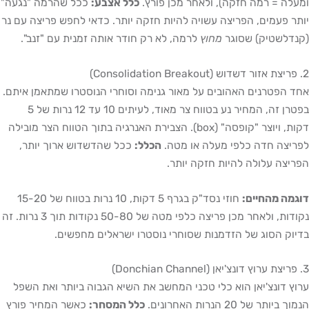
לה = רמה חזקה), ולאחר מכן פורץ.
כלל אצבע:
ככל שהרמה "נגעה"
ר פעמים, הפריצה עשויה להיות חזקה יותר. כדאי לחפש פריצה עם נר
דלשטיק) שסוגר
מחוץ
לרמה, לא רק חודר אותה זמנית עם "זנב".
 הפטרנים האהובים על מאור גנימה וסוחרי הנוסטרו שמתאמן איתם.
בפטרן זה, המחיר נע בטווח צר מאוד, לעיתים 10 עד 12 נרות של 5
דקות, ויוצר "קופסה" (box). הצבירת האנרגיה בתוך הטווח הצר מובילה
יצה חדה כלפי מעלה או מטה.
הכלל:
ככל שהדשדוש ארוך יותר,
יצה עלולה להיות חזקה יותר.
מה מהחיים:
חוזי נסד"ק בגרף 5 דקות, 10 נרות בטווח של 15-20
נקודות, ולאחר מכן פריצה כלפי מטה של 50-80 נקודות תוך 3 נרות. זה
וק הסוג של הזדמנות שסוחרי נוסטרו ישראלים מחפשים.
ץ דונצ'יאן הוא כלי טכני המחשב את השיא הגבוה ביותר ואת השפל
ביותר של 20 הנרות האחרונים.
כלל המסחר:
כאשר המחיר פורץ