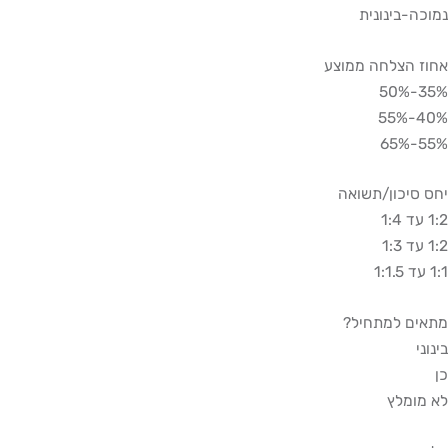
כה-בינונית
ז הצלחה ממוצע
35%
40%
55%
 סיכון/תשואה
1:
1:
1
אים למתחיל?
וני
מומלץ