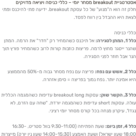
breako מסחר יומי – כללי כניסה ויציאה מדויקים
זה הוא ה"מנוע" של כל עסקת breakout. ידיעה
מתי
להיכנס ו
מתי
ת היא ההבדל בין רווח לפסד.
י כניסה
לסגירה:
אל תיכנס כשהמחיר רק "חדר" את הרמה. המתן
נר
ייסגר
מחוץ לרמה. פריצות כוזבות קורות לרוב כשהמחיר פורץ תוך
 אבל חוזר לפני הסגירה.
עם נפח:
פריצה עם נפח מסחר גבוה מ-50% מהממוצע
 אמינה יותר. נפח נמוך בפריצה = סימן אזהרה.
ר שוק:
עסקות breakout long עדיפות כשהמגמה הכללית
עולה. עסקות short עדיפות כשהמגמה יורדת. "שחה עם הזרם, לא
ו", עיקרון מנחה בכל קורס מסחר יומי רציני.
 ביום:
שעת הפתיחה (9:30-11:00 בוול סטריט, 16:30-
18:00 שעון ישראל) ושעת האמצע (14:00-15:30 שעון ניו יורק) מייצרות