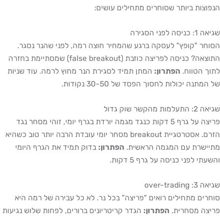
וצות ביותר שסוחרים מתחילים עושים:
ניסה לפני הסגירה
חר "קופץ" לעסקה ברגע שהמחיר חוצה רמה, לפני שהנר נסגר.
התוצאה? כניסה לפריצה כוזבת (false breakout) שמסתיימת בחזרה
ך הטווח.
הפתרון:
המתן תמיד לסגירת הנר מחוץ לרמה. עוד שניות
מתנה יכולות לחסוך הפסד של 30-50 נקודות.
למות מהקשר שוק גדול
פריצה על גרף 5 דקות כנגד מגמה יורדת בגרף יומי, זוהי מסחר נגד
הזרם. אסטרטגיית breakout מסחר יומי עובדת הרבה יותר טוב כשהיא
יישרת עם המגמה הראשית.
הפתרון:
בדוק תמיד את הגרף היומי
עתי לפני כניסה על גרף 5 דקות.
 over-trading
רים מתחילים רואים "פריצה" בכל נר. לא כל עבירה של רמה היא
צה מסחרית.
הפתרון:
הגדר קריטריונים ברורים, לפחות שלוש נגיעות