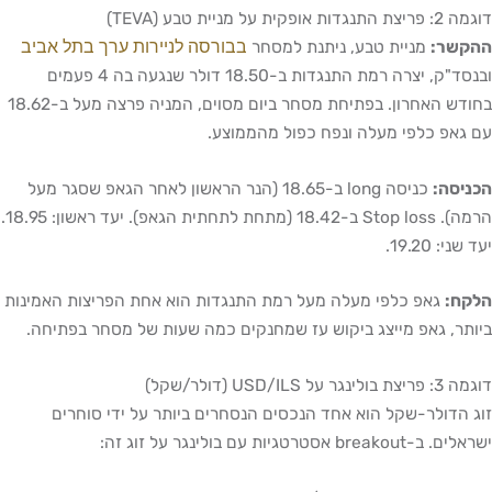
גדות אופקית על מניית טבע (TEVA)
בבורסה לניירות ערך בתל אביב
קשר:
מניית טבע, ניתנת למסחר
ובנסד"ק, יצרה רמת התנגדות ב-18.50 דולר שנגעה בה 4 פעמים
בחודש האחרון. בפתיחת מסחר ביום מסוים, המניה פרצה מעל ב-18.62
גאפ כלפי מעלה ונפח כפול מהממוצע.
יסה:
כניסה long ב-18.65 (הנר הראשון לאחר הגאפ שסגר מעל
הרמה). Stop loss ב-18.42 (מתחת לתחתית הגאפ). יעד ראשון: 18.95.
ני: 19.20.
קח:
גאפ כלפי מעלה מעל רמת התנגדות הוא אחת הפריצות האמינות
תר, גאפ מייצג ביקוש עז שמחנקים כמה שעות של מסחר בפתיחה.
ולינגר על USD/ILS (דולר/שקל)
 הדולר-שקל הוא אחד הנכסים הנסחרים ביותר על ידי סוחרים
breakout אסטרטגיות עם בולינגר על זוג זה: