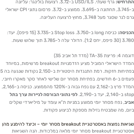
רחיש:
גרף שעתי. USD/ILS ב-3.72. רצועות בולינגר: עליונה
ב-3.745, תחתונה ב-3.695. ממוצע ב-3.72. פרסום נתוני CPI ישראלי
ר שסגר מעל 3.748, מחוץ לרצועה העליונה.
יסה:
כניסה long ב-3.750. Stop loss ב-3.735 (15 פיפס). יעד:
. הדולר עלה ל-3.785 תוך שלוש שעות.
 TA-35 (מדד תל אביב 35)
המדד הישראלי המוביל מציע הזדמנויות breakout מרשימות, במיוחד
בפתיחות חזקות. רמת התנגדות היסטורית ב-2,150 נקודות שנגעה בה 5
פעמים ב-6 חודשים. בפתיחת מסחר יום שלישי לאחר סקר מאקרו חיובי,
המדד פרץ ב-2,162 עם נפח גבוה ב-120% מהממוצע. כניסה ב-2,165,
 יעד ב-2,190.
לפי נתוני הבורסה לניירות ערך בתל
יב
, נפח מסחר יומי ממוצע במניות ת"א עומד על מיליארדי שקלים
ם, מה שמבטיח נזילות מספקת לביצוע פקודות.
 נפוצות באסטרטגיית breakout מסחר יומי – וכיצד להימנע מהן
אסטרטגיית breakout מסחר יומי מלאה במלכודות. הנה השגיאות