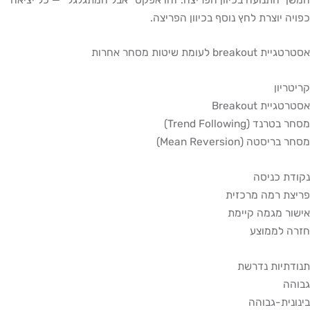
יה יוצרת לחץ נוסף בכיוון הפריצה.
 breakout לעומת שיטות מסחר אחרות
טריון
טגיית Breakout
בטרנד (Trend Following)
בריסטה (Mean Reversion)
דת כניסה
צת רמה מרכזית
ור מגמה קיימת
ה לממוצע
דתיות נדרשת
הה
ונית-גבוהה