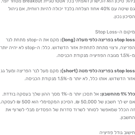
ול סיכון הוא
הכישרון האמיתי
בכל אסטרטגיית breakout מסחר יומי.
גם שיטה עם 40% אחוז הצלחה בלבד יכולה להיות רווחית, אם ניהול
כון נכון.
 ה-Stop Loss
s בפריצה כלפי מעלה (long):
מקם את ה-stop מתחת לנר
הפריצה, ורצוי מתחת לתחתית אזור הדשדוש. כלל: ה-stop לא יהיה יותר
יסה.
s בפריצה כלפי מטה (short):
מקם מעל לנר הפריצה ומעל גג
 הדשדוש. אותו כלל, לא יותר מ-1.5% מנקודת הכניסה.
חשבון:
אל תסכן יותר מ-1% מסך ההון שלך בעסקה בודדת.
אם יש לך חשבון של 50,000 ₪, הסיכון המקסימלי הוא 500 ₪ לעסקה.
הכלל שמאפשר לסוחר לשרוד סדרות של הפסדים מבלי לשרוף את
בון.
וב גודל פוזיציה