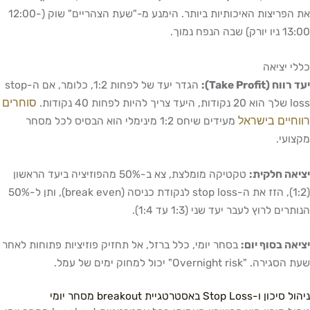
את הפריצות האיכותיות ביותר. הימנע מ-"שעת הצהריים" שוק (12:00-
רק) שבה הנפח נמוך.
י יציאה
וח (Take Profit):
הגדר יעד של לפחות 1:2, כלומר, אם ה-stop
סוחרים
יך להיות לפחות 40 נקודות.
חיים בישראל
מעידים שיחס 1:2 מינימלי הוא הבסיס לכל מסחר
ועי.
אה חלקית:
טקטיקה מומלצת, צא ב-50% מהפוזיציה ביעד הראשון
(1:2), הזז את ה-stop loss לנקודת כניסה (break even), ותן ל-50%
רים לרוץ לעבר יעד שני (1:3 עד 1:4).
אה בסוף יום:
בסחר יומי, כלל ברזל, אל תחזיק פוזיציות פתוחות לאחר
ה. "Overnight risk" יכול למחוק ימים של עמל.
 ו-Stop Loss באסטרטגיית breakout מסחר יומי