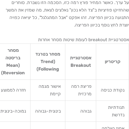
ערך. כאשר המחיר פורץ רמה כזו, הסכמה הזו נשברת. סוחרים
זיקו פוזיציות ב"צד הלא נכון" נאלצים לצאת, מה שמזין את המשך
ועה בכיוון הפריצה. זהו אפקט "אבל המתגלגל", כל יציאה כפויה
רת לחץ נוסף בכיוון הפריצה.
 breakout לעומת שיטות מסחר אחרות
מסחר
מסחר בטרנד
אסטרטגיית
בריסטה
קריטריון
(Trend
(Mean
Breakout
Following)
Reversion)
פריצת רמה
אישור מגמה
נקודת כניסה
חזרה לממוצע
מרכזית
קיימת
תנודתיות
גבוהה
בינונית-גבוהה
נמוכה-בינונית
נדרשת
אחוז הצלחה