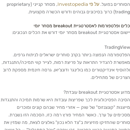
על פי Investopedia
חרים בפועל.
, מסחר קנייני (proprietary
יכונים גבוהים ודורש הכשרה מקצועית.
 ופלטפורמות לאסטרטגיית breakout מסחר יומי
רטגיית breakout מסחר יומי דורש את הכלים הנכונים:
TradingVi
טפורמה הנפוצה ביותר בקרב סוחרים ישראלים לניתוח גרפים.
שרת להגדיר התראות על פריצת רמות, לצייר קווי תמיכה/התנגדות,
וסיף אינדיקטורים כמו בולינגר ודונצ'יאן. גרסה חינמית מספקת לרוב
כים של מתחילים.
אסטרטגיית breakout עובדת?
בה הפסיכולוגית לכך שפריצות עובדות היא שרמות תמיכה והתנגדות
צגות "קונצנזוס" של שוק — אזורי מחיר שבהם קונים ומוכרים
ימים על ערך. כאשר המחיר פורץ רמה כזו, הסכמה הזו נשברת.
רים שהחזיקו פוזיציות ב"צד הלא נכון" נאלצים לצאת, מה שמזין את
ך התנועה בכיוון הפריצה. זהו אפקט "אבל המתגלגל" — כל יציאה