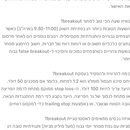
האישור.
ו שעה הכי טוב לסחור breakout?
השעות הטובות ביותר הן בפתיחת השוק (9:30-11:00 בארה"ב) כאשר
חים גבוהים והתנודתיות מקסימלית. רגעים נוספים הם לאחר פרסום
נים כלכליים חשובים או דוחות רווח של חברות. חשוב להימנע מסחר
בשעות צהריים כשהנפחים נמוכים והסיכוי ל-false breakout גבוה
ר.
 להרוויח ולהפסיד בעסקת breakout?
יחס סיכון תגמול מומלץ הוא 1:2 לפחות, כלומר אם מסכנים 50 דולר,
היעד צריך להיות 100 דולר. ה-stop loss ממוקם מתחת לרמת הפריצה
מתחת לנמוך של נר הפריצה. היעד נקבע לפי רמת ההתנגדות הבאה,
הטווח שנשבר, או באמצעות trailing stop כדי למקסם רווחים.
ה נכסים מתאימים לאסטרטגיית breakout?
ות עם נפח מסחר יומי גבוה (מעל מיליון מניות) ותנודתיות טובה הן