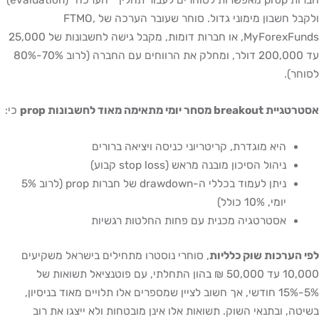
חברות prop מאפשרות לסוחרים לעבור תהליך "הערכה" (evaluation)
ולקבל חשבון מימוני גדול. סוחר שעובר הערכה של FTMO,
MyForexFunds, או חברות דומות, מקבל גישה לחשבונות של 25,000
עד 200,000 דולר, ומחלק את הרווחים עם החברה (לרוב 70%-80%
חר).
breako מסחר יומי מתאימה מאוד לחשבונות prop
כי:
היא מוגדרת, קריטריוני כניסה ויציאה ברורים
ניהול הסיכון מובנה מראש (stop loss קבוע)
ניתן לעמוד בכללי ה-drawdown של חברות prop (לרוב 5%
יומי, 10% כולל)
אסטרטגיה מכנית עם פחות החלטות רגשיות
 הערכות שוק כלליות
, סוחרי נוסטרו מתחילים בישראל משקיעים
10,000 עד 50,000 ₪ בהון התחלתי, עם פוטנציאל תשואות של
5%-15% חודשי, אך חשוב לציין שמספרים אלו תלויים מאוד בניסיון,
טה, ובתנאי השוק. תשואות אלו אינן מובטחות ולא ייצגו את רוב