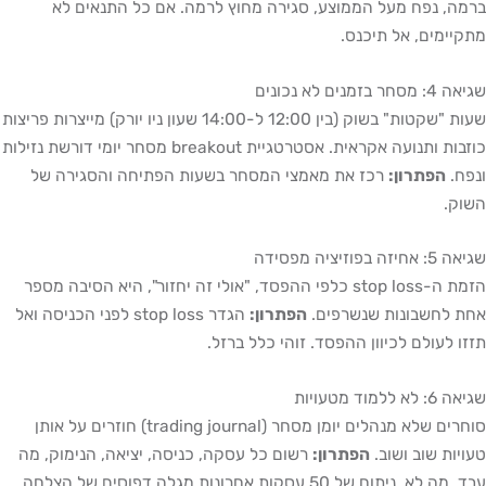
ה, נפח מעל הממוצע, סגירה מחוץ לרמה. אם כל התנאים לא
יימים, אל תיכנס.
חר בזמנים לא נכונים
שעות "שקטות" בשוק (בין 12:00 ל-14:00 שעון ניו יורק) מייצרות פריצות
כוזבות ותנועה אקראית. אסטרטגיית breakout מסחר יומי דורשת נזילות
ח.
הפתרון:
רכז את מאמצי המסחר בשעות הפתיחה והסגירה של
ק.
יזה בפוזיציה מפסידה
הזמת ה-stop loss כלפי ההפסד, "אולי זה יחזור", היא הסיבה מספר
 לחשבונות שנשרפים.
הפתרון:
הגדר stop loss לפני הכניסה ואל
ו לעולם לכיוון ההפסד. זוהי כלל ברזל.
לא ללמוד מטעויות
סוחרים שלא מנהלים יומן מסחר (trading journal) חוזרים על אותן
יות שוב ושוב.
הפתרון:
רשום כל עסקה, כניסה, יציאה, הנימוק, מה
עבד, מה לא. ניתוח של 50 עסקות אחרונות מגלה דפוסים של הצלחה