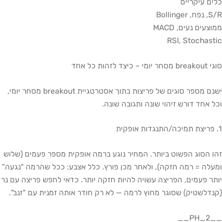
ם עיקריים
Bollinge
צעים נעים, MACD
RSI, Stochas
– כיצד לזהות כל אחד
ישנם מספר סוגים של פריצות בתוך אסטרטגיית breakout מסחר יומי,
 אחד דורש זיהוי שונה ותגובה שונה.
 הסוג הפשוט ביותר. המחיר נוגע ברמה אופקית מספר פעמים (שלוש
לה = רמה חזקה), ולאחר מכן פורץ. כלל אצבע: ככל שהרמה "נגעה"
ר פעמים, הפריצה עשויה להיות חזקה יותר. כדאי לחפש פריצה עם נר
דלשטיק) שסוגר מחוץ לרמה — לא רק חודר אותה זמנית עם "זנב".
__