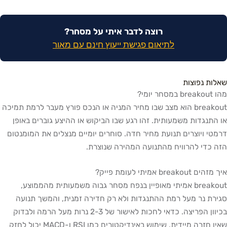
רוצה לדבר איתי על מסחר?
לתיאום פגישת ייעוץ חינם עם מאור
ות נפוצות
מסחר יומי?
breakout הוא מצב שבו מחיר המניה או הנכס פורץ מעבר לרמת תמיכה
התנגדות משמעותית. זהו רגע שבו הביקוש או ההיצע גוברים באופן
טי ויוצרים תנועת מחיר חדה. סוחרים יומיים מנצלים את המומנטום
 כדי להרוויח מהתנועה המהירה שנוצרת.
 breakout אמיתי לעומת פייק?
breakout אמיתי מאופיין בנפח מסחר גבוה משמעותית מהממוצע,
רת נר מעל רמת ההתנגדות ולא רק חדירה זמנית, והמשך תנועה
בכיוון הפריצה. כדאי לחכות לאישור של 2-3 נרות מעל הרמה ולבדוק
שאין חזרה מיידית. שימוש באינדיקטורים כמו RSI ו-MACD יכול לחזק