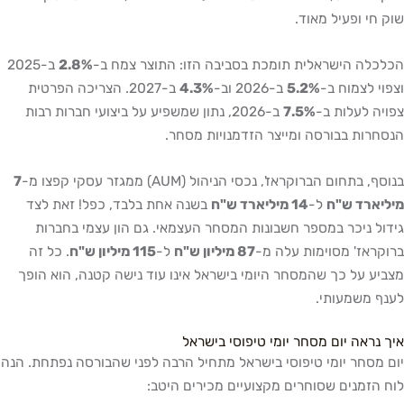
שוק חי ופעיל מאוד.
הכלכלה הישראלית תומכת בסביבה הזו: התוצר צמח ב-
2.8%
ב-2025
וצפוי לצמוח ב-
5.2%
ב-2026 וב-
4.3%
ב-2027. הצריכה הפרטית
צפויה לעלות ב-
7.5%
ב-2026, נתון שמשפיע על ביצועי חברות רבות
הנסחרות בבורסה ומייצר הזדמנויות מסחר.
בנוסף, בתחום הברוקראז', נכסי הניהול (AUM) ממגזר עסקי קפצו מ-
7
מיליארד ש"ח
ל-
14 מיליארד ש"ח
בשנה אחת בלבד, כפל! זאת לצד
גידול ניכר במספר חשבונות המסחר העצמאי. גם הון עצמי בחברות
ברוקראז' מסוימות עלה מ-
87 מיליון ש"ח
ל-
115 מיליון ש"ח
. כל זה
מצביע על כך שהמסחר היומי בישראל אינו עוד נישה קטנה, הוא הופך
לענף משמעותי.
איך נראה יום מסחר יומי טיפוסי בישראל
יום מסחר יומי טיפוסי בישראל מתחיל הרבה לפני שהבורסה נפתחת. הנה
לוח הזמנים שסוחרים מקצועיים מכירים היטב: