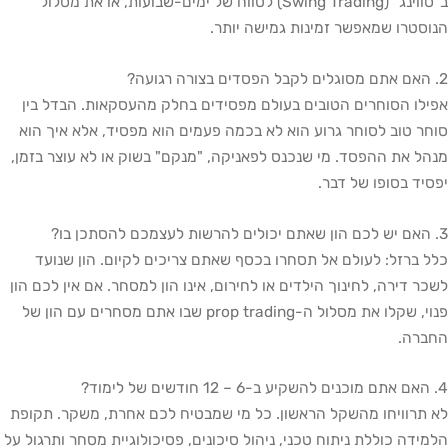
ב"סווינג" (Swing Trading) לטווח של ימים-שבועות, או את מסלול
הנוסטרו שמאפשר זמינות גמישה יותר.
2. האם אתם מסוגלים לקבל הפסדים בצורה רגועה?
אפילו הסוחרים הטובים בעולם מפסידים בחלק מהעסקאות. הבדל בין
סוחר טוב לסוחר גרוע הוא לא בכמה פעמים הוא מפסיד, אלא איך הוא
מנהל את ההפסד. מי שנכנס לפאניקה, "מנקם" בשוק או לא עוצר בזמן,
יפסיד בסופו של דבר.
3. האם יש לכם הון שאתם יכולים להרשות לעצמכם להסתכן בו?
כלל ברזל: לעולם אל תסחרו בכסף שאתם צריכים לקיום. הון שנועד
לשכר דירה, לחינוך הילדים או לחירום, אינו הון למסחר. אם אין לכם הון
פנוי, שקלו את מסלול ה-prop trading שבו אתם מסחרים עם הון של
החברה.
4. האם אתם מוכנים להשקיע ב-6 – 12 חודשים של לימוד?
לא תרוויחו מהשקל הראשון. כל מי שמבטיח לכם אחרת, משקר. תקופת
הלמידה כוללת ניתוח טכני, ניהול סיכונים, פסיכולוגיית מסחר ותרגול על