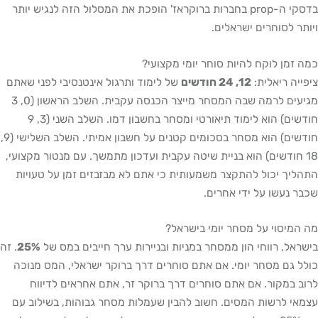
בדסקי ה-prop בחברות ברוקראז' הופכת את המסלול הזה לנגיש יותר
ויותר לסוחרים ישראלים.
כמה זמן לוקח להיות סוחר יומי מקצועי?
ציפייה ריאלית:
12, 24 חודשים
של לימוד ותרגול אינטנסיבי לפני שאתם
מגיעים לרמה שבה המסחר מייצר הכנסה עקבית. השלב הראשון (0, 3
חודשים) הוא לימוד תיאורטי ומסחר בחשבון דמו. השלב השני (3, 9
חודשים) הוא מסחר בסכומים קטנים על חשבון אמיתי. השלב השלישי (9,
18 חודשים) הוא בניית שיטה עקבית ועדכון מתמשך. עם מנטור מקצועי,
התהליך יכול להתקצר משמעותית כי אתם לא מבזבזים זמן על טעויות
שכבר נעשו על ידי אחרים.
מה המיסוי על מסחר יומי בישראל?
בישראל, רווחי הון ממסחר במניות ובניירות ערך חייבים במס של
25%
. זה
כולל גם מסחר יומי. אם אתם סוחרים דרך ברוקר ישראלי, המס מנוכה
לרוב במקור. אם אתם סוחרים דרך ברוקר זר, אתם אחראים לדיווח
עצמאי לרשות המסים. חשוב להבין שעמלות מסחר גבוהות, בשילוב עם