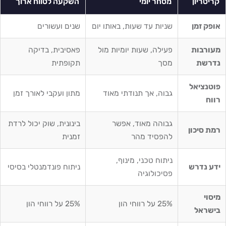
קריטריון
מסחר יומי
השקעה לטווח ארוך
אופק זמן
שניות עד שעות, באותו יום
שנים ועשורים
מעורבות
פעילה, שעות יומיות מול
פאסיבית, בדיקה
נדרשת
מסך
תקופתית
פוטנציאל
גבוה, אך תנודתי מאוד
מתון ועקבי לאורך זמן
רווח
גבוהה מאוד, אפשר
בינונית, שוק יכול לרדת
רמת סיכון
להפסיד מהר
זמנית
ניתוח טכני, מינוף,
ידע נדרש
ניתוח פונדמנטלי בסיסי
פסיכולוגיה
מיסוי
25% על רווחי הון
25% על רווחי הון
בישראל