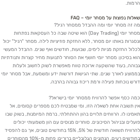
הרמות.
שאלות נפוצות על מסחר יומי – FAQ
מה זה מסחר יומי ומה ההבדל ממסחר רגיל?
מסחר יומי (Day Trading) הוא שיטה שבה כל העסקאות נפתחות
ונסגרות באותו יום מסחר, ללא החזקת פוזיציות לילה. מסחר "רגיל" יכול
לכלול החזקת מניות לימים, שבועות, חודשים ואף שנים. ההבדל המעשי
הוא בסיכון: מסחר יומי חושף את הסוחר לתנועות מחיר קצרות ותנודתיות
גבוהה, בעוד שהשקעה ארוכת טווח מאפשרת לשוק לחשוב ולעלות
בממוצע לאורך שנים. שתי הגישות דורשות ידע ומשמעת, אבל מסחר יומי
דורש נוכחות פעילה ורמת ריכוז גבוהה בהרבה.
כמה כסף אפשר להרוויח ממסחר יומי בישראל?
אין תשובה אחת לשאלה הזו, ומי שמבטיח לכם מספרים קסומים, אל
תאמינו לו. הרווחים תלויים בהון ההתחלתי, ברמת המיומנות, בשוק שבו
פועלים ובניהול הסיכונים. סוחרים מנוסים עם הון משמעותי יכולים
להרוויח תשואה חודשית של 5%, 15% בחודשים טובים, אך גם להפסיד
בחודשים רעים. הנתונים הגלובליים ברורים: פחות מ-10% מהסוחרים