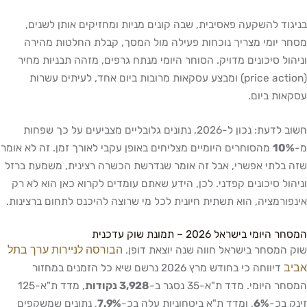
בניגוד להשקעה פאסיבית, שבה קונים מניות ומחזיקים אותן לשנים,
מסחר יומי מצריך נוכחות פעילה מול המסך, קבלת החלטות מהירה
וניהול סיכונים מדויק. הסוחר היומי מנתח גרפים, מזהה תבניות מחיר
(price action) ומבצע עסקאות מרובות ביום אחד, לעיתים עשרות
עסקאות ביום.
חשוב לדעת: נכון ל-2026, נתונים גלובליים מצביעים על כך שפחות
מ-
10%
מהסוחרים היומיים מצליחים באופן עקבי לאורך זמן. זה לא אומר
שזה בלתי אפשרי, אבל זה אומר שנדרשת הכשרה רצינית, משמעת ברזל
וניהול סיכונים קפדני. לכן, הידע שאתם עומדים לקרוא כאן הוא לא רק
אינפורמציה, הוא תשתית חיונית לכל מי שרוצה להיכנס לתחום ברצינות.
המסחר היומי בישראל 2026 – תמונת שוק עדכנית
הבורסה לניירות ערך בתל
שוק המסחר בישראל חווה שנה יוצאת דופן.
אביב
דיווחה כי בחודש מרץ 2026 נרשם שיא כל הזמנים במחזור
המסחר היומי. מדד ת"א-35 נסגר ב-
3,928 נקודות
, מדד ת"א-125
זינק בכ-
6%
, ומדד ת"א ביטחוניות עלה בכ-
7.9%
, נתונים שמשקפים