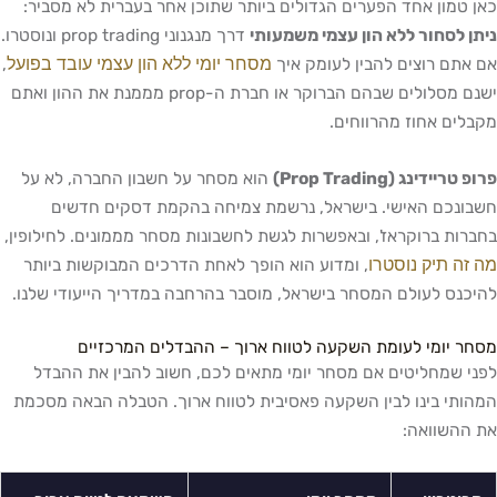
כאן טמון אחד הפערים הגדולים ביותר שתוכן אחר בעברית לא מסביר:
ניתן לסחור ללא הון עצמי משמעותי
דרך מנגנוני prop trading ונוסטרו.
מסחר יומי ללא הון עצמי עובד בפועל
אם אתם רוצים להבין לעומק איך
,
ישנם מסלולים שבהם הברוקר או חברת ה-prop מממנת את ההון ואתם
מקבלים אחוז מהרווחים.
פרופ טריידינג (Prop Trading)
הוא מסחר על חשבון החברה, לא על
חשבונכם האישי. בישראל, נרשמת צמיחה בהקמת דסקים חדשים
בחברות ברוקראז', ובאפשרות לגשת לחשבונות מסחר מממונים. לחילופין,
מה זה תיק נוסטרו
, ומדוע הוא הופך לאחת הדרכים המבוקשות ביותר
להיכנס לעולם המסחר בישראל, מוסבר בהרחבה במדריך הייעודי שלנו.
מסחר יומי לעומת השקעה לטווח ארוך – ההבדלים המרכזיים
לפני שמחליטים אם מסחר יומי מתאים לכם, חשוב להבין את ההבדל
המהותי בינו לבין השקעה פאסיבית לטווח ארוך. הטבלה הבאה מסכמת
את ההשוואה: