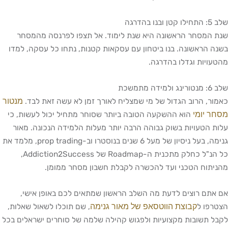
שלב 5: התחילו קטן ובנו בהדרגה
שנת המסחר הראשונה היא שנת לימוד. אל תצפו לפרנסה מהמסחר
בשנה הראשונה. בנו ביטחון עם עסקאות קטנות, נתחו כל עסקה, למדו
מהטעויות וגדלו בהדרגה.
שלב 6: מנטורינג ולמידה מתמשכת
מנטור
כאמור, הרוב הגדול של מי שמצליח לאורך זמן לא עשה זאת לבד.
מסחר יומי
הוא ההשקעה הטובה ביותר שסוחר מתחיל יכול לעשות, כי
עלות הטעויות בשוק גבוהה הרבה יותר מעלות הלמידה הנכונה. מאור
גנימה, בעל ניסיון של מעל 6 שנים בנוסטרו וב-prop trading, מלמד את
כל הנ"ל כחלק מתכנית ה-Roadmap של Addiction2Success,
מהניתוח הטכני ועד להכשרה לקבלת חשבון מסחר ממומן.
אם אתם רוצים לדעת מה השלב הראשון שמתאים לכם באופן אישי,
קבוצת הווטסאפ של מאור גנימה
הצטרפו ל
, שם תוכלו לשאול שאלות,
לקבל תשובות מקצועיות ולפגוש קהילה שלמה של סוחרים ישראלים בכל