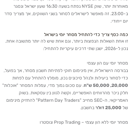
מאוחרות יותר, שוק NYSE נפתח בשעה 16:30 שעון ישראל ונסגר
ב-23:00. זה מאפשר לישראלים לסחור בשני השווקים, אך מצריך סדר
יום ייחודי.
כמה כסף צריך כדי להתחיל מסחר יומי בישראל
זו אחת השאלות הנפוצות ביותר, וגם אחת שיש לה יותר מתשובה אחת.
נכון ל-2026, ישנן שתי דרכים עיקריות להתחיל:
מסחר יומי עם הון עצמי
בבורסה הישראלית, אין מינימום חוקי לפתיחת חשבון מסחר, אך בפועל,
כדי לסחור ביעילות ולנהל סיכונים נכון, מומלץ להתחיל עם לפחות
20,000, 50,000 ש"ח
. עם סכום נמוך מדי, עמלות המסחר "אוכלות"
חלק ניכר מהרווחים האפשריים, וקשה לגוון בין עסקאות. בשוק
האמריקאי, ה-SEC מחייב "Pattern Day Traders" להחזיק מינימום
של
25,000 דולר
בחשבון.
מסחר יומי ללא הון עצמי – Prop Trading ונוסטרו