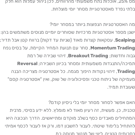
מס 25%, אוכלות נתח משמעותי מהרווחים, לכן ניהול עמלות הוא חלק
בלתי נפרד מאסטרטגיית מסחר יומי מוצלחת.
מה האסטרטגיות הנפוצות ביותר במסחר יומי?
ישנן מספר אסטרטגיות מרכזיות שסוחרים יומיים מנוסים משתמשים בהן:
Scalping
, עסקאות קצרות מאוד (שניות עד דקות) ברווח קטן אבל תדיר;
Momentum Trading
, סחר עם תנועת המחיר הקיימת, על בסיס נפח
גבוה וחדשות;
Breakout Trading
, זיהוי שבירה של רמת
תמיכה/התנגדות משמעותית ומסחר בכיוון השבירה;
Reversal
Trading
, זיהוי נקודות היפוך מגמה. כל אסטרטגיה מצריכה הבנה
מעמיקה של ניתוח טכני ופסיכולוגיה של שוק, ואין "אסטרטגיה קסם"
שעובדת תמיד.
האם אפשר לסחור מסחר יומי בלי ניסיון קודם?
טכנית, כן. מעשית, זה רעיון מאוד לא מומלץ. ללא ידע בסיסי, מרבית
המתחילים מאבדים כסף בשלב מוקדם ומתייאשים. הדרך הנכונה היא
להתחיל בלימוד שיטתי, לעבור לחשבון דמו, ורק אז לעבור לכסף אמיתי
בסכומים קטנים. ליווי של מנטור מנוסה כמ