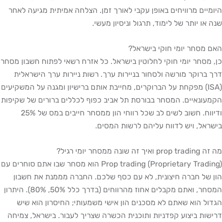
היומיים מרוויחים באופן עקבי לאורך זמן. הצלחה אמיתית מגיעה לאחר
שנה או יותר של לימוד, תרגול וניסיון מעשי.
האם מסחר יומי חוקי בישראל?
כן, מסחר יומי חוקי לחלוטין בישראל. כל אזרח רשאי לפתוח חשבון מסחר
דרך ברוקר מורשה ולסחור בניירות ערך. רשות ניירות ערך הישראלית
(ISA) מפקחת על הברוקרים, מחייבת אותם ברישיון ומגנה על המשקיעים
הקמעונאיים. המסחר בבורסת תל אביב כפוף לכללים ברורים של שקיפות
ודיווח. חשוב לשים לב שכל רווחי הון ממסחר חייבים במס של 25%
בישראל, ויש לדווח עליהם לרשות המסים.
מה זה prop trading ואיך זה שונה ממסחר יומי רגיל?
Prop trading (Proprietary Trading) הוא מסחר שבו אתם סוחרים עם
הון של חברה חיצונית, לא עם כסף שלכם. החברה מממנת את חשבון
המסחר, ואתם מקבלים אחוז מהרווחים (בדרך כלל 50%, 80%). היתרון
הגדול הוא שאתם לא מסכנים הון אישי משמעותי; החיסרון הוא שיש
דרישות ביצוע קפדניות ותוכנית הכשרה שצריך לעבור. בישראל, צמיחה