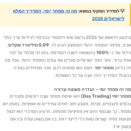
מה זה מסחר יומי, המדריך המלא
💡 למדריך המקיף בנושא:
לישראלים 2026
ברבעון הראשון של 2026 נרשם שיא היסטורי בבורסה לניירות ערך בתל
אביב: מחזור המסחר היומי הממוצע הגיע לכ-
5.09 מיליארד שקלים
,
גידול של כ-
100%
בהשוואה לשנה הקודמת. נתון זה מלמד על דבר
אחד ברור: יותר ויותר ישראלים מגלים את עולם המסחר היומי. אבל מה
זה בדיוק
מסחר יומי
, האם הוא מתאים לכם, ואיך מתחילים בצורה
נכונה? המדריך הזה יענה על כל השאלות.
מה זה מסחר יומי – הגדרה פשוטה וברורה
מסחר יומי (Day Trading)
הוא שיטת מסחר שבה רוכשים ומוכרים
נכסים פיננסיים, מניות, מטבע חוץ, חוזים עתידיים או אופציות, באותו יום
מסחר, כך שבסוף היום אין פוזיציות פתוחות. הרעיון המרכזי הוא לנצל
תנועות מחיר קצרות טווח כדי לייצר רווח, בין אם בשוק עולה ובין אם
בשוק יורד.