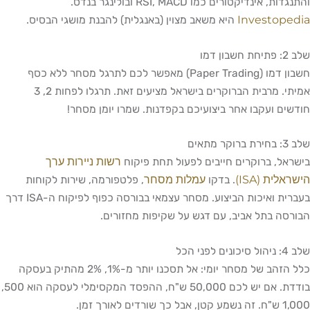
והתנגדות, אינדיקטורים כמו RSI, MACD ובולינגר בנדס.
Investopedia
היא משאב מצוין (באנגלית) להבנת מושגי הבסיס.
שלב 2: פתיחת חשבון דמו
חשבון דמו (Paper Trading) מאפשר לכם לתרגל מסחר ללא כסף
אמיתי. מרבית הברוקרים בישראל מציעים זאת. תרגלו לפחות 2, 3
חודשים ועקבו אחר ביצועיכם בקפדנות. שמרו יומן מסחר!
שלב 3: בחירת ברוקר מתאים
רשות ניירות ערך
בישראל, ברוקרים חייבים לפעול תחת פיקוח
הישראלית (ISA)
עמלות מסחר
. בדקו
, פלטפורמה, שירות לקוחות
בעברית ואיכות הביצוע. מסחר עצמאי בבורסה כפוף לפיקוח ה-ISA דרך
הבורסה בתל אביב, עם דגש על שקיפות מחזורים.
שלב 4: ניהול סיכונים לפני הכל
כלל הזהב של מסחר יומי: אל תסכנו יותר מ-1%, 2% מהתיק בעסקה
בודדת. אם יש לכם 50,000 ש"ח, ההפסד המקסימלי לעסקה הוא 500,
1,000 ש"ח. זה נשמע קטן, אבל כך שורדים לאורך זמן.