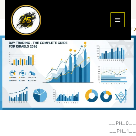
ילוג
תוכן
כתיבת תגובה
מסחר יומי
Addiction To Success
/
/ מאת
__PH_0__
__PH_1__