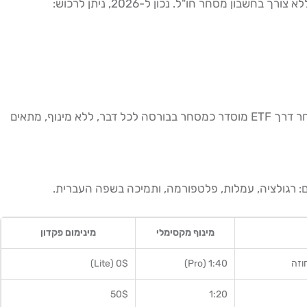
ה-ETFs האלה מנוטרלות מט"ח (currency-hedged), כלומר הן מגנות מפני תנודות USD/ILS ומאפשרות חשיפה טהורה למדד. מסחר דרך ETF מוסדר כמסחר בבורסה לכל דבר, ללא מינוף, מתאים
: רגולציה, עמלות, פלטפורמה, ותמיכה בשפה העברית.
מינוף מקסימלי
מינימום פקדון
0$ (Lite)
1:40 (Pro)
50$
1:20