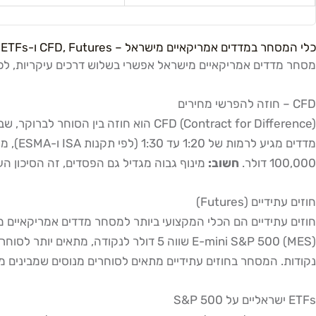
כלי המסחר במדדים אמריקאיים מישראל – CFD, Futures ו-ETFs
מסחר מדדים אמריקאיים מישראל אפשרי בשלוש דרכים עיקריות, לכל 
CFD – חוזה להפרשי מחירים
100,000 דולר.
חשוב:
מינוף גבוה מגדיל גם הפסדים, זה הסיכון העיקרי ב-CFDs. מדד VIX, שמודד את ה"פחד" בשוק, עומד כיום על 15.03, רמה נמוכה יחסית המצב
חוזים עתידיים (Futures)
נקודות. המסחר בחוזים עתידיים מתאים לסוחרים מנוסים שמבינים מנגנוני rollover 
ETFs ישראליים על S&P 500