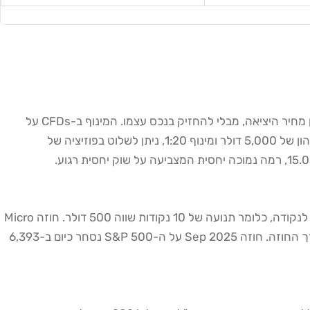
CFD (Contract for Difference) הוא חוזה בין הסוחר לברוקר, שבו מרוויחים (או מפסידים) על ההפרש בין מחיר הכניסה לפוזיציה לבין מחיר היציאה, מבלי להחזיק בנכס עצמו. המינוף ב-CFDs על
מדדים מגיע לרמות של 1:20 עד 1:30 (לפי תקנות ISA ו-ESMA), מה שמאפשר לשלוט בפוזיציה גדולה עם הון קטן יחסית. לדוגמה, עם הון של 5,000 דולר ומינוף 1:20, ניתן לשלוט בפוזיציה של
חוזים עתידיים הם הכלי המקצועי ביותר למסחר מדדים אמריקאיים מישראל. חוזה E-mini S&P 500 (ES) בבורסת CME שווה 50 דולר לנקודה, כלומר תנועה של 10 נקודות שווה 500 דולר. חוזה Micro
E-mini S&P 500 (MES) שווה 5 דולר לנקודה, מתאים יותר לסוחרים עם הון קטן. דרישת המרג'ין לחוזה עתידי מלא היא 5%-10% מערך החוזה. חוזה Sep 2025 על ה-S&P 500 נסחר כיום ב-6,393