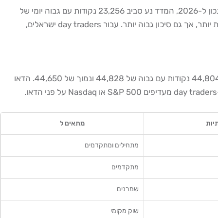
ה-Nasdaq 100, הנקרא גם US Tech 100, מכיל 100 חברות טכנולוגיה גדולות: Apple, Microsoft, NVIDIA, Meta, Amazon ועוד. נכון ל-2026, המדד נע סביב 23,256 נקודות עם גבוה יומי של
23,273 ונמוך של 23,193. חוזה עתידי נסחר ב-23,301 (+0.35%). הנאסד"ק תנודתי יותר מה-S&P 500, מה שאומר הזדמנויות גדולות יותר, אך גם סיכון גבוה יותר. עבור day traders ישראלים,
ה-Dow Jones Industrial Average מכיל 30 חברות תעשייתיות ענקיות, והוא המדד ה"קלאסי" ביותר. נכון ל-2026 הוא נסחר סביב 44,804 נקודות עם גבוה של 44,828 ונמוך של 44,650. הדאו
יות
מתאים ל
מתחילים ומתקדמים
מתקדמים
שמרנים
שוק מקומי