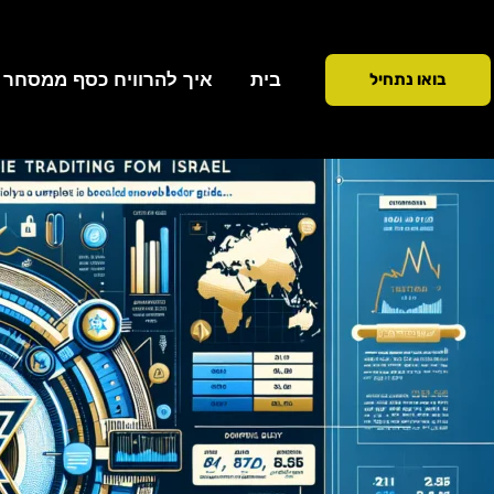
ילוג
תוכן
בית
איך להרוויח כסף ממסחר ב 90 ימ
בואו נתחיל
כתיבת תגובה
/
שוק ההון
/ מאת
Addiction To Success