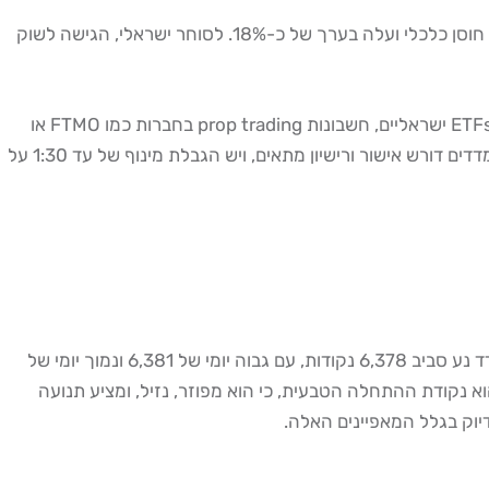
בין 2012 ל-2024, ה-S&P 500 עלה ביותר מ-400%. ב-2025 בלבד, למרות תנודתיות משמעותית, המדד הציג חוסן כלכלי ועלה בערך של כ-18%. לסוחר ישראלי, הגישה לשוק
על פי הערכות שוק, כ-10,000 עד 15,000 סוחרים פעילים בישראל עוסקים כיום במסחר מדדים אמריקאיים בצורה כלשהי, בין אם דרך ETFs ישראליים, חשבונות prop trading בחברות כמו FTMO או
, מסחר CFD ממונף על מדדים דורש אישור ורישיון מתאים, ויש הגבלת מינוף של עד 1:30 על
ה-S&P 500 הוא המדד הנסחר ביותר בעולם, ומשקף את ביצועי 500 החברות הגדולות ביותר בארה"ב לפי שווי שוק. נכון ל-2026, המדד נע סביב 6,378 נקודות, עם גבוה יומי של 6,381 ונמוך יומי של
 חוזה עתידי (Futures) Sep 2025 נסחר ב-6,393 נקודות (+0.47%). עבור מסחר מדדים אמריקאיים מישראל, ה-S&P 500 הוא נקודת ההתחלה הטבעית, כי הוא מפוזר, נזיל, ומציע תנועה