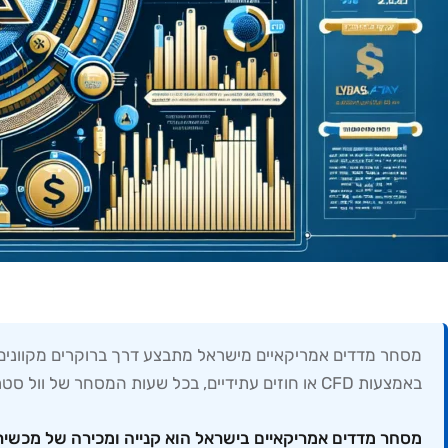
באמצעות CFD או חוזים עתידיים, בכל שעות המסחר של וול סטריט. המדריך הזה מסביר איך לבחור ברוקר מתאים, מה התנאים המשתלמים ביותר, ואיך להתחיל לסחור בפועל תוך דקות.