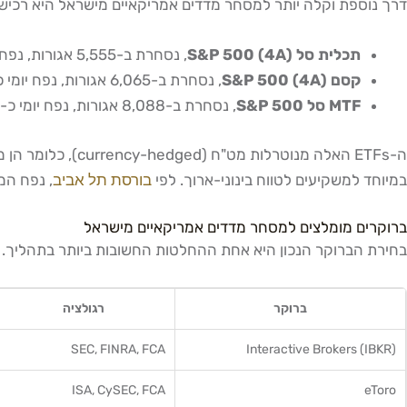
דרך נוספת וקלה יותר למסחר מדדים אמריקאיים מישראל היא רכישת קרנות סל (ETFs) הנסחרות ישירות בבורסת תל אביב, בשקלים, ללא צורך בחשבון מסחר חו
תכלית סל (4A) S&P 500
, נסחרת ב-5,555 אגורות, נפח יומי כ-7,320 יחידות (+0.22%)
קסם (4A) S&P 500
, נסחרת ב-6,065 אגורות, נפח יומי כ-7,880 יחידות (+0.41%)
MTF סל S&P 500
, נסחרת ב-8,088 אגורות, נפח יומי כ-23,360 יחידות (+0.41%)
במיוחד למשקיעים לטווח בינוני-ארוך. לפי
בורסת תל אביב
, נפח המסחר ב-ETFs אמריקאיים 
ברוקרים מומלצים למסחר מדדים אמריקאיים מישראל
בחירת הברוקר הנכון היא אחת ההחלטות החשובות ביותר בתהליך. ע
ברוקר
רגולציה
SEC, FINRA, FCA
Interactive Brokers (IBKR)
ISA, CySEC, FCA
eToro