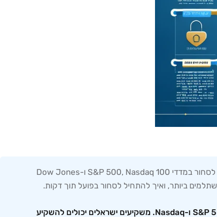
מסחר מדדים אמריקאיים מישראל מתבצע דרך ברוקרים מקוונים מוסדרים שמאפשרים גישה ישירה לשווקים האמריקאיים. אתה יכול לסחור במדדי S&P 500, Nasdaq 100 ו-Dow Jones
מסחר מדדים אמריקאיים בישראל הוא קנייה ומכירה של מכשירים פיננסיים המתעקבים אחר מדדים בורסאיים אמריקאיים כמו S&P 500 ו-Nasdaq. משקיעים ישראלים יכולים להשקיע