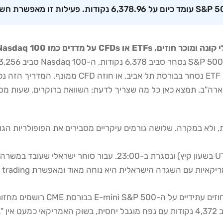
נגישים לחלוטין לסוחר הישראלי, בין אם דרך חשבון מ
ה"ב. תמצא כאן כל מה שצריך לדעת: השוואת ברוקרים, שעות מסחר, 
ולא במקרה. שלושה גורמים עיקריים מסבירים את הפופולריות הגו
וול סטריט נפתחת ב-16:30 שעון ישראל (לפי UTC+3 בשעון קיץ) ו
 השגרה הישראלית היא נוחה מאוד ומאפשרת day trading שיטתי.