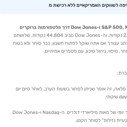
מסחר מדדים אמריקאיים מישראל הוא פעילות שבה סוחר ישראלי קונה ומוכר חוזים, ETFs או CFDs על מדדים כמו S&P 500, Nasdaq 100 ו-Dow Jones דרך פלטפורמות ברוקרים
נכון ל-2026, ה-S&P 500 נסחר סביב 6,378 נקודות, ה-Nasdaq 100 סביב 23,256 נקודות, וה-Dow Jones סביב 44,804 נקודות, שלושתם
סחר בינלאומי, ETF נסחר בבורסת תל אביב, או חוזה CFD ממונף. המדריך הזה נכתב עבורך אם אתה שוקל לפתוח חשבון, כבר סוחר ולא בטוח
מיסוי, ניהול סיכון, עם מספרים אמיתיים.
ברת:
נסגרת ב-23:00. עבור סוחר ישראלי שעובד במשרה מלאה, זה אומר שניתן לסחור בשעות הערב, לאחר סיום יום
ה-S&P 500 הוא המדד הנזיל ביותר בעולם. חוזים עתידיים על ה-E-mini S&P 500 בבורסת CME רושמים מחזור יומי של מאות מיליארדי דולרים. ה-Nasdaq ו-Dow Jones