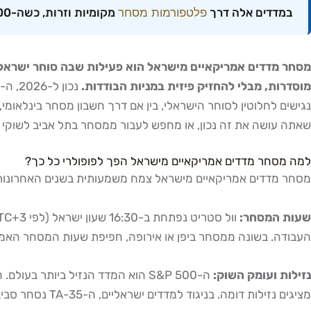
במדדים אלה דרך
פלטפורמות מסחר
מקומיות וזרות, כשה-S&P 500 עומד כיום על 6,378.96 נקודות. פעילות זו מאפשרת חשיפה לשווקים האמריקאיים ללא רכישת מ
מוסדרות, מבלי להחזיק פיזית במניות הבודדות.
שאתה עושה את זה נכון, או מחפש לעבור ממסחר בתל אביב לשוקי אר
למה מסחר מדדים אמריקאיים מישראל הפך לפופולרי כל כך?
מסחר מדדים אמריקאיים מישראל צמח משמעותית בשנים האחרונות, 
שעות המסחר:
העבודה. בשונה ממסחר ביפן או אירופה, חפיפת שעות המסחר האמריקאיות עם
נזילות ועומק השוק:
מציגים נזילות דומה. בניגוד למדדים ישראליים, ה-TA-35 נסחר סביב 4,372 נקודות עם נפח מוגבל יחסית, בשוק האמריקאי כמעט אין "בעיית נזילות" לסוחר הקטן.