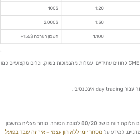
100$
1:20
2,000$
1:30
1:100
חשבון הערכה 155$+
נחשב לברוקר הטוב ביותר עבור מסחר מדדים אמריקאיים מישראל לסוחרים רציניים. הוא מציע גישה ישירה ל-CME לחוזים עתידיים, עמלות מהנמוכות בשוק, וכלים מקצועיים כמו
עבור סוחרים שרוצים לסחור עם הון של חברה (prop trading), חברות כמו FTMO מציעות חשבונות של 100,000 עד 500,000 דולר עם חלוקת רווחים של 80/20 לטובת הסוחר. סוחר מצליח בחשבון
מסחר יומי ללא הון עצמי – איך זה עובד בפועל