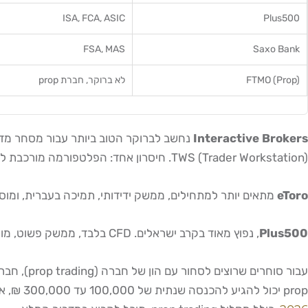
ISA, FCA, ASIC
Plus500
FSA, MAS
Saxo Bank
FTMO (Prop)
לא ברוקר, חברת prop
Interactive Brokers
TWS (Trader Workstation). חיסרון אחד: הפלטפורמה מורכבת למתחילים.
eToro
מתאים יותר למתחילים, ממשק ידידותי, תמיכה בעברית, ומוסדר ישירות על ידי ISA בישראל. עם זאת, העמלות (ספרד) גבוהות י
Plus500
, נפוץ מאוד בקרב ישראלים. CFD בלבד, ממשק פשוט, מוסדר על ידי ISA. פחות מתאים לחוזים עתידיים או למסחר מקצועי.
prop יכול להגיע להכנסה שנתית של 100,000 עד 300,000 ₪, אך הדרך לשם דורשת הכשרה מקצועית ועמידה בכללי ניהול סיכון קפדניים. למידע על