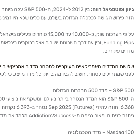
גיוון ופוטנציאל רווח:
הזה פירושה גישה לכלכלה הגדולה בעולם, עם כלים שלא היו זמינים
Funding Pips, ובין אם דרך חשבונות ישירים אצל ברוקרים בינלאומיים. לפי
מדדים עיקריים.
שלושת המדדים האמריקאיים העיקריים למסחר מדדים אמריקאיים י
לפני שמתחילים לסחור, חשוב להבין מה בדיוק כל מדד מייצג, כי לכל
S&P 500 – מדד 500 החברות הגדולות
ניתנת לניתוח. מאור גנימה מ-Addiction2Success מלמד את מדד ה-S&P 500 כנכס הבסיסי הראשון בתכנית ה-Roadmap שלו, בדיוק בגלל המאפיינים האלה.
Nasdaq 100 – מדד הטכנולוגיה