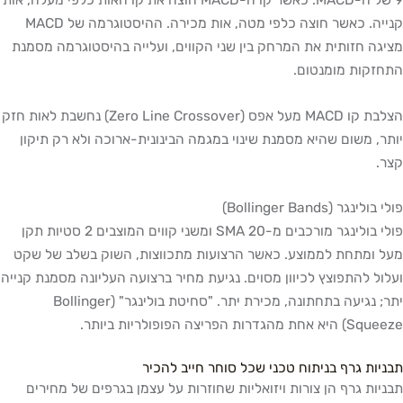
קנייה. כאשר חוצה כלפי מטה, אות מכירה. ההיסטוגרמה של MACD
מציגה חזותית את המרחק בין שני הקווים, ועלייה בהיסטוגרמה מסמנת
התחזקות מומנטום.
הצלבת קו MACD מעל אפס (Zero Line Crossover) נחשבת לאות חזק
יותר, משום שהיא מסמנת שינוי במגמה הבינונית-ארוכה ולא רק תיקון
קצר.
פולי בולינגר (Bollinger Bands)
פולי בולינגר מורכבים מ-SMA 20 ומשני קווים המוצבים 2 סטיות תקן
מעל ומתחת לממוצע. כאשר הרצועות מתכווצות, השוק בשלב של שקט
ועלול להתפוצץ לכיוון מסוים. נגיעת מחיר ברצועה העליונה מסמנת קנייה
יתר; נגיעה בתחתונה, מכירת יתר. "סחיטת בולינגר" (Bollinger
Squeeze) היא אחת מהגדרות הפריצה הפופולריות ביותר.
תבניות גרף בניתוח טכני שכל סוחר חייב להכיר
תבניות גרף הן צורות ויזואליות שחוזרות על עצמן בגרפים של מחירים