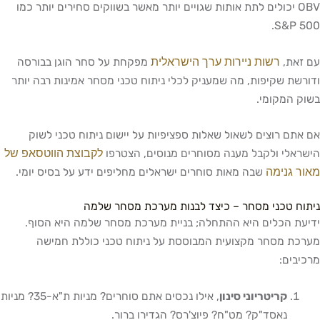
OBV יכולים לתת אותות שגויים יותר מאשר בשווקים סחירים יותר כמו
S&P 500.
רשות ניירות ערך הישראלית
עם זאת,
מפקחת על סחר הוגן בבורסה
ודורשת שקיפות, מה שמעניק לכלי ניתוח טכני מסחר אמינות רבה יותר
בשוק המקומי.
אם אתם רוצים לשאול שאלות ספציפיות על יישום ניתוח טכני לשוק
לקבוצת הווטסאפ של
הישראלי ולקבל מענה מסוחרים מנוסים, הצטרפו
מאור גנימה
שבה מאות סוחרים ישראלים מחליפים ידע על בסיס יומי.
ניתוח טכני מסחר – כיצד לבנות מערכת מסחר שלמה
ידיעת הכלים היא ההתחלה; בניית מערכת מסחר שלמה היא הסוף.
מערכת מסחר מקצועית המבוססת על ניתוח טכני כוללת חמישה
מרכיבים:
קריטריוני סינון
, אילו נכסים אתם סוחרים? מניות ת"א-35? מניות
נאסד"ק? מט"ח? פיוצ'רס? הגדירו ברור.