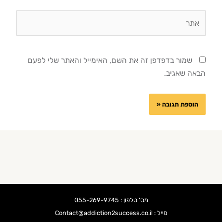
אתר
שמור בדפדפן זה את השם, האימייל והאתר שלי לפעם
הבאה שאגיב.
מס' טלפון : 055-269-9745
מייל : Contact@addiction2success.co.il