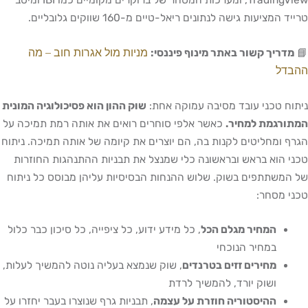
TradingView, ומערכות המסחר של ברוקרים מקומיים כמו IBI ומיטב
טרייד המציעות גישה לנתונים ריאל-טיים מ-160 שווקים גלובליים.
מניות מול אגרות חוב – מה
📘
מדריך קשור באתר מינוף פיננסי:
ההבדל
ניתוח טכני עובד מסיבה עמוקה אחת:
שוק ההון הוא פסיכולוגיה המונית
המתורגמת למחיר.
כאשר אלפי סוחרים רואים את אותה רמת תמיכה על
הגרף ומחליטים לקנות בה, הם יוצרים את קיומה של אותה תמיכה. ניתוח
טכני הוא בראש ובראשונה כלי שמנצל את תבניות ההתנהגות החוזרות
של המשתתפים בשוק. שלוש ההנחות הבסיסיות עליהן מבוסס כל ניתוח
טכני מסחר:
המחיר מגלם הכל
, כל מידע ידוע, כל ציפייה, כל סיכון כבר כלול
במחיר הנוכחי
מחירים זזים בטרנדים
, שוק שנמצא בעליה נוטה להמשיך לעלות,
ושוק יורד, להמשיך לרדת
ההיסטוריה חוזרת על עצמה
, תבניות גרף שנוצרו בעבר יחזרו על