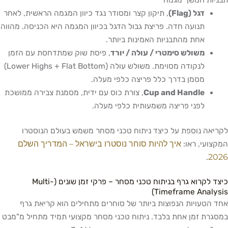
תבניות המשך מגמה
דגל (Flag)
, תיקון קצר ומסודר נגד כיוון המגמה הראשית, לאחר
תנועה חדה. פריצת גבול הדגל בכיוון המגמה היא הכניסה. מהווה
אחת מהתבניות האמינות ביותר.
משולש סימטרי / עולה / יורד
, פיסת שוק שמתדחסת עם הזמן
לנקודה מסוימת. משולש עולה (Lower Highs + Flat Bottom)
מסמן בדרך כלל פריצה כלפי מעלה.
Cup and Handle
, צורת כוס עם ידית, מסמנת צבירה ממושכת
לפני פריצה משמעותית כלפי מעלה.
לקריאה נוספת על כיצד ניתוח טכני מסחר משמש בעולם הנוסטרו
איך להיות סוחר נוסטרו בישראל – המדריך השלם
המקצועי, ראו:
2026
.
כיצד לקרוא גרף בניתוח טכני מסחר – פרקי זמן שונים (Multi-
Timeframe Analysis)
אחד הטעויות הנפוצות ביותר של סוחרים מתחילים הוא קריאת גרף
במסגרת זמן אחת בלבד. ניתוח טכני מסחר מקצועי תמיד מתחיל מ"מבט