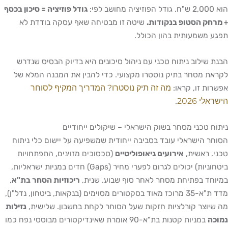
הוא 2,000 ש"ח. גודל הפוזיציה מחושב לפי:
גודל פוזיציה = סיכון בכסף
÷ מרחק הסטופ בנקודות.
שיטה זו מבטיחה שאף עסקה בודדת לא
תפגע משמעותית בהון הכולל.
הבנת שילוב ניתוח טכני עם ניהול סיכונים היא בדיוק הבסיס שנדרש
לקראת מסחר בתיק נוסטרו מקצועי. כדי להבין את המבנה המלא של
מה זה תיק נוסטרו? המדריך המקיף לסוחר
אפשרות זו, קראו:
הישראלי 2026
.
ניתוח טכני מסחר בשוק הישראלי – שיקולים ייחודיים
הסוחר הישראלי עובד בסביבה ייחודית שמשפיעה על יישום כלי ניתוח
טכני. ראשית,
אירועים גיאופוליטיים
(סכסוכים מזוינים, התפתחויות
ביטחוניות) יכולים לגרום לפערי מחיר (Gaps) חדים במניות ישראליות,
במיוחד בפתיחת מסחר לאחר סוף שבוע. שנית,
ריכוזיות הסחר בת"א
,
מדד ת"א-35 מרוכז מאוד בסקטורים מסוימים (בנקאות, ביטחון, נדל"ן),
מה שיוצר קורלציות חזקות שעל הסוחר לקחת בחשבון. שלישית,
נזילות
נמוכה
במניות קטנות בת"א-90 אומרת שאינדיקטורים מבוססי נפח כמו