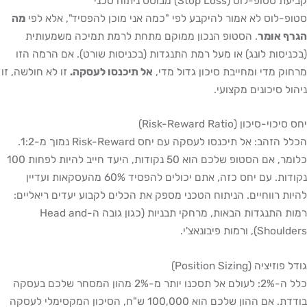
קביעת סטופ-לוס (Stop Loss) מבוסס ניתוח טכני
סטופ-לוס לא אמור להיקבע לפי "כמה אני מוכן להפסיד", אלא לפי
מה
הגרף אומר
. הסטופ הנכון ממוקם מתחת לרמת תמיכה משמעותית
(בכניסות לונג) או מעל רמת התנגדות (בכניסות שורט). אם הרמה הזו
מרחוק מדי ומחייבת סיכון גדול מדי,
אל תיכנסו לעסקה.
זו לא חולשה, זו
ניהול סיכונים מקצועי.
יחס סיכוי-סיכון (Risk-Reward Ratio)
הכלל הזהב: אל תיכנסו לעסקה עם יחס Risk-Reward נמוך מ-1:2.
כלומר, אם הסטופ שלכם הוא 50 נקודות, היעד חייב להיות לפחות 100
נקודות. עם יחס כזה, אתם יכולים להפסיד 60% מהעסקאות ועדיין
להיות רווחיים. הניתוח הטכני מספק את הכלים לקבוע יעדים ריאליים:
רמות התנגדות הבאות, מרחקי תבניות (כגון גובה ה-Head and
Shoulders), ורמות פיבונאצ'י.
גודל פוזיציה (Position Sizing)
כלל ה-2%: לעולם אל תסכנו יותר מ-2% מהון המסחר שלכם בעסקה
בודדת. אם ההון שלכם הוא 100,000 ש"ח, הסיכון המקסימלי לעסקה