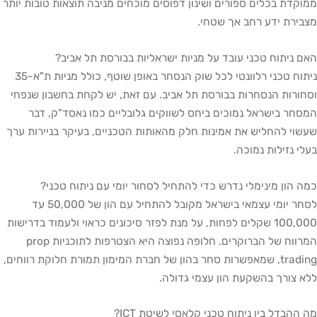
ממוקדת בכלים ספורים ושינון דפוסים מוכחים מניבה תוצאות טובות יותר
מצבירת ידע רחב אך שטחי.
האם ניתוח טכני עובד על מניות ישראליות בבורסת תל אביב?
ניתוח טכני רלוונטי לכל שוק הנסחר באופן שוטף, כולל מניות ת"א-35
וסחורות הנסחרות בבורסת תל אביב. עם זאת, יש לקחת בחשבון שנפחי
המסחר בישראל נמוכים ביחס לשווקים גלובליים כמו נאסד"ק, דבר
שעשוי להחליש את אמינות חלק מהאותות הטכניים, בעיקר בניירות ערך
בעלי נזילות נמוכה.
כמה הון מינימלי נדרש כדי להתחיל לסחור יומי עם ניתוח טכני?
לסחר יומי עצמאי בישראל מקובל להתחיל עם הון של 50,000 עד
100,000 שקלים לפחות, על מנת לפזר סיכונים כראוי ולעמוד בדרישות
המרווח של הברוקרים. חלופה נפוצה היא הצטרפות לתוכניות prop
trading, שמאפשרות סחר בהון של חברת המימון תמורת חלוקת רווחים,
ללא צורך בהשקעת הון עצמי גדולה.
מה ההבדל בין ניתוח טכני קלאסי לשיטת ICT?