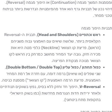
ומסמנות המשך מגמה (Continuation) או היפוך מגמה (Reversal).
זיהוי נכון של תבניות גרף הוא אחד מהמיומנויות הנדרשות ביותר בניתוח
טכני מסחר.
תבניות היפוך מגמה
ראש וכתפיים (Head and Shoulders)
, תבנית ה-Reversal
הקלאסית ביותר. שלושה שיאים עם האמצעי גבוה משניהם
(הראש). פריצת קו הצוואר (Neckline) כלפי מטה היא אות
מכירה חזק. גובה יעד המחיר מחושב כמרחק בין הראש לקו
הצוואר מנוכה מנקודת הפריצה.
כפול תחתון / כפול עליון (Double Bottom / Double Top)
,
שני שפלים (או שיאים) ברמה דומה, עם חזרה אל רמת המחיר
האמצעית. פריצת הרמה האמצעית ("קו הצוואר") מסמנת כניסה.
V-Reversal
, היפוך חד וחזק ללא בסיס, נפוץ בשווקים תנודתיים
ולאחר ירידות חדות הנגרמות מחדשות (כמו בשוק הישראלי
בתקופות מתח ביטחוני).