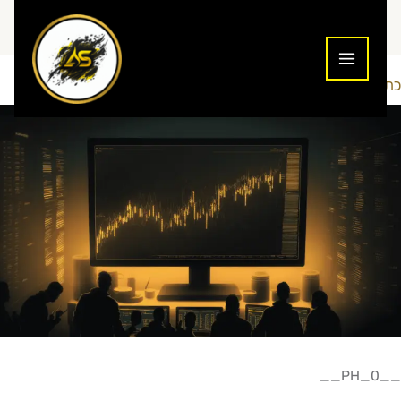
ילוג
תוכן
כתיבת תגובה
טכניקות מסחר
Addiction To Success
/
/ מאת
__PH_0__