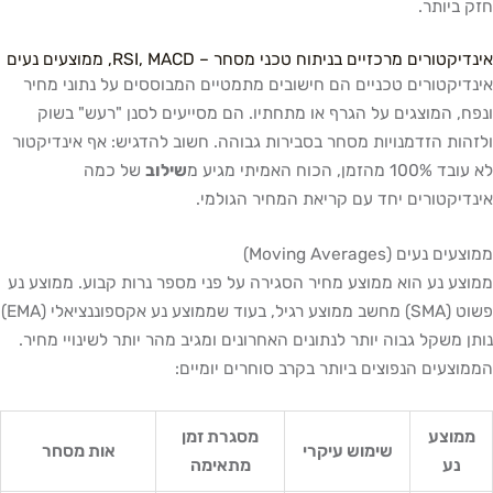
חזק ביותר.
אינדיקטורים מרכזיים בניתוח טכני מסחר – RSI, MACD, ממוצעים נעים
אינדיקטורים טכניים הם חישובים מתמטיים המבוססים על נתוני מחיר
ונפח, המוצגים על הגרף או מתחתיו. הם מסייעים לסנן "רעש" בשוק
ולזהות הזדמנויות מסחר בסבירות גבוהה. חשוב להדגיש: אף אינדיקטור
לא עובד 100% מהזמן, הכוח האמיתי מגיע מ
שילוב
של כמה
אינדיקטורים יחד עם קריאת המחיר הגולמי.
ממוצעים נעים (Moving Averages)
ממוצע נע הוא ממוצע מחיר הסגירה על פני מספר נרות קבוע. ממוצע נע
פשוט (SMA) מחשב ממוצע רגיל, בעוד שממוצע נע אקספוננציאלי (EMA)
נותן משקל גבוה יותר לנתונים האחרונים ומגיב מהר יותר לשינויי מחיר.
הממוצעים הנפוצים ביותר בקרב סוחרים יומיים:
ממוצע
מסגרת זמן
שימוש עיקרי
אות מסחר
נע
מתאימה