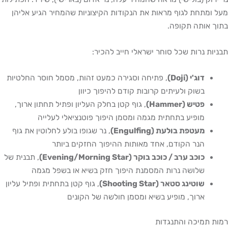
מעל ומתחת לגוף מראות את הנקודות הקיצוניות שהמחיר הגיע אליהן
בתוך אותה תקופה.
תבניות נרות שכל סוחר ישראלי חייב להכיר:
דוג'י (Doji)
, פתיחה וסגירה כמעט זהות, מסמל חוסר החלטיות
בשוק ולעיתים קרובות קודם להיפוך כיוון
פטיש (Hammer)
, גוף קטן בחלק העליון ופתיל תחתון ארוך,
מופיע בתחתית מגמה ומסמן היפוך פוטנציאלי לעלייה
מעטפת בולעת (Engulfing)
, נר שגופו בולע לחלוטין את גוף
הנר הקודם, אחד מאותות ההיפוך החזקים ביותר
כוכב ערב / כוכב בוקר (Evening/Morning Star)
, תבנית של
שלושה נרות המסמנת היפוך חזק בשיא או בשפל מגמה
שוטינג סטאר (Shooting Star)
, גוף קטן בתחתית ופתיל עליון
ארוך, מופיע בשיא ומסמן חולשה של הקונים
רמות תמיכה והתנגדות