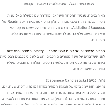
עצמן בעתיד בגלל הפסיכולוגיה האנושית הקבועה
מאור גנימה, מנטור המסחר הישראלי מחדרה עם למעלה מ-6 שנות
ניסיון, מלמד ניתוח טכני מסחר כחלק מרכזי מתכנית ה-Roadmap של
Addiction2Success, והדגש שלו הוא תמיד על יישום פרקטי: לא
תיאוריה יבשה, אלא כניסה לחשבון אמיתי מהיום הראשון עם כלים
שעובדים.
הכלים הבסיסיים של ניתוח טכני מסחר – קנדלים, תמיכה והתנגדות
לפני שמדברים על אינדיקטורים מורכבים, חשוב לשלוט בלבנים הבסיסיות
ביותר של ניתוח טכני מסחר. שלושת הכלים האלה הם הבסיס שעליו
בנויה כל שיטה אחרת.
נרות יפניים (Japanese Candlesticks)
נר יפני הוא ייצוג גרפי של תנועת המחיר בפרק זמן נתון, דקה, שעה, יום,
שבוע. לכל נר ארבעה נתונים: מחיר פתיחה, מחיר סגירה, מחיר גבוה
ומחיר נמוך. הגוף של הנר (הריבוע) מייצג את הטווח בין פתיחה לסגירה.
נר ירוק (בולישי) מראה שהמחיר עלה; נר אדום (בארישי), שירד. הפתילות