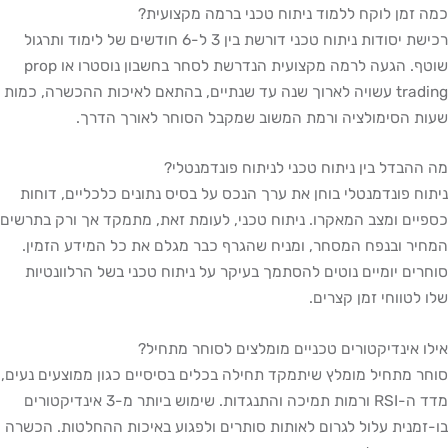
כמה זמן לוקח ללמוד ניתוח טכני ברמה מקצועית?
רכישת יסודות ניתוח טכני דורשת בין 3 ל-6 חודשים של לימוד ותרגול
שוטף. הגעה לרמה מקצועית הנדרשת לסחר בחשבון נוסטרו או prop
trading עשויה לארוך שנה עד שנתיים, בהתאם לאיכות ההכשרה, כמות
שעות הסימולציה ורמת המשוב שמקבל הסוחר לאורך הדרך.
מה ההבדל בין ניתוח טכני לניתוח פונדמנטלי?
ניתוח פונדמנטלי בוחן את ערך הנכס על בסיס נתונים כלכליים, דוחות
כספיים ומצב המאקרו. ניתוח טכני, לעומת זאת, מתמקד אך ורק בתרשים
המחיר ובנפח המסחר, ומניח שהגרף כבר מגלם את כל המידע הזמין.
סוחרים יומיים נוטים להסתמך בעיקר על ניתוח טכני בשל הרלוונטיות
שלו לטווחי זמן קצרים.
אילו אינדיקטורים טכניים מומלצים לסוחר מתחיל?
סוחר מתחיל מומלץ שיתמקד תחילה בכלים בסיסיים כגון ממוצעים נעים,
מדד ה-RSI ורמות תמיכה והתנגדות. שימוש ביותר מ-3 אינדיקטורים
בו-זמנית עלול לגרום לאותות סותרים ולפגוע באיכות ההחלטות. הכשרה