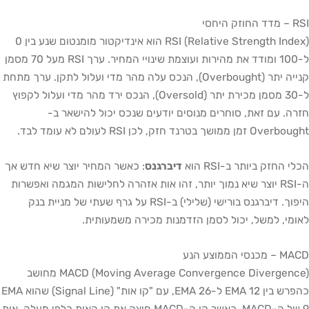
RSI – מדד החוזק היחסי
RSI (Relative Strength Index) הוא אינדיקטור מומנטום שנע בין 0
ל-100 ומודד את מהירות ועוצמת שינויי המחיר. ערך RSI מעל 70 מסמן
קנייה יתר (Overbought), הנכס עלה מהר מדי ועלול לתקן. ערך מתחת
ל-30 מסמן מכירת יתר (Oversold), הנכס ירד מהר מדי ועלול לקפוץ
חזרה. עם זאת, סוחרים מנוסים יודעים שנכס יכול להישאר ב-
Overbought זמן ממושך בטרנד חזק, לכן RSI לעולם לא עומד לבד.
הכלי החזק ביותר ב-RSI הוא
דיברגנס
: כאשר המחיר יוצר שיא חדש אך
ה-RSI יוצר שיא נמוך יותר, זהו אות אזהרה לחלישות המגמה ואפשרות
היפוך. דיברגנס בורישי (שלילי) ב-RSI על גרף שעתי של מניית בנק
לאומי, למשל, יכול לסמן הזדמנות מכירה משמעותית.
MACD – מכנסי הממוצע הנע
MACD (Moving Average Convergence Divergence) מחושב
כהפרש בין EMA 12 ל-EMA 26, עם "קו אות" (Signal Line) שהוא EMA
9 של ה-MACD. כאשר קו ה-MACD חוצה את קו האות כלפי מעלה, אות