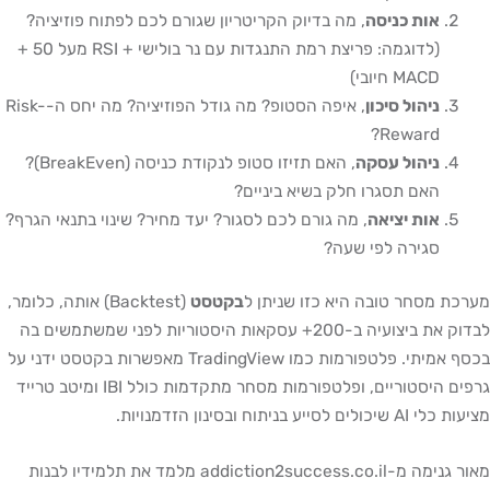
אות כניסה
, מה בדיוק הקריטריון שגורם לכם לפתוח פוזיציה?
(לדוגמה: פריצת רמת התנגדות עם נר בולישי + RSI מעל 50 +
MACD חיובי)
ניהול סיכון
, איפה הסטופ? מה גודל הפוזיציה? מה יחס ה-Risk-
Reward?
ניהול עסקה
, האם תזיזו סטופ לנקודת כניסה (BreakEven)?
האם תסגרו חלק בשיא ביניים?
אות יציאה
, מה גורם לכם לסגור? יעד מחיר? שינוי בתנאי הגרף?
סגירה לפי שעה?
מערכת מסחר טובה היא כזו שניתן ל
בקטסט
(Backtest) אותה, כלומר,
לבדוק את ביצועיה ב-200+ עסקאות היסטוריות לפני שמשתמשים בה
בכסף אמיתי. פלטפורמות כמו TradingView מאפשרות בקטסט ידני על
גרפים היסטוריים, ופלטפורמות מסחר מתקדמות כולל IBI ומיטב טרייד
מציעות כלי AI שיכולים לסייע בניתוח ובסינון הזדמנויות.
מאור גנימה מ-addiction2success.co.il מלמד את תלמידיו לבנות