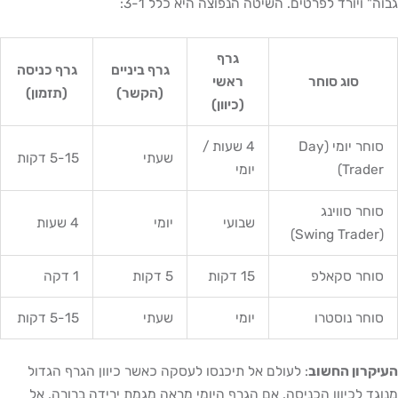
גבוה" ויורד לפרטים. השיטה הנפוצה היא כלל 3-1:
גרף
גרף ביניים
גרף כניסה
סוג סוחר
ראשי
(הקשר)
(תזמון)
(כיוון)
סוחר יומי (Day
4 שעות /
שעתי
5-15 דקות
Trader)
יומי
סוחר סווינג
שבועי
יומי
4 שעות
(Swing Trader)
סוחר סקאלפ
15 דקות
5 דקות
1 דקה
סוחר נוסטרו
יומי
שעתי
5-15 דקות
העיקרון החשוב
: לעולם אל תיכנסו לעסקה כאשר כיוון הגרף הגדול
מנוגד לכיוון הכניסה. אם הגרף היומי מראה מגמת ירידה ברורה, אל