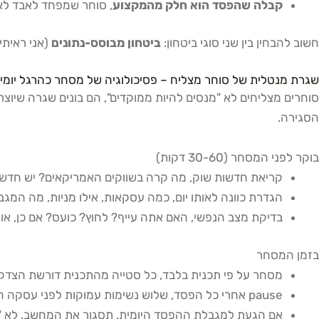
קבלה שהפסד הוא חלק מהמקצוע
, סוחר שמפחד לאבד לא י
חשוב להבחין בין שני סוגי ביטחון:
ביטחון מבוסס-נתונים
(אני ראיתי
שגרת מנטלית של סוחר מצליח – פסיכולוגיה של מסחר כהרגל יומי
סוחרים מצליחים לא "מנסים להיות ממוקדים", הם בונים שגרה שיו
הסגירה.
בוקר לפני המסחר (30-60 דקות)
קריאת חדשות שוק, מה קרה בשווקים האמריקאים? יש חדשות
הגדרת כוונה לאותו יום, כמה עסקאות, אילו מניות, מה המגב
בדיקת מצב הנפשי, האם אתה עייף? לחוץ? כועס? אם כן, אול
בזמן המסחר
מסחר על פי תכנית בלבד, כל סטייה מהתכנית דורשת הצדקה
pause אחרי כל הפסד, שלוש נשימות עמוקות לפני עסקה הבאה, לפחות 5 דקות הפרדה
אם הגעת למגבלת ההפסד היומית, תסגור את המחשב. לא 