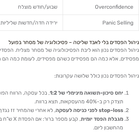
Overconfidence
שבוע/חודש מוצלח
Panic Selling
ירידה חדה/חדשות שליליות
ניהול הפסדים בלי לאבד שליטה – פסיכולוגיה של מסחר בפועל
מפסידים, אלא כמה הם מפסידים כשהם מפסידים, לעומת כמה הם מרו
ניהול הפסדים נכון כולל שלושה עקרונות:
יחס סיכון-תשואה מינימלי של 1:2
תצדק רק ב-40% מהעסקאות, תצא ברווח.
stop-loss לפני כניסה לעסקה
, לא אחרי שהמחיר זז נגדך. stop-loss שנקבע תוך כדי תנועה הוא stop שמוזזת כל הזמן "עוד קצת", והוא לא שווה
מגבלת הפסד יומית
מהחשבון ליום.