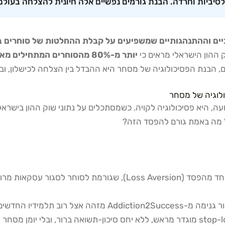
ולסיביות וחרדה. הבנת גורמים נפשיים אלה חיונית להצלחה בעול
יביים וההתנהגותיים שמשפיעים על קבלת ההחלטות של סוחרים ב
יותר מ-80% מהסוחרים המתחילים מאבדים את רוב הונם הראשוני
, הבנת הפסיכולוגיה של מסחר היא ההבדל בין הצלחה לכישלון, ו
, היא פסיכולוגיה לקויה. כשמסתכלים על נתוני שוק ההון בישרא
בל מה באמת גורם להפסד הזה?
, כמו הטיית הפחד מהפסד (Loss Aversion), שגורמת 
דשים: "שבוע טוב ראשון ואנשים מאמינים שגילו את סוד השוק."