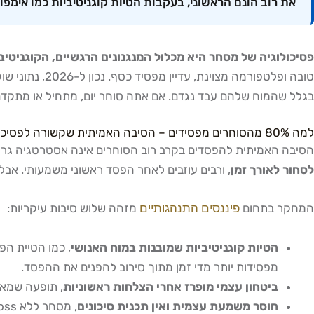
את רוב הונם הראשוני, בעקבות הטיות קוגניטיביות כמו אימפ
פסיכולוגיה של מסחר היא מכלול המנגנונים הרגשיים, הקוגניט
טובה ופלטפורמה מצוינת, עדיין מפסיד כסף. נכון ל-2026, נתוני שוק ההון הישראלי מראים כי
בגלל שהמוח שלהם עבד נגדם. אם אתה סוחר יום, מתחיל או מתקדם
למה 80% מהסוחרים מפסידים – הסיבה האמיתית שקשורה לפסיכולוגיה של מסחר
הסיבה האמיתית להפסדים בקרב רוב הסוחרים אינה אסטרטגיה גרועה
לסחור לאורך זמן
, ורבים עוזבים לאחר הפסד ראשוני משמעותי. א
המחקר בתחום
פיננסים התנהגותיים
מזהה שלוש סיבות עיקריות:
הטיות קוגניטיביות שמובנות במוח האנושי
מפסידות יותר מדי זמן מתוך סירוב להפנים את ההפסד.
ביטחון עצמי מופרז אחרי הצלחות ראשוניות
, תופעה שמאור גנימה מ-Addiction2Success מזהה אצל רוב תלמידיו הח
חוסר משמעת עצמית ואין תכנית סיכונים
, מסחר ללא stop-loss מוגדר מראש, ללא יחס סיכון-תשואה ברור, ובלי יומן מסחר שיאפשר ניתוח אחורה.