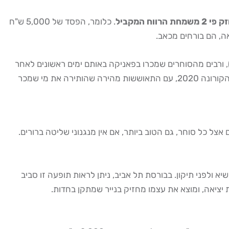
רווח המקביל
. כלומר, הפסד של 5,000 ש"ח
קשר הישראלי, הבעיה מחריפה עוד יותר. אירועים גיאו-פוליטיים כמו אוקטובר 2023 יצרו תנודתיות קיצונית בבורסת תל אביב (TASE), ורבים מהסוחרים שמכרו בפאניקה באותם ימים ראשונים לאחר
7.10 ספגו הפסדים כבדים, בדיוק כשהיה צריך לנצל הזדמנות או לפחות להחזיק. אותה תופעה קרתה בצניחה של 30%-40% בתקופת הקורונה 2020, עם התאוששות מהירה שהותירה את מי שמכר
ה, בדיוק כשהיא בשיא ולפני תיקון. בבורסת תל אביב, ניתן לראות תופעה זו סביב