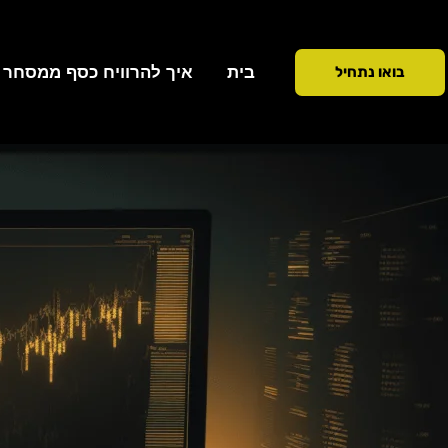
ילוג
תוכן
בית
איך להרוויח כסף ממסחר ב 90 ימ
בואו נתחיל
כתיבת תגובה
/
טכניקות מסחר
/ מאת
Addiction To Success