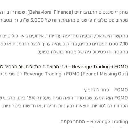
מחקרי פיננסים התנהגותיים (Behavioral Finance), שפותחו בין היתר על ידי דניאל כהנמן וגם טוורסקי ז"ל, מוכיחים כי
מכאיב פסיכולוגית פי שניים מהנאת רווח של 5,000 ש"ח. זה מסביר מדוע סוחרים מקבלים החלטות לא רציונליות: הם לא מחשבים תשואה, הם בורחים מכאב.
בהפסד, וזו פסיכולוגיה של מסחר כושלת בפועל.
FOMO ו-Revenge Trading – שני הרוצחים הגדולים של הפסיכולוגיה במסחר
FOMO (Fear of Missing Out) ו-Revenge Trading הם שני מנגנונים פסיכולוגיים שהורגים חשבונות יותר מכל גורם אחר. הם מופיעים אצל כל סוחר, גם הטוב ביותר, אם אין מנגנוני שליטה ברורים.
FOMO – פחד להחמיץ
FOMO הוא המצב שבו
הכרזות רגולטוריות, תוצאות רבעוניות חריגות, או חדשות ביטחוניות. הסוחר הנכנס מתוך FOMO בדרך כלל קונה ביוקר, נכנס ללא תכנית יציאה, 
Revenge Trading – מסחר נקמה