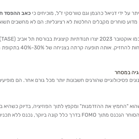
כאב ההפסד חזק פי 2 משמחת ה
בה
 סוחר רואה מניה שעלתה 15% ביום, מרגיש שהוא "החמיץ את ההזדמנות" ומקפץ לתוך הפוזיצי
ומוצא את עצמו מחזיק בנייר שמתקן בחדות.