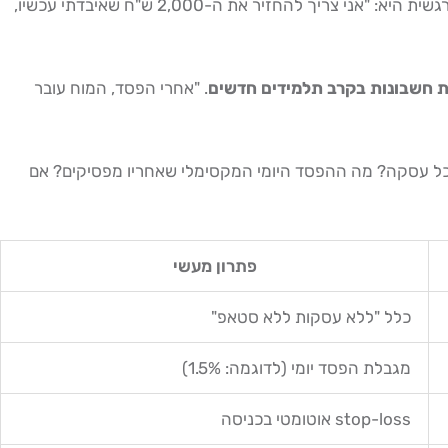
Revenge Trading הוא המצב שבו סוחר ספג הפסד, ומיד פותח עסקה חדשה, גדולה יותר, כדי "להחזיר" את הכסף שאבד. הלוגיקה הרגשית היא: "אני צריך להחזיר את ה-2,000 ש"ח שאיבדתי עכשיו,
. "אחרי הפסד, המוח עובר
ה עסקאות מקסימום ביום? מה ה-stop-loss בכל עסקה? מה ההפסד היומי המקסימלי שאחריו מפסיקים? אם
פתרון מעשי
כלל "ללא עסקות ללא סטאפ"
מגבלת הפסד יומי (לדוגמה: 1.5%)
stop-loss אוטומטי בכניסה