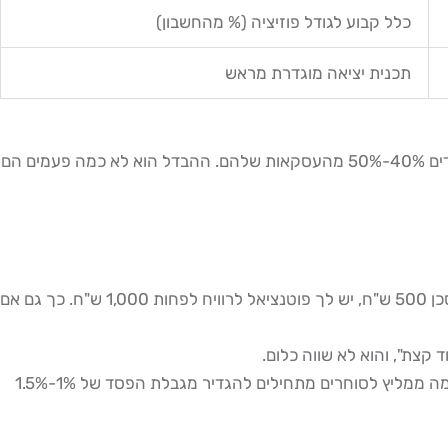
כלל קבוע לגודל פוזיציה (% מהחשבון)
תכנית יציאה מוגדרת מראש
ניהול הפסדים נכון הוא ליבת הפסיכולוגיה של מסחר מצליח. הפסדים הם חלק בלתי נפרד מהמסחר, גם הסוחרים הטובים בעולם מפסידים 40%-50% מהעסקאות שלהם. ההבדל הוא לא כמה פעמים הם
, בכל עסקה, הרווח הפוטנציאלי צריך להיות לפחות פי 2 מההפסד הפוטנציאלי. אם אתה מסכן 500 ש"ח, יש לך פוטנציאל לרוויח לפחות 1,000 ש"ח. כך גם אם
, קבע מספר ברור: אם הפסדת X ש"ח ביום, הפסקת לסחור. זה לא חולשה, זה משמעת מקצועית. מאור גנימה ממליץ לסוחרים מתחילים להגדיר מגבלת הפסד של 1%-1.5%