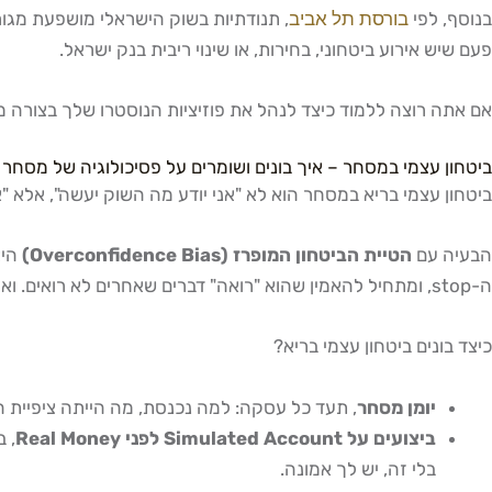
בנוסף, לפי
בורסת תל אביב
, תנודתיות בשוק הישראלי מושפעת מגורמ
פעם שיש אירוע ביטחוני, בחירות, או שינוי ריבית בנק ישראל.
אם אתה רוצה ללמוד כיצד לנהל את פוזיציות הנוסטרו שלך בצורה 
ביטחון עצמי במסחר – איך בונים ושומרים על פסיכולוגיה של מסחר 
ביטחון עצמי בריא במסחר הוא לא "אני יודע מה השוק יעשה", אלא 
הבעיה עם
הטיית הביטחון המופרז (Overconfidence Bias)
היא
ה-stop, ומתחיל להאמין שהוא "רואה" דברים שאחרים לא רואים. ואז מגיע יום אחד שמוחק את כל מה שצבר, ועוד קצת.
כיצד בונים ביטחון עצמי בריא?
יומן מסחר
, תעד כל עסקה: למה נכנסת, מה הייתה ציפיית הרווח, מה קרה בפועל, ומה הרגשת
ביצועים על Simulated Account לפני Real Money
בלי זה, יש לך אמונה.