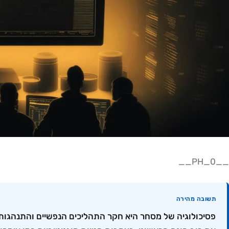
__PH_0__
תשובה מהירה