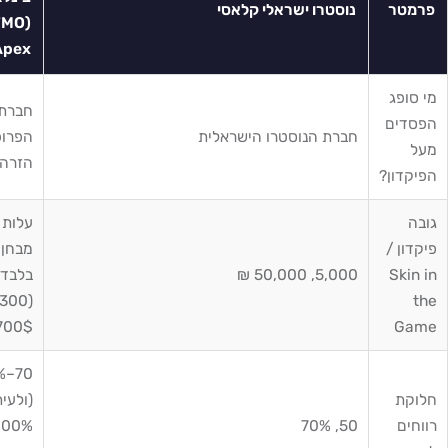
טר
נוסטרו ישראלי קלאסי
(FTMO
/ Apex)
פג
חברת
ים
חברת הנוסטרו הישראלית
הפרופ
הזרה
דון?
עלות
ן /
מבחן
Sk
5,000, 50,000 ₪
בלבד
(300,
700$)
G
70–90%
ת
(ולעיתים
ם
50, 70%
100% על