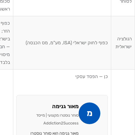
ר
סכומים
ראשוניים)
כפוף לדין
הזר;
יה
בישראל
כפוף לחוק ישראלי (ISA, מע"מ, מס הכנסה)
לית
— חבות
מיסויית
בלבד
כן — הפסד עסקי
מאור גנימה
מ
סוחר נוסטרו מקצועי | מייסד
Addiction2Success
מאור גנימה הוא סוחר נוסטרו