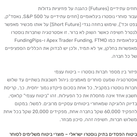
Fu) כהגנה על פוזיציות גדולות
עבור סוחרי נוסטרו בינלאומיים (חוזים עתידיים על S&P 500, נאסד"ק,
נפט וכד'), שימוש בחוזה נגדי (Short Future) על אותו מכשיר מאפשר
חשיפה כאשר השוק לא ברור. זו אסטרטגיה שחברות נוסטרו
בינלאומיות כמו Apex Trader Funding, FTMO ו-FundingPips
ת בחלקן, אך לא תמיד, ולכן יש לבדוק את הכללים הספציפיים
חברה.
בין מספר חברות נוסטרו – ביטוח עצמי
יה שמעט סוחרים מאמצים: ניהול חשבונות בשתיים עד שלוש
נוסטרו במקביל, כל אחת בסכום פיקדון נמוך יחסית. כך, קריסת
אחד אינה מחסלת את כל הפעילות. זהו "ביטוח עצמי" קלאסי,
הלוגיקה שמאחורי ביטוחים עסקיים מרובים. למשל: במקום
להפקיד 60,000 שקל בחברה אחת, מפקידים 20,000 שקל בכל אחת
חברות, חשיפה זהה, סיכון מבוזר.
הפסדים בתיק נוסטרו ישראלי – מוצרי ביטוח משלימים לסוחר