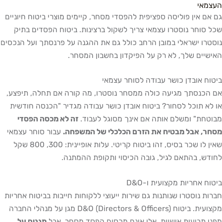
י
אין פוליסה ספציפית להפסדי מסחר, קיימים מוצרי ביטוח חיוניים
חר נוסטרו עצמאי צריך לשקול ברצינות. ביטוח הפסדים בתיק
 ישראלי במובן הרחב כולל גם את ההגנה על פרנסתך ועל הנכסים
ם שלך, לא רק על הפיקדון בחשבון המסחר.
אובדן כושר עבודה לסוחר עצמאי
סתך מגיעה כולה ממסחר נוסטרו, מה קורה אם תחלה, תיפצע,
תוכל לסחור? ביטוח אובדן כושר עבודה מגדיר "הכנסה חודשית
" ומשלם אותה אם אינך מסוגל לעבוד.
זה לא מכסה הפסדי
 אבל מבטיח את הזרם הכלכלי של המשפחה.
עבור סוחר עצמאי
שאין לו שכר בסיס, זהו ביטוח קריטי. עלות אופיינית: 300, 800 שקל
 בהתאם לגיל, גובה הכיסוי ותקופת ההמתנה.
חריות מקצועית ו-D&O
נוסטרו שנותנות גם שירות ייעוצי ללקוחות חייבות בביטוח אחריות
מקצועית. ביטוח D&O (Directors & Officers) מגן על מנהלי החברה
ביעות אישיות. אלו אינם מכסים הפסד מסחר, אבל
מגנים על