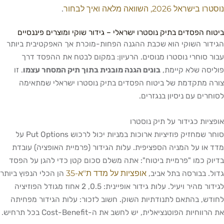
20, השוואה מלאה ואיך לבחור
.
הפסדים בתיק נוסטרו ישראלי – גידור שוקי ומוצרים פיננסיים
 השוקי הוא שכבת ההגנה הפחות-מוכרת אך האפקטיבית ביותר
וחרי נוסטרו מנוסים. הרעיון: במקום לבטח את ההפסד דרך
 שלא קיימת,
בונים הגנה מובנית בתוך תיק המסחר עצמו
. זו
תקדמת של ביטוח הפסדים בתיק נוסטרו ישראלי שמתאימה
ם עם ניסיון בנגזרים.
ת כגידור על תיק נוסטרו
סוחר שמחזיק פוזיציות ארוכות במניות יכול לרכוש Put Options על
 על המניה הספציפית. עלות הגידור (פרמיית האופציה) עובדת
כמו "פרמיית ביטוח": אתה משלם סכום קטן כדי להגן על הפסד
אופציות על מדד ת"א-35
בבורסה בתל אביב,
הן הכלי הנפוץ ביותר
לגידור מהיר ויעיל. עלות גידור אופיינית: 0.5, 2 אחוז מגודל הפוזיציה
 בהתאם לתנודתיות השוק. חשוב לזכור: עלות הגידור מפחיתה
ות הפוטנציאלית, יש לחשב את ה-Cost-Benefit בכל תרחיש.