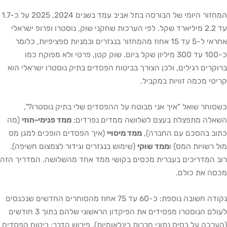
המחזור היומי של הבורסה בתל אביב עמד בשנים 2024, 2025 על כ-1.7
עד 2.2 מיליארד שקל. לפי הערכות שחקני שוק, נוסטרו ופרופ ישראלי
אחראי ל-5 עד 15 אחוז מהמחזור בנגזרים ובמניות ספציפיות, כלומר
כ-100 עד 300 מיליון שקל ביום. שוק קטן, פרטי ולא מפוקח כמו
ם רגילים, ולכן הצורך בביטוח הפסדים בתיק נוסטרו ישראלי הוא
מכמה זוויות במקביל.
 שואל "איך אני מבוטח על ההפסדים שלי בתיק נוסטרו?",
 מתפצלת בעצם לשלושה ממדים נפרדים:
ממד פנימי-חוזי
(מה
בהסכם עם החברה),
ממד מיסויי
(איך הפסדים הופכים למגן מס
ויות המס) ו
ממד שוקי
(שימוש בנגזרים וגידור לצמצום חשיפה).
דריכים בעברית מכסים בקושי ממד אחד מהשלושה. המדריך הזה
ת כולם.
נקודה חשובה נוספת: כ-60 עד 75 אחוז מהסוחרים החדשים שנכנסים
לעולם הנוסטרו מפסידים את הפיקדון הראשוני שלהם בתוך 3 חודשים
 על בסיס נתוני חברות בינלאומיות). פירוש הדבר: ביטוח הפסדים