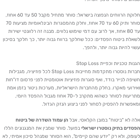
חלוקת הרווחים הנפוצה בישראל: סוחר מתחיל מקבל 50 עד 60 אחוז,
סוחר ותיק 60 עד 70 אחוז, וחלק מהמסגרות הבינלאומיות מציעות 70
עד 80 אחוז, אך לרוב עם דמי שימוש נלווים. מבנה זה רלוונטי ישירות
ביטוח הפסדים: ככל שחלקך ברווח גבוה יותר, כך חלקך בסיכון
היות גבוה יותר, ולהפך.
יות וכפיית Stop Loss
חברות נוסטרו מתקדמות מחייבות Stop Loss לכל פוזיציה, מגבילות
לנייר בודד, ואף סוגרות פוזיציות אוטומטית לפני פרסום דו"חות
י מאקרו. בחלק מהחברות הישראליות, מערכות ניטור בזמן אמת
מתריעות לסוחר כשהוא מתקרב ל-70 אחוז מגבול ההפסד היומי,
ות להפסיק לסחור לפני ביצוע הנזק הגדול.
 "ביטוח" במובן הקלאסי, אבל
הן עמוד השדרה של ביטוח
 בתיק נוסטרו ישראלי
בפועל. סוחר שמבין את המנגנונים הללו
 ולא רק "יודע שהם קיימים", הוא הסוחר שמנהל סיכון אמיתי, לא