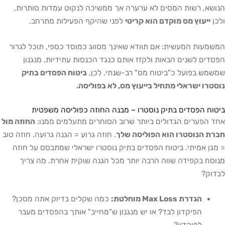
 רשות המסים לא ערערה אך ממשיכה לנקוט עמדות סותרות,
עוץ מס מוקדם הוא קריטי
לפני שהיקף הפעילות מתרחב.
ת המעשית: אם תוודא שאינך מסווג כמוסד כספי, תוכל לגרור
 לשנים הבאות ולקזז אותם כנגד הכנסות עתידיות, מנגנון
בפועל כ"ביטוח מס" רב-שנתי. לכן,
ביטוח הפסדים בתיק
 ישראלי מתחיל בייעוץ מס, לא בפוליסה.
הפסדים בתיק נוסטרו – מבנה החוזה כפוליסה משפטית
ערים הגדולים ביותר שרוב הסוחרים מתעלמים ממנו:
החוזה מול
נוסטרו הוא הפוליסה שלך
. חוזה גרוע = הגנה גרועה. חוזה טוב
אמיתי. ביטוח הפסדים בתיק נוסטרו ישראלי שמתבסס על חוזה
בקפידה שווה הרבה יותר מכל הגנה שוקית אחרת. מה צריך
?
הגדרת Max Loss מוחלטת:
כמה שקלים בדיוק אתה מסכן?
הפיקדון לבד? או יש מנגנון ש"מחייב" אותך בהפסדים מעבר