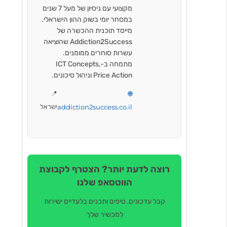
מקצועי עם ניסיון של מעל 7 שנים
במסחר יומי בשוק ההון הישראלי.
מייסד תוכנית ההכשרה של
Addiction2Success שהוציאה
עשרות סוחרים ממומנים.
מתמחה ב-ICT Concepts,
Price Action וניהול סיכונים.
📍
🌐
addiction2success.co.il
ישראל
רוצה לדעת יותר? הצטרף לקבוצת
הווטסאפ שלנו
קבל עדכונים, טיפים ותכנים בלעדיים ישירות
למכשיר שלך