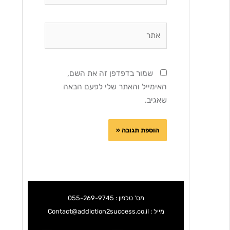
אתר
שמור בדפדפן זה את השם,
האימייל והאתר שלי לפעם הבאה
שאגיב.
מס' טלפון : 055-269-9745
מייל : Contact@addiction2success.co.il