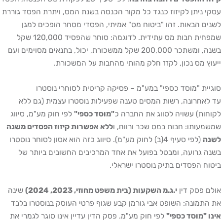
יתן לקיזוז כנגד כל מקור הכנסה בשנת המס, ויתרת הפסד גוררת
הבאות. זהו "ביטוח מס" אמיתי, הפסדי מסחר הופכים למגן
שמפחית חבות מס עתידית. לדוגמה: סוחר שהפסיד 120,000 שקל
בשנה, ומשתכר 200,000 שקל ממשכורת, יכול, בתנאים מסוימים ועם
מס נכון, לקזז חלק מהותי מהחבות על המשכורת.
 "מוסד כספי" במע"מ – פסיקה קריטית לסוחרי נוסטרו
רונה, רשות המסים טענה שפעילות נוסטרו עצמית (גם ללא
) עשויה לסווג את החברה כ
"מוסד כספי"
לפי חוק מע"מ, סיווג
תו: חבות במס שכר ורווח, ו
ללא אפשרות קיזוז הפסדים משנה
(לפי סעיף 4(ב) לחוק מע"מ). סיווג כזה הוא אסון לסוחר נוסטרו
רועה, ומבטל בפועל את אחד המרכיבים החשובים ביותר של
הפסדים בתיק נוסטרו ישראלי.
סק דין
י.ג.מ השקעות (בית משפט מחוזי, 2023, 2024)
שינה
ונה: השופט אבי גורמן קבע שגוף פרטי העוסק בנוסטרו בלבד
מוסד כספי"
לפי חוק מע"מ. פסק הדין עדיין אינו סוגר לגמרי את