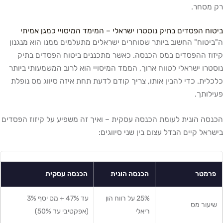
חר.
הפסדים בתיק נוסטרו ישראלי – המימד המיסויי כמגן אמיתי
ח" החשוב ביותר שסוחרים ישראלים מתעלמים ממנו הוא מנגנון
ההפסדים במס הכנסה. כאשר מתכננים ביטוח הפסדים בתיק
 ישראלי לטווח ארוך, הממד המיסויי הוא לרוב המשמעותי ביותר
. כדי להבין אותו, צריך קודם לדעת תחת איזה סיווג מס נופלת
ך.
הונית לעומת הכנסה עסקית – ואיך זה משפיע על קיזוז הפסדים
 קיים הבדל עצום בין שני סיווגים:
טר
הכנסה הונית
הכנסה עסקית
25% על רווח הון
עד 47% + מס יסף 3%
 מס
ריאלי
(אפקטיבי עד 50%)