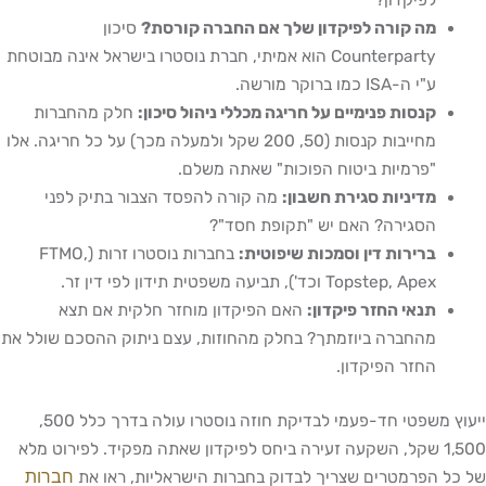
לפיקדון?
מה קורה לפיקדון שלך אם החברה קורסת?
סיכון
Counterparty הוא אמיתי, חברת נוסטרו בישראל אינה מבוטחת
ע"י ה-ISA כמו ברוקר מורשה.
קנסות פנימיים על חריגה מכללי ניהול סיכון:
חלק מהחברות
מחייבות קנסות (50, 200 שקל ולמעלה מכך) על כל חריגה. אלו
"פרמיות ביטוח הפוכות" שאתה משלם.
מדיניות סגירת חשבון:
מה קורה להפסד הצבור בתיק לפני
הסגירה? האם יש "תקופת חסד"?
ברירות דין וסמכות שיפוטית:
בחברות נוסטרו זרות (FTMO,
Topstep, Apex וכד'), תביעה משפטית תידון לפי דין זר.
תנאי החזר פיקדון:
האם הפיקדון מוחזר חלקית אם תצא
מהחברה ביוזמתך? בחלק מהחוזות, עצם ניתוק ההסכם שולל את
החזר הפיקדון.
ייעוץ משפטי חד-פעמי לבדיקת חוזה נוסטרו עולה בדרך כלל 500,
1,500 שקל, השקעה זעירה ביחס לפיקדון שאתה מפקיד. לפירוט מלא
חברות
הפרמטרים שצריך לבדוק בחברות הישראליות, ראו את