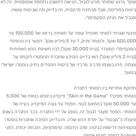
רגע שסוחר מגיע לגבול, הגישה לחשבון נחסמת אוטומטית. זה לא
בפוליסה, אבל מבחינה פרקטית, זה בדיוק מה שביטוח עושה:
את הנזק המקסימלי.
מינוף שגרתי לסוחר מתחיל עומד על חשיפה ברוטו של 100,000 עד
500,000 שקל, ולסוחר ותיק, 1 עד 5 מיליון שקל. הפער בין ההפסד
המקסימלי המוגדר (נניח 30,000 שקל) לבין חשיפת ההון האמיתית
(נניח 2 מיליון שקל) הוא בדיוק הסיכון שחברת הנוסטרו לוקחת על
וזהו בעצמו מרכיב מרכזי של ביטוח הפסדים בתיק נוסטרו ישראלי
אחריות בין הסוחר לחברה
הסוחר מפקיד "Skin in the Game", פיקדון ביטחון בטווח של 5,000
עד 50,000 שקל בהתאם לגוף. הפסד עד גובה הפיקדון, בעיה של
 הפסד מעבר לגבול זה, נספג על ידי החברה. בכך החברה בעצם
כ"מבטח" על יתרת ההון שלה, וזו בדיוק הסיבה שחברות נוסטרו
ת דרישות כניסה: שלב הדגמה, סימולציות, הוכחת יכולת, לפני
ם לסוחר מינוף אמיתי.