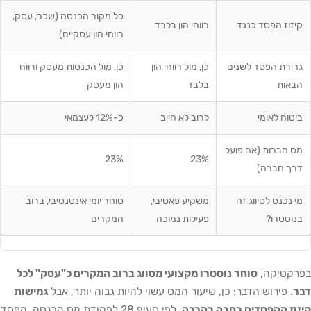
כל מקור הכנסה (שכר, עסק,
 הפסד כנגד
רווחי הון בלבד
רווחי הון עסקיים)
ת הפסד לשנים
כן, מול רווחי הון
כן, מול הכנסות מעסק ורווח
ת
בלבד
הון מעסק
 לאומי
לרוב לא חייב
כ-12% לעצמאי
רות (אם פועל
23%
23%
חברה)
נס לסיווג זה
משקיע פאסיבי,
סוחר יומי אינטנסיבי, ברוב
רו?
פעילות נמוכה
המקרים
יקה,
סוחר נוסטרו מקצועי מסווג ברוב המקרים כ"עסק" לכל
פירוש הדבר: כן, שיעור המס עשוי להיות גבוה יותר, אבל
גמישות
ההפסדים רחבה בהרבה
. לפי סעיף 28 לפקודת מס הכנסה, הפסד