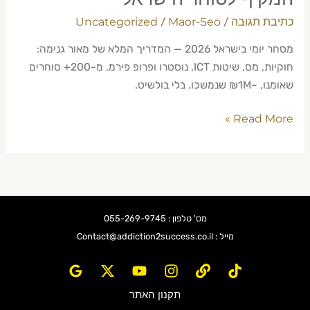
כתיבת תגובה
Maor-Seo
Uncategorized
/
/
מסחר יומי בישראל 2026 — המדריך המלא של מאור גנימה:
חוקיות, מס, שיטות ICT, נוסטרו ופרופ פירמ. מ-200+ סוחרים
שאומנו, ~₪1M שנמשכו. בלי בולשיט.
Read More »
מס' טלפון : 055-269-9745
מייל : Contact@addiction2success.co.il
תקנון האתר