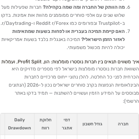
מה הוותק של החברה ומה שמה בקהילה?
חברות שפעילות מעל
שלוש שנים עם אלפי סוחרים ממוממנים מהוות אות אמינות. בדקו
ב-Trustpilot ובפורומים כמו Reddit r/Forex ו-r/Daytrading.
האם קיימת תמיכה בעברית או לפחות בשעות שמתאימות
לאזור הזמן הישראלי?
תמיכה באנגלית בלבד בשעות אמריקאיות
יכולה להיות מכשול משמעותי.
איך משווים תנאים בין חברות נוסטרו מומלצות: הון, Profit Split, ועמלות
השוואת חברות נוסטרו מומלצות בישראל לפי מספרים מדויקים היא
הכרחית לפני כל החלטה. להלן נתוני ייחוס מרכזיים לחברות
הבינלאומיות הנפוצות בקרב סוחרים ישראלים נכון ל-2026 (הנתונים
מבוססים על המידע הזמין ועשויים להשתנות — תמיד בדקו באתר
הרשמי):
דמי
חלוקת
Daily
חברה
גודל חשבון
אתגר
רווח
Drawdown