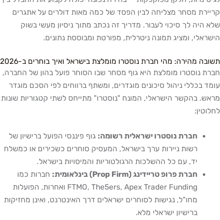
קריירת מסחר מצליחה לבין הפסד של כמה מאות דולרים על אתגרים
שלא היה לך סיכוי לעבור. מדריך זה נכתב מתוך ניסיון מעשי בשוק
הישראלי, ומציג תמונה ניטרלית, מפורטת ומבוססת נתונים.
תשובה מהירה: מהי חברת נוסטרו מומלצת בישראל ואיך בוחרים ב-2026
חברת נוסטרו מומלצת היא גוף מסחר שבו הסוחר פועל בהון של החברה,
עומד בכללי ניהול סיכונים מוגדרים, ומשתף ברווחים לפי הסכם מוגדר
מראש. בהקשר הישראלי, המונח "נוסטרו" מתייחס לשתי קטגוריות שונות
לחלוטין:
חברת נוסטרו ישראלית רשומה:
גוף פיננסי הפועל ברישיון של
רשות ניירות ערך בישראל, המעסיק סוחרים כשכירים או כמשלח
יד, עם כל ההשלכות הרגולטוריות והמיסויות בישראל.
חברת פרופ טריידינג (Prop Firm) בינלאומית:
חברות כמו
FTMO, The5ers, Apex Trader Funding ואחרות, הפועלות
מחו"ל, נגישות לסוחרים ישראלים דרך האינטרנט, ואינן מחזיקות
ברישיון ישראלי מלא.