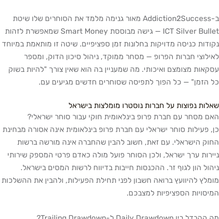
ב-Addiction2Success מאור גנימה מלמד את הסוחרים שלו שיטת
ICT Silver Bullet — גישה מבוססת Smart Money שמאפשרת לזהות
נקודות כניסה מדויקות בחלונות זמן ספציפיים. שיטה זו מותאמת במיוחד
לאילוצי חברות הפרופ — מסחר ממוקד, ניהול סיכון הדוק, ומספר
עסקאות מצומצם ואיכותי. מה שמעניין בה הוא שאין צורך "להיות בשוק
כל הזמן" — כל הפוך לתפיסה שסוחרים חדשים מגיעים עם.
שאלות נפוצות על חברות נוסטרו מומלצות בישראל
האם מסחר עם חברת פרופ בינלאומית חוקי עבור סוחר ישראלי?
כן, פעילות סוחר ישראלי עם חברת פרופ בינלאומית אינה אסורה מבחינת
החוק הישראלי. עם זאת, חשוב להבין שהחברה אינה מורשה ברשות
ניירות ערך ישראל, ולכן הסוחר פועל מולה כאדם פרטי המספק שירותי
ניהול הון לגוף זר. ההכנסות חייבות בדיווח לרשות המסים בישראל.
מומלץ להיוועץ ברואה חשבון לפני תחילת הפעילות, ולהבין את ההשלכות
המיסויות הספציפיות למצבכם.
מה ההבדל בין Daily Drawdown ל-Trailing Drawdown?