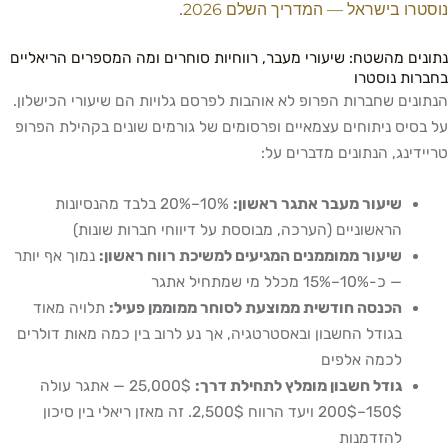
נוסטרו בישראל — המדריך השלם 2026
.
נתונים מהשטח: שיעורי מעבר, רווחיות סוחרים ומה המספרים הריאליים
בחברות נוסטרו
הנתונים שחברות הפרופ לא אוהבות לפרסם גלויות הם שיעורי הכישלון.
על בסיס ניתוחים עצמאיים ופרסומים של גורמים שונים בקהילת הפרופ
טריידינג, הנתונים מדברים על:
שיעור מעבר אתגר ראשון:
10%–20% בלבד מהנסיונות
הראשוניים (הערכה, מבוססת על דיווחי חברות שונות)
שיעור ממוממנים המגיעים למשיכת רווח ראשון:
נמוך אף יותר
— כ-10%–15% מכלל מי שמתחיל אתגר
הכנסה חודשית ממוצעת לסוחר ממוממן פעיל:
תלויה מאוד
בגודל החשבון ובאסטרטגיה, אך נע לרוב בין כמה מאות דולרים
לכמה אלפים
גודל חשבון מומלץ לתחילת דרך:
25,000$ — אתגר עולה
150$–200$ ויעד הרווח 2,500$. זה מאזן ריאלי בין סיכון
להזדמנות