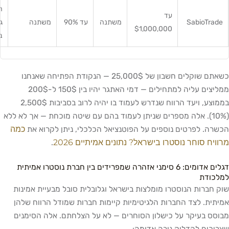
ח
עד
SabioTrade
משתנה
עד 90%
משתנה
ג
$1,000,000
ב
כשאתם שוקלים חשבון של 25,000$ — הנקודת הפתיחה שאנחנו
ממליצים עליה למתחילים — דמי האתגר יהיו בין 150$ ל-200$
בממוצע, ויעד הרווח שנדרש לעמוד בו יהיה לרוב בסביבות 2,500$
(10%). אלה מספרים שניתן לעמוד בהם עם שיטה מוכחת — אך לא ללא
כמה
הכשרה. לפרטים נוספים על הפוטנציאל הכלכלי, ניתן לקרוא את
מרוויח סוחר נוסטרו בישראל? נתונים אמיתיים 2026
.
דגלים אדומים: 6 סימני אזהרה שמפרידים בין חברת נוסטרו אמיתית
למלכודת
שוק חברות הנוסטרו מומלצות בישראל וגלובלית סובל מבעיית אמינות
אמיתית. לצד החברות הלגיטימיות קיימות חברות שמודל הרווח שלהן
מבוסס בעיקר על כישלון הסוחרים — לא על הצלחתם. אלה הסימנים
שצריכים להדליק נורה אדומה: