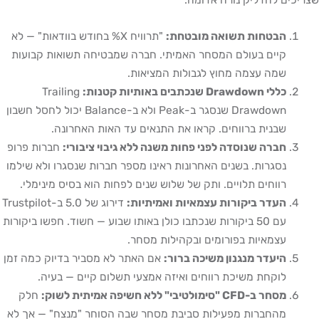
הבטחות תשואה מובטחת:
"תרוויח X% בחודש בוודאות" — לא
קיים בעולם המסחר האמיתי. חברה שמבטיחה תשואות קבועות
שמה עצמה מחוץ לגבולות המציאות.
כללי Drawdown שנכתבים באותיות קטנות:
Trailing
Drawdown שנסגר ב-Peak ולא ב-Balance יכול לחסל חשבון
שבנית ברווחים. קראו את התנאים עד האות האחרונה.
חברה שנוסדה לפני פחות משנה ללא גיבוי ציבורי:
חברות פרופ
נסגרות. בשנים האחרונות ראינו מספר חברות שנסגרו ולא שילמו
רווחים תלויים. ותק של שלוש שנים לפחות הוא בסיס מינימלי.
העדר ביקורות עצמאיות ואמיתיות:
דירוג של 5.0 ב-Trustpilot
עם 50 ביקורות שנכתבו כולן באותו שבוע — חשוד. חפשו ביקורות
עצמאיות בפורומים ובקהילות מסחר.
היעדר מנגנון משיכה ברור:
אם האתר לא מסביר בדיוק כמה זמן
לוקחת משיכת רווחים ואיזה אמצעי תשלום קיים — בעיה.
מסחר ב-CFD "סימולטיבי" ללא חשיפה אמיתית לשוק:
חלק
מהחברות מפעילות סביבת מסחר שבה הסוחר "מנצח" — אך לא