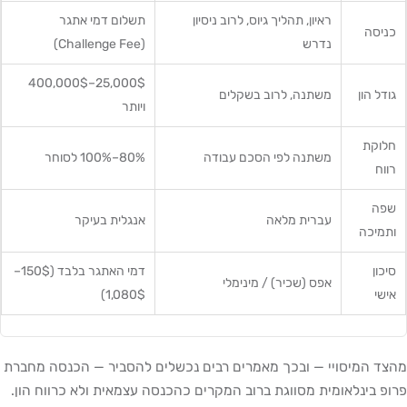
ראיון, תהליך גיוס, לרוב ניסיון
תשלום דמי אתגר
כניסה
נדרש
(Challenge Fee)
25,000$–400,000$
גודל הון
משתנה, לרוב בשקלים
ויותר
חלוקת
משתנה לפי הסכם עבודה
80%–100% לסוחר
רווח
שפה
עברית מלאה
אנגלית בעיקר
ותמיכה
סיכון
דמי האתגר בלבד (150$–
אפס (שכיר) / מינימלי
אישי
1,080$)
מהצד המיסויי — ובכך מאמרים רבים נכשלים להסביר — הכנסה מחברת
פרופ בינלאומית מסווגת ברוב המקרים כהכנסה עצמאית ולא כרווח הון.