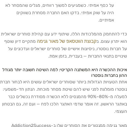
על כסף אמיתי. כשמגיעים למשוך רווחים, מגלים שהמסחר לא
היה על שוק אמיתי. בדקו האם החברה מסחרת בשווקים
אמיתיים.
כדי להתחמק מהמלכודות הללו, שיתוף ידע עם קהילת סוחרים ישראלית
קבוצת הווטסאפ של מאור גנימה
הוא יתרון עצום. ב
מתקיים דיון שוטף
על חברות נוסטרו, ניסיונות אישיים של סוחרים ישראלים ועדכונים על
שינויים בתנאי החברות — בעברית, בזמן אמת.
איכות ההכשרה היא המשתנה הקריטי: למה השיטה חשובה יותר מגודל
ההון בחברות נוסטרו
אחת הטעויות הגדולות ביותר שסוחרים ישראלים עושים היא לבחור חברת
נוסטרו מומלצת לפני שיש להם שיטת מסחר מוכחת. הנתון חד-משמעי:
למעלה מ-80%–90% מהמנסים ללא הכשרה מסודרת נכשלים כבר
באתגר הראשון. זה אומר שדמי האתגר הלכו לפח — ועם זה, גם הבטחון
העצמי.
מאור גנימה ממנטורים את הסוחרים שלו ב-Addiction2Success