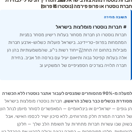
חברות נוסטרו מומלצות בישראל 2026: המדריך הניטרלי לבחירת
חברת נוסטרו או פרופ פירמה (נוסטרו vs פרופ)
תשובה מהירה
# חברות נוסטרו מומלצות בישראל
חברות נוסטרו הן חברות מסחור בעלות רישיון מסחר במניות
המתמחות בפרופ-טריידינג. בישראל פועלות כשלוש-ארבע חברות
מובילות בתחום זה תחת감ייחוד רשות ני"ע, שהמשמעותיות בהן הן
אלה בעלות קפיטל גבוה ותיאום יעיל עם בורסה תל אביב. בחירת
חברה תלויה בצרכים הספציפיים של המשקיע וב
למעלה מ-90% מהסוחרים שמנסים לעבור אתגר נוסטרו ללא הכשרה
מסודרת נכשלים כבר בשלב הראשון.
חברות נוסטרו מומלצות בישראל
הן גופים — ישראליים או בינלאומיים — המאפשרים לסוחר מיומן לנהל הון
של החברה תמורת חלק מהרווחים, ללא סיכון ישיר לכספו האישי. אבל
בשוק שבו עשרות חברות מתחרות על תשומת הלב שלך — חלקן
לגיטימיות, חלקן מפוקפקות — בחירה נכונה יכולה לקבוע את ההבדל בין