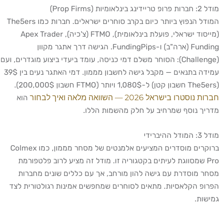
מודל 2: חברות פרופ טריידינג בינלאומיות (Prop Firms)
המודל הנפוץ ביותר כיום בקרב סוחרים ישראלים. חברות כמו The5ers
(מייסוד ישראלי, פועלת בינלאומית), FTMO (צ'כיה), Apex Trader
Funding (ארה"ב) ו-FundingPips. הגישה דרך אתגר מקוון
(Challenge): הסוחר משלם דמי כניסה, עומד ביעדי ביצוע מוגדרים, ועם
עמידה בתנאים — מקבל גישה לחשבון מממון. דמי האתגר נעים בין 39$
(The5ers חשבון קטן) ל-1,080$ ויותר (FTMO חשבון 200,000$).
חברות נוסטרו בישראל 2026 — השוואה מלאה ואיך לבחור
הוא
מדריך נוסף שמרחיב על חלק מהשמות הללו.
מודל 3: המודל ההיברידי
ברוקרים מוסדרים המציעים אלמנטים של מסחר מממון, כמו Colmex
Pro שמסווגת לעיתים בקטגוריה זו. מודל זה מציע לרוב פלטפורמת
מסחר מוסדרת עם גישה להון מורחב, אך עם כללים שונים מחברות
הפרופ הקלאסיות. מתאים לסוחרים שמחפשים אמינות רגולטורית לצד
גמישות.