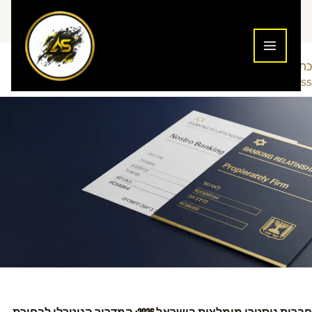
ילוג
תוכן
כתיבת תגובה
נוסטרו ופרופ פירמה
Addiction To
/
/ מאת
Success