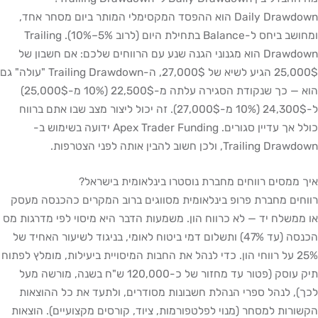
Daily Drawdown הוא ההפסד המקסימלי המותר ביום מסחר אחד,
ומחושב ביחס ל-Balance בתחילת היום (לרוב 5%–10%). Trailing
Drawdown הוא מגנוני הגנה שנע עם הרווחים שלכם: אם חשבון של
25,000$ הגיע לשיא של 27,000$, ה-Trailing Drawdown "עולה" גם
הוא — כך שנקודת הסגירה עלתה מ-22,500$ (10% מ-25,000$)
ל-24,300$ (10% מ-27,000$). זה יכול ליצור מצב שבו אתם ברווח
כולל אך עדיין סגורים. Apex Trader Funding ידועה בשימוש ב-
Trailing Drawdown, ולכן חשוב להבין אותה לפני הצטרפות.
איך ממסים רווחים מחברת נוסטרו בינלאומית בישראל?
רווחים מחברת פרופ בינלאומית מסווגים ברוב המקרים כהכנסה מעסק
או ממשלח יד — לא כרווח הון. משמעות הדבר היא מיסוי לפי מדרגות מס
הכנסה (עד 47%) ותשלום דמי ביטוח לאומי, בניגוד לשיעור האחיד של
25% על רווחי הון. כדי לנהל את החבות המיסויית ביעילות, מומלץ לפתוח
תיק עוסק (פטור עד מחזור של כ-120,000 ש"ח בשנה, מורשה מעל
לכך), לנהל ספרי הנהלת חשבונות מסודרים, ולתעד את כל ההוצאות
הקשורות למסחר (מנוי לפלטפורמות, ציוד, קורסים מקצועיים). הוצאות