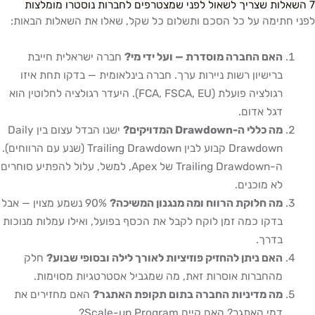
7 השאלות שצריך לשאול לפני שמצטרפים לחברות נוסטרו מומלצות
לפני חתימה על כל הסכם ותשלום כל שקל, שאלו את השאלות הבאות:
האם החברה מוסדרת — ועל ידי מי?
חברה ישראלית חייבת
ברישיון רשות ניירות ערך. חברה בינלאומית — בדקו תחת איזו
רגולציה פועלת (FCA, FSCA, EU). היעדר רגולציה לחלוטין הוא
דגל אדום.
מה כללי ה-Drawdown המדויקים?
ישנו הבדל עצום בין Daily
Drawdown קבוע לבין Trailing Drawdown (שנע עם הרווחים).
ה-Trailing Drawdown של Apex, למשל, עלול להפתיע סוחרים
לא מוכנים.
מה חלוקת הרווח ומה מנגנון המשיכה?
90% נשמע מצוין — אבל
בדקו כמה זמן לוקח לקבל את הכסף בפועל, ואילו עמלות מנוכות
בדרך.
האם ניתן להחזיק פוזיציות לאורך לילה ובסופי שבוע?
חלק
מהחברות אוסרות זאת, מה שמגביל אסטרטגיות מסוימות.
מה מדיניות החברה בתום תקופת האתגר?
האם מחזירים את
דמי האתגר? האם קיים Scale-up Program?