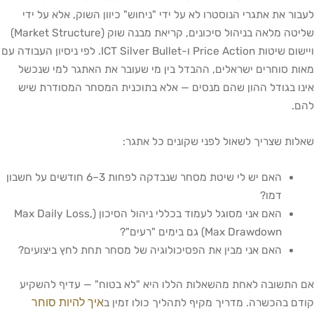
לעבור את אתגרי הנוסטרו לא על ידי "ניחוש" כיוון השוק, אלא על ידי
שליטה מלאה בניהול סיכונים, קריאת מבנה שוק (Market Structure)
ויישום שיטות Price Action ו-ICT Silver Bullet. לפי ניסיון העבודה עם
מאות סוחרים ישראלים, ההבדל בין מי שעובר את האתגר למי שנכשל
אינו בגודל ההון שהם מנסים — אלא בתוכנית המסחר המסודרת שיש
להם.
שאלות שצריך לשאול לפני שקונים כל אתגר:
האם יש לי שיטת מסחר שנבדקה לפחות 3–6 חודשים על חשבון
דמו?
האם אני מסוגל לעמוד בכללי ניהול הסיכון (Max Daily Loss,
Max Drawdown) גם בימים "רעים"?
האם אני מבין את הפסיכולוגיה של מסחר תחת לחץ ביצועים?
אם התשובה לאחת מהשאלות הללו היא "לא בטוח" — עדיף להשקיע
איך להיות סוחר
קודם בהכשרה. מדריך מקיף לתהליך כולו זמין ב