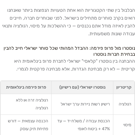
הבלבול בין שתי הקטגוריות הוא אחת הטעויות הנפוצות ביותר שאנחנו
רואים בקרב סוחרים מתחילים בישראל. לפני שבוחרים חברה, חייבים
להבין לאיזה מודל אתם נכנסים — כי ההשלכות על מיסוי, רגולציה ותנאי
עבודה שונות משמעותית.
נוסטרו מול פרופ פירמה: ההבדל המהותי שכל סוחר ישראלי חייב להבין
בבחירת חברות נוסטרו
ההבחנה בין נוסטרו "קלאסי" ישראלי לחברת פרופ בינלאומית היא
קריטית — לא רק מבחינת הגדרות, אלא מבחינה פרקטית לגמרי.
קריטריון
נוסטרו ישראלי (עם רישיון)
פרופ פירמה בינלאומית
רגולציה זרה או ללא
רגולציה
רישיון רשות ניירות ערך ישראל
רגולציה
הכנסת עבודה / משלח יד — עד
הכנסה עצמאית — דורש
מיסוי
47% + ביטוח לאומי
פתיחת תיק עוסק