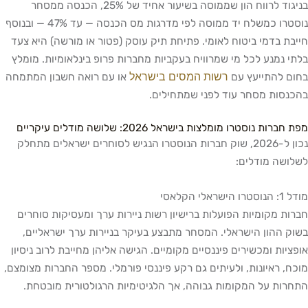
בניגוד לרווח הון שממוסה בשיעור אחיד של 25%, הכנסה ממסחר
נוסטרו כמשלח יד ממוסה לפי מדרגות מס הכנסה — עד 47% — ובנוסף
חייבת בדמי ביטוח לאומי. פתיחת תיק עוסק (פטור או מורשה) היא צעד
בלתי נמנע לכל מי שמרוויח בעקביות מחברות פרופ בינלאומיות. מומלץ
רשות המסים בישראל
בחום להתייעץ עם
או עם רואה חשבון המתמחה
בהכנסות מסחר עוד לפני שמתחילים.
מפת חברות נוסטרו מומלצות בישראל 2026: שלושה מודלים עיקריים
נכון ל-2026, שוק חברות הנוסטרו הנגיש לסוחרים ישראלים מתחלק
לשלושה מודלים:
מודל 1: הנוסטרו הישראלי הקלאסי
חברות מקומיות הפועלות ברישיון רשות ניירות ערך ומעסיקות סוחרים
בשוק ההון הישראלי. המסחר מתבצע בעיקר בניירות ערך ישראליים,
אופציות ומכשירים פיננסיים מקומיים. הגישה אליהן מחייבת לרוב ניסיון
מוכח, ראיונות, ולעיתים גם רקע פיננסי פורמלי. מספר החברות מצומצם,
התחרות על המקומות גבוהה, אך הלגיטימיות הרגולטורית מובטחת.