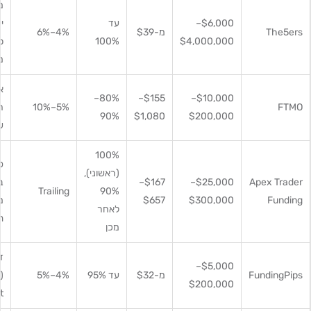
מ
$6,000–
עד
י
The5ers
מ-$39
4%–6%
p
100%
$4,000,000
מ
א
80%–
$155–
$10,000–
FTMO
5%–10%
ה
90%
$1,080
$200,000
ש
100%
פ
(ראשוני),
Apex Trader
$25,000–
$167–
ב
Trailing
90%
Funding
$300,000
$657
מ
לאחר
ת
מכן
ד
$5,000–
FundingPips
מ-$32
עד 95%
4%–5%
$200,000
)