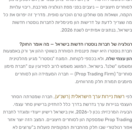
לסוחרים חיצוניים — ניצבים בפני מפת רגולציה מורכבת, ריבוי עלויות
הקמה, ושאלות מס שחלקן טרם הוכרעו סופית. מדריך זה יפרוס את כל
מה שצריך לדעת על דרישות הון מינימליות לחברות נוסטרו חדשות
בישראל, בנתונים אמיתיים לשנת 2026.
רגולציה של חברות נוסטרו חדשות בישראל — מה אומר החוק?
חברת נוסטרו היא ישות פיננסית הסוחרת בשווקי ההון אך ורק באמצעות
הון עצמי שלה
, ולא בכספי לקוחות. המונח "נוסטרו" מגיע מהלטינית
ומשמעו "שלנו". בישראל, המושג משמש לרוב לסירוגין עם "חברת מימון
סוחרים" (Prop Trading Firm) — חברה המעמידה הון לסוחרים
מיומנים תמורת חלק מהרווחים.
רשות ניירות ערך הישראלית (רשנ"ע)
לפי
, חברה שמטרתה הסחר
העצמי בניירות ערך נדרשת בדרך כלל להחזיק ברישיון סחר עצמי.
הבעיה המרכזית: נכון ל-2026, אין בישראל רישיון ייעודי ומוגדר לחברת
Prop Trading שמספקת הון לסוחרים חיצוניים. המצב הזה יוצר אזור
אפור רגולטורי שבו חלק מהחברות המקומיות פועלות ב"ערוצים לא