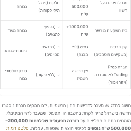
מנהל תיקים בעל
חלקית (ניהול
500,000
גבוהה
רישיון
תיקי לקוחות)
ש"ח
1,000,000+
כן (בכפוף
בית השקעות מורשה
גבוהה מאוד
ש"ח
לתנאים)
קרן פרטית
גמיש (לפי
כן (בתנאים
בינונית-גבוהה
(משקיעים מוסמכים)
מבנה)
מסוימים)
חברת Prop
אין דרישה
סיכון רגולטורי
Trading לא מוסדרת
כן (ללא פיקוח)
רשמית
גבוה
(אזור אפור)
חשוב להדגיש: מעבר לדרישות ההון הרשמיות, יזם המקים חברת נוסטרו
חדשה בישראל צריך לקחת בחשבון הון תפעולי שמעבר לרף המינימלי.
מומחים בתחום ממליצים על
רזרבה תפעולית של לפחות 200,000–
פלטפורמות
500,000 ש"ח נוספים
לכיסוי הוצאות שוטפות, עמלות,