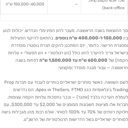
שכר אנשי מקצוע (ציות,
—
60,000–150,000 ש"ח
back-office)
סך ההוצאות בשנה הראשונה, מעבר להון המינימלי הנדרש, יכולות לנוע
בין
150,000 ל-400,000 ש"ח נוספים
, בהתאם להיקף הפעילות
ומסגרת הרישוי. כלומר, יזם המתכנן להקים חברת נוסטרו מוסדרת
בישראל צריך להיערך להון כולל (הון רגולטורי + הון תפעולי + עלויות
הקמה) של
600,000 ש"ח עד 1,500,000 ש"ח
לפחות בשנה
הראשונה — עבור מבנה מוסדר ומקצועי.
לשם השוואה, כאשר סוחרים ישראליים בוחרים לעבוד עם חברות Prop
Trading בינלאומיות כגון The5ers, FTMO או Apex, הם נדרשים
לעמלת הערכה בלבד (אתגר) — ובכך נחסכות עלויות הקמה עצומות.
חברות אלו מציעות חשבונות ממומנים של $2,000 עד $300,000, עם
חלוקת רווחים של 70% עד 100% לסוחר. אולם רבות מהן מגבילות גישה
לסוחרים ישראליים בשל הדרישות הרגולטוריות של הרשנ"ע.