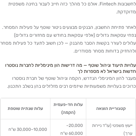
לחשבונות Fintech. אולם כל מהלך כזה חייב לעבור בחינה משפטית
מדוקדקת.
לאחר פתיחת החשבון, הבנקים מבצעים ניטור שוטף על פעילות המסחר.
נפחי עסקאות גדולים (אלפי עסקאות בחודש עם מחזורים גדולים)
עלולים לעורר בקשות הסבר מהבנק — לכן חשוב לתעד כל פעילות מסחר
ולהחזיק בדוחות מסחר מסודרים.
עלויות תיעוד וניהול שוטף — מה דרישות הון מינימליות לחברות נוסטרו
חדשות בישראל לא מספרות לך
מעבר להון המינימלי הנדרש, הקמה וניהול שוטף של חברת נוסטרו
כרוכים בעלויות משמעותיות שיזמים רבים מזלזלים בהן בשלב התכנון.
עלות חד-פעמית
קטגוריית הוצאה
עלות שנתית שוטפת
(הקמה)
ייעוץ משפטי (עו"ד ניירות
20,000–
10,000–30,000 ש"ח
ערך)
60,000 ש"ח