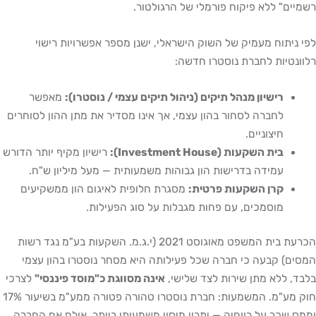
רשמיים" ללא פיקוח פורמלי של הרגולטור.
לפי ניתוח מעמיק של השוק הישראלי, ישנן מספר אפשרויות רישוי
רלוונטיות לחברת נוסטרו חדשה:
רישיון מנהל תיקים (ניהול תיקים עצמי / נוסטרו):
מאפשר
לחברה לסחור בהון עצמי, אך אינו מסדיר את מתן ההון לסוחרים
חיצוניים.
בית השקעות (Investment House):
רישיון מקיף יותר הדורש
עמידה בדרישות הון גבוהות משמעותית — מעל מיליון ש"ח.
קרן השקעות פרטית:
מסגרת חלופית לאיגום הון ממשקיעים
מוסמכים, עם פחות מגבלות על סוג הפעילות.
הכרעת בית המשפט מאוגוסט 2021 (י.ג.מ. השקעות בע"מ נגד רשות
המסים) קבעה כי חברה שכל פעילותה היא מסחר נוסטרו בהון עצמי
בלבד, ללא מתן שירות לצד שלישי,
אינה מסווגת כ"מוסד פיננסי"
לצרכי
חוק מע"מ. המשמעות: חברת נוסטרו טהורה פטורה ממע"מ בשיעור 17%
וממס שכר על רווחיה — יתרון מיסוי משמעותי ביותר. אולם אם החברה