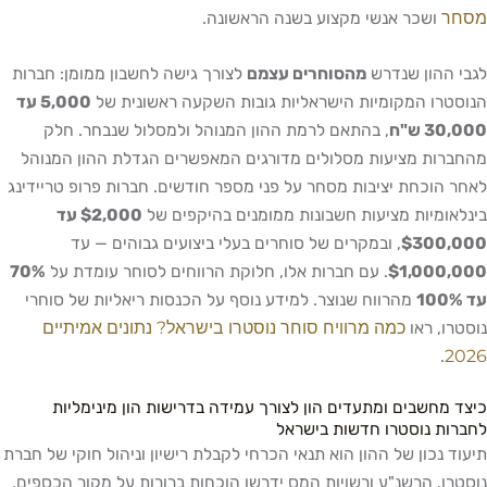
מסחר
ושכר אנשי מקצוע בשנה הראשונה.
לגבי ההון שנדרש
מהסוחרים עצמם
לצורך גישה לחשבון ממומן: חברות
הנוסטרו המקומיות הישראליות גובות השקעה ראשונית של
5,000 עד
30,000 ש"ח
, בהתאם לרמת ההון המנוהל ולמסלול שנבחר. חלק
מהחברות מציעות מסלולים מדורגים המאפשרים הגדלת ההון המנוהל
לאחר הוכחת יציבות מסחר על פני מספר חודשים. חברות פרופ טריידינג
בינלאומיות מציעות חשבונות ממומנים בהיקפים של
$2,000 עד
$300,000
, ובמקרים של סוחרים בעלי ביצועים גבוהים — עד
$1,000,000
. עם חברות אלו, חלוקת הרווחים לסוחר עומדת על
70%
עד 100%
מהרווח שנוצר. למידע נוסף על הכנסות ריאליות של סוחרי
כמה מרוויח סוחר נוסטרו בישראל? נתונים אמיתיים
נוסטרו, ראו
2026
.
כיצד מחשבים ומתעדים הון לצורך עמידה בדרישות הון מינימליות
לחברות נוסטרו חדשות בישראל
תיעוד נכון של ההון הוא תנאי הכרחי לקבלת רישיון וניהול חוקי של חברת
נוסטרו. הרשנ"ע ורשויות המס ידרשו הוכחות ברורות על מקור הכספים,