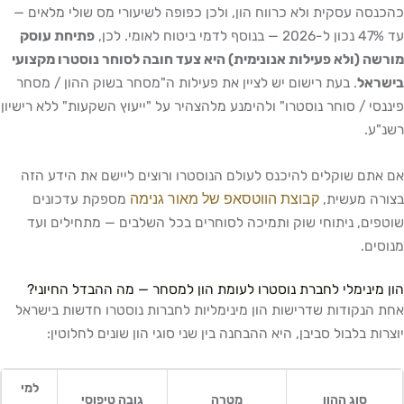
כהכנסה עסקית ולא כרווח הון, ולכן כפופה לשיעורי מס שולי מלאים —
עד 47% נכון ל-2026 — בנוסף לדמי ביטוח לאומי. לכן,
פתיחת עוסק
מורשה (ולא פעילות אנונימית) היא צעד חובה לסוחר נוסטרו מקצועי
בישראל
. בעת רישום יש לציין את פעילות ה"מסחר בשוק ההון / מסחר
פיננסי / סוחר נוסטרו" ולהימנע מלהצהיר על "ייעוץ השקעות" ללא רישיון
רשנ"ע.
אם אתם שוקלים להיכנס לעולם הנוסטרו ורוצים ליישם את הידע הזה
קבוצת הווטסאפ של מאור גנימה
בצורה מעשית,
מספקת עדכונים
שוטפים, ניתוחי שוק ותמיכה לסוחרים בכל השלבים — מתחילים ועד
מנוסים.
הון מינימלי לחברת נוסטרו לעומת הון למסחר — מה ההבדל החיוני?
אחת הנקודות שדרישות הון מינימליות לחברות נוסטרו חדשות בישראל
יוצרות בלבול סביבן, היא ההבחנה בין שני סוגי הון שונים לחלוטין:
למי
סוג ההון
מטרה
גובה טיפוסי