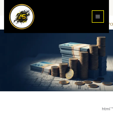
ילוג
תוכן
כתיבת תגובה
נוסטרו
Addiction To Success
/
/ מאת
"`html