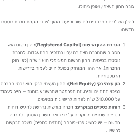
גובה ההון העצמי, ואופן ניהולו.
להלן השלבים המרכזיים לחישוב ותיעוד ההון לצרכי הקמת חברת נוסטרו
חדשה:
הגדרת ההון הרשום (Registered Capital):
הון רשום הוא
הסכום שהחברה הצהירה עליו בתזכיר ההתאגדות. לחברת
נוסטרו בסיסית, ההון הרשום המינימלי הוא 1 ש"ח (לפי חוק
החברות), אך ההון המוחזק בפועל חייב לעמוד בדרישות
הרגולטוריות.
הון עצמי נקי (Net Equity):
ההון העצמי הנקי הוא נכסי החברה
בניכוי התחייבויותיה. זה הפרמטר שהרשנ"ע בוחנת — חייב לעמוד
על 310,000 ש"ח לפחות לרישיונות מסוימים.
דוחות כספיים מבוקרים:
חברה מורשית נדרשת להגיש דוחות
כספיים שנתיים מבוקרים על ידי רואה חשבון מוסמך. לחברה
חדשה — יש להציג פרו-פורמה (תחזית כספית) בשלב הבקשה
לרישיון.