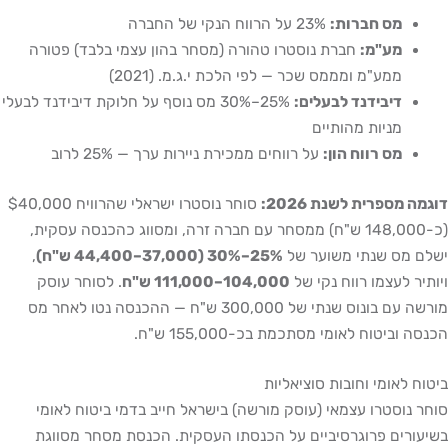
מס חברות:
23% על הרווח הנקי של החברה
מע"מ:
חברת נוסטרו טהורה (מסחר בהון עצמי בלבד) פטורה
ממע"מ ומממס שכר — לפי הלכת י.ג.מ. (2021)
דיבידנד לבעלים:
25%–30% מס נוסף על חלוקת דיבידנד לבעלי
מניות מהותיים
מס רווח הון:
על רווחים ממכירת ניירות ערך — 25% לרוב
דוגמה מספרית לשנת 2026:
סוחר נוסטרו ישראלי שהרוויח $40,000
(כ-148,000 ש"ח) ממסחר עם חברה זרה, ומסווג כהכנסה עסקית,
ישלם מס שנתי משוער של
25%–30% (37,000–44,400 ש"ח)
,
ויותיר לעצמו רווח נקי של
104,000–111,000 ש"ח
. לסוחר עוסק
מורשה עם בונוס שנתי של 300,000 ש"ח — ההכנסה נטו לאחר מס
הכנסה וביטוח לאומי מסתכמת בכ-155,000 ש"ח.
ביטוח לאומי וחובות סוציאליות
סוחר נוסטרו עצמאי (עוסק מורשה) בישראל חייב בדמי ביטוח לאומי
בשיעורים פרוגרסיביים על הכנסתו העסקית. הכנסת מסחר מסווגת