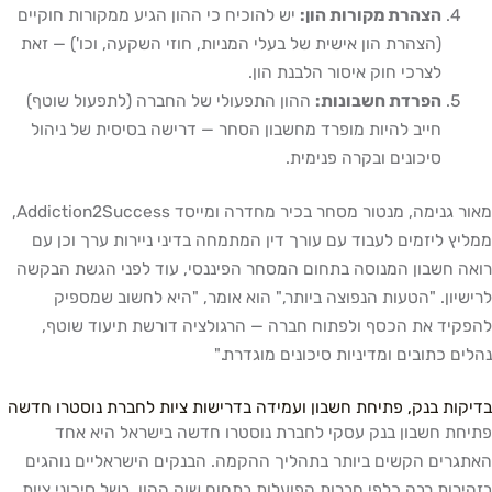
הצהרת מקורות הון:
יש להוכיח כי ההון הגיע ממקורות חוקיים
(הצהרת הון אישית של בעלי המניות, חוזי השקעה, וכו') — זאת
לצרכי חוק איסור הלבנת הון.
הפרדת חשבונות:
ההון התפעולי של החברה (לתפעול שוטף)
חייב להיות מופרד מחשבון הסחר — דרישה בסיסית של ניהול
סיכונים ובקרה פנימית.
מאור גנימה, מנטור מסחר בכיר מחדרה ומייסד Addiction2Success,
ממליץ ליזמים לעבוד עם עורך דין המתמחה בדיני ניירות ערך וכן עם
רואה חשבון המנוסה בתחום המסחר הפיננסי, עוד לפני הגשת הבקשה
לרישיון. "הטעות הנפוצה ביותר," הוא אומר, "היא לחשוב שמספיק
להפקיד את הכסף ולפתוח חברה — הרגולציה דורשת תיעוד שוטף,
נהלים כתובים ומדיניות סיכונים מוגדרת."
בדיקות בנק, פתיחת חשבון ועמידה בדרישות ציות לחברת נוסטרו חדשה
פתיחת חשבון בנק עסקי לחברת נוסטרו חדשה בישראל היא אחד
האתגרים הקשים ביותר בתהליך ההקמה. הבנקים הישראליים נוהגים
בזהירות רבה כלפי חברות הפועלות בתחום שוק ההון, בשל סיכוני ציות