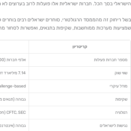
הישראלי בסך הכל. חברות ישראליות אלו פועלות לרוב בערוצים לא רשמיים, ללא פיקוח פורמלי של רשו
שמציעות מערכות ממוחשבות, שקיפות בתנאים, ואפשרות לסחור מה
קריטריון
מספר חברות פעילות
אלפי חברות (2,000+)
שווי שוק
7.14 מיליארד דולר (2026)
מודל עיקרי
Challenge-based (מבחן ה
שקיפות
גבוהה (תנאים מ
רגולציה
CFTC, SEC (חלקי)
נגישות לישראלים
גבוהה (אינטרנט,