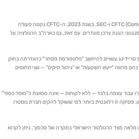
שוק הפרופ טריידינג נמצא תחת מגלה של רגולטורים פדרליים, בראשם ה-CFTC (Commodity Futures Trading Commission) ו-SEC. בשנת 2023, ה-CFTC נקטה פעולה
ות בתנאים, ומנגנוני הגנת צרכן מוגדרים. עם זאת, גם בארה"ב הרגולציה על
ברות פרופ טריידינג עשויים להיחשב "פלטפורמת מסחר" כהגדרתה בחוק
הם מהווה "ייעוץ השקעות" או "ניהול תיקים" — שני תחומים
 ערך בחשבון נוסטרו עבור עצמה בלבד — ללא לקוחות — אינה מסווגת כ"מוסד כספי"
ר שחברות נוסטרו קטנות ופרטיות בישראל הפועלות לחשבון עצמן אינן חייבות מע"מ בשיעור 17% על רווחיהן. פסיקה זו רלוונטית ביותר למי ששוקל להקים חברת נוסטרו
ה מלאה מצד הרגולטור הישראלי במקרה של סכסוך. ניתן לקרוא