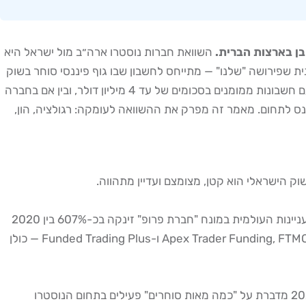
השוואת חברות נוסטרו ארה״ב מול ישראל היא
ת שפירושה "שלנו" — מתייחס לחשבון שבו גוף פיננסי סוחר בשוק
ההון באמצעות כספיו שלו בלבד, ומאפשר לסוחרים חיצוניים לקבל מימון ולהפיק אחוז מהרווחים. בין אם מדובר בחברת ענק אמריקאית עם חשבונות ממומנים בסכומים של עד 4 מיליון דולר, ובין אם בחברה
ששוקל להיכנס לתחום. מאמר זה מפרק את ההשוואה לעומקה: רגולציה, הון,
וק הישראלי הוא קטן, מצומצם ועדיין מתהווה.
בארצות הברית, שוק הפרופ טריידינג כולל אלפי חברות הפועלות בתחומים מגוונים: מניות, חוזים עתידיים, מט"ח, סחורות ואופציות. ההתעניינות העולמית במונח "חברת פרופ" זינקה בכ-607% בין 2020
ל-2024, ובמספרים מרהיבים של 5,525% בין ינואר 2020 לדצמבר 2025. בין החברות הבולטות ניתן למצוא את Apex Trader Funding, FTMO, The5ers, Topstep ו-Funded Trading Plus — כולן
בישראל, לעומת זאת, קיימות אך ורק 2–3 חברות נוסטרו מקומיות הפועלות במודל הקלאסי של גיוס והכשרת סוחרים. הערכה משנת 2021 מדברת על "כמה מאות סוחרים" פעילים בתחום הנוסטרו