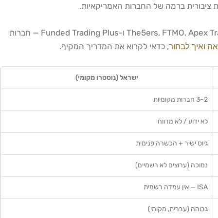
בשל ריחוק זה מהממסד הרגולטורי, סוחרים ישראלים רבים בוחרים לפנות לחברות נוסטרו בינלאומיות כמו The5ers, FTMO, Apex Trader Funding, SabioTrade ו-Funded Trading Plus — חברות
, כדאי לקרוא את המדריך המקיף.
ישראל (נוסטרו מקומי)
2–3 חברות מקומיות
לא ידוע / לא מדווח
גיוס ישיר + הכשרה פנימית
נמוכה (ערוצים לא רשמיים)
ISA — אין עמדה רשמית
גבוהה (עברית, מקומי)