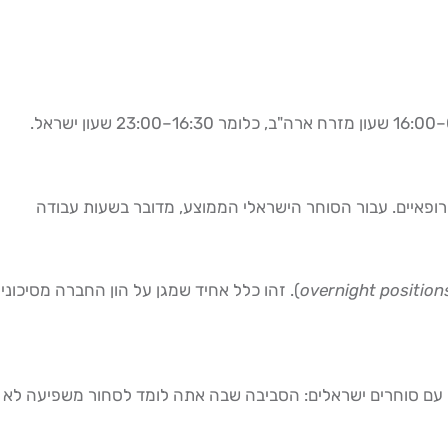
חברות נוסטרו אמריקאיות מאפשרות גישה לשווקים האמריקאיים — NYSE, NASDAQ, CME לחוזים עתידיים — שפועלים בשעות 09:30–16:00 שעון מזרח ארה"ב, כלומר 16:30–23:00 שעון ישראל.
 (09:00–17:25) ולעיתים מאפשרות גישה גם לשווקים אירופאיים. עבור הסוחר הישראלי הממוצע, מדובר בשעות עבודה
overnight position
). זהו כלל אחיד שמגן על הון החברה מסיכוני
, ומאור גנימה מ-Addiction2Success מדגיש את הנקודה הזו בעבודתו עם סוחרים ישראלים: הסביבה שבה אתה לומד לסחור משפיעה לא