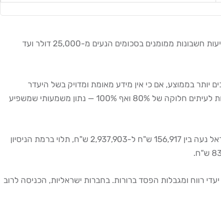
אחד ההבדלים הבולטים ביותר בין השוקים הוא גודל ההון שמועמד לרשות הסוחר. חברות נוסטרו בינלאומיות — בעיקר אמריקאיות — מציעות חשבונות ממומנים בסכומים הנעים מ-25,000 דולר ועד
 יותר בממוצע, אם כי אין מידע מאומת ומדויק בשל היעדר
שקיפות. הסוחרים הישראלים שמצליחים מקבלים בין 50% ל-70% מהרווחים בחברות מקומיות, בעוד שחברות בינלאומיות מובילות מציעות לעיתים חלוקה של 80% ואף 100% — נתון משמעותי שמשפיע
, חשוב לדעת שהכנסה שנתית ממוצעת של סוחר פרופריטרי בישראל נעה בין 156,917 ש"ח ל-2,937,903 ש"ח, תלוי ברמת הניסיון
רך לחשבון הממומן עוברת דרך "Challenge" — מבחן הערכה מובנה עם יעדי רווח ומגבלות הפסד ברורות. בחברות ישראליות, הכניסה לרוב