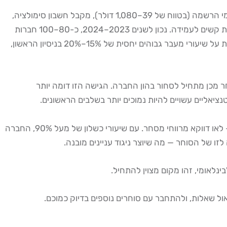
חברות הפרופ האמריקאיות בנויות סביב תרבות של מבחן הערכה (Challenge). הסוחר משלם דמי הרשמה (בטווח של 39–1,080 דולר), מקבל חשבון סימולציה,
ועליו לעמוד ביעדי רווח מוגדרים מראש תוך שמירה על מגבלות דרו-דאון קפדניות. הלחץ גבוה, הכללים נוקשים, והקריטריונים נועדו להיות קשים לעמידה. נכון לשנים 2023–2024, כ-80–100 חברות
פרופ נסגרו ברחבי העולם, ושיעורי המעבר במבחנים צנחו לממוצע של 5%–10% בלבד ברמה הגלובלית. Apex Trader Funding מדווחת על שיעורי מעבר גבוהים יחסית של 15%–20% בניסיון הראשון,
חר מכן מתחיל לסחור בהון החברה. הגישה הזו דומה יותר
ציאליים עשויים להיות נמוכים יותר בשלבים הראשונים.
נקודה קריטית שרבים מפספסים: חלק מחברות הנוסטרו הבינלאומיות בונות את מודל הרווח שלהן על הכנסות מדמי הרשמה ומבחנים — לאו דווקא מרווחי מסחר. עם שיעורי כשלון של מעל 90%, החברה
ינלאומי, זהו מקום מצוין להתחיל.
ל שאלות, ולהתחבר עם סוחרים נוספים בדיוק כמוכם.