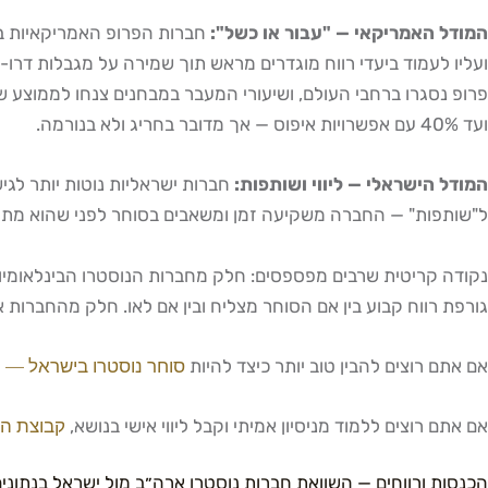
המודל האמריקאי — "עבור או כשל":
ועד 40% עם אפשרויות איפוס — אך מדובר בחריג ולא בנורמה.
המודל הישראלי — ליווי ושותפות:
חברות ישראליות נוטות יותר לגי
ל"שותפות" — החברה משקיעה זמן ומשאבים בסוחר לפני שהוא מתחיל ל
גורפת רווח קבוע בין אם הסוחר מצליח ובין אם לאו. חלק מהחברות אף פועלות עם CFD שבהן הפוזיציה של החברה עשויה להיות הפוכה לזו של הסוחר — מ
אם אתם רוצים להבין טוב יותר כיצד להיות
סוחר נוסטרו בישראל — המ
אם אתם רוצים ללמוד מניסיון אמיתי וקבל ליווי אישי בנושא,
קבוצת הו
הכנסות ורווחים — השוואת חברות נוסטרו ארה״ב מול ישראל בנתוני