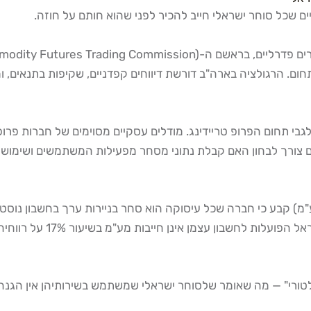
ם שכל סוחר ישראלי חייב להכיר לפני שהוא חותם על חוזה.
My, שהפכה לתקדים מרכזי בתחום. הרגולציה בארה"ב דורשת דיווחים קפדניים, שקיפ
ה עמדה רשמית לגבי תחום הפרופ טריידינג. מודלים עסקיים מסוימים של ח
יים צורך לבחון האם קבלת נתוני מסחר מפעילות המשתמשים ושימוש ב
משנת 2021 (עניין י.ג.מ. השקעות בע"מ) קבע כי חברה שכל עיסוקה הוא סחר בניירות
לצורך חוק מע"מ. פירוש הדב
גולטורי" — מה שאומר שלסוחר ישראלי שמשתמש בשירותיהן אין הגנ