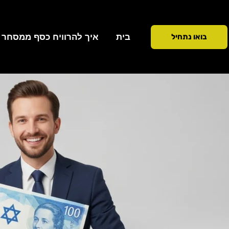
ילוג
תוכן
בית
איך להרוויח כסף ממסחר ב 90 ימ
בואו נתחיל
כתיבת תגובה
/
נוסטרו
/ מאת
Addiction To Success