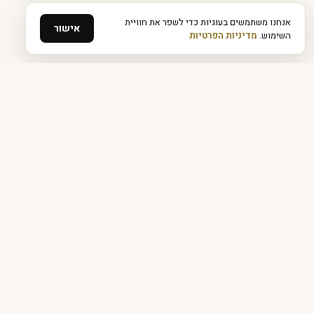
אנחנו משתמשים בעוגיות כדי לשפר את חוויית
אישור
השימוש.
מדיניות הפרטיות
funded
next
The
5%
ers
Top
step
APEX
בוגרינו עובדים עם
α Alpha Capital
FTMO
ייעוץ ראשוני חינם
השאר פרטים
ונחזור אליך
נבדוק יחד אם התוכנית מתאימה לך, ללא עלות, ללא התחייבות.