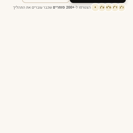
הצטרפו ל-
+200 סוחרים
שכבר עוברים את התהליך
נ"ב
ד"כ
מ"ת
ע"ב
+