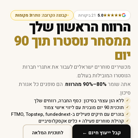
★★★★★
5.0
· 21 ביקורות
קבוצה הקרובה: נותרו
3 מקומות
הרווח הראשון שלך
ממסחר נוסטרו תוך 90
יום
מכשירים סוחרים ישראלים לעבור את אתגרי חברות
הנוסטרו המובילות בעולם.
אתה שומר
80%–90% מהרווח
. הם סופגים כל אגורת
סיכון.
ללא הון עצמי בסיכון: כסף החברה, רווחים שלך
✓
תוכנית 90 יום מובנית עם ליווי אישי צמוד
✓
בוגרים עם תיקים פעילים ב-FTMO, Topstep, fundednext
✓
קהילת סוחרים פעילה + כלים אקסקלוסיביים
✓
קבל ייעוץ חינם ←
לתוכנית המלאה