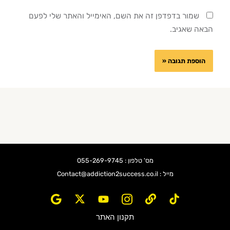
שמור בדפדפן זה את השם, האימייל והאתר שלי לפעם
הבאה שאגיב.
מס' טלפון : 055-269-9745
מייל : Contact@addiction2success.co.il
תקנון האתר