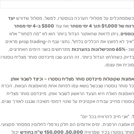
כשמסתכלים על מסלולי הערכה בנוסטרו, למשל, מסלול שדורש
יעד
רווח של $1,000 תוך 4 ימי מסחר
ואז עוד
$500 ב-4 ימי מסחר
נוספים
, ניתן לראות שהאתגר הגדול ביותר הוא לא "מה לסחור" אלא
"איך לא לפוצץ את הכללים בלחץ". נתוני ענף ה-prop trading מראים
שכ-
65% מהכישלונות בהערכות
מתרחשים בשני הימים האחרונים,
בדיוק כשהלחץ הגדול ביותר. זה הרגע שבו מיינדסט סוחר מצליח נוסטרו
מוכיח את עצמו.
אמונות שקוטלות מיינדסט סוחר מצליח נוסטרו – וכיצד לשבור אותן
כל סוחר נוסטרו שנכשל נושא עמו לפחות אחת מהאמונות הבאות. הכרת
האמונות האלה היא הצעד הראשון לשבור אותן. מיינדסט סוחר מצליח
נוסטרו מחייב עבודה אקטיבית על שינוי דפוסי חשיבה שנבנו לאורך שנים.
1. "אני חייב להרוויח בכל יום"
זו אמונה הרסנית. ימים אדומים הם חלק נורמלי לחלוטין ממסחר מקצועי.
סוחר נוסטרו בכיר שמרוויח
50,000, 150,000 ש"ח בחודש
יכול