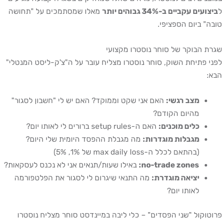
ל
ביצועים עקביים ב-34% גבוהים יותר
מאלו שמסתמכים על "תחושה
טובה" ביום הספציפי.
שגרת הבוקר של סוחר נוסטרו מקצועי
לפני פתיחת השוק, סוחר נוסטרו מצליח עובר על ה"צ'ק-ליסט המנטלי"
הבא:
מצב רגשי:
האם אני שקט וממוקד? האם יש לי "חשבון לסגור"
מהיום הקודם?
כלים מוכנים:
האם ה-setup rules ברורים לי לאותו יום?
מגבלות מוגדרות:
מה מגבלת ההפסד היומית שלי היום?
(בהתאם לכלל ה-max daily loss של 1%, 5%)
no-trade zones:
באילו שעות/תנאים אני לא נכנס לעסקאות?
יציאה מוגדרת:
מה התנאי שיגרום לי לסגור את הפלטפורמה
לאותו יום?
פרוטוקול "שני הפסדים" – כלי ליבה במיינדסט סוחר מצליח נוסטרו