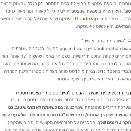
נוסטרו. הוספת עסקאות מחוץ לתוכנית המסחר, רק בגלל שהשוק "נראה
טוב", היא הפרת משמעת שמצטברת לנזק גדול לאורך זמן. מאור גנימה
Roadmap
מדגיש בתכנית ה-
שעסקה שלא עונה על קריטריוני הסטאפ
המלאים, היא פשוט לא עסקה.
4. "השוק ממוקד בי אישית"
Confirmation bias ו-ego in trading הם שני מנגנונים שגורמים
לסוחרים לקחת החלטות רגשיות. כשסוחר מאמין שהשוק "צד אותו", הוא
מפסיק לנתח נכון ומתחיל לנסות "לנצח" את השוק, מה שמסתיים כמעט
תמיד בהפסד גדול. בניית מיינדסט סוחר מצליח נוסטרו דורשת הפרדה
מלאה בין האגו האישי לבין ביצועי המסחר.
בניית דיסציפלינה יומית – הבסיס למיינדסט סוחר מצליח נוסטרו
דיסציפלינה בנוסטרו אינה מצב מנטלי שנפתח לפני כניסה לשוק, זו
מערכת הרגלים מתוכנתת שמתבצעת
גם כשאתה לא מרגיש טוב, גם
כשהשוק פגע בך אתמול, וגם כשיש "הזדמנות מטורפת" שלא עונה על
הקריטריונים שלך.
מחקרים על ספורטאים מקצועיים, תחום שמקביל
במובנים רבים לנוסטרו, מראים שאלו שמחזיקים בשגרה קבועה מגיעים