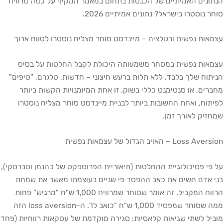
הנתונים האמיתיים של הכנסות בתחום במאמר המקיף על כמה מרוויח
סוחר נוסטרו בישראל? נתונים אמיתיים 2026.
עצמאות נפשית ורגולציה – מיינדסט סוחר מצליח נוסטרו לטווח ארוך
עצמאות נפשית במסחר משמעותה היכולת לקבל החלטות על בסיס
הניתוח שלך בלבד, ללא תלות ברעש חיצוני – חדשות, טלגרם, "טיפים"
מחברים, או סנטימנט כללי בשוק. זו אחת המיומנויות הקשות ביותר
לפיתוח, ואחת החשובות ביותר לבניית מיינדסט סוחר מצליח נוסטרו
שמחזיק לאורך זמן.
Loss Aversion – האויב הגדול של עצמאות נפשית
על פי פסיכולוגיית ההחלטות (תיאוריית הפרוספקט של כהנמן וטברסקי),
בני אדם חשים את כאב ההפסד פי שניים בעוצמתו מאשר את שמחת
הרווח המקביל. זה אומר שסוחר שמרוויח 1,000 ש"ח "מרגיש" פחות
ממה שסוחר שמפסיד 1,000 ש"ח "כואב לו". ה-loss aversion הזה
מוביל לשתי שגיאות קלאסיות: סגירה מוקדמת של עסקאות רווחיות (פחד