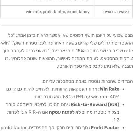
ביצועים שבועיים
win rate, profit factor, expectancy
מבט שבועי על היומן חושף דפוסים שאי אפשר לראות בזמן אמת: "כל
ההפסדים הגדולים שלי קורים בשעה האחרונה לפני סגירת השוק", "win
rate שלי בימי שני נמוך ב-15% מימי אחרים", "כשאני נכנס לעסקה תוך
2 דקות מהסטאפ, לעומת המתנה לאישור, התוצאות שונות לחלוטין". זו
תובנה שלא ניתן לקבל מאף ספר תיאורטי.
המדדים שחברות נוסטרו באמת מסתכלות עליהם:
Win Rate:
אחוז העסקאות הרווחיות. לא חייב להיות גבוה, גם
40% win rate עם R:R של 1:3 הוא מודל רווחי.
Risk-to-Reward (R:R):
יחס הסיכון לסיכוי. מיינדסט סוחר
מצליח נוסטרו מחייב
לא לפתוח עסקה
אם ה-R:R אינו לפחות
1:2.
Profit Factor:
סך הרווחים חלקי סך ההפסדים. profit factor