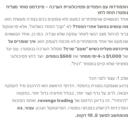
התמודדות עם הפסדים ופסיכולוגיית הערכה – מיינדסט סוחר מצליח
נוסטרו תחת לחץ
אחד הנושאים שהמתחרים כמעט ולא עוסקים בהם בצורה מעשית הוא:
מה עושים בפועל אחרי הפסד?
לא "קבל הפסד בשלווה", אלא פרוטוקול
ברור לניהול מצב רגשי לאחר עסקה שלא עבדה. כמו כן, אחד הנושאים
שכמעט אף אחד מהמתחרים לא מכסה לעומק הוא:
איך שומרים על
מיינדסט מצליח כשיש "שעון" שרץ?
מסלול הערכה בנוסטרו, עם יעד
של
$1,000 ב-4 ימי מסחר
ואז
$500 נוספים
, יוצר לחץ פסיכולוגי
ספציפי שלא קיים במסחר "רגיל".
שלב 1: עצור לפני הכל
ברגע שעסקה נסגרת בהפסד, הדחף הראשון הוא להיכנס מיד לעסקה
הבאה, לרוב על גרף קצר יותר, בגודל פוזיציה גדול יותר, בתקווה
"להחזיר". זה בדיוק הדפוס של
revenge trading
, ואחת הסיבות
המרכזיות לכישלון במבחני נוסטרו. הפרוטוקול הנכון:
עצור. צא
מהמחשב למשך 5, 10 דקות.