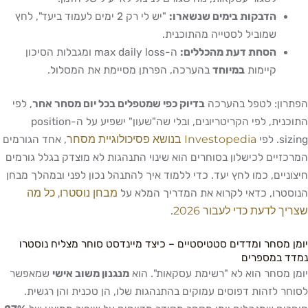
הדבקות בימים שנשארו:
"יש לי רק 2 ימים לעמוד ביעד", לחץ
שמוביל לסטייה מהתוכנית.
הסחת דעת מהכללים:
ה-max daily loss ומגבלות הסיכון
קיימות
במיוחד
בהערכה, הפרתן מסיימת את המסלול.
הפתרון: לטפל בהערכה
בדיוק כפי שמטפלים בכל יום מסחר אחר
, לפי
התוכנית, לפי הקריטריונים, ובלי שה"שעון" ישפיע על ה-position
Investopedia בנושא פסיכולוגיית מסחר
sizing. לפי
, אחד הגורמים
המרכזיים לכישלון בסוחרים הוא שינוי התנהגות לא מוצדק בגלל גורמים
חיצוניים, כמו לחץ יעד. כדי ללמוד איך להתנהל נכון לפני ובמהלך מבחן
מבחן נוסטרו, כל מה
הנוסטרו, כדאי לקרוא את המדריך המלא על
שצריך לדעת כדי לעבור 2026
.
יומן מסחר ומדדים סטטיסטיים – כיצד מיינדסט סוחר מצליח נוסטרו
נמדד במספרים
יומן מסחר הוא לא "רשימת עסקאות". הוא
מנגנון משוב אישי
שמאפשר
לסוחר לזהות דפוסים עמוקים בהתנהגות שלו, הן טכנית והן רגשית.