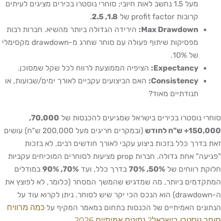
מעל 1.5 נחשב לאות חיובי; סוחרי נוסטרו בכירים מציגים לעיתים
קרובות profit factor של
1.8, 2.5
.
Max Drawdown:
הירידה הגדולה ביותר מהשיא. חברות רבות
מפסיקות שיתוף פעולה עם סוחר שחרג מ-drawdown מקסימלי
של 10%.
Expectancy:
הציפיה הממוצעת לרווח לכל שקל שמסוכן.
Consistency:
האם הביצועים עקביים לאורך ימים/שבועות, או
תנודתיים מאוד?
סוחרי נוסטרו בכירים בישראל שמגיעים להכנסות של
70,000,
150,000+ ש"ח לחודש
(ובמקרים חריגים מעל 200,000 ש"ח) עושים
זאת בדרך כלל בזכות ביצוע עקבי לאורך חודשים רבים, לא בזכות
"פגיעה" אחת גדולה. חברות prop מציעות לסוחרים המוכיחים עקביות
חלוקת רווחים של
50%, 70%
בדרך כלל, ועד
70%, 90%
במודלים
המתקדמים ביותר, מה שמדגיש שהמשך המסחר (כלומר, לא לפוצץ את
ה-drawdown) הוא הנכס הכי יקר שיש לסוחר. ניתן לקרוא עוד על
כמה מרוויח
הנתונים האמיתיים של הכנסות בתחום במאמר המקיף על
סוחר נוסטרו בישראל? נתונים אמיתיים 2026
.