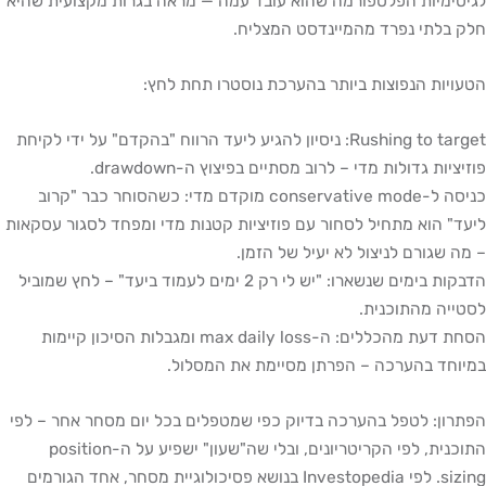
לגיטימיות הפלטפורמה שהוא עובד עמה — מראה בגרות מקצועית שהיא
חלק בלתי נפרד מהמיינדסט המצליח.
הטעויות הנפוצות ביותר בהערכת נוסטרו תחת לחץ:
Rushing to target: ניסיון להגיע ליעד הרווח "בהקדם" על ידי לקיחת
פוזיציות גדולות מדי – לרוב מסתיים בפיצוץ ה-drawdown.
כניסה ל-conservative mode מוקדם מדי: כשהסוחר כבר "קרוב
ליעד" הוא מתחיל לסחור עם פוזיציות קטנות מדי ומפחד לסגור עסקאות
– מה שגורם לניצול לא יעיל של הזמן.
הדבקות בימים שנשארו: "יש לי רק 2 ימים לעמוד ביעד" – לחץ שמוביל
לסטייה מהתוכנית.
הסחת דעת מהכללים: ה-max daily loss ומגבלות הסיכון קיימות
במיוחד בהערכה – הפרתן מסיימת את המסלול.
הפתרון: לטפל בהערכה בדיוק כפי שמטפלים בכל יום מסחר אחר – לפי
התוכנית, לפי הקריטריונים, ובלי שה"שעון" ישפיע על ה-position
sizing. לפי Investopedia בנושא פסיכולוגיית מסחר, אחד הגורמים