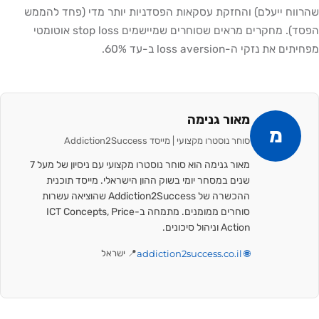
שהרווח ייעלם) והחזקת עסקאות הפסדניות יותר מדי (פחד להממש
הפסד). מחקרים מראים שסוחרים שמיישמים stop loss אוטומטי
מפחיתים את נזקי ה-loss aversion ב-עד 60%.
מאור גנימה
מ
סוחר נוסטרו מקצועי | מייסד Addiction2Success
מאור גנימה הוא סוחר נוסטרו מקצועי עם ניסיון של מעל 7
שנים במסחר יומי בשוק ההון הישראלי. מייסד תוכנית
ההכשרה של Addiction2Success שהוציאה עשרות
סוחרים ממומנים. מתמחה ב-ICT Concepts, Price
Action וניהול סיכונים.
🌐 addiction2success.co.il
📍 ישראל