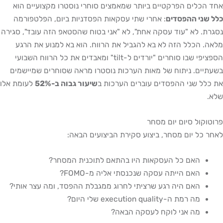
אחד הכלים הפרקטיים ביותר שמאמצים סוחרי נוסטרו מקצועיים הוא
כלל שני ההפסדים
: אחרי שתי עסקאות הפסדניות ביום, הפלטפורמה
נסגרת. לא "עוד עסקה אחת", לא "אני בטוח שהסטאפ הזה עובד", סגירה
מלאה. הכלל הזה לא בא להגביל את הרווח. הוא בא למנוע את הרגע
הספציפי שבו סוחרים "יורדים ל-tilt" ומאבדים את כל הרווח השבועי
בשעתיים. ניתוח של מאות הערכות נוסטרו מראה שסוחרים שמיישמים
את כלל שני ההפסדים עוברים הערכות ב
שיעור גבוה ב-52%
לעומת אלו
שלא.
פרוטוקול סיום יום מסחר
לאחר כל יום מסחר, ביצוע סקירת הביצועים הבאה:
האם כל העסקאות היו בהתאם לתוכנית המסחר?
האם הייתה עסקה שנכנסתי אליה מ-FOMO?
האם היה רגע שרציתי לחרוג ממגבלת ההפסד, ומה עצר אותי?
מה רמת ה-execution quality שלי היום?
מה אני לוקח לעסקה הבאה?