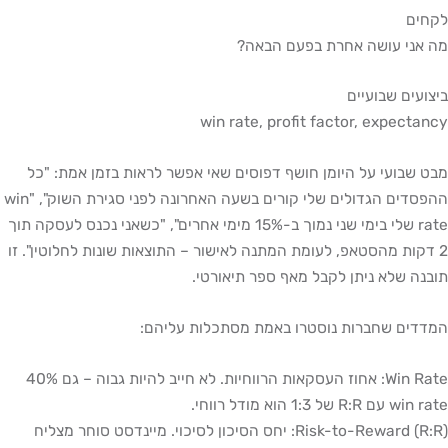
לקחים
מה אני עושה אחרת בפעם הבאה?
ביצועים שבועיים
win rate, profit factor, expectancy
מבט שבועי על היומן חושף דפוסים שאי אפשר לראות בזמן אמת: "כל
ההפסדים הגדולים שלי קורים בשעה האחרונה לפני סגירת השוק", "win
rate שלי בימי שני נמוך ב-15% מימי אחרים", "כשאני נכנס לעסקה תוך
2 דקות מהסטאפ, לעומת המתנה לאישור – התוצאות שונות לחלוטין". זו
תובנה שלא ניתן לקבל מאף ספר תיאורטי.
המדדים שחברות נוסטרו באמת מסתכלות עליהם:
Win Rate: אחוז העסקאות הרווחיות. לא חייב להיות גבוה – גם 40%
win rate עם R:R של 1:3 הוא מודל רווחי.
Risk-to-Reward (R:R): יחס הסיכון לסיכוי. מיינדסט סוחר מצליח