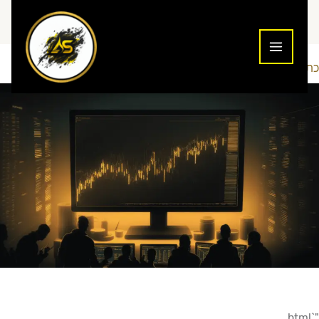
ילוג
תוכן
כתיבת תגובה
פסיכולוגיה
Addiction To Success
/
/ מאת
"`html