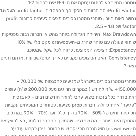
נוסטרו מחייב לא לפתוח עסקה אם ה-R:R אינו לפחות 1:2.
Profit Factor: סך הרווחים חלקי סך ההפסדים. profit factor מעל 1.5
נחשב לאות חיובי; סוחרי נוסטרו בכירים מציגים לעיתים קרובות profit
factor של 1.8 – 2.5.
Max Drawdown: הירידה הגדולה ביותר מהשיא. חברות רבות מפסיקות
שיתוף פעולה עם סוחר שחרג מ-drawdown מקסימלי של 10%.
Expectancy: הציפיה הממוצעת לרווח לכל שקל שמסוכן.
Consistency: האם הביצועים עקביים לאורך ימים/שבועות, או תנודתיים
מאוד?
סוחרי נוסטרו בכירים בישראל שמגיעים להכנסות של 70,000 –
150,000+ ש"ח לחודש (ובמקרים חריגים מעל 200,000 ש"ח) עושים
זאת בדרך כלל בזכות ביצוע עקבי לאורך חודשים רבים – לא בזכות
"פגיעה" אחת גדולה. חברות prop מציעות לסוחרים המוכיחים עקביות
חלוקת רווחים של 50% – 70% בדרך כלל, ועד 70% – 90% במודלים
המתקדמים ביותר – מה שמדגיש שהמשך המסחר (כלומר, לא לפוצץ את
ה-drawdown) הוא הנכס הכי יקר שיש לסוחר. ניתן לקרוא עוד על