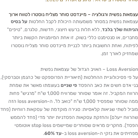
עצמאות נפשית ורגולציה – מיינדסט סוחר מצליח נוסטרו לטווח ארוך
עצמאות נפשית במסחר משמעותה היכולת לקבל החלטות
על בסיס
הניתוח שלך בלבד
, ללא תלות ברעש חיצוני, חדשות, טלגרם, "טיפים"
מחברים, או סנטימנט כללי בשוק. זו אחת המיומנויות הקשות ביותר
לפיתוח, ואחת החשובות ביותר לבניית מיינדסט סוחר מצליח נוסטרו
שמחזיק לאורך זמן.
Loss Aversion – האויב הגדול של עצמאות נפשית
על פי פסיכולוגיית ההחלטות (תיאוריית הפרוספקט של כהנמן וטברסקי),
בני אדם חשים את כאב ההפסד
פי שניים
בעוצמתו מאשר את שמחת
הרווח המקביל. זה אומר שסוחר שמרוויח 1,000 ש"ח "מרגיש" פחות
ממה שסוחר שמפסיד 1,000 ש"ח "כואב לו". ה-loss aversion הזה
מוביל לשתי שגיאות קלאסיות: סגירה מוקדמת של עסקאות רווחיות (פחד
שהרווח ייעלם) והחזקת עסקאות הפסדניות יותר מדי (פחד להממש
הפסד). מחקרים מראים שסוחרים שמיישמים stop loss אוטומטי
מפחיתים את נזקי ה-loss aversion ב-
עד 60%
.