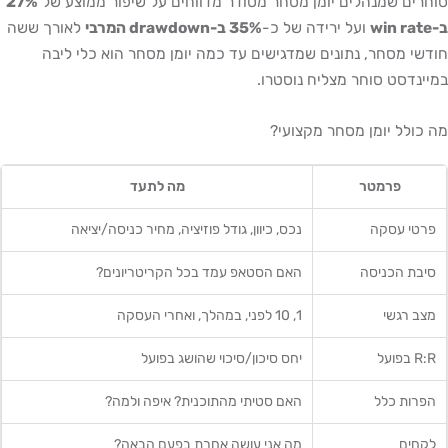
סוחרים שמנהלים יומן מסחר מסודר מדווחים על שיפור ממוצע של
27%
ב-win rate
ועל ירידה של כ-
35% ב-drawdown המרבי
לאורך ששה
חודשי מסחר, נתונים שמדגישים עד כמה יומן מסחר הוא כלי ליבה
במיינדסט סוחר מצליח נוסטרו.
מה כולל יומן מסחר מקצועי?
פרמטר
מה לתעד
פרטי עסקה
נכס, כיוון, גודל פוזיציה, מחיר כניסה/יציאה
סיבת הכניסה
האם הסטאפ עמד בכל הקריטריונים?
מצב רגשי
1, 10 לפני, במהלך, ואחרי העסקה
R:R בפועל
יחס סיכון/סיכוי שהושג בפועל
הפרות כלל
האם סטיתי מהתוכנית? איפה ולמה?
לקחים
מה אני עושה אחרת בפעם הבאה?