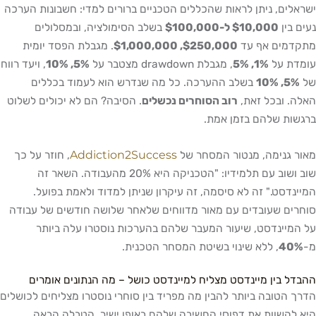
ישראלים, ניתן לראות שהכללים הטכניים ברורים למדי: חשבונות הערכה
נעים בין
$10,000 ל-$100,000
בשלב הסימולציה, ובמסלולים
מתקדמים אף עד
$250,000, $1,000,000
. מגבלת הפסד יומית
עומדת על
1%, 5%
, מגבלת drawdown מצטבר על
5%, 10%
, ויעד רווח
של
5%, 10%
בשלב ההערכה. כל מה שנדרש הוא לעמוד בכללים
האלה. ובכל זאת,
רוב הסוחרים נכשלים
. הסיבה? הם לא יכולים לשלוט
ברגשות שלהם בזמן אמת.
Addiction2Success
מאור גנימה, מנטור המסחר של
, חוזר על כך
שוב ושוב עם תלמידיו: "הטכניקה היא 20% מהעבודה. השאר זה
המיינדסט." זה לא סיסמה, זה עיקרון שניתן למדוד ולאמת בפועל.
סוחרים שעובדים עם מאור מדווחים שלאחר שלושה חודשים של עבודה
על המיינדסט, שיעור המעבר שלהם בהערכות נוסטרו עלה ביותר
מ-
40%
, ללא שינוי בשיטת המסחר הטכנית.
ההבדל בין מיינדסט מצליח למיינדסט כושל – מה הנתונים אומרים
הדרך הטובה ביותר להבין מה מפריד בין סוחרי נוסטרו מצליחים לכושלים
היא להשוות את דפוסי החשיבה שלהם באופן ישיר. הטבלה הבאה