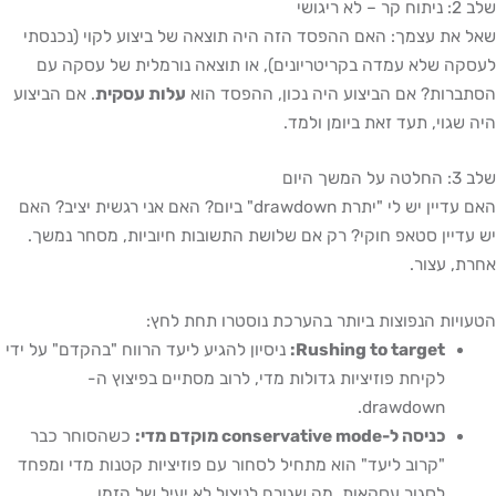
שלב 2: ניתוח קר – לא ריגושי
שאל את עצמך: האם ההפסד הזה היה תוצאה של ביצוע לקוי (נכנסתי
לעסקה שלא עמדה בקריטריונים), או תוצאה נורמלית של עסקה עם
הסתברות? אם הביצוע היה נכון, ההפסד הוא
עלות עסקית
. אם הביצוע
היה שגוי, תעד זאת ביומן ולמד.
שלב 3: החלטה על המשך היום
האם עדיין יש לי "יתרת drawdown" ביום? האם אני רגשית יציב? האם
יש עדיין סטאפ חוקי? רק אם שלושת התשובות חיוביות, מסחר נמשך.
אחרת, עצור.
הטעויות הנפוצות ביותר בהערכת נוסטרו תחת לחץ:
Rushing to target:
ניסיון להגיע ליעד הרווח "בהקדם" על ידי
לקיחת פוזיציות גדולות מדי, לרוב מסתיים בפיצוץ ה-
drawdown.
כניסה ל-conservative mode מוקדם מדי:
כשהסוחר כבר
"קרוב ליעד" הוא מתחיל לסחור עם פוזיציות קטנות מדי ומפחד
לסגור עסקאות, מה שגורם לניצול לא יעיל של הזמן.