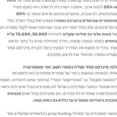
סוחרים חדשים בענפי day trading ו-prop trading עומד על
פחות
מ-20%
לטווח ארוך, והסיבה המרכזית לכישלון היא כמעט תמיד
פסיכולוגית, לא טכנית. מחקרים בתחום מראים שיותר מ-
80%
מהסוחרים שנכשלים בהערכת נוסטרו
עושים זאת בגלל הפרת כללי
ניהול סיכונים, ולא בגלל חוסר ידע טכני. אם אתה שואף לקבל מסגרת הון
של
מאות אלפי עד מיליוני שקלים
ולהרוויח
30,000, 70,000 ש"ח
בחודש
כסוחר נוסטרו מנוסה, הדרך מתחילה קודם כל בתוך הראש
שלך. בדף זה תמצא את המדריך המקיף ביותר לבניית מיינדסט סוחר
מצליח נוסטרו, מהיסוד ועד לביצוע מתקדם.
למה מיינדסט סוחר מצליח נוסטרו חשוב יותר מאסטרטגיה
אחת הטעויות הנפוצות ביותר של סוחרים מתחילים היא לחפש את
"הסטאפ המנצח" או "האינדיקטור הסודי" שיהפוך אותם לרווחיים. האמת
היא שסוחרי נוסטרו מצליחים בישראל לא מצטיינים בגלל שיש להם גישה
לאינפורמציה שאחרים לא מכירים, הם מצטיינים בגלל שהם
מבצעים
תוכנית ביסודיות ושומרים על כללים גם כשזה קשה
.
כאשר מסתכלים על מסלולי prop trading בינלאומיים שפועלים מול