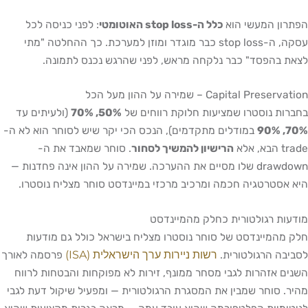
הפתרון המעשי הוא
כלל ה-stop loss האוטומטי
: לפני כניסה לכל
עסקה, ה-stop loss כבר מוגדר ומוזן למערכת. כך ההחלטה "מתי
לצאת בהפסד" כבר נלקחה מראש, לפני שהרגש נכנס לתמונה.
Capital Preservation – שמירה על ההון מעל הכל
בחברות נוסטרו שמציעות חלוקת רווחים של
50%, 70%
(ולעיתים עד
70%, 90%
במודלים מתקדמים), הנכס הכי יקר שיש לסוחר הוא לא ה-
trade הבא, אלא
הרישיון להמשיך לסחור
. סוחר שמאבד את ה-
drawdown שלו מסיים את ההערכה. שמירה על ההון אינה פחדנות —
היא אסטרטגיה חכמה ומרכיב מרכזי במיינדסט סוחר מצליח נוסטרו.
מודעות רגולטורית כחלק מהמיינדסט
חלק מהמיינדסט של סוחר נוסטרו מצליח בישראל כולל גם מודעות
רשות ניירות ערך הישראלית (ISA)
לסביבה הרגולטורית.
פרסמה לאורך
השנים אזהרות לגבי מסחר ממונף, זירות לא מפוקחות והבטחות לרווח
מהיר. סוחר שמבין את המסגרת הרגולטורית — ומפעיל שיקול דעת לגבי