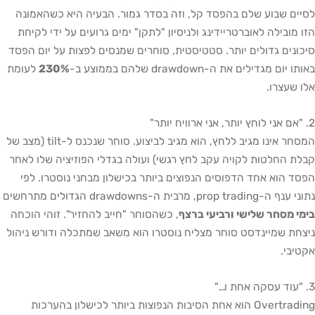
לסיים שבוע שלם בהפסד קל, וזה בסדר גמור. הבעיה היא כשהאמונה
הזו מובילה לאוברטריידינג ולניסיון "לתקן" ימים גרועים על ידי לקיחת
סיכונים גדולים יותר. סטטיסטית, סוחרים שמנסים לפצות על יום הפסד
באותו יום מגדילים את ה-drawdown שלהם בממוצע ב-
230%
לעומת
אלו שעצרו.
2. "אם אני לוחץ יותר, אני ארוויח יותר"
המסחר אינו מגיב ללחץ, הוא מגיב לביצוע. סוחר שנכנס ל-tilt (מצב של
קבלת החלטות לקויה עקב לחץ רגשי) ועולה בגדלי הפוזיציה שלו לאחר
הפסד הוא אחד הדפוסים הנפוצים ביותר בכישלון מבחני נוסטרו. לפי
נתוני ענף ה-prop trading, מרבית ה-drawdowns הגדולים מתרחשים
בימי מסחר שלישי ורביעי ברצף
, כשהסוחר "חייב להחזיר". זוהי הוכחה
ניצחת שמיינדסט סוחר מצליח נוסטרו הוא משאב שמתכלה ודורש ניהול
אקטיבי.
3. "עוד עסקה אחת ו…"
Overtrading הוא אחת הסיבות הנפוצות ביותר לכישלון בהערכות