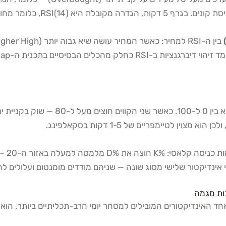
MACD (Moving Average Convergence Diver) הוא אחד האינדיקטורים המובילים למסחר יומי ה