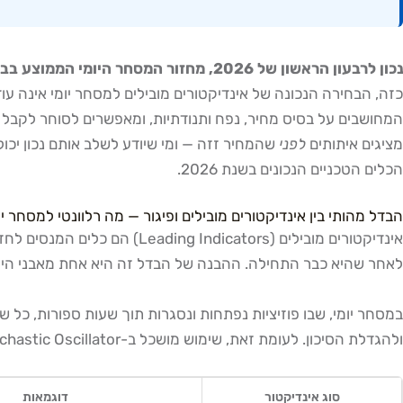
נכון לרבעון הראשון של 2026, מחזור המסחר היומי הממוצע בבורסה בתל אביב עמד על כ-5.09 מיליארד שקל — גידול של כ-100% בהשוואה לתקופה המקבילה אשתקד.
כזה, הבחירה הנכונה של אינדיקטורים מובילים למסחר יומי אינה עו
מציגים איתותים
לפני
שהמחיר זזה — ומי שיודע לשלב אותם נכון יכול
הכלים הטכניים הנכונים בשנת 2026.
הבדל מהותי בין אינדיקטורים מובילים ופיגור — מה רלוונטי למסחר יו
אינדיקטורים מובילים (Leading Indicators) הם כלים המנסים לחזות תנועות מחיר עתידיות ולתת אות
לאחר שהיא כבר התחילה. ההבנה של הבדל זה היא אחת מאבני היסוד
ולהגדלת הסיכון. לעומת זאת, שימוש מושכל ב-RSI, Stochastic Oscillator או VWAP יכול לתת לסוחר חלון זמן קצר שבו מחיר עדיין לא "עשה את המהלך", ולכן פוטנציאל הרווח גבוה יחסית לסיכון.
סוג אינדיקטור
דוגמאות