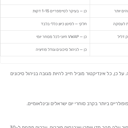
הים יותר
כן — בעיקר לטיימפריים 1-15 דקות
ת לעסקה
חלקי — לסינון כיוון כללי בלבד
ק דליל
כן — VWAP חיוני לכל מסחר יומי
כן — לניהול סיכונים וגודל פוזיציה
 כן, כל אינדיקטור מוביל חייב להיות מגובה בניהול סיכונים
ה-RSI (Relative Strength Index) הוא מתנד שנע בין 0 ל-100. ערכים מעל 70 מעידים על קניית יתר (Overbought) — כלומר, המחיר עלה מהר מדי וייתכן שנכנסים מוכרים. ערכים מתחת ל-30