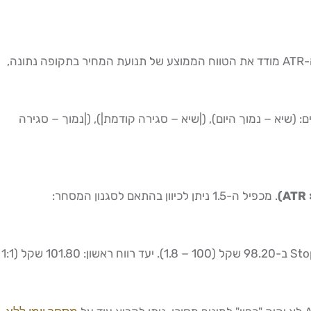
ה-ATR (Average True Range) הוא אינדיקטור מוביל למסחר יומי שלעיתים קרובות מוזנח על ידי סוחרים מתחילים — טעות קריטית. ה-ATR מודד את הטווח הממוצע של תנועת המחיר בתקופה נתונה,
רונים, כאשר True Range הוא המקסימום מבין שלושה ערכים: (שיא − נמוך היום), (|שיא − סגירה קודמת|), (|נמוך − סגירה
. מכפיל ה-1.5 ניתן לכיוון בהתאם לסגנון המסחר:
דוגמה מעשית: מניה ישראלית נסחרת ב-100 שקל, ה-ATR(14) בגרף 15 דקות עומד על 1.20 שקל. כניסה לונג ב-100 שקל — Stop Loss ב-98.20 שקל (100 − 1.8). יעד רווח ראשון: 101.80 שקל (1:1