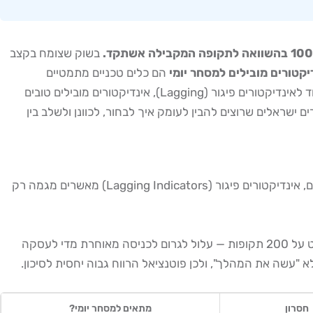
בשוק שצומח בקצב
יקטורים מובילים למסחר יומי
הם כלים טכניים מתמטיים
המחושבים על בסיס מחיר, נפח ותנודתיות, ומאפשרים לסוחר לקבל החלטות כניסה ויציאה מהירות ומבוססות על הגרף בזמן אמת. בניגוד לאינדיקטורים פיגור (Lagging), אינדיקטורים מובילים טובים
 ישראלים שרוצים להבין לעומק איך לבחור, לכוונן ולשלב בין
שהמגמה מאושרת. לעומתם, אינדיקטורים פיגור (Lagging Indicators) מאשרים מגמה רק
במסחר יומי, שבו פוזיציות נפתחות ונסגרות תוך שעות ספורות, כל שניה חשובה. שימוש באינדיקטורים פיגור בלבד — כמו ממוצע נע פשוט על 200 תקופות — עלול לגרום לכניסה מאוחרת מדי לעסקה
חסרון
מתאים למסחר יומי?