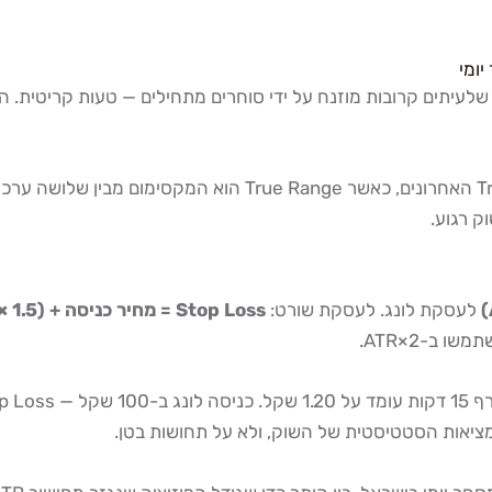
הגדרה טכנית: ATR(14) מחשב את הממוצע של 14 ה-True Ranges האח
לעסקת לונג. לעסקת שורט:
Stop Loss = מחיר כניסה + (1.5 × ATR)