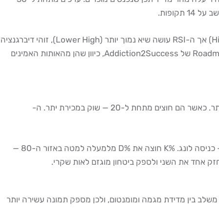
בין ה-RSI למחיר: כאשר המחיר עושה שיא גבוה יותר (Higher High) אך ה-RSI עושה שיא נמוך יותר (Lower High), זוהי דיברגנציה
דובית — אות לכניסת מוכרים. ההפך נכון לאות שורי. מאור גנימה מלמד זיהוי דיברגנציות ב-RSI כחלק מהכלים הבסיסיים בתכנית ה-Roadmap של Addiction2Success, כיוון שהן מהאותות האמינים
ה-Stochastic Oscillator מורכב משני קווים (%K ו-%D) ונע גם הוא בין 0 ל-100. כאשר שני הקווים חוצים מעל ל-80 — שוק בקניית יתר. כאשר הם חוצים מתחת ל-20 — שוק במכירת יתר. ה-
ה-Stochastic עם הגדרות (14, 3, 3) הוא הפרמטר הנפוץ ביותר. אות כניסה קלאסי: %K חוצה את %D מלמטה למעלה באזור ה-20 — כניסה לונג. %K חוצה את %D מלמעלה למטה באזור ה-80 —
רב-תכליתיים ביותר. הוא משלב בין מדידת מגמה ומומנטום, ולכן מספק תמונה עשירה יותר