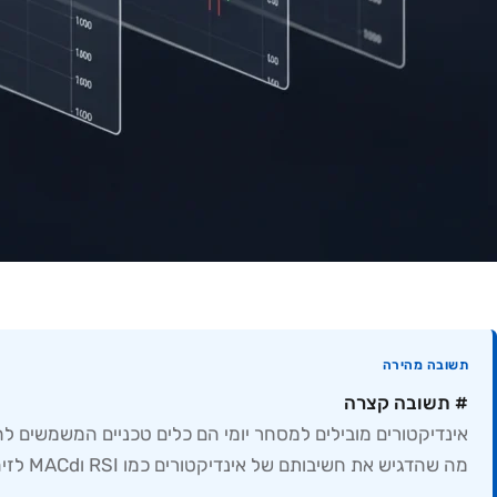
תשובה מהירה
# תשובה קצרה
מה שהדגיש את חשיבותם של אינדיקטורים כמו RSI וMACd לזיהוי נקודות כניסה ויציאה מדויקות בסביבת מסחר תנודתית זו.