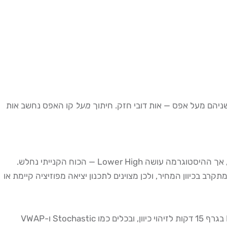
מעל
קו האפס נחשב אות
דיברגנציה בין היסטוגרמת ה-MACD למחיר היא אחת מהאותות האמינים ביותר לסוחר יום. דיברגנציה דובית: מחיר עושה Higher High, אך ההיסטוגרמה עושה Lower High — הכוח הקנייתי נחלש.
רי נחלש. שני הסוגים מעידים על שינוי מתקרב בכיוון המחיר, ולכן מצוינים לתכנון יציאה מפוזיציה קיימת או
חשוב: על גרף 5 דקות, דיברגנציות MACD פחות אמינות ביחס לגרף 15 דקות או שעתי. המלצה מקצועית: השתמשו בדיברגנציות MACD בגרף 15 דקות לזיהוי כיוון, ובכלים כמו Stochastic ו-VWAP