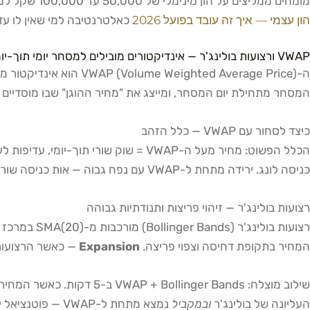
מומחים ממליצים על הון מינימלי של 50,000 עד 100,000 שקל למסחר יומי בישראל, בין היתר כדי שגודל הפוזיציה שנגזר מחישוב ATR לא יהיה "כפוי" למינוף מסוכן. ניתן לקרוא עוד על
הון עצמי — איך זה עובד בפועל 2026
כאלטרנטיבה למי שאין לו עדי
VWAP ורצועות בולינג'ר — אינדיקטורים מובילים למסחר יומי תוך-יומי
המסחר מתחילת יום המסחר, ומייצג את "מחיר ההוגן" שבו מוסדיים (ק
כיצד לסחור עם VWAP — כלל הזהב
כניסה לונג. ירידה מתחת ל-VWAP עם נפח גבוה — אות כניסה שורט. ה-VWAP עצמו משמש כ-Stop Loss: כניסת לונג מעל VWAP, Stop מתחת ל-VWAP (בפרמטר ATR נוסף).
רצועות בולינג'ר — זיהוי פריצות ותנודתיות גבוהה
רצועות בולינג'ר (Bollinger Bands) מורכבות מ-SMA(20) במרכז ושתי סטיות תקן (±2σ) מעל ומתחת. הן מאפשרות לסוחר יומי לזהות שני תרחישים עיקריים:
המחיר בתקופת דחיסה וצפוי פריצה.
Expansion
— כאשר הרצועות 
שילוב מוצלח: VWAP + Bollinger Bands ב-5 דקות. כאשר המחיר נוגע ברצועה התחתונה של בולינג'ר
העליונה של בולינג'ר
ובמקביל
נמצא מתחת ל-VWAP — פוטנציאל ירידה ושורט גבוה.