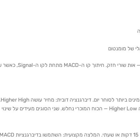
דיברגנציה שורית: מחיר עושה Lower Low, אך ההיסטוגרמה עושה Higher Low — הכוח המוכ