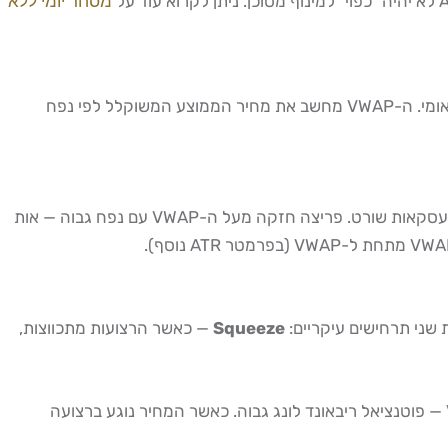
מסחר יומי ללא
ה-VWAP (Volume Weighted Average Price) הוא אינדיקטור מוביל למסחר יומי שחייב להיות על כל גרף של סוחר יום ישראלי ובינלאומי. ה-VWAP מחשב את מחיר הממוצע המשוקלל לפי נפח
הכלל הפשוט: מחיר מעל ה-VWAP = שוק שורי תוך-יומי, עדיפות לעסקאות לונג. מחיר מתחת ל-VWAP = שוק דובי תוך-יומי, עדיפות לעסקאות שורט. פריצה חזקה מעל ה-VWAP עם נפח גבוה — אות
Squeeze
— כאשר הרצועות מתכווצות,
נמצא מעל ה-VWAP — פוטנציאל ריבאונד לונג גבוה. כאשר המחיר נוגע ברצועה