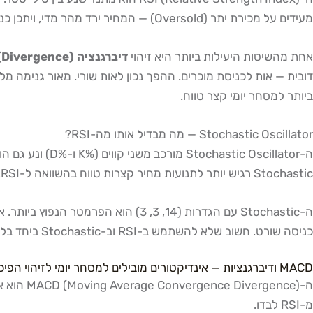
מעידים על מכירת יתר (Oversold) — המחיר ירד מהר מדי, ויתכן כניסת קונים. בגרף 5 דקות, הגדרה מקובלת היא RSI(14), כלומר מחושב על 14 תקופות.
אחת מהשיטות היעילות ביותר היא זיהוי
דיברגנציה (Divergence)
ביותר למסחר יומי קצר טווח.
Stochastic Oscillator — מה מבדיל אותו מה-RSI?
Stochastic רגיש יותר לתנועות מחיר קצרות טווח בהשוואה ל-RSI, ולכן הוא מצוין לטיימפריים של 1-5 דקות בסקאלפינג.
כניסה שורט. חשוב שלא להשתמש ב-RSI וב-Stochastic ביחד בלי אינדיקטור שלישי מסוג שונה — שניהם מודדים מומנטום ועלולים לחזק אחד את השני ולספק ביטחון מוגזם לאות שקרי.
MACD ודיברגנציות — אינדיקטורים מובילים למסחר יומי לזיהוי הפיכות מגמה
ה-gence
מ-RSI לבדו.