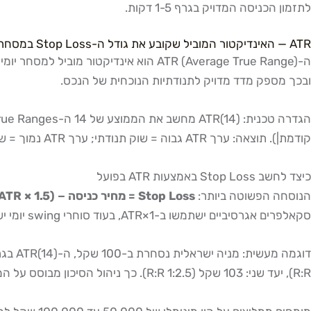
לתזמון הכניסה המדויק בגרף 1-5 דקות.
ATR — האינדיקטור המוביל שקובע את גודל ה-Stop Loss במסחר יומי
ובכך מספק מדד מדויק לתנודתיות הנוכחית של הנכס.
קודמת|). תוצאה: ערך ATR גבוה = שוק תנודתי; ערך ATR נמוך = שוק רגוע.
כיצד לחשב Stop Loss באמצעות ATR בפועל
הנוסחה הפשוטה ביותר:
Stop Loss = מחיר כניסה − (1.5 × ATR)
סקאלפרים אגרסיביים ישתמשו ב-1×ATR, בעוד סוחרי swing יומי ישתמשו ב-2×ATR.
R:R), יעד שני: 103 שקל (1:2.5 R:R). כך ניהול הסיכון מבוסס על המציאות הסטטיסטית של השוק, ולא על תחושות בטן.