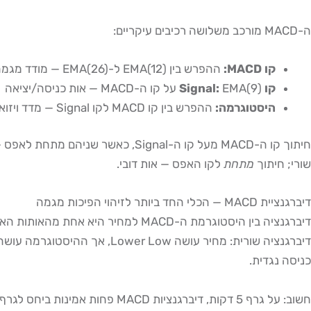
ה-MACD מורכב משלושה רכיבים עיקריים:
קו MACD:
ההפרש בין EMA(12) ל-EMA(26) — מודד מגמה
קו Signal:
EMA(9) על קו ה-MACD — אות כניסה/יציאה
היסטוגרמה:
ההפרש בין קו MACD לקו Signal — מדד ויזואלי של מומנטום
חיתוך קו ה-MACD מעל קו ה-Signal, כאשר שניהם מתחת לאפס — אות שורי חזק. חיתוך קו ה-MACD מתחת לקו ה-Signal, כאשר שניהם מעל אפס — אות דובי חזק. חיתוך
שורי; חיתוך
מתחת
לקו האפס — אות דובי.
דיברגנציית MACD — הכלי החד ביותר לזיהוי הפיכות מגמה
כניסה נגדית.