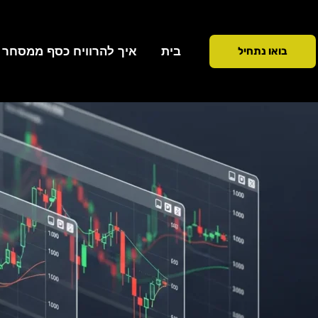
ילוג
תוכן
בית
איך להרוויח כסף ממסחר ב 90 ימ
בואו נתחיל
כתיבת תגובה
/
טכניקות מסחר
/ מאת
Addiction To Success