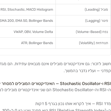
מוביל (Leading)
RSI, Stochastic, MACD Histogram
פיגור (Lagging)
SMA 200, EMA 50, Bollinger Bands
נפח (Volume-Based)
VWAP, OBV, Volume Delta
תנודתיות (Volatility)
ATR, Bollinger Bands
חשוב לזכור: גם אינדיקטורים מובילים אינם מנבאים עתידות. הם מגד
קפדני — ועליו נדבר בהמשך.
RSI ו-Stochastic Oscillator — האינדיקטורים המובילים למסחר יומי בטיימפריים 1-5 דקות
ה-RSI וה-Stochastic Oscillator הם שני אינדיקטורים מובילים למסחר יומי המודדים מומנטום ומזהים מצבי קצה במחיר — ולכן הם הפופולריים ביותר בקרב סוחרי יום ישראלים ובינלאומיים.
מדד RSI — איך לקרוא אותו נכון בגרף 5 דקות