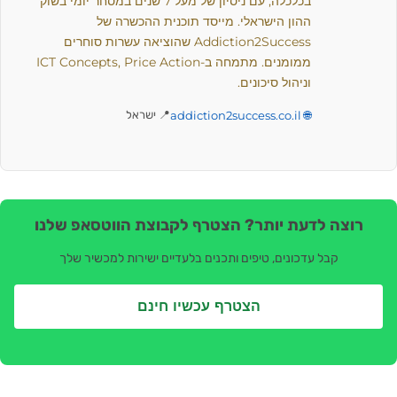
בכלכלה, עם ניסיון של מעל 7 שנים במסחר יומי בשוק
ההון הישראלי. מייסד תוכנית ההכשרה של
Addiction2Success שהוציאה עשרות סוחרים
ממומנים. מתמחה ב-ICT Concepts, Price Action
וניהול סיכונים.
🌐 addiction2success.co.il
📍 ישראל
רוצה לדעת יותר? הצטרף לקבוצת הווטסאפ שלנו
קבל עדכונים, טיפים ותכנים בלעדיים ישירות למכשיר שלך
הצטרף עכשיו חינם