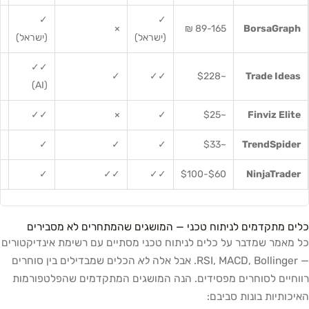
✓
✓
✓
×
89-165 ₪
BorsaGraph
(ישראל)
(ישראל)
מ
✓✓
×
✓
✓✓
~$228
Trade Ideas
(AI)
×
✓✓
×
✓
~$25
Finviz Elite
×
✓
✓
✓
~$33
TrendSpider
×
✓
✓✓
✓✓
$60-$100
NinjaTrader
כלים מתקדמים לניתוח טכני — המושגים שהמתחרים לא מסבירים
כל מאמר שמדבר על כלים לניתוח טכני מסתיים עם רשימת אינדיקטורים
— RSI, MACD, Bollinger. אבל אלה
לא
הכלים שמבדילים בין סוחרים
רווחיים לסוחרים מפסידים. הנה המושגים המתקדמים שהפלטפורמות
האיכותיות בונות סביבם: