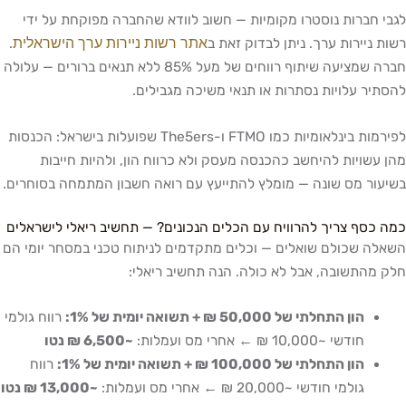
לגבי חברות נוסטרו מקומיות — חשוב לוודא שהחברה מפוקחת על ידי
אתר רשות ניירות ערך הישראלית
רשות ניירות ערך. ניתן לבדוק זאת ב
.
חברה שמציעה שיתוף רווחים של מעל 85% ללא תנאים ברורים — עלולה
להסתיר עלויות נסתרות או תנאי משיכה מגבילים.
לפירמות בינלאומיות כמו FTMO ו-The5ers שפועלות בישראל: הכנסות
מהן עשויות להיחשב כהכנסה מעסק ולא כרווח הון, ולהיות חייבות
בשיעור מס שונה — מומלץ להתייעץ עם רואה חשבון המתמחה בסוחרים.
כמה כסף צריך להרוויח עם הכלים הנכונים? — תחשיב ריאלי לישראלים
השאלה שכולם שואלים — וכלים מתקדמים לניתוח טכני במסחר יומי הם
חלק מהתשובה, אבל לא כולה. הנה תחשיב ריאלי:
הון התחלתי של 50,000 ₪ + תשואה יומית של 1%:
רווח גולמי
חודשי ~10,000 ₪ ← אחרי מס ועמלות:
~6,500 ₪ נטו
הון התחלתי של 100,000 ₪ + תשואה יומית של 1%:
רווח
גולמי חודשי ~20,000 ₪ ← אחרי מס ועמלות:
~13,000 ₪ נטו