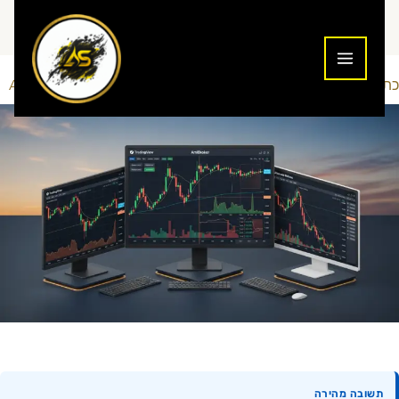
ילוג
תוכן
כתיבת תגובה
כלים ופלטפורמות
Addiction To Success
/
/ מאת
תשובה מהירה