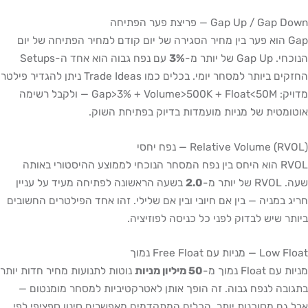
Gap Up / Gap Down — פריצת פער הפתיחה
Gap הוא פער בין מחיר הסגירה של יום קודם למחיר הפתיחה של יום
הנוכחי. Gap Up של יותר מ-
3%
עם נפח גבוה הוא אחד ה-Setups
החזקים ביותר למסחר יומי. בכלים כמו Trade Ideas ניתן להגדיר פילטר
מדויק: Gap>3% + Volume>500K + Float<50M — ולקבל רשימה
אוטומטית של מניות מועמדות בדיוק בפתיחת השוק.
Relative Volume (RVOL) — נפח יחסי
RVOL הוא היחס בין נפח המסחר הנוכחי לממוצע ההיסטורי באותה
שעה. RVOL של יותר מ-
2.0
בשעה הראשונה לפתיחה מעיד על עניין
חריג במניה — בין אם חיובי ובין אם שלילי. זהו אחד הפילטרים החשובים
ביותר שיש לבדוק לפני כל כניסה לפוזיציה.
Low Float — מניות עם Free Float נמוך
מניות עם Float נמוך מ-
50 מיליון מניות
נוטות לתנועות מחיר חדות יותר
בתגובה לנפח גבוה. זה הופך אותן לאטרקטיביות למסחר מומנטום —
אבל גם מסוכנות יותר. הכלים המתקדמים מאפשרים סינון ספציפי לפי