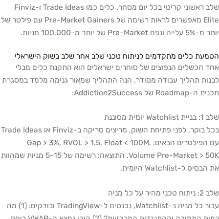
שלב ראשוני קריטי בכל יום מסחר. כלים כמו Trade Ideas ו-Finviz
Elite מאפשרים לראות רשימה של Pre-Market Gainers עם פילטר של
יותר מ-5% עלייה ונפח Pre-Market של יותר מ-100,000 מניות.
הטמעת כלים מתקדמים לניתוח טכני שלב אחר שלב בשוק הישראלי
אחד הכשלים הנפוצים של סוחרים ישראלים הוא התקנת כלים מבלי
לבנות תהליך עבודה מסודר. הנה התהליך שמאור גנימה מלמד במסגרת
תכנית ה-Roadmap של Addiction2Success:
שלב 1: בניית Watchlist יומית מסוננת
בכל בוקר, לפני פתיחת השוק, מריצים סריקה ב-Finviz או Trade Ideas
עם הפילטרים הבאים: Gap > 3%, RVOL > 1.5, Float < 100M,
Volume Pre-Market > 50K. התוצאה: רשימה של 5-15 מניות שמהוות
את הבסיס ל-Watchlist היומית.
שלב 2: ניתוח טכני מהיר על כל מניה
עבור כל מניה ב-Watchlist, נכנסים ל-TradingView ובודקים: (1) מה
רמות התמיכה וההתנגדות המרכזיות? (2) היכן נמצא ה-VWAP ביחס