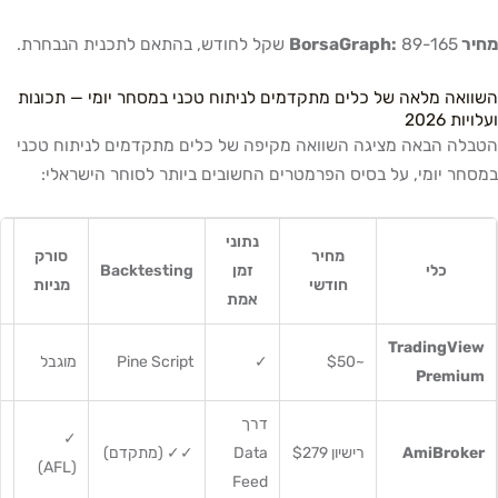
מחיר BorsaGraph:
89-165 שקל לחודש, בהתאם לתכנית הנבחרת.
השוואה מלאה של כלים מתקדמים לניתוח טכני במסחר יומי — תכונות
ועלויות 2026
הטבלה הבאה מציגה השוואה מקיפה של כלים מתקדמים לניתוח טכני
במסחר יומי, על בסיס הפרמטרים החשובים ביותר לסוחר הישראלי:
נתוני
מחיר
סורק
כלי
זמן
Backtesting
חודשי
מניות
י
אמת
TradingView
~$50
✓
Pine Script
מוגבל
ח
Premium
דרך
✓
AmiBroker
רישיון $279
Data
✓✓ (מתקדם)
מ
(AFL)
Feed