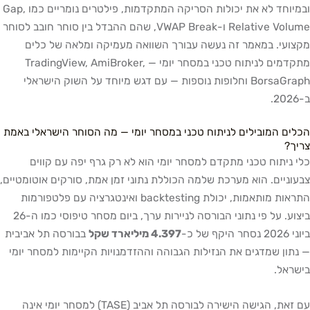
ובמיוחד לא את יכולות הסריקה המתקדמות, פילטרים נומריים כמו Gap,
Relative Volume ו-VWAP Break, שהם ההבדל בין סוחר חובב לסוחר
מקצועי. במאמר זה נעשה עבורך השוואה מעמיקה ומלאה של כלים
מתקדמים לניתוח טכני במסחר יומי — TradingView, AmiBroker,
BorsaGraph וחלופות נוספות — עם דגש מיוחד על השוק הישראלי
ב-2026.
הכלים המובילים לניתוח טכני במסחר יומי — מה הסוחר הישראלי באמת
צריך?
כלי ניתוח טכני מתקדם למסחר יומי הוא לא רק גרף יפה עם קווים
צבעוניים. הוא מערכת שלמה הכוללת נתוני זמן אמת, סורקים אוטומטיים,
התראות מותאמות, יכולת backtesting ואינטגרציה עם פלטפורמות
ביצוע. על פי נתוני הבורסה לניירות ערך, ביום מסחר טיפוסי כמו ה-26
ביוני 2026 נסחר היקף של כ-
4.397 מיליארד שקל
בבורסה תל אביבית
— נתון שמדגים את הנזילות הגבוהה וההזדמנויות הקיימות למסחר יומי
בישראל.
עם זאת, הגישה הישירה לבורסה תל אביב (TASE) למסחר יומי אינה