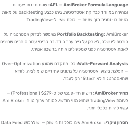
AFL — AmiBroker Formula Language:
שפת תכנות ייעודית
ומהירה במיוחד לבדיקת אסטרטגיות. ניתן לבצע backtesting על מאות
מניות בו-זמנית תוך שניות — יכולת שאין ל-TradingView.
Portfolio Backtesting:
AmiBroker מאפשר לבדוק אסטרטגיה על
פורטפוליו שלם, לא רק על נייר ערך בודד. זה קריטי עבור סוחרים שרוצים
לאמת אסטרטגיה לפני שמפעילים אותה בחשבון אמיתי.
Walk-Forward Analysis:
כלי מתקדם שמונע Over-Optimization
— הפלגת ביצועי אסטרטגיה על נתונים עתידיים שימולציה, לוודא
שהאסטרטגיה לא "fitted" רק לעבר.
מחיר AmiBroker:
רישיון חד-פעמי של כ-$279 (Professional) —
לעומת TradingView שהוא מנוי חודשי. לסוחר ארוך טווח, AmiBroker
עשוי להיות כלכלי יותר.
חסרון עיקרי:
AmiBroker אינו כולל נתוני שוק — יש לרכוש Data Feed