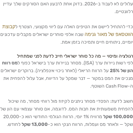
עלולים לא לעבוד ב-2026. בדוק אחת לרבעון האם הסורקים שלך עדיין
רלוונטיים.
קבוצת
כדי להתחיל ליישם את הטיפים האלה עם ליווי מקצועי, הצטרף ל
הווטסאפ של מאור גנימה
שבה אלפי סוחרים ישראלים מקבלים עדכונים
יומיים, ניתוחים חיים ותמיכה בזמן אמת.
רגולציה ומיסוי — מה כל סוחר ישראלי חייב לדעת לפני שמתחיל
לפי רשות ניירות ערך (ISA), מסחר בניירות ערך בישראל כפוף ל
מס רווח
הון של 25%
על הרווח הריאלי (לאחר ניכוי אינפלציה). ברוקרים ישראלים
מנכים את המס במקור — דבר שמקל על הדיווח, אבל עלול להפחית את
ה-Cash Flow השוטף.
חשוב לדעת: הפסדי מסחר ניתנים לקיזוז מול רווחי מסחר, מה שיכול
להפחית משמעותית את חבות המס. לדוגמה, אם סוחר עצמאי עם הון של
100,000 שקל
מרוויח 1% יומי, הרווח הגולמי החודשי הוא כ-20,000
שקל — ולאחר מס ועמלות, הרווח הנקי הוא כ-
13,000 שקל
לחודש.