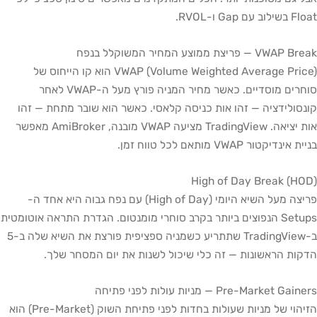
Float בשילוב עם Gap ו-RVOL.
VWAP Break — פריצת ממוצע המחיר המשוקלל בנפח
VWAP (Volume Weighted Average Price) הוא קו הייחוס של
סוחרים מוסדיים. כאשר מחיר המניה פורץ מעל ה-VWAP לאחר
קונסולידציה — זהו אות כניסה קלאסי. כאשר הוא שובר מתחת — זהו
אות יציאה. TradingView מציעה VWAP מובנה, AmiBroker מאפשר
בניית אינדיקטור VWAP מותאם לכל טווח זמן.
High of Day Break (HOD)
פריצה מעל השיא היומי (High of Day) עם נפח גבוה היא אחד ה-
Setups הנפוצים ביותר בקרב סוחרי מומנטום. הגדרת התראה אוטומטית
ב-TradingView שתתריע כשמניה ספציפית פורצת את השיא שלה ב-5
הדקות הראשונות — זה כלי שיכול לשנות את יום המסחר שלך.
Pre-Market Gainers — מניות עולות לפני פתיחה
הזיהוי של מניות שעולות בחדות לפני פתיחת השוק (Pre-Market) הוא