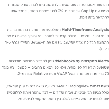
התראות ואסטרטגיות אוטומטיות. לדוגמה, ניתן לבנות סורק שמזהה
מניות עם Gap Up של יותר מ-3% לפני פתיחת השוק, ולחבר אותו
להתראה בזמן אמת.
Multi-Timeframe Analysis:
הפלטפורמה תומכת בניתוח מרובה
טווחי זמן בו-זמנית — יכולת קריטית לסוחר יומי שצריך לראות גם את
התמונה הגדולה (גרף יומי/שבועי) וגם את ה-Setup המיידי (גרף 1-5
דקות).
Alerts מתקדמים עם Webhooks:
ניתן להגדיר התראות מורכבות
שמופעלות לא רק לפי מחיר, אלא לפי תנאים מרובים — למשל: RSI מעל
70 בו-זמנית עם מחיר מעל VWAP ונפח Relative גבוה מ-2.
גישה לנתוני TASE:
TradingView מציעה גישה לנתוני שוק ישראלי,
כולל מניות תל אביביות, אג"ח ומדדים — דבר שהפך אותה לרלוונטית
יותר לסוחרים המעוניינים לשלב בין השוק המקומי לבינלאומי.