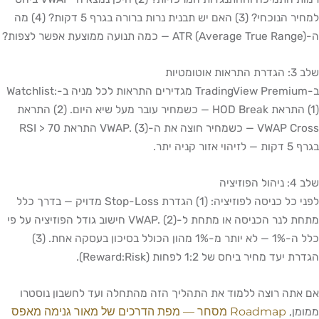
למחיר הנוכחי? (3) האם יש תבנית נרות ברורה בגרף 5 דקות? (4) מה
ה-ATR (Average True Range) — כמה תנועה ממוצעת אפשר לצפות?
שלב 3: הגדרת התראות אוטומטיות
ב-TradingView Premium מגדירים התראות לכל מניה ב-Watchlist:
(1) התראת HOD Break — כשמחיר עובר מעל שיא היום. (2) התראת
VWAP Cross — כשמחיר חוצה את ה-VWAP. (3) התראת RSI > 70
בגרף 5 דקות — לזיהוי אזור קניה יתר.
שלב 4: ניהול הפוזיציה
לפני כל כניסה לפוזיציה: (1) הגדרת Stop-Loss מדויק — בדרך כלל
מתחת לנר הכניסה או מתחת ל-VWAP. (2) חישוב גודל הפוזיציה על פי
כלל ה-1% — לא יותר מ-1% מהון הכולל בסיכון בעסקה אחת. (3)
הגדרת יעד מחיר ביחס של 1:2 לפחות (Reward:Risk).
אם אתה רוצה ללמוד את התהליך הזה מהתחלה ועד לחשבון נוסטרו
Roadmap מסחר — מפת הדרכים של מאור גנימה מאפס
ממומן,