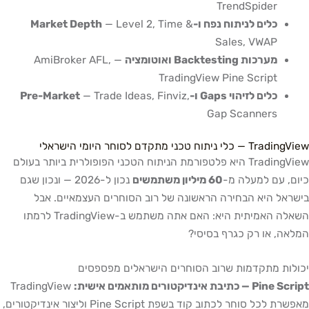
TrendSpider
כלים לניתוח נפח ו-Market Depth
— Level 2, Time &
Sales, VWAP
מערכות Backtesting ואוטומציה
— AmiBroker AFL,
TradingView Pine Script
כלים לזיהוי Gaps ו-Pre-Market
— Trade Ideas, Finviz,
Gap Scanners
TradingView — כלי ניתוח טכני מתקדם לסוחר היומי הישראלי
TradingView היא פלטפורמת הניתוח הטכני הפופולרית ביותר בעולם
כיום, עם למעלה מ-
60 מיליון משתמשים
נכון ל-2026 — ונכון שגם
בישראל היא הבחירה הראשונה של רוב הסוחרים העצמאיים. אבל
השאלה האמיתית היא: האם אתה משתמש ב-TradingView לרמתו
המלאה, או רק כגרף בסיסי?
יכולות מתקדמות שרוב הסוחרים הישראלים מפספסים
Pine Script — כתיבת אינדיקטורים מותאמים אישית:
TradingView
מאפשרת לכל סוחר לכתוב קוד בשפת Pine Script וליצור אינדיקטורים,