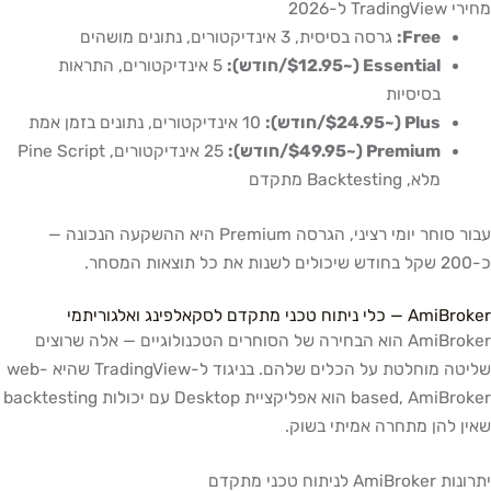
מחירי TradingView ל-2026
Free:
גרסה בסיסית, 3 אינדיקטורים, נתונים מושהים
Essential (~$12.95/חודש):
5 אינדיקטורים, התראות
בסיסיות
Plus (~$24.95/חודש):
10 אינדיקטורים, נתונים בזמן אמת
Premium (~$49.95/חודש):
25 אינדיקטורים, Pine Script
מלא, Backtesting מתקדם
עבור סוחר יומי רציני, הגרסה Premium היא ההשקעה הנכונה —
כ-200 שקל בחודש שיכולים לשנות את כל תוצאות המסחר.
AmiBroker — כלי ניתוח טכני מתקדם לסקאלפינג ואלגוריתמי
AmiBroker הוא הבחירה של הסוחרים הטכנולוגיים — אלה שרוצים
שליטה מוחלטת על הכלים שלהם. בניגוד ל-TradingView שהיא web-
based, AmiBroker הוא אפליקציית Desktop עם יכולות backtesting
שאין להן מתחרה אמיתי בשוק.
יתרונות AmiBroker לניתוח טכני מתקדם