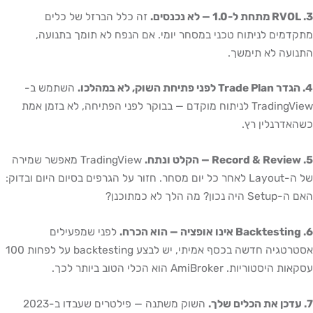
3. RVOL מתחת ל-1.0 — לא נכנסים.
זה כלל הברזל של כלים
מתקדמים לניתוח טכני במסחר יומי. אם הנפח לא תומך בתנועה,
התנועה לא תימשך.
4. הגדר Trade Plan לפני פתיחת השוק, לא במהלכו.
השתמש ב-
TradingView לניתוח מוקדם — בבוקר לפני הפתיחה, לא בזמן אמת
כשהאדרנלין רץ.
5. Record & Review — הקלט ונתח.
TradingView מאפשר שמירה
של ה-Layout לאחר כל יום מסחר. חזור על הגרפים בסיום היום ובדוק:
האם ה-Setup היה נכון? מה הלך לא כמתוכנן?
6. Backtesting אינו אופציה — הוא הכרח.
לפני שמפעילים
אסטרטגיה חדשה בכסף אמיתי, יש לבצע backtesting על לפחות 100
עסקאות היסטוריות. AmiBroker הוא הכלי הטוב ביותר לכך.
7. עדכן את הכלים שלך.
השוק משתנה — פילטרים שעבדו ב-2023