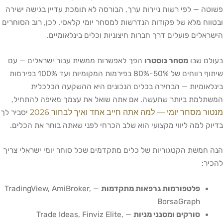
פשוטה — לפי רשות ניירות ערך, הבורסה לא תומכת עדיין בגישה ישירה
ובטווח מלא של פקודות הנדרשות למסחר יומי קלאסי. לכן, רוב הסוחרים
הישראלים פועלים דרך חברות חיצוניות וכלים בינלאומיים.
בעולם שבו
מסחר נוסטרו
הפך לאפשרות ממשית עבור ישראלים — עם
שיתוף רווחים של 50%-80% בפירמות המקומיות ועד 100% בפירמות
בינלאומיות — הבחירה בכלים הנכונים היא ההשקעה הכלכלית
המשתלמת ביותר שתעשה. אם אתה שואל את עצמך מאיפה להתחיל,
מנטור מסחר יומי — למה אתה חייב אחד ואיך לבחור 2026
יסביר לך
בדיוק למה ליווי מקצועי הוא שלב הכרחי לפני שאתה בוחר את הכלים.
הנה חמשת הקטגוריות של כלים מתקדמים שכל סוחר יומי ישראלי צריך
להכיר:
פלטפורמות גרפאות מתקדמות
— TradingView, AmiBroker,
BorsaGraph
סורקים ומסנני מניות
— Trade Ideas, Finviz Elite,