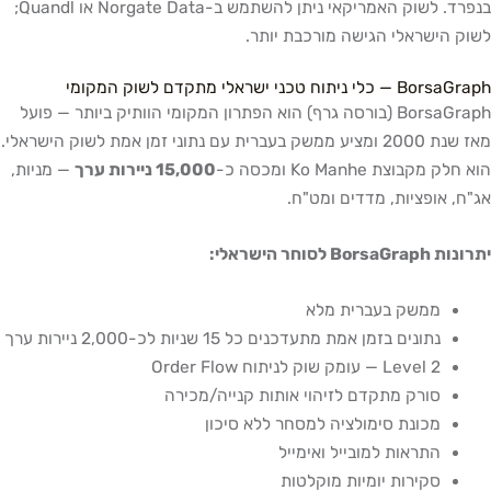
בנפרד. לשוק האמריקאי ניתן להשתמש ב-Norgate Data או Quandl;
לשוק הישראלי הגישה מורכבת יותר.
BorsaGraph — כלי ניתוח טכני ישראלי מתקדם לשוק המקומי
BorsaGraph (בורסה גרף) הוא הפתרון המקומי הוותיק ביותר — פועל
מאז שנת 2000 ומציע ממשק בעברית עם נתוני זמן אמת לשוק הישראלי.
הוא חלק מקבוצת Ko Manhe ומכסה כ-
15,000 ניירות ערך
— מניות,
אג"ח, אופציות, מדדים ומט"ח.
יתרונות BorsaGraph לסוחר הישראלי:
ממשק בעברית מלא
נתונים בזמן אמת מתעדכנים כל 15 שניות לכ-2,000 ניירות ערך
Level 2 — עומק שוק לניתוח Order Flow
סורק מתקדם לזיהוי אותות קנייה/מכירה
מכונת סימולציה למסחר ללא סיכון
התראות למובייל ואימייל
סקירות יומיות מוקלטות