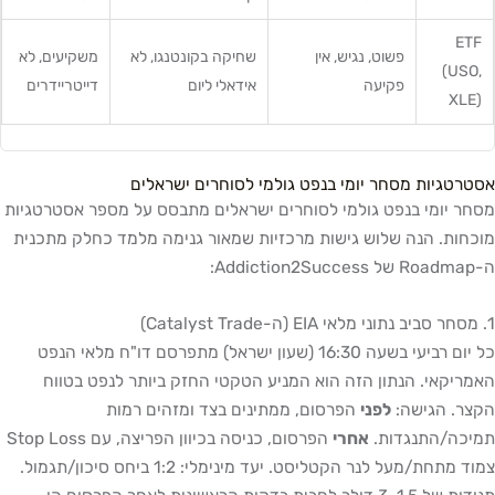
ETF
פשוט, נגיש, אין
שחיקה בקונטנגו, לא
משקיעים, לא
(USO,
פקיעה
אידאלי ליום
דייטריידרים
XLE)
אסטרטגיות מסחר יומי בנפט גולמי לסוחרים ישראלים
מסחר יומי בנפט גולמי לסוחרים ישראלים מתבסס על מספר אסטרטגיות
מוכחות. הנה שלוש גישות מרכזיות שמאור גנימה מלמד כחלק מתכנית
ה-Roadmap של Addiction2Success:
1. מסחר סביב נתוני מלאי EIA (ה-Catalyst Trade)
כל יום רביעי בשעה 16:30 (שעון ישראל) מתפרסם דו"ח מלאי הנפט
האמריקאי. הנתון הזה הוא המניע הטקטי החזק ביותר לנפט בטווח
הקצר. הגישה:
לפני
הפרסום, ממתינים בצד ומזהים רמות
תמיכה/התנגדות.
אחרי
הפרסום, כניסה בכיוון הפריצה, עם Stop Loss
צמוד מתחת/מעל לנר הקטליסט. יעד מינימלי: 1:2 ביחס סיכון/תגמול.