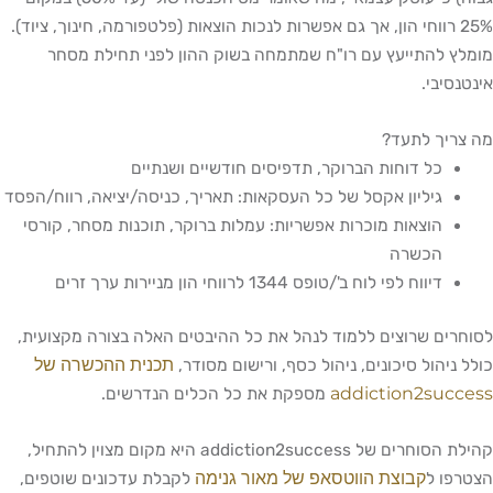
25% רווחי הון, אך גם אפשרות לנכות הוצאות (פלטפורמה, חינוך, ציוד).
מומלץ להתייעץ עם רו"ח שמתמחה בשוק ההון לפני תחילת מסחר
אינטנסיבי.
מה צריך לתעד?
כל דוחות הברוקר, תדפיסים חודשיים ושנתיים
גיליון אקסל של כל העסקאות: תאריך, כניסה/יציאה, רווח/הפסד
הוצאות מוכרות אפשריות: עמלות ברוקר, תוכנות מסחר, קורסי
הכשרה
דיווח לפי לוח ב'/טופס 1344 לרווחי הון מניירות ערך זרים
לסוחרים שרוצים ללמוד לנהל את כל ההיבטים האלה בצורה מקצועית,
תכנית ההכשרה של
כולל ניהול סיכונים, ניהול כסף, ורישום מסודר,
addiction2success
מספקת את כל הכלים הנדרשים.
קהילת הסוחרים של addiction2success היא מקום מצוין להתחיל,
קבוצת הווטסאפ של מאור גנימה
הצטרפו ל
לקבלת עדכונים שוטפים,