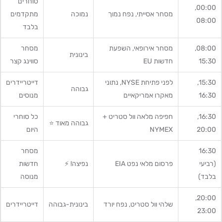
סוחרים
00:00,
מסחר אסייתי, נפח נמוך
נמוכה
מתקדמים
08:00
בלבד
08:00,
מסחר אירופאי, השפעת
מסחר
בינונית
15:30
חדשות EU
סווינג קצר
15:30,
לפני פתיחת NYSE, נתוני
דייטריידרים
גבוהה
16:30
מאקרו אמריקאיים
מנוסים
16:30,
חפיפה מלאה וול סטריט +
כל סוחרי
גבוהה מאוד ⭐
20:00
NYMEX
היום
16:30
מסחר
(רביעי
פרסום מלאי נפט EIA
נפיצה! ⚡
חדשות
בלבד)
מנוסה
20:00,
שלהי וול סטריט, נפח יורד
בינונית-גבוהה
דייטריידרים
23:00