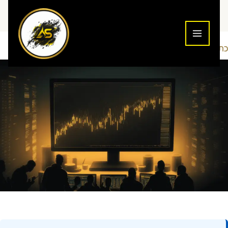
ילוג
תוכן
כתיבת תגובה
שוק ההון
Addiction To Success
/
/ מאת