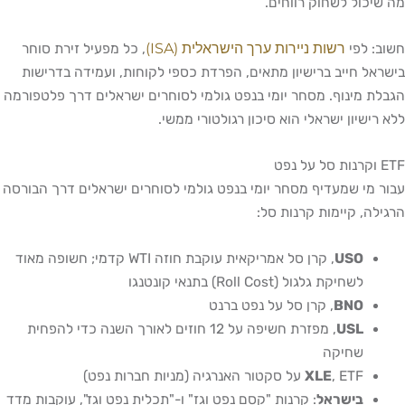
מה שיכול לשחוק רווחים.
רשות ניירות ערך הישראלית (ISA)
חשוב: לפי
, כל מפעיל זירת סוחר
בישראל חייב ברישיון מתאים, הפרדת כספי לקוחות, ועמידה בדרישות
הגבלת מינוף. מסחר יומי בנפט גולמי לסוחרים ישראלים דרך פלטפורמה
ללא רישיון ישראלי הוא סיכון רגולטורי ממשי.
ETF וקרנות סל על נפט
עבור מי שמעדיף מסחר יומי בנפט גולמי לסוחרים ישראלים דרך הבורסה
הרגילה, קיימות קרנות סל:
USO
, קרן סל אמריקאית עוקבת חוזה WTI קדמי; חשופה מאוד
לשחיקת גלגול (Roll Cost) בתנאי קונטנגו
BNO
, קרן סל על נפט ברנט
USL
, מפזרת חשיפה על 12 חוזים לאורך השנה כדי להפחית
שחיקה
, ETF על סקטור האנרגיה (מניות חברות נפט)
XLE
בישראל
: קרנות "קסם נפט וגז" ו-"תכלית נפט וגז", עוקבות מדד