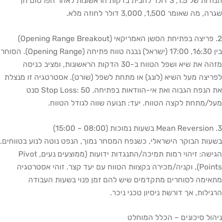
תנודות של 1.5, 3 דולר לחבית בדקות הראשונות לאחר הפרסום הן
שגרה, מה שאומר 1,500, 3,000 דולר לחוזה מלא.
2. פריצה בפתיחת הסשן האמריקאי (Opening Range Breakout)
בין 16:30, 17:00 (ישראל) נבנה טווח פתיחה (Opening Range). הסוחר
מזהה את שיא ושפל הטווח ב-30 הדקות הראשונות, ומציב כניסה
לפריצה מעל השיא (לונג) או מתחת לשפל (שורט). אסטרטגיה זו מנצלת
את הנפח הגבוה ואת אי-הוודאות בפתיחה. Stop Loss: 50 סנט
מעל/מתחת לקצה הטווח. יעד: תנועה שווה לגודל הטווח.
3. Mean Reversion בשעות נמוכות (08:00 – 15:00)
בשעות הבוקר הישראלי, כשנפח המסחר נמוך, הנפט נוטה לנוע בטווחים.
הגישה: זיהוי רמות תמיכה/התנגדות ידועות (ממוצעים נעים, Pivot
Points), וקניה/מכירה בקצוות הטווח עם יעד קצר. זוהי אסטרטגיה
מתאימה לסוחרים מתקדמים שיש להם זמן פנוי בשעות העבודה
הרגילות, אך דורשת ניסיון טכני ניכר.
ניהול סיכונים – הכלל המוחלט