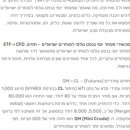
90% מהסוחרים היומיים הקמעונאיים מפסידים לאורך זמן לפי מחקרים
מארה"ב ואירופה, מה שאומר שמסחר יומי בנפט גולמי לסוחרים ישראלים
דורש הכנה מעמיקה, כלים נכונים, ומנטורינג מקצועי. במדריך הזה
תמצאו את כל מה שצריך לדעת: שעות, כלים, הון, אסטרטגיות, ומיסוי,
ספציפית מנקודת מבט ישראלית.
מכשירי מסחר יומי בנפט גולמי לסוחרים ישראלים – חוזים, CFD ו-ETF
מסחר יומי בנפט גולמי לסוחרים ישראלים מתאפשר דרך שלושה
מסלולים עיקריים, לכל אחד מאפיינים שונים מבחינת עלויות, מינוף ורמת
נגישות.
חוזים עתידיים (Futures) – CL ו-QM
חוזה עתידי מלא על נפט WTI (סימול
CL
בבורסת NYMEX) מייצג 1,000
חביות. אם מחיר החבית עומד על 80 דולר, שווי החוזה הוא 80,000
דולר. כדי להחזיק חוזה אחד, נדרש מרווח ביטחונות ראשוני (Initial
Margin) של כ, 5,000, 8,000 דולר בממוצע, אך זה משתנה לפי ברוקר
ותקופה. ה-
QM (Mini Crude)
הוא חוזה מיני של 500 חביות, חצי
מהגודל, ומתאים יותר לסוחרים שמתחילים.