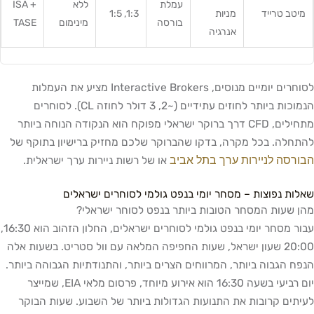
עמלת
ללא
ISA +
מיטב טרייד
מניות
1:3, 1:5
בורסה
מינימום
TASE
אנרגיה
לסוחרים יומיים מנוסים, Interactive Brokers מציע את העמלות
הנמוכות ביותר לחוזים עתידיים (~2, 3 דולר לחוזה CL). לסוחרים
מתחילים, CFD דרך ברוקר ישראלי מפוקח הוא הנקודה הנוחה ביותר
להתחלה. בכל מקרה, בדקו שהברוקר שלכם מחזיק ברישיון בתוקף של
הבורסה לניירות ערך בתל אביב
או של רשות ניירות ערך ישראלית.
שאלות נפוצות – מסחר יומי בנפט גולמי לסוחרים ישראלים
מהן שעות המסחר הטובות ביותר בנפט לסוחר ישראלי?
עבור מסחר יומי בנפט גולמי לסוחרים ישראלים, החלון הזהוב הוא 16:30,
20:00 שעון ישראל, שעות החפיפה המלאה עם וול סטריט. בשעות אלה
הנפח הגבוה ביותר, המרווחים הצרים ביותר, והתנודתיות הגבוהה ביותר.
יום רביעי בשעה 16:30 הוא אירוע מיוחד, פרסום מלאי EIA, שמייצר
לעיתים קרובות את התנועות הגדולות ביותר של השבוע. שעות הבוקר