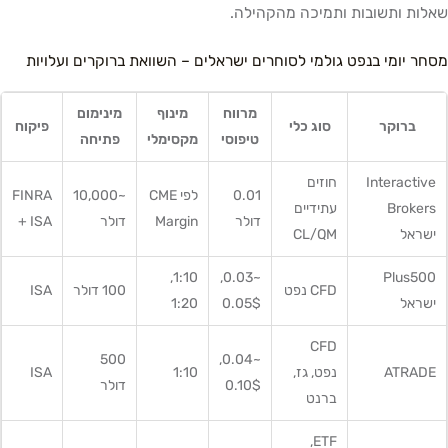
שאלות ותשובות ותמיכה מהקהילה.
מסחר יומי בנפט גולמי לסוחרים ישראלים – השוואת ברוקרים ועלויות
מרווח
מינוף
מינימום
ברוקר
סוג כלי
פיקוח
טיפוסי
מקסימלי
פתיחה
Interactive
חוזים
0.01
לפי CME
~10,000
FINRA
Brokers
עתידיים
דולר
Margin
דולר
+ ISA
ישראל
CL/QM
1:10,
~0.03,
Plus500
CFD נפט
100 דולר
ISA
ישראל
0.05$
1:20
CFD
500
~0.04,
ATRADE
נפט, גז,
1:10
ISA
0.10$
דולר
ברנט
ETF,