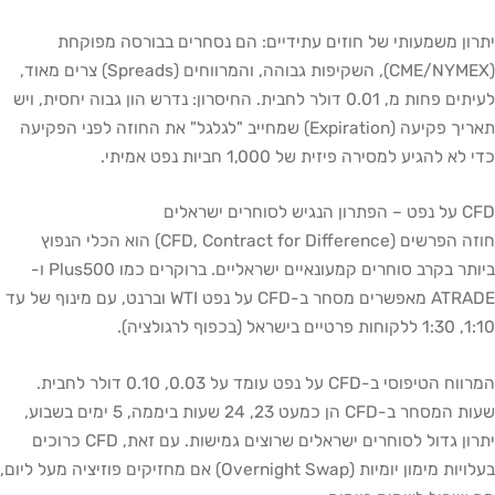
יתרון משמעותי של חוזים עתידיים: הם נסחרים בבורסה מפוקחת
(CME/NYMEX), השקיפות גבוהה, והמרווחים (Spreads) צרים מאוד,
לעיתים פחות מ, 0.01 דולר לחבית. החיסרון: נדרש הון גבוה יחסית, ויש
תאריך פקיעה (Expiration) שמחייב "לגלגל" את החוזה לפני הפקיעה
כדי לא להגיע למסירה פיזית של 1,000 חביות נפט אמיתי.
CFD על נפט – הפתרון הנגיש לסוחרים ישראלים
חוזה הפרשים (CFD, Contract for Difference) הוא הכלי הנפוץ
ביותר בקרב סוחרים קמעונאיים ישראליים. ברוקרים כמו Plus500 ו-
ATRADE מאפשרים מסחר ב-CFD על נפט WTI וברנט, עם מינוף של עד
1:10, 1:30 ללקוחות פרטיים בישראל (בכפוף לרגולציה).
המרווח הטיפוסי ב-CFD על נפט עומד על 0.03, 0.10 דולר לחבית.
שעות המסחר ב-CFD הן כמעט 23, 24 שעות ביממה, 5 ימים בשבוע,
יתרון גדול לסוחרים ישראלים שרוצים גמישות. עם זאת, CFD כרוכים
בעלויות מימון יומיות (Overnight Swap) אם מחזיקים פוזיציה מעל ליום,