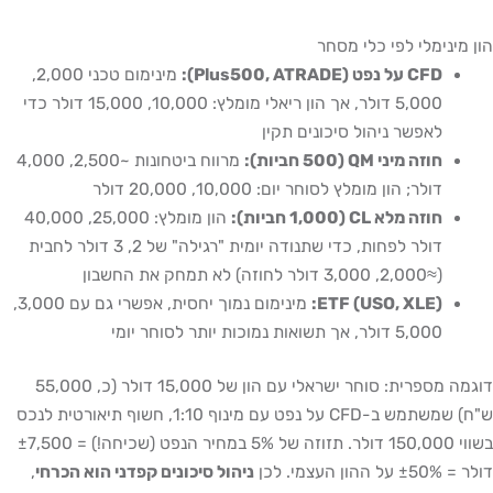
הון מינימלי לפי כלי מסחר
CFD על נפט (Plus500, ATRADE):
מינימום טכני 2,000,
5,000 דולר, אך הון ריאלי מומלץ: 10,000, 15,000 דולר כדי
לאפשר ניהול סיכונים תקין
חוזה מיני QM (500 חביות):
מרווח ביטחונות ~2,500, 4,000
דולר; הון מומלץ לסוחר יום: 10,000, 20,000 דולר
חוזה מלא CL (1,000 חביות):
הון מומלץ: 25,000, 40,000
דולר לפחות, כדי שתנודה יומית "רגילה" של 2, 3 דולר לחבית
(≈2,000, 3,000 דולר לחוזה) לא תמחק את החשבון
ETF (USO, XLE):
מינימום נמוך יחסית, אפשרי גם עם 3,000,
5,000 דולר, אך תשואות נמוכות יותר לסוחר יומי
דוגמה מספרית: סוחר ישראלי עם הון של 15,000 דולר (כ, 55,000
ש"ח) שמשתמש ב-CFD על נפט עם מינוף 1:10, חשוף תיאורטית לנכס
בשווי 150,000 דולר. תזוזה של 5% במחיר הנפט (שכיחה!) = ±7,500
דולר = ±50% על ההון העצמי. לכן
ניהול סיכונים קפדני הוא הכרחי
,