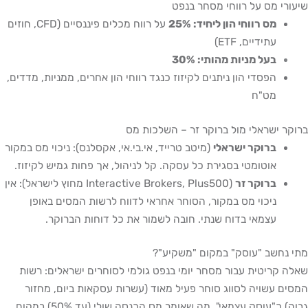
שיעורי מס על רווחי מסחר בנפט
מס רווחי הון ליחיד: 25%
על רווח מכלים פיננסיים (CFD, חוזים
עתידיים, ETF)
בעל מניות מהותי: 30%
הפסדי הון ניתנים לקיזוז כנגד רווחי הון אחרים, ממניות, מדדים,
מט"ח
ברוקר ישראלי מול ברוקר זר – השלכות מס
ברוקר ישראלי
(מיטב טרייד, אי.בי.אי, אקסלנס): ניכוי מס במקור
אוטומטי בסגירת כל עסקה. קל לניהול, אך פחות גמיש לקיזוז.
ברוקר זר
(Interactive Brokers, Plus500 מחוץ לישראל): אין
ניכוי מס במקור, הסוחר אחראי לדווח לרשות המסים באופן
עצמאי בדוח שנתי. חובה לשמור את כל דוחות הברוקר.
מתי נחשב "עוסק" במקום "משקיע"?
שאלה קריטית עבור מסחר יומי בנפט גולמי לסוחרים ישראלים: רשות
המסים עשויה לסווג סוחר פעיל מאוד (עשרות עסקאות ביום, מחזור
גבוה) כ"עוסק עצמאי", מה שאומר מס הכנסה שולי (עד 50%) במקום