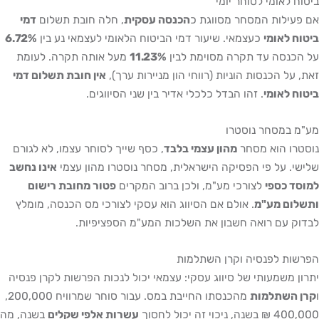
ביטוח לאומי לסוחר יומי
אם פעילות המסחר מסווגת כ
הכנסה עסקית
, חלה חובת תשלום
דמי
ביטוח לאומי
כעצמאי. שיעור דמי הביטוח הלאומי לעצמאי נע בין
6.72%
על הכנסה עד תקרה מסוימת לבין
11.23%
מעל אותה תקרה. לעומת
זאת, על הכנסות הוניות (רווחי הון מניירות ערך),
אין חובת תשלום דמי
ביטוח לאומי
. זהו הבדל כלכלי אדיר בין שני הסיווגים.
מע"מ במסחר נוסטרו
נוסטרו הוא מסחר
מהון עצמי בלבד
, כסף שייך לסוחר עצמו, לא לגורם
שלישי. על פי הפסיקה הישראלית, מסחר נוסטרו מהון עצמי
אינו נחשב
למוסד כספי
לצורכי מע"מ, ולכן ברוב המקרים
פטור מחובת רישום
ותשלום מע"מ
. אולם אם הסיווג הוא עסקי לצורכי מס הכנסה, מומלץ
לבדוק עם רואה חשבון את השלכות המע"מ הספציפיות.
הפרשות לפנסיה וקרן השתלמות
יתרון משמעותי של סיווג עסקי: עצמאי יכול לנכות הפרשות לקרן פנסיה
ו
קרן השתלמות
מהכנסתו החייבת במס. עבור סוחר שמרוויח 200,000,
400,000 ₪ בשנה, ניכוי זה יכול לחסוך
עשרות אלפי שקלים
בשנה, מה