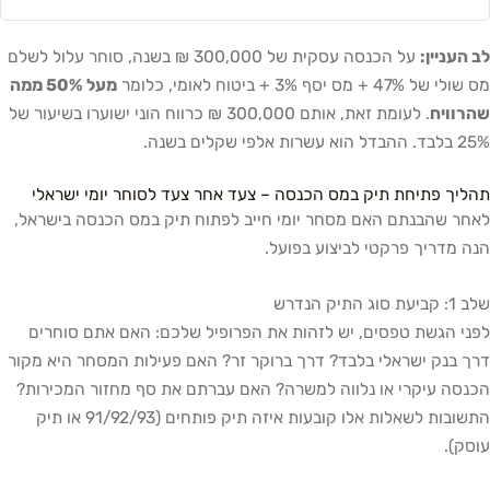
לב העניין:
על הכנסה עסקית של 300,000 ₪ בשנה, סוחר עלול לשלם
מס שולי של 47% + מס יסף 3% + ביטוח לאומי, כלומר
מעל 50% ממה
שהרוויח
. לעומת זאת, אותם 300,000 ₪ כרווח הוני ישוערו בשיעור של
25% בלבד. ההבדל הוא עשרות אלפי שקלים בשנה.
תהליך פתיחת תיק במס הכנסה – צעד אחר צעד לסוחר יומי ישראלי
לאחר שהבנתם האם מסחר יומי חייב לפתוח תיק במס הכנסה בישראל,
הנה מדריך פרקטי לביצוע בפועל.
שלב 1: קביעת סוג התיק הנדרש
לפני הגשת טפסים, יש לזהות את הפרופיל שלכם: האם אתם סוחרים
דרך בנק ישראלי בלבד? דרך ברוקר זר? האם פעילות המסחר היא מקור
הכנסה עיקרי או נלווה למשרה? האם עברתם את סף מחזור המכירות?
התשובות לשאלות אלו קובעות איזה תיק פותחים (91/92/93 או תיק
עוסק).