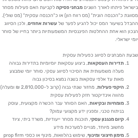
בישראל פיתחו לאורך השנים
מבחני פסיקה
לקביעת האם פעילות מסחר
מסווגת כ"הכנסה הונית" (מס רווח הון) או כ"הכנסה עסקית" (מס שולי).
ההבדל בשיעור המס יכול להגיע לפער של
עשרות אחוזים
, ולכן הסיווג
הנכון הוא אחת ההחלטות הפיננסיות המשמעותיות ביותר בחייו של סוחר
יומי ישראלי.
שבעת המבחנים לסיווג כפעילות עסקית
תדירות העסקאות
, ביצוע עסקאות יומיומיות בתדירות גבוהה
מעלה משמעותית את הסיכוי לסיווג עסקי. סוחר יומי שמבצע
מאות עד אלפי עסקאות בשנה נמצא בסיכון גבוה
היקפי פעילות
, מחזור שנתי גבוה (קרוב ל-2,810,000 ₪ ומעלה)
מהווה אינדיקטור חזק לפעילות עסקית
מומחיות ובקיאות
, האם הסוחר עבר הכשרה מקצועית, עוסק
בניתוח טכני, ומפגין ידע מקצועי עמוק?
קיום מנגנון עסקי
, תוכנות מסחר ייעודיות, משרד ביתי, ציוד
מחשוב מיוחד, מנויים למערכות מידע
מימון חיצוני ומינוף
, שימוש בהלוואות, מינוף או כספי prop firm