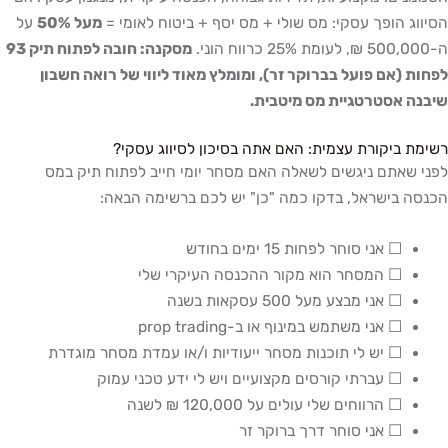
הסיווג הופך עסקי: מס שולי + מס יסף + ביטוח לאומי =
מעל 50%
על
ה-500,000 ₪, לעומת 25% כרווח הוני.
מסקנה: חובה לפתוח תיק 93
לפחות (אם פועל בברוקר זר), ומומלץ מאוד ליווי של רואה חשבון
שיבנה אסטרטגיית מס מיטבית.
רשימת ביקורת עצמית: האם אתה בסיכון לסיווג עסקי?
לפני שאתם ניגשים לשאלה האם מסחר יומי חייב לפתוח תיק במס
הכנסה בישראל, בדקו כמה "כן" יש לכם ברשימה הבאה:
☐ אני סוחר לפחות 15 ימים בחודש
☐ המסחר הוא מקור ההכנסה העיקרי שלי
☐ אני מבצע מעל 500 עסקאות בשנה
☐ אני משתמש במינוף או ב-prop trading
☐ יש לי תוכנות מסחר ייעודיות ו/או עמדת מסחר מוגדרת
☐ עברתי קורסים מקצועיים ויש לי ידע טכני עמוק
☐ הרווחים שלי עולים על 120,000 ₪ לשנה
☐ אני סוחר דרך ברוקר זר