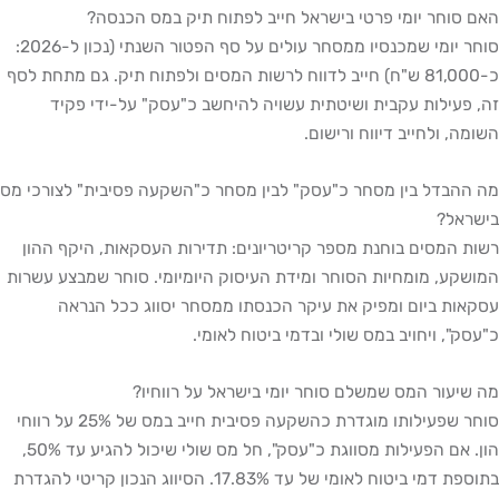
האם סוחר יומי פרטי בישראל חייב לפתוח תיק במס הכנסה?
סוחר יומי שמכנסיו ממסחר עולים על סף הפטור השנתי (נכון ל-2026:
כ-81,000 ש"ח) חייב לדווח לרשות המסים ולפתוח תיק. גם מתחת לסף
זה, פעילות עקבית ושיטתית עשויה להיחשב כ"עסק" על-ידי פקיד
השומה, ולחייב דיווח ורישום.
מה ההבדל בין מסחר כ"עסק" לבין מסחר כ"השקעה פסיבית" לצורכי מס
בישראל?
רשות המסים בוחנת מספר קריטריונים: תדירות העסקאות, היקף ההון
המושקע, מומחיות הסוחר ומידת העיסוק היומיומי. סוחר שמבצע עשרות
עסקאות ביום ומפיק את עיקר הכנסתו ממסחר יסווג ככל הנראה
כ"עסק", ויחויב במס שולי ובדמי ביטוח לאומי.
מה שיעור המס שמשלם סוחר יומי בישראל על רווחיו?
סוחר שפעילותו מוגדרת כהשקעה פסיבית חייב במס של 25% על רווחי
הון. אם הפעילות מסווגת כ"עסק", חל מס שולי שיכול להגיע עד 50%,
בתוספת דמי ביטוח לאומי של עד 17.83%. הסיווג הנכון קריטי להגדרת