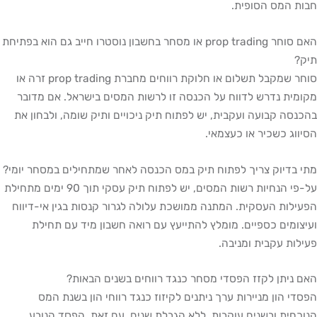
חבות המס הסופית.
האם סוחר prop trading או מסחר בחשבון נוסטרו חייב גם הוא בפתיחת
תיק?
סוחר שמקבל תשלום או חלוקת רווחים מחברת prop trading זרה או
מקומית נדרש לדווח על הכנסה זו לרשות המסים בישראל. אם מדובר
בהכנסה קבועה ועקבית, יש לפתוח תיק ניכויים ותיק שומה, ולבחון את
הסיווג כשכיר או כעצמאי.
מתי בדיוק צריך לפתוח תיק במס הכנסה לאחר שמתחילים במסחר יומי?
על-פי הנחיות רשות המסים, יש לפתוח תיק עסקי תוך 90 ימים מתחילת
הפעילות העסקית. המתנה ממושכת עלולה לגרור קנסות בגין אי-דיווח
ועיצומים כספיים. מומלץ להתייעץ עם רואה חשבון מיד עם תחילת
פעילות עקבית ומניבה.
האם ניתן לקזז הפסדי מסחר כנגד רווחים בשנים הבאות?
הפסדי הון מניירות ערך ניתנים לקיזוז כנגד רווחי הון בשנת המס
הנוכחית ובשנים עוקבות, ללא הגבלת שנים. עם זאת, הפסד הנובע