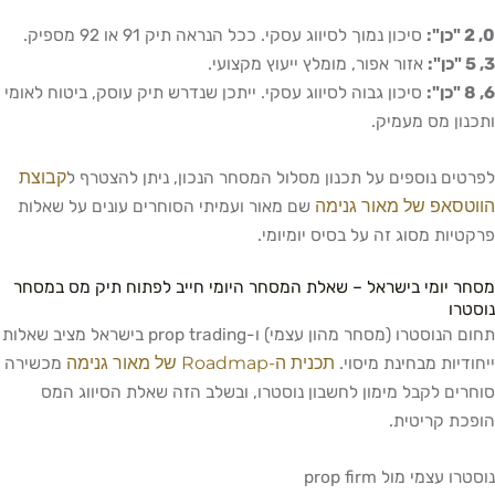
0, 2 "כן":
סיכון נמוך לסיווג עסקי. ככל הנראה תיק 91 או 92 מספיק.
3, 5 "כן":
אזור אפור, מומלץ ייעוץ מקצועי.
6, 8 "כן":
סיכון גבוה לסיווג עסקי. ייתכן שנדרש תיק עוסק, ביטוח לאומי
ותכנון מס מעמיק.
קבוצת
לפרטים נוספים על תכנון מסלול המסחר הנכון, ניתן להצטרף ל
הווטסאפ של מאור גנימה
שם מאור ועמיתי הסוחרים עונים על שאלות
פרקטיות מסוג זה על בסיס יומיומי.
מסחר יומי בישראל – שאלת המסחר היומי חייב לפתוח תיק מס במסחר
נוסטרו
תחום הנוסטרו (מסחר מהון עצמי) ו-prop trading בישראל מציב שאלות
תכנית ה-Roadmap של מאור גנימה
ייחודיות מבחינת מיסוי.
מכשירה
סוחרים לקבל מימון לחשבון נוסטרו, ובשלב הזה שאלת הסיווג המס
הופכת קריטית.
נוסטרו עצמי מול prop firm