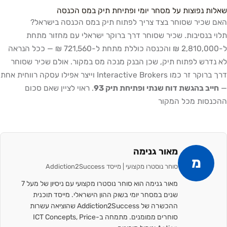
שאלות נפוצות על מסחר יומי ופתיחת תיק במס הכנסה
האם שכיר שסוחר בצד צריך לפתוח תיק במס הכנסה בישראל?
תלוי בנסיבות. שכיר שסוחר דרך ברוקר ישראלי עם מחזור מתחת
ל-2,810,000 ₪ והכנסה כוללת מתחת ל-721,560 ₪ — ככל הנראה
לא נדרש לפתוח תיק, שכן הבנק מנכה מס במקור. אולם שכיר שסוחר
דרך ברוקר זר כמו Interactive Brokers וייצר אפילו עסקה רווחית אחת
—
חייב בהגשת דוח שנתי ופתיחת תיק 93
. ראוי לציין שאם סכום
ההכנסות מכל המקור
מאור גנימה
מ
סוחר נוסטרו מקצועי | מייסד Addiction2Success
מאור גנימה הוא סוחר נוסטרו מקצועי עם ניסיון של מעל 7
שנים במסחר יומי בשוק ההון הישראלי. מייסד תוכנית
ההכשרה של Addiction2Success שהוציאה עשרות
סוחרים ממומנים. מתמחה ב-ICT Concepts, Price