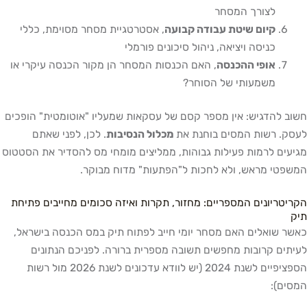
לצורך המסחר
קיום שיטת עבודה קבועה
, אסטרטגיית מסחר מסוימת, כללי
כניסה ויציאה, ניהול סיכונים פורמלי
אופי ההכנסה
, האם הכנסות המסחר הן מקור הכנסה עיקרי או
משמעותי של הסוחר?
חשוב להדגיש: אין מספר קסם של עסקאות שמעליו "אוטומטית" הופכים
לעסק. רשות המסים בוחנת את
מכלול הנסיבות
. לכן, לפני שאתם
מגיעים לרמות פעילות גבוהות, ממליצים מומחי מס להסדיר את הסטטוס
המשפטי מראש, ולא לחכות ל"הפתעות" מדוח מבוקר.
הקריטריונים המספריים: מחזור, תקרות ואיזה סכומים מחייבים פתיחת
תיק
כאשר שואלים האם מסחר יומי חייב לפתוח תיק במס הכנסה בישראל,
לעיתים קרובות מחפשים תשובה מספרית ברורה. לפניכם הנתונים
הספציפיים לשנת 2024 (יש לוודא עדכונים לשנת 2026 מול רשות
המסים):