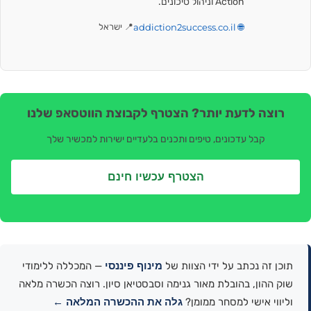
Action וניהול סיכונים.
🌐 addiction2success.co.il
📍 ישראל
רוצה לדעת יותר? הצטרף לקבוצת הווטסאפ שלנו
קבל עדכונים, טיפים ותכנים בלעדיים ישירות למכשיר שלך
הצטרף עכשיו חינם
מינוף פיננסי
תוכן זה נכתב על ידי הצוות של
— המכללה ללימודי
שוק ההון, בהובלת מאור גנימה וסבסטיאן סיון. רוצה הכשרה מלאה
גלה את ההכשרה המלאה ←
וליווי אישי למסחר ממומן?