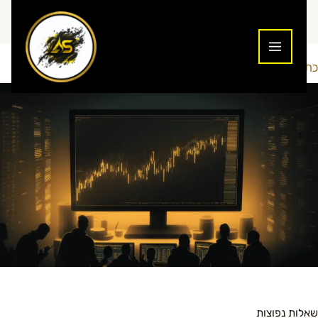
ילוג
תוכן
כתיבת תגובה
מסחר יומי
Addiction To Success
/
/ מאת
שאלות נפוצות