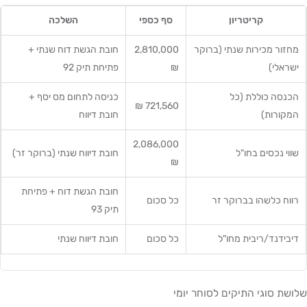
קריטריון
סף כספי
השלכה
מחזור מכירות שנתי (ברוקר
2,810,000
חובת הגשת דוח שנתי +
ישראלי)
₪
פתיחת תיק 92
הכנסה כוללת (כל
כניסה לתחום מס יסף +
721,560 ₪
המקורות)
חובת דיווח
2,086,000
שווי נכסים בחו"ל
חובת דיווח שנתי (ברוקר זר)
₪
חובת הגשת דוח + פתיחת
רווח כלשהו בברוקר זר
כל סכום
תיק 93
דיבידנד/ריבית מחו"ל
כל סכום
חובת דיווח שנתי
שלושת סוגי התיקים לסוחר יומי