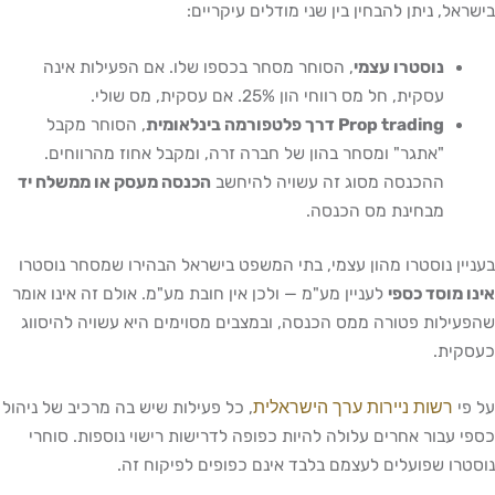
בישראל, ניתן להבחין בין שני מודלים עיקריים:
נוסטרו עצמי
, הסוחר מסחר בכספו שלו. אם הפעילות אינה
עסקית, חל מס רווחי הון 25%. אם עסקית, מס שולי.
Prop trading דרך פלטפורמה בינלאומית
, הסוחר מקבל
"אתגר" ומסחר בהון של חברה זרה, ומקבל אחוז מהרווחים.
ההכנסה מסוג זה עשויה להיחשב
הכנסה מעסק או ממשלח יד
מבחינת מס הכנסה.
בעניין נוסטרו מהון עצמי, בתי המשפט בישראל הבהירו שמסחר נוסטרו
אינו מוסד כספי
לעניין מע"מ — ולכן אין חובת מע"מ. אולם זה אינו אומר
שהפעילות פטורה ממס הכנסה, ובמצבים מסוימים היא עשויה להיסווג
כעסקית.
רשות ניירות ערך הישראלית
על פי
, כל פעילות שיש בה מרכיב של ניהול
כספי עבור אחרים עלולה להיות כפופה לדרישות רישוי נוספות. סוחרי
נוסטרו שפועלים לעצמם בלבד אינם כפופים לפיקוח זה.