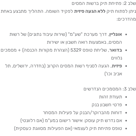
שלב 2: פתיחת תיק ברשות המסים
ניתן לפתוח תיק
ללא הגעה פיזית
לפקיד השומה. התהליך מתבצע באחת
מהדרכים:
אונליין
, דרך מערכת "שע"מ" (שירות עיבוד נתונים) של רשות
המסים, באמצעות רואה חשבון או ישירות
בדואר
, שליחת טופס 5329 (הצהרת מקורות הכנסה) + מסמכים
נלווים
פיזית
, הגעה לסניף רשות המסים הקרוב (בחדרה, ירושלים, תל
אביב וכו')
שלב 3: המסמכים הנדרשים
תעודת זהות
פרטי חשבון בנק
דוחות מהברוקר/הבנק על פעילות המסחר
אם נדרש תיק עוסק: אישור רישום במע"מ (אם רלוונטי)
טופס פתיחת תיק לעצמאי (אם הפעילות מסווגת כעסקית)