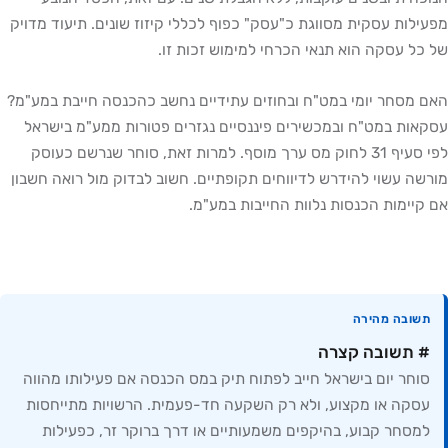
מפעילות עסקית מסווגת כ"עסק" כפוף לכללי קיזוז שונים. תיעוד מדויק
של כל עסקה הוא תנאי הכרחי למימוש זכות זו.
האם מסחר יומי במט"ח ובחוזים עתידיים נחשב כהכנסה חייבת במע"מ?
עסקאות במט"ח ובמכשירים פיננסיים נגזרים פטורות ממע"מ בישראל
לפי סעיף 31 לחוק מס ערך מוסף. למרות זאת, סוחר שנרשם כעוסק
מורשה עשוי להידרש לדיווחים תקופתיים. חשוב לבדוק מול רואה חשבון
אם קיימות הכנסות נלוות החייבות במע"מ.
תשובה מהירה
# תשובה קצרה
סוחר יום בישראל חייב לפתוח תיק במס הכנסה אם פעילותו מהווה
עסקה או מקצוע, ולא רק השקעה חד-פעמית. הרשויות מתייחסות
למסחר קבוע, בהיקפים משמעותיים או דרך ברוקר זר, כפעילות