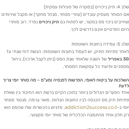
שלב 4: תיק ניכויים (במקרה של פעילות עסקית)
אם הסוחר מעסיק עובדים (עוזרי מסחר, מנהל מחקר) או מקבל שירותים
שחייבים ניכוי מס במקור, יש לפתוח גם
תיק ניכויים
נפרד. רוב סוחרי
היום הפרטיים אינם נדרשים לכך.
שלב 5: עמידה בחובות השוטפות
לאחר פתיחת התיק, יש לעמוד בחובות השוטפות: הגשת דוח שנתי עד
30 באפריל
של השנה שלאחר שנת המס (ניתן לקבל ארכה), ניהול
מסמכים ותיעוד כל עסקאות המסחר.
השלכות על ביטוח לאומי, הפרשות לפנסיה ומע"מ – מה סוחר יומי צריך
לדעת
אחד הפערים הגדולים ביותר בתוכן הקיים ברשת הוא החיבור בין שאלת
פתיחת תיק מס הכנסה לבין החובות הנלוות. מאור גנימה, מנטור מסחר
addiction2success.co.il
יומי ב-
, מדגיש בהכשרות שלו שהמס הוא
רק חלק אחד מהתמונה הכלכלית של סוחר יומי מקצועי.