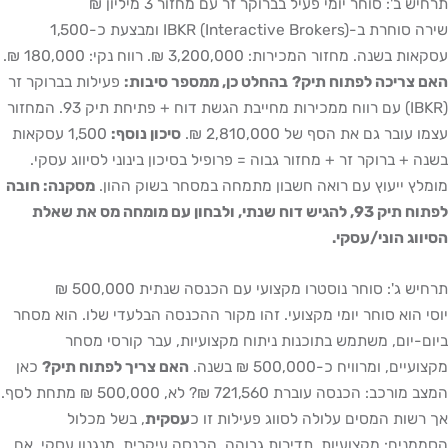
תרחיש ב': סוחר יומי פעיל בברוקר זר עם מחזור 3 מיליון ₪
שירה סוחרת ב-IBKR (Interactive Brokers) ומבצעת כ-1,500
עסקאות בשנה. מחזור המכירות: 3,200,000 ₪. רווח נקי: 180,000 ₪.
האם צריכה לפתוח תיק?
בהחלט כן, ממספר סיבות:
פעילות בברוקר זר
(IBKR) עם רווח ממכירות מחייבת הגשת דוח + פתיחת תיק 93. המחזור
עצמו עובר גם את הסף של 2,810,000 ₪.
סיכון נוסף:
1,500 עסקאות
בשנה + ברוקר זר + מחזור גבוה = פרופיל בסיכון בינוני לסיווג עסקי.
מומלץ ייעוץ עם רואה חשבון מתמחה במסחר בשוק ההון.
מסקנה: חובה
לפתוח תיק 93, להגיש דוח שנתי, ולבחון עם מומחה מס את שאלת
הסיווג הוני/עסקי.
תרחיש ג': סוחר נוסטרו מקצועי עם הכנסה שנתית 500,000 ₪
יוסי הוא סוחר יומי מקצועי. זהו מקור ההכנסה הבלעדי שלו. הוא מסחר
ביום-יום, משתמש בתוכנות ניתוח מקצועיות, עבר קורסי מסחר
מקצועיים, ומרוויח כ-500,000 ₪ בשנה.
האם צריך לפתוח תיק?
כאן
המצב מורכב: הכנסה עוברת 721,560 ₪? לא, 500,000 ₪ מתחת לסף.
אך רשות המסים עלולה לסווג פעילות זו כ
עסקית
, בשל מכלול
הסממנים: מקצועיות, תדירות גבוהה, הכנסה עיקרית, מנגנון עסקי. אם