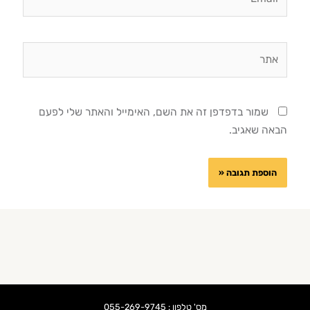
אתר
שמור בדפדפן זה את השם, האימייל והאתר שלי לפעם
הבאה שאגיב.
מס' טלפון : 055-269-9745