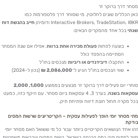
מסחר דרך ברוקר זר
כאן הכללים שונים לחלוטין. מי שסוחר דרך פלטפורמות כמו
Interactive Brokers, TradeStation, IBKR ודומיהן
חייב בהגשת דוח
שנתי
בכל אחד מהמקרים הבאים:
בוצעה לפחות
פעולת מכירה אחת ברווח
, אפילו אם שנת המסחר
הסתיימה בהפסד כולל
התקבלו
דיבידנדים או ריביות
מנכסים בחו"ל
שווי הנכסים בחו"ל הגיע ל־
2,086,000 ₪
(נכון ל-2024)
סוחרי יום פעילים דרך ברוקר זר מבצעים בממוצע
1,000, 2,000
עסקאות בשנה
, בערך 3, 4 עסקאות ביום מסחר. עם היקף כזה, כמעט
בכל מקרה תחול חובת דיווח ופתיחת תיק.
מתי מסחר יומי הופך לפעילות עסקית – הקריטריונים שרשות המסים
בודקת
זהו אחד הנושאים הקריטיים ביותר עבור כל מי ששואל האם מסחר יומי
חייב לפתוח תיק במס הכנסה בישראל. רשות המסים וערכאות משפטיות