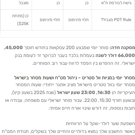
גישה לבורסת ת"א
כן
כן
מוגבל
כן (מתחת
PDT Rule מגביל?
תלוי מינימום
תלוי מינימום
25K$)
מסקנה חדה:
סוחר יומי שמבצע 200 עסקאות בחודש חוסך
45,000,
66,000 דולר לשנה
בעמלות בלבד בעבר לברוקר זר לעומת בנק
ישראלי. זה ההפרש בין הפסד לרווח עבור רוב הסוחרים.
מסחר יומי במניות וול סטריט – ניהול מט"ח ושעות מסחר בישראל
מסחר יומי בוול סטריט מישראל מציב אתגר ייחודי: שעות המסחר
העיקריות הן
16:30, 23:00 שעון ישראל
(שנת 2025 בשעון קיץ),
ובשעון חורף 15:30, 22:00. עבור סוחר ישראלי עם משפחה, עבודה או
חובות נוספות, זה דורש שינוי אורח חיים אמיתי.
השפעת שער דולר-שקל על הרווחיות
כאשר החשבון שלך נמצא בדולרים והחיים שלך בשקלים, תנודת המט"ח