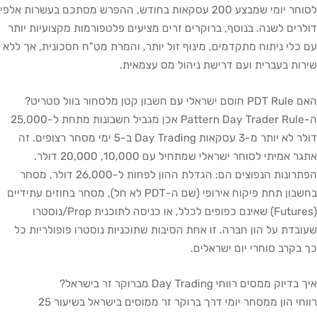
לסוחר יומי שמבצע 200 עסקאות בחודש, ההפרש מסתכם בעשרות אלפי
דולרים לשנה. בנוסף, ברוקרים זרים מציעים פלטפורמות מקצועיות יותר
עם כלי ניתוח מתקדמים, מינוף זול יותר, והמרת מט"ח חסכונית, אך ללא
שירות בעברית ועם דרישת ניהול מס עצמאית.
האם PDT Rule חוסם ישראלי עם חשבון קטן מלסחור בוול סטריט?
ה-Pattern Day Trader Rule אכן מגביל חשבונות מתחת ל-25,000
דולר לא יותר מ-3 עסקאות Day Trading ב-5 ימי מסחר רצופים. זה
אתגר אמיתי לסוחר ישראלי שמתחיל עם 10,000, 20,000 דולר.
הפתרונות הנפוצים הם: הגדלת ההון לפחות ל-26,000 דולר, מסחר
בחשבון תחת פיקוח אירופי (שם ה-PDT לא חל), מסחר בחוזים עתידיים
(Futures) שאינם כפופים לכלל, או כניסה לתוכנית Prop/נוסטרו
שעובדת על הון חברה. זו אחת הסיבות שתוכניות נוסטרו פופולריות כל
כך בקרב סוחרי יום ישראלים.
איך בדיוק ממסים רווחי Day Trading מברוקר זר בישראל?
רווחי הון ממסחר יומי דרך ברוקר זר ממוסים בישראל בשיעור 25