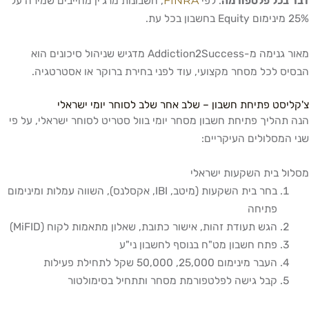
FINRA
דבר בכל פלטפורמה
. לפי
, חשבונות מרג'ין מחייבים שמירה על
25% מינימום Equity בחשבון בכל עת.
מאור גנימה מ-Addiction2Success מדגיש שניהול סיכונים הוא
הבסיס לכל מסחר מקצועי, עוד לפני בחירת ברוקר או אסטרטגיה.
צ'קליסט פתיחת חשבון – שלב אחר שלב לסוחר יומי ישראלי
הנה תהליך פתיחת חשבון מסחר יומי בוול סטריט לסוחר ישראלי, על פי
שני המסלולים העיקריים:
מסלול בית השקעות ישראלי
בחר בית השקעות (מיטב, IBI, אקסלנס), השווה עמלות ומינימום
פתיחה
הגש תעודת זהות, אישור כתובת, שאלון מתאמות לקוח (MiFID)
פתח חשבון מט"ח בנוסף לחשבון ני"ע
העבר מינימום 25,000, 50,000 שקל לתחילת פעילות
קבל גישה לפלטפורמת מסחר ותתחיל בסימולטור