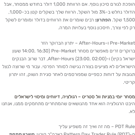
הופכת לגורם סיכון נוסף. אם הרווחת 1,000 דולר בחודש ממסחר, אבל
הדולר נחלש ב-3% מול השקל, הרווח שלך בשקלים קטן בכ-1,000,
1,500 שקל.
הפתרון:
רבים שומרים את הרווחים בדולר ומומרים לשקל
רק לפי צורך, חיסכון נוסף בעלויות המרה.
Pre-Market ו-After-Hours – יתרון הברוקר הזר
ברוקרים זרים מאפשרים מסחר Pre-Market (14:00, 16:30 שעון
ישראל בקיץ) ו-After-Hours (23:00, 02:00), דבר שרוב הבנקים
הישראלים לא מציעים בצורה נגישה לסוחר הפרטי. עבור מי שרוצה לנצל
תגובות על דוחות כספיים שמפורסמים לאחר סגירת השוק, זהו יתרון
קריטי.
מסחר יומי במניות וול סטריט – רגולציה, דיווחים ומיסוי לישראלים
היבט הרגולציה הוא אחד מהנושאים שהמתחרים מתחמקים ממנו, אנחנו
לא.
PDT Rule – מה זה ואיך זה משפיע עליך
ה-Pattern Day Trader Rule (PDT) בארה"ב קובע:
חשבון מתחת