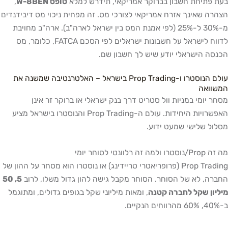
בעת פתיחת חשבון בברוקר אמריקאי, תידרש למלא
טופס W-8BEN
,
הצהרה שאינך אזרח אמריקאי לצורכי מס. זה מפחית ניכוי מס דיבידנדים
מ-30% ל-25% (לפי אמנת המס בין ישראל לארה"ב). ארה"ב מחויבת
לדווח לישראל על חשבונות ישראלים לפי הסכם FATCA, כלומר, מס
הכנסה הישראלי יודע שיש לך חשבון שם.
עולם הנוסטרו ו-Prop Trading בישראל – האלטרנטיבה שמשנה את
המשוואה
מסחר יומי במניות וול סטריט דרך בנק ישראלי או ברוקר זר אינן
האפשרויות היחידות. עולם ה-Prop Trading והנוסטרו בישראל מציע
מסלול שלישי שמעט ידוע.
מה זה Prop/נוסטרו ולמה זה רלוונטי לסוחר יומי
Prop Trading (פרופריאטרי טריידינג) או נוסטרו הוא מסחר על ההון של
החברה, לא של הסוחר. הסוחר מקבל גישה להון גדול משלו, לרוב
5, 50
מיליון שקל לחברה קטנה
, ומאות מיליוני שקל בגופים גדולים, ומתוגמל
ב-40%, 60% מהרווחים הנקיים.