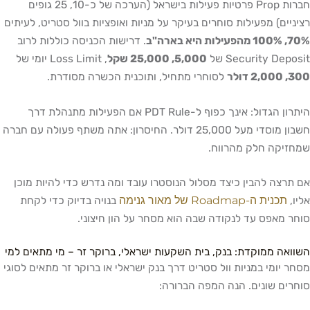
חברות Prop פרטיות פעילות בישראל (הערכה של כ-10, 25 גופים
רציניים) מפעילות סוחרים בעיקר על מניות ואופציות בוול סטריט, לעיתים
70%, 100% מהפעילות היא בארה"ב
. דרישות הכניסה כוללות לרוב
Security Deposit של
5,000, 25,000 שקל
, Loss Limit יומי של
300, 2,000 דולר
לסוחרי מתחיל, ותוכנית הכשרה מסודרת.
היתרון הגדול: אינך כפוף ל-PDT Rule אם הפעילות מתנהלת דרך
חשבון מוסדי מעל 25,000 דולר. החיסרון: אתה משתף פעולה עם חברה
שמחזיקה חלק מהרווח.
אם תרצה להבין כיצד מסלול הנוסטרו עובד ומה נדרש כדי להיות מוכן
תכנית ה-Roadmap של מאור גנימה
אליו,
בנויה בדיוק כדי לקחת
סוחר מאפס עד לנקודה שבה הוא מסחר על הון חיצוני.
השוואה ממוקדת: בנק, בית השקעות ישראלי, ברוקר זר – מי מתאים למי
מסחר יומי במניות וול סטריט דרך בנק ישראלי או ברוקר זר מתאים לסוגי
סוחרים שונים. הנה המפה הברורה: