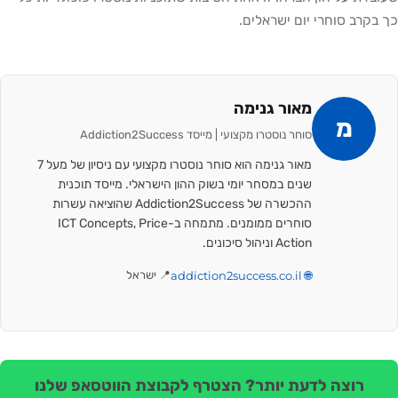
כך בקרב סוחרי יום ישראלים.
מאור גנימה
מ
סוחר נוסטרו מקצועי | מייסד Addiction2Success
מאור גנימה הוא סוחר נוסטרו מקצועי עם ניסיון של מעל 7
שנים במסחר יומי בשוק ההון הישראלי. מייסד תוכנית
ההכשרה של Addiction2Success שהוציאה עשרות
סוחרים ממומנים. מתמחה ב-ICT Concepts, Price
Action וניהול סיכונים.
🌐 addiction2success.co.il
📍 ישראל
רוצה לדעת יותר? הצטרף לקבוצת הווטסאפ שלנו