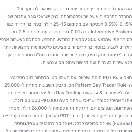
מה ההבדל המרכזי בין מסחר יומי דרך בנק ישראלי לברוקר זר?
ההבדל המרכזי הוא עלויות ופלטפורמה. בנק ישראלי גובה עמלות של
0.15%, 0.35% לעסקה עם מינימום 15–25 דולר, בעוד ברוקר זר כמו
Interactive Brokers גובה 0.01 דולר למניה עם מינימום 2.5 דולר.
לסוחר יומי שמבצע 200 עסקאות בחודש, ההפרש מסתכם בעשרות אלפי
דולרים לשנה. בנוסף, ברוקרים זרים מציעים פלטפורמות מקצועיות יותר
עם כלי ניתוח מתקדמים, מינוף זול יותר, והמרת מט"ח חסכונית — אך
ללא שירות בעברית ועם דרישת ניהול מס עצמאית.
האם PDT Rule חוסם ישראלי עם חשבון קטן מלסחור בוול סטריט?
ה-Pattern Day Trader Rule אכן מגביל חשבונות מתחת ל-25,000
דולר לא יותר מ-3 עסקאות Day Trading ב-5 ימי מסחר רצופים. זה
אתגר אמיתי לסוחר ישראלי שמתחיל עם 10,000–20,000 דולר.
הפתרונות הנפוצים הם: הגדלת ההון לפחות ל-26,000 דולר, מסחר
בחשבון תחת פיקוח אירופי (שם ה-PDT לא חל), מסחר בחוזים עתידיים
(Futures) שאינם כפופים לכלל, או כניסה לתוכנית Prop/נוסטרו
שעובדת על הון חברה. זו אחת הסיבות שתוכניות נוסטרו פופולריות כל