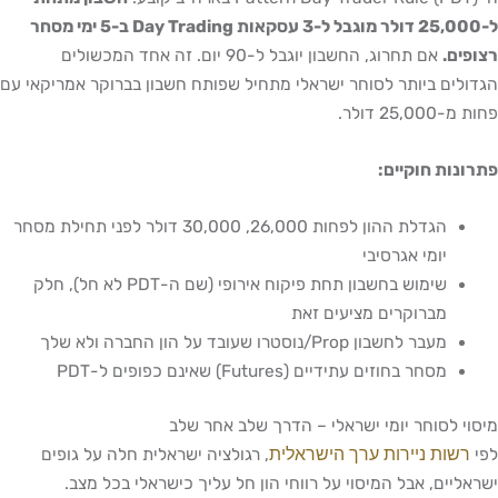
ל-25,000 דולר מוגבל ל-3 עסקאות Day Trading ב-5 ימי מסחר
רצופים.
אם תחרוג, החשבון יוגבל ל-90 יום. זה אחד המכשולים
הגדולים ביותר לסוחר ישראלי מתחיל שפותח חשבון בברוקר אמריקאי עם
פחות מ-25,000 דולר.
פתרונות חוקיים:
הגדלת ההון לפחות 26,000, 30,000 דולר לפני תחילת מסחר
יומי אגרסיבי
שימוש בחשבון תחת פיקוח אירופי (שם ה-PDT לא חל), חלק
מברוקרים מציעים זאת
מעבר לחשבון Prop/נוסטרו שעובד על הון החברה ולא שלך
מסחר בחוזים עתידיים (Futures) שאינם כפופים ל-PDT
מיסוי לסוחר יומי ישראלי – הדרך שלב אחר שלב
רשות ניירות ערך הישראלית
לפי
, רגולציה ישראלית חלה על גופים
ישראליים, אבל המיסוי על רווחי הון חל עליך כישראלי בכל מצב.