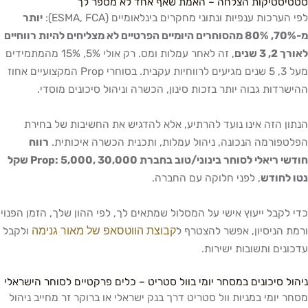
סטטיסטיקות הצלחה – האמת שאף אחד לא מספר לך
לפי הערכות ענפיות ונתוני מחקרים בינלאומיים (ESMA, FCA):
יותר
מ-70%, 80% מהסוחרים היומיים הפרטיים לא מצליחים להיות רווחיים
לאורך 2, 3 שנים
, זה לאחר עמלות ומס. רק אולי 5%, 15% מהמתמידים
מעל 3, 5 שנים מגיעים לרווחיות עקבית. בסוחרי Prop המקצועיים אחוז
ההישרדות גבוה יותר בזכות סינון, הכשרה וניהול סיכונים מוסדי.
הנתון הזה אינו נועד להרתיע, אלא להדגיש את החשיבות של בחירת
הפלטפורמה הנכונה, ניהול עמלות, ותכנית הכשרה איכותית.
רווח
חודשי ריאלי לסוחר בינוני/טוב בחברת Prop: 5,000, 30,000 שקל
נטו לחודש
, לפני חלוקה עם החברה.
כדי לקבל ייעוץ אישי על המסלול שמתאים לך, לפי ההון שלך, הזמן הפנוי
קבוצת הווטסאפ של מאור גנימה
ורמת הניסיון, אפשר להצטרף ל
ולקבל
עדכונים ותשובות ישירות.
ניהול סיכונים במסחר יומי בוול סטריט – כלים פרקטיים לסוחר הישראלי
מסחר יומי במניות וול סטריט דרך בנק ישראלי או ברוקר זר מחייב ניהול