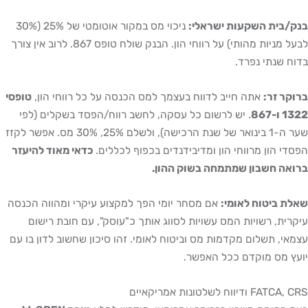
בנק/בית השקעות ישראלי:
ניכוי מס במקור אוטומטי של 25% (30%
לבעל מניות מהותי) על רווחי הון. הבנק שולח טופס 867. לרוב אין צורך
בדוח שנתי נפרד.
ברוקר זר:
אתה חייב לדווח בעצמך למס הכנסה על כל רווחי הון,
טופסי
1322 ו-867
. יש לרשום כל עסקה, לחשב רווח/הפסד בשקלים (לפי
שער ה-1 בינואר של שנת הרכישה), ולשלם 25%, 30% מס. אפשר לקזז
הפסדי הון מרווחי הון ומדיבידנדים בכפוף לכללים.
כדאי מאוד להיעזר
ברואה חשבון שמתמחה בשוק ההון.
שאלת ביטוח לאומי:
אם מסחר יומי הפך למקצוע עיקרי ומהווה הכנסה
עיקרית, רשויות המס עשויות לסווג אותך כ"עוסק", עם חובת רישום
עצמאי, תשלום מקדמות מס וביטוח לאומי. זהו סיכון שחשוב לדון בו עם
יועץ מס מוקדם ככל האפשר.
FATCA, CRS ודיווח לשלטונות אמריקאיים