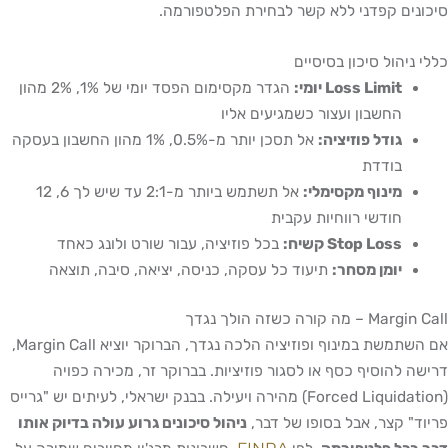
סיכונים קפדני ללא קשר לבחירת הפלטפורמה.
כללי ניהול סיכון בסיסיים
Loss Limit יומי:
הגדר מקסימום הפסד יומי של 1%, 2% מהון
החשבון ועצור כשמגיעים אליו
גודל פוזיציה:
אל תסכן יותר מ-0.5%, 1% מהון החשבון בעסקה
בודדת
מינוף מקסימלי:
אל תשתמש ביותר מ-2:1 עד שיש לך 6, 12
חודשי רווחיות עקבית
Stop Loss קשיח:
בכל פוזיציה, עבור שורט ולונג כאחד
יומן מסחר:
תיעוד כל עסקה, כניסה, יציאה, סיבה, תוצאה
Margin Call – מה קורה כשזה הולך נגדך
אם השתמשת במינוף ופוזיציה הלכה נגדך, הברוקר יוציא Margin Call,
דרישה להוסיף כסף או לסגור פוזיציות. בברוקר זר, מכירה כפויה
(Forced Liquidation) מהירה ויעילה. בבנק ישראלי, לעיתים יש "גרייס
פריוד" קצר, אבל בסופו של דבר,
ניהול סיכונים גרוע עולה בדיוק אותו