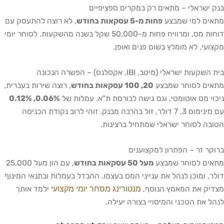
בנק ישראלי – מתאים רק במקרים ספציפיים
מתאים למי שמבצע
פחות מ-5 עסקאות בחודש
, לא רוצה להתעסק עם
דוחות מס, ומרוויח פחות מ-50,000 שקל בשנה מהשקעות. לסוחר יומי
מקצועי, לא מומלץ בשום פנים ואופן.
בית השקעות ישראלי (מיטב, IBI, אקסלנס) – הפשרה הנכונה
מתאים לסוחר שמבצע
20, 100 עסקאות בחודש
, רוצה שירות בעברית,
ניכוי מס אוטומטי, וגם גישה לבורסת ת"א. עמלות של
0.06%, 0.12%
עם מינימום 3, 7 דולר, זול בהרבה מבנק. זוהי לרוב נקודת הכניסה
הטובה לסוחר ישראלי שמתחיל ברצינות.
ברוקר זר – הפתרון למקצוענים
מתאים לסוחר שמבצע
מעל 50 עסקאות בחודש
, עם הון מעל 25,000
דולר, ומוכן לנהל את ענייני המס בעצמו. ההבדל בעמלות ובתנאי המינוף
מנטורינג מסחר יומי מקצועי
מצדיק את המאמץ הנוסף,
ילמד אותך
לנהל את הטכני והמיסויי בצורה יעילה.