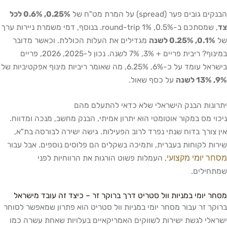
הבנקים גובים פער (spread) על המרת מט"ח של
0.25%, 0.6% לכל
צד
, שמסתכם ב-0.5%, 1% round-trip. בנוסף, דמי משמרת ניירות ערך
של
0.1%, 0.25% לשנה
מגדילים את העלות הכוללת. וכאשר מדובר
במינוף? ריבית פריים + 3%, 7% לשנה. נכון ל-2025, 2026, פריים
בישראל עומד על כ-6%, 6.25%, מה שאומר ריביות מינוף אפקטיביות של
9%, 13% לשנה
על כסף שאול.
יתרונות הבנק הישראלי שלא כדאי להתעלם מהם
ניכוי מס במקור אוטומטי הוא יתרון אמיתי, הבנק מחשב, מנכה ומדווח.
אין צורך בדוח שנתי נפרד לרוב הפעילות. גישה ישירה לבורסה בת"א,
שירות לקוחות בעברית, ותמיכה בשקלים הם פלוסים נוספים. אבל עבור
מסחר יומי מקצועי
, העמלות פשוט הורגות את הרווחיות לפני
שמתחילים.
מסחר יומי במניות וול סטריט דרך ברוקר זר – כיצד זה עובד מישראל
ברוקר זר עבור מסחר יומי במניות וול סטריט הוא פתרון שמאפשר לסוחר
ישראלי לגשת ישירות לשווקים האמריקאיים בעלויות שאחת עשרה כמו