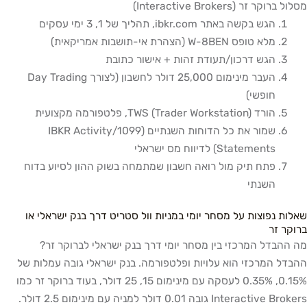
מסלול ברוקר זר (Interactive Brokers)
הגש בקשה באתר ibkr.com, תהליך של 1, 3 ימי עסקים
מלא טופס W-8BEN (הצהרת אי-תושבות אמריקאית)
הגש דרכון/תעודת זהות + אישור כתובת
העבר מינימום 25,000 דולר לחשבון (לצורך Day Trading
חופשי)
הורד TWS (Trader Workstation), פלטפורמה מקצועית
שמור את כל הדוחות השנתיים (1099/IBKR Activity
Statements) לדיווח מס ישראלי
פתח תיק מול רואה חשבון שמתמחה בשוק ההון לסיוע בדוח
השנתי
שאלות נפוצות על מסחר יומי במניות וול סטריט דרך בנק ישראלי או
ברוקר זר
מה ההבדל המרכזי בין מסחר יומי דרך בנק ישראלי לברוקר זר?
ההבדל המרכזי הוא עלויות ופלטפורמה. בנק ישראלי גובה עמלות של
0.15%, 0.35% לעסקה עם מינימום 15, 25 דולר, בעוד ברוקר זר כמו
Interactive Brokers גובה 0.01 דולר למניה עם מינימום 2.5 דולר.