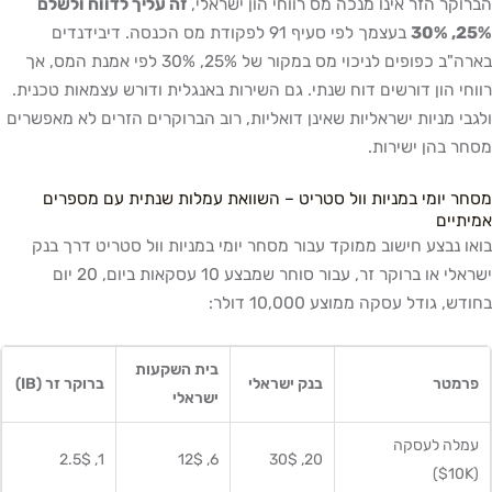
הברוקר הזר אינו מנכה מס רווחי הון ישראלי,
זה עליך לדווח ולשלם
25%, 30%
בעצמך לפי סעיף 91 לפקודת מס הכנסה. דיבידנדים
בארה"ב כפופים לניכוי מס במקור של 25%, 30% לפי אמנת המס, אך
רווחי הון דורשים דוח שנתי. גם השירות באנגלית ודורש עצמאות טכנית.
ולגבי מניות ישראליות שאינן דואליות, רוב הברוקרים הזרים לא מאפשרים
מסחר בהן ישירות.
מסחר יומי במניות וול סטריט – השוואת עמלות שנתית עם מספרים
אמיתיים
בואו נבצע חישוב ממוקד עבור מסחר יומי במניות וול סטריט דרך בנק
ישראלי או ברוקר זר, עבור סוחר שמבצע 10 עסקאות ביום, 20 יום
בחודש, גודל עסקה ממוצע 10,000 דולר:
בית השקעות
פרמטר
בנק ישראלי
ברוקר זר (IB)
ישראלי
עמלה לעסקה
1, 2.5$
6, 12$
20, 30$
(10K$)