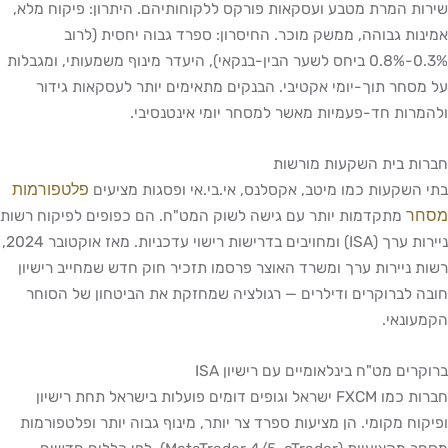
שירות המרת מטבע ועסקאות פורקס ללקוחותיהם. היתרון: פיקוח מלא,
אמינות גבוהה, ממשק מוכר. החיסרון: ספרד גבוה יחסית (לרוב
0.3%-0.8% ביחס לשער הבין-בנקאי), היעדר מינוף משמעותי, ומגבלות
על מסחר תוך-יומי אקטיבי. הבנקים מתאימים יותר לעסקאות גידור
ולהמרות חד-פעמיות מאשר למסחר יומי אינטנסיבי.
חברות בית השקעות מורשות
פלטפורמות
בתי השקעות כמו מיטב, אקסלנס, אי.בי.אי ופסגות מציעים
מסחר
מתקדמות יותר עם גישה לשוק המט"ח. הם כפופים לפיקוח רשות
ניירות ערך (ISA) ומחויבים בדרישות רישוי עדכניות. מאז אוקטובר 2024,
רשות ניירות ערך ומשרד האוצר פרסמו תזכיר חוק חדש שמחייב רישיון
חובה לברוקרים ודילרים — רגולציה שמחזקת את הביטחון של הסוחר
הקמעונאי.
ברוקרים מט"ח בינלאומיים עם רישיון ISA
חברות כמו FXCM ישראל וגופים דומים פועלות בישראל תחת רישיון
ופיקוח מקומי. הן מציעות ספרד צר יותר, מינוף גבוה יותר ופלטפורמות