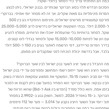
כמה הון התחלתי צריך כדי לסחור בדולר-שקל?
הסכום הנדרש תלוי בסוג הברוקר שבוחרים. בבנק ישראלי, ניתן לבצע
המרות מינימליות גם מאות שקלים, אך זה לא מסחר יומי אמיתי. בברוקרי
פורקס קמעונאיים מורשים ישראלים, מינימום ההפקדה נע בין 500
ל-2,000 דולר. בבתי השקעות ישראליים נדרשים לרוב 5,000–25,000
שקל. לסחור ברווחיות בלי שהעמלות יאכלו את הרווחים, מומלץ להגיע
עם הון של לפחות 10,000–15,000 שקל ולסחור בגדלי לוט קטנים.
בדרך הפרופ טריידינג, דמי הרשמה לאתגר נעים בין 150 ל-500 דולר
בלבד, אבל נדרשת יכולת הוכחה לפני שמקבלים הון ממומן.
מה ההבדל בין שער יציג לשער בנק ישראל לבין שער הברוקר?
השער היציג הוא שער ייחוס רשמי המחושב ומפורסם על ידי בנק ישראל
מדי יום סביב השעה 15:15, המשקף את ממוצע עסקאות ההמרה בשוק
הבין-בנקאי. שער הברוקר הוא המחיר בפועל שבו ניתן לקנות או למכור
בזמן אמת, והוא כולל ספרד (הפרש בין Ask ל-Bid) שהוא הרווח של
הברוקר. ב-15 באפריל 2026, למשל, השוק נגע ב-2.9902 במסחר
תוך-יומי אבל השער היציג נקבע על 3.014 — פער של 112 פיפסים
שממחיש עד כמה שני המחירים יכולים להיות שונים ביום תנודתי.