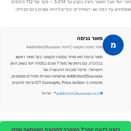
תוך-יומי אבל השער היציג נקבע על 3.014 — פער של 112 פיפסים
שממחיש עד כמה שני המחירים יכולים להיות שונים ביום תנודתי.
מאור גנימה
מ
סוחר נוסטרו מקצועי | מייסד Addiction2Success
מאור גנימה הוא סוחר נוסטרו מקצועי, בעל תואר ראשון
בכלכלה, עם ניסיון של מעל 7 שנים במסחר יומי בשוק ההון
הישראלי. מייסד תוכנית ההכשרה של
Addiction2Success שהוציאה עשרות סוחרים ממומנים.
מתמחה ב-ICT Concepts, Price Action וניהול סיכונים.
🌐 addiction2success.co.il
📍 ישראל
רוצה לדעת יותר? הצטרף לקבוצת הווטסאפ שלנו