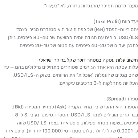
מעבר לרמת תמיכה/התנגדות ברורה, לא "בעיגול".
יעד רווח (Take Profit)
יחס ריווח-הפסד (R:R) של לפחות 1:2 הוא סטנדרט סביר. בצמד
USD/ILS, בימים עם תנודה יומית ממוצעת של 40–80 פיפסים, ניתן
לתכנן יעדים של 20–40 פיפסים עם סטופ של 10–20 פיפסים.
חישוב עלות עסקה במסחר דולר שקל ברוקר ישראלי
עלות עסקה היא אחד הגורמים שסוחרים מתחילים מזלזלים בהם — עד
שהם מגלים שהעמלות "אוכלות" את הרווחים. בשוק ה-USD/ILS,
העלויות מתחלקות ל-3 מרכיבים עיקריים:
ספרד (Spread)
הספרד הוא ההפרש בין מחיר הקנייה (Ask) למחיר המכירה (Bid).
בברוקרים מובילים לצמד USD/ILS, הספרד טיפוסי נע בין 3 ל-8
פיפסים בשעות מסחר פעילות. פיפס אחד בצמד USD/ILS שווה
כ-0.0001 שקל לדולר. בלוט סטנדרטי (100,000 יחידות), פיפס אחד