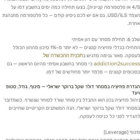
4/5 או פלטפורמה קניינית). בצעו תחילה כמה ימים בחשבון דמו על
הצמד USD/ILS, גם אם יש לכם ניסיון קודם — כל פלטפורמה מתנהגת
אחרת.
שלב 6: תחילת מסחר עם הון אמיתי
התחילו בגדלי פוזיציה קטנים — לא יותר מ-1% סיכון מההון הכולל
תכנית ההכשרה של
לעסקה. מאור גנימה מדגיש ב
addiction2success
כי מסחר בחשבון אמיתי מהיום הראשון — גם
בסכומים קטנים — מלמד יותר מחודשים של דמו.
הגדרת פוזיציה במסחר דולר שקל ברוקר ישראלי — מינוף, גודל, סטופ
ויעד
ניהול פוזיציה נכון הוא ההבדל בין סוחר שורד לסוחר שנשרף. כשמדובר
במסחר דולר שקל ברוקר ישראלי, הנה המשתנים הקריטיים שחייבים
להגדיר לפני כל כניסה לעסקה.
מינוף (Leverage)