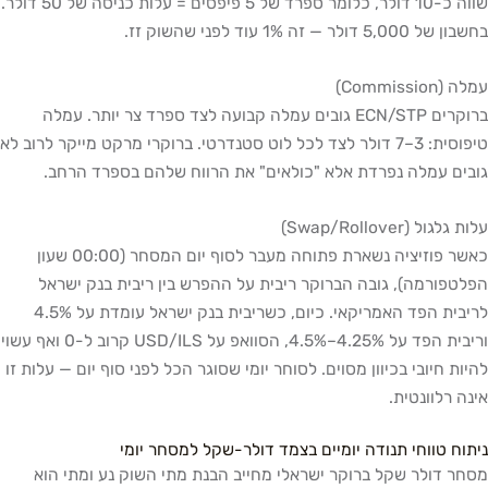
שווה כ-10 דולר, כלומר ספרד של 5 פיפסים = עלות כניסה של 50 דולר.
בחשבון של 5,000 דולר — זה 1% עוד לפני שהשוק זז.
עמלה (Commission)
ברוקרים ECN/STP גובים עמלה קבועה לצד ספרד צר יותר. עמלה
טיפוסית: 3–7 דולר לצד לכל לוט סטנדרטי. ברוקרי מרקט מייקר לרוב לא
גובים עמלה נפרדת אלא "כולאים" את הרווח שלהם בספרד הרחב.
עלות גלגול (Swap/Rollover)
כאשר פוזיציה נשארת פתוחה מעבר לסוף יום המסחר (00:00 שעון
הפלטפורמה), גובה הברוקר ריבית על ההפרש בין ריבית בנק ישראל
לריבית הפד האמריקאי. כיום, כשריבית בנק ישראל עומדת על 4.5%
וריבית הפד על 4.25%–4.5%, הסוואפ על USD/ILS קרוב ל-0 ואף עשוי
להיות חיובי בכיוון מסוים. לסוחר יומי שסוגר הכל לפני סוף יום — עלות זו
אינה רלוונטית.
ניתוח טווחי תנודה יומיים בצמד דולר-שקל למסחר יומי
מסחר דולר שקל ברוקר ישראלי מחייב הבנת מתי השוק נע ומתי הוא