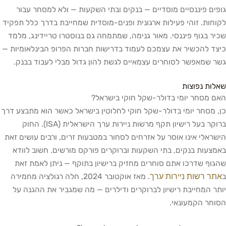
גופים פיננסיים מוסדיים — בנקים ובתי השקעות — ולא למסחר עבור
לקוחות. זוהי פעילות ארגונית ופנים-מוסדית שמחייבת בדרך כלל תפקיד
שכיר בגוף פיננסי. מאור גנימה, שמתמחה גם בנוסטרו טריידינג, מלמד
כיצד להכשיר את עצמכם לעמוד בדרישות חברות הפרופ הבינלאומיות —
גשר שמאפשר לסוחרים עצמאיים לגשת להון גדול מבלי לעבוד בבנק.
שאלות נפוצות
האם מסחר יומי בדולר-שקל חוקי בישראל?
כן, מסחר יומי בדולר-שקל חוקי לחלוטין בישראל כאשר הוא מתבצע דרך
ברוקר בעל רישיון תקף מרשות ניירות ערך הישראלית (ISA). החוק
הישראלי אינו אוסר על אזרחים לסחור במטבעות זרים, ורבים עושים זאת
באמצעות בנקים, בתי השקעות וברוקרים פורקס מורשים. חשוב לוודא
שהגוף שדרכו אתם סוחרים מחזיק ברישיון בתוקף — ניתן לאמת זאת
אתר רשות ניירות ערך
ב
. מאז אוקטובר 2024, חלה רגולציה מחמירה
יותר המחייבת רישיון לברוקרים ודילרים — מה שמגביר את ההגנה על
הסוחר הקמעונאי.