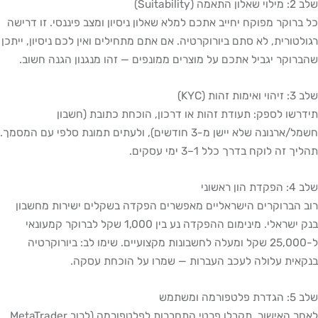
שלב 2: מילוי שאלון התאמה (Suitability)
כל ברוקר מפוקח יחייב אתכם למלא שאלון ניסיון ומצב פיננסי. זו דרישה
רגולטורית, לא סתם ביורוקרטיה. אם אתם מתחילים ואין לכם ניסיון, ייתכן
שהברוקר יגביל אתכם על מוצרים ממונפים — זהו מנגנון הגנה חשוב.
שלב 3: זיהוי ואימות זהות (KYC)
תידרשו לספק: תעודת זהות או דרכון, הוכחת כתובת (חשבון
חשמל/ארנונה שלא יישן מ-3 חודשים), ולעתים תמונת סלפי עם המסמך.
תהליך זה לוקח בדרך כלל 1–3 ימי עסקים.
שלב 4: הפקדת הון ראשוני
רוב הברוקרים הישראליים מאפשרים הפקדה בשקלים ישירות מחשבון
בנק ישראלי. מינימום ההפקדה נע בין 1,000 שקל לברוקר קמעונאי
ל-25,000 שקל ומעלה לחשבונות מקצועיים. שימו לב: ביורוקרטיה
בנקאית עלולה לעכב העברות — שמרו על הוכחת עסקה.
שלב 5: הגדרת פלטפורמה ומשתמש
לאחר האישור, תקבלו פרטי התחברות לפלטפורמה (לרוב MetaTrader