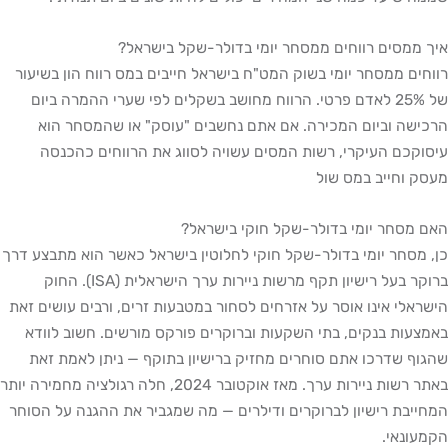
איך ממסים רווחים ממסחר יומי בדולר-שקל בישראל?
רווחים ממסחר יומי בשוק המט"ח בישראל חייבים במס רווח הון בשיעור
של 25% לאדם פרטי. הרווח מחושב בשקלים לפי שערי ההמרה ביום
הרכישה וביום המכירה. אם אתם נחשבים "עוסק" או שהמסחר הוא
עיסוקכם העיקרי, רשות המסים עשויה לסווג את הרווחים כהכנסה
מעסק וחייב במס שול
האם מסחר יומי בדולר-שקל חוקי בישראל?
כן, מסחר יומי בדולר-שקל חוקי לחלוטין בישראל כאשר הוא מתבצע דרך
ברוקר בעל רישיון תקף מרשות ניירות ערך הישראלית (ISA). החוק
הישראלי אינו אוסר על אזרחים לסחור במטבעות זרים, ורבים עושים זאת
באמצעות בנקים, בתי השקעות וברוקרים פורקס מורשים. חשוב לוודא
שהגוף שדרכו אתם סוחרים מחזיק ברישיון בתוקף — ניתן לאמת זאת
באתר רשות ניירות ערך. מאז אוקטובר 2024, חלה רגולציה מחמירה יותר
המחייבת רישיון לברוקרים ודילרים — מה שמגביר את ההגנה על הסוחר
הקמעונאי.