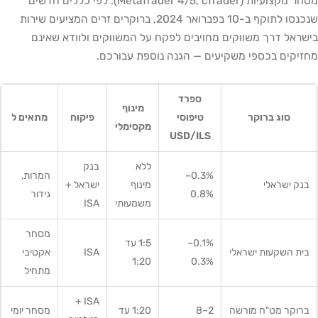
מסחר מקצועיות (MetaTrader 4/5, cTrader). לפי כללים חדשים
שנכנסו לתוקף ב-10 בפברואר 2024, ברוקרים זרים המציעים שירות
בישראל דרך משווקים מחויבים לפקח על המשווקים ולוודא שאינם
מחזיקים בכספי משקיעים — הגנה נוספת עבורכם.
ספרד
מינוף
סוג ברוקר
טיפוסי
פיקוח
מתאים ל
מקסימלי
USD/ILS
ללא
בנק
0.3%–
המרות,
בנק ישראלי
מינוף
ישראל +
0.8%
גידור
משמעותי
ISA
מסחר
0.1%–
1:5 עד
בית השקעות ישראלי
ISA
אקטיבי
1:20
0.3%
מתחיל
ISA +
ברוקר מט"ח מורשה
2–8
1:20 עד
מסחר יומי