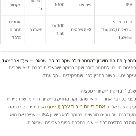
רגולטור
ISA
פיפסים
1:100
מקצועי
זר
חברת פרופ
סוחרים
1:10 עד
ישראלית (כגון The
2–5 פיפסים
משתנה
מנוסים
1:50
5%ers)
בלבד
תהליך פתיחת חשבון למסחר דולר שקל ברוקר ישראלי — צעד אחר צעד
פתיחת חשבון למסחר דולר שקל ברוקר ישראלי מורכבת מ-6 שלבים
עיקריים, שחשוב להבין לפני שמפקידים שקל אחד.
שלב 1: בדיקת רישיון ורגולציה
לפני כל דבר אחר — ודאו שהברוקר מחזיק ברישיון תקף מרשות ניירות
אתר רשות ניירות ערך (isa.gov.il)
ערך הישראלית.
מפרסם רשימה
מעודכנת של גופים מורשים. ברוקר ללא רישיון ISA — אפילו אם הוא
מוסדר במדינה זרה — אינו בהכרח כפוף לאכיפה ישראלית.