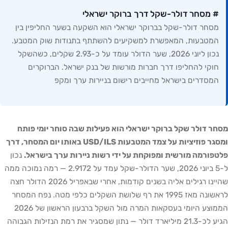
# מסחר דולר-שקל דרך ברוקר ישראלי
מסחר דולר-שקל בברוקר ישראלי הוא השקעה בשער החליפין בין
המטבעות, המאפשרת למשקיעים להשתתף בתנודות שוק המטבע.
נכון ליוני 2026, שער הדולר עומד על כ-2.93 שקלים, כשהשקל
חוקי להחליפו דרך חברות מורשות של בנק ישראל. הברוקרים
המסדרים בישראל מחייבים רישום בניירות ערך ומקפ
מסחר דולר שקל ברוקר ישראלי הוא פעילות שבה סוחר יומי פותח
ומסגר פוזיציות על צמד המטבעות USD/ILS באותו יום המסחר, דרך
פלטפורמה מורשית ומפוקחת על ידי רשות ניירות ערך בישראל.
נכון
ל-5 ביוני 2026, שער הדולר-שקל עמד על 2.9172 — רמה נמוכה ממה
שהיינו רגילים אליה בשנים קודמות, אחרי שבאפריל 2026 הדולר חצה
לראשונה מאז 1995 את רף שלושת השקלים כלפי מטה. נפח המסחר
הממוצע היומי בעסקאות המרה מול השקל ברבעון הראשון של 2026
הגיע לכ-21.3 מיליארד דולר — נתון שמסגיר את רמת הנזילות הגבוהה