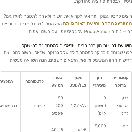
ניסיון ואבטחת פוזיציה מהודקת.
רוצים להבין עמוק יותר איך לקרוא את השוק ולא רק לתגובה לאירועים?
מנטורינג מסחר יומי עם מאור גנימה
הוא מסלול שבו לומדים בדיוק את
זה — ניתוח Price Action על בסיס יומי, עם חשבון אמיתי.
השוואת דרישות הון בברוקרים ישראליים למסחר בדולר-שקל
לפני שבוחרים ברוקר למסחר דולר שקל ברוקר ישראלי, חשוב להבין את
דרישות ההון המינימליות ואת התנאים השונים. הנה השוואה מעשית:
קטגוריית
הון
מינוף
ספרד
פלטפורמה
רגולציה
ברוקר
מינימלי
USD/ILS
ממוצע
בנק
0
80–
ישראלי
(חשבון
ללא / 1:2
200
קניינית
בנק ישראל
גדול
קיים)
פיפסים
בית
5,000–
1:5 עד
15–40