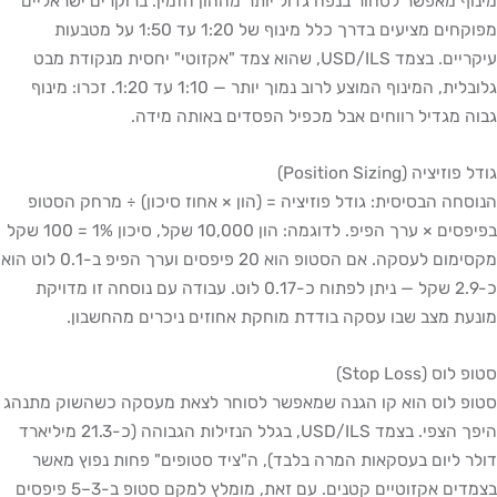
מינוף מאפשר לסחור בנפח גדול יותר מההון הזמין. ברוקרים ישראליים
מפוקחים מציעים בדרך כלל מינוף של 1:20 עד 1:50 על מטבעות
עיקריים. בצמד USD/ILS, שהוא צמד "אקזוטי" יחסית מנקודת מבט
גלובלית, המינוף המוצע לרוב נמוך יותר — 1:10 עד 1:20. זכרו: מינוף
גבוה מגדיל רווחים אבל מכפיל הפסדים באותה מידה.
גודל פוזיציה (Position Sizing)
הנוסחה הבסיסית: גודל פוזיציה = (הון × אחוז סיכון) ÷ מרחק הסטופ
בפיפסים × ערך הפיפ. לדוגמה: הון 10,000 שקל, סיכון 1% = 100 שקל
מקסימום לעסקה. אם הסטופ הוא 20 פיפסים וערך הפיפ ב-0.1 לוט הוא
כ-2.9 שקל — ניתן לפתוח כ-0.17 לוט. עבודה עם נוסחה זו מדויקת
מונעת מצב שבו עסקה בודדת מוחקת אחוזים ניכרים מהחשבון.
סטופ לוס (Stop Loss)
סטופ לוס הוא קו הגנה שמאפשר לסוחר לצאת מעסקה כשהשוק מתנהג
היפך הצפי. בצמד USD/ILS, בגלל הנזילות הגבוהה (כ-21.3 מיליארד
דולר ליום בעסקאות המרה בלבד), ה"ציד סטופים" פחות נפוץ מאשר
בצמדים אקזוטיים קטנים. עם זאת, מומלץ למקם סטופ ב-3–5 פיפסים