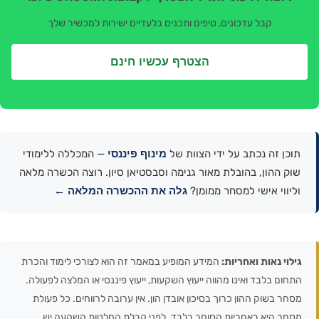
קבל עדכונים, טיפים ותכנים בלעדיים ישירות למכשיר שלך
הצטרף עכשיו חינם
מינוף פיננסי
תוכן זה נכתב על ידי הצוות של
— המכללה ללימודי
שוק ההון, בהובלת מאור גנימה וסבסטיאן סיון. רוצה הכשרה מלאה
גלה את ההכשרה המלאה ←
וליווי אישי למסחר ממומן?
גילוי נאות ואחריות:
המידע המופיע במאמר זה הוא לצורכי לימוד והכרת
התחום בלבד ואינו מהווה ייעוץ השקעות, ייעוץ פיננסי או המלצה לפעולה.
מסחר בשוק ההון כרוך בסיכון אובדן הון. אין ערובה לרווחים. כל פעולת
מסחר היא באחריות הסוחר בלבד. לפני קבלת החלטות השקעה יש