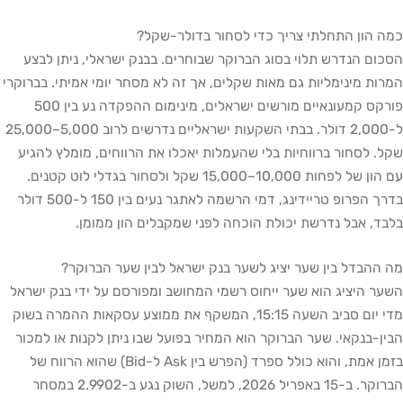
כמה הון התחלתי צריך כדי לסחור בדולר-שקל?
הסכום הנדרש תלוי בסוג הברוקר שבוחרים. בבנק ישראלי, ניתן לבצע
המרות מינימליות גם מאות שקלים, אך זה לא מסחר יומי אמיתי. בברוקרי
פורקס קמעונאיים מורשים ישראלים, מינימום ההפקדה נע בין 500
ל-2,000 דולר. בבתי השקעות ישראליים נדרשים לרוב 5,000–25,000
שקל. לסחור ברווחיות בלי שהעמלות יאכלו את הרווחים, מומלץ להגיע
עם הון של לפחות 10,000–15,000 שקל ולסחור בגדלי לוט קטנים.
בדרך הפרופ טריידינג, דמי הרשמה לאתגר נעים בין 150 ל-500 דולר
בלבד, אבל נדרשת יכולת הוכחה לפני שמקבלים הון ממומן.
מה ההבדל בין שער יציג לשער בנק ישראל לבין שער הברוקר?
השער היציג הוא שער ייחוס רשמי המחושב ומפורסם על ידי בנק ישראל
מדי יום סביב השעה 15:15, המשקף את ממוצע עסקאות ההמרה בשוק
הבין-בנקאי. שער הברוקר הוא המחיר בפועל שבו ניתן לקנות או למכור
בזמן אמת, והוא כולל ספרד (הפרש בין Ask ל-Bid) שהוא הרווח של
הברוקר. ב-15 באפריל 2026, למשל, השוק נגע ב-2.9902 במסחר