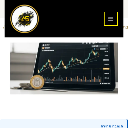
ילוג
תוכן
כתיבת תגובה
כלים ופלטפורמות
Addiction To Success
/
/ מאת
תשובה מהירה