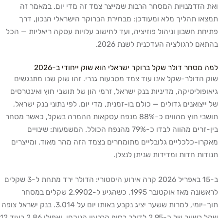
ואת הזדמנויות המסחר הרבות שמייצר צמד זה מדי יום. במאמר זה
תמצאו תהליך מלא ומעודכן: מבחירת הברוקר הישראלי הנכון, דרך
פתיחת חשבון וניהול פוזיציה, ועד לחישוב עלויות עסקה ריאליות — הכל
בהתאם לרגולציה העדכנית לשנת 2026.
למה מסחר דולר שקל ברוקר ישראלי הוא שוק ייחודי ב-2026
שוק הדולר-שקל אינו עוד צמד מטבעות גנרי. זהו שוק שבו מתנגשים
גיאופוליטיקה, מדיניות בנק ישראל, זרמי הון של תושבי חוץ ואינטרסים
של ייצואנים גדולים — כולם בו-זמנית, מדי יום. לפי נתוני בנק ישראל,
תושבי חוץ מהווים כ-88% מנפח עסקאות ההמרה בשקל, כאשר מסחר
בין-זרים מהווה לבדו כ-79% מהנפח הכולל. המשמעות: שינויים
מאקרו-כלכליים גלובליים מתומחרים בצמד הזה מהר מאוד, ומייצרים
תנודות חדות ומדידות שניתן לנצלן.
ב-15 באפריל 2026 קרה אירוע היסטורי: הדולר ירד מתחת ל-3 שקלים
לראשונה מאז אוקטובר 1995, כשהגיע ל-2.9902 שקלים במסחר
תוך-יומי, למרות ששער יציג נקבע באותו יום על 3.014. בנק ישראל צופה
שקל בשער של כ-2.95 לדולר בסוף הרבעון הנוכחי, ואפילו 2.86 בעוד 12