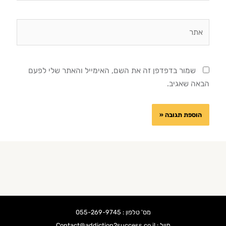
אתר
שמור בדפדפן זה את השם, האימייל והאתר שלי לפעם
הבאה שאגיב.
מס' טלפון : 055-269-9745
מייל : Contact@addiction2success.co.il