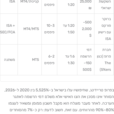
השקעות
25,000
קניינית/MT4
ISA
1:20
פיפסים
ישראלי
₪
ברוקר
500–
פורקס
1:20 עד
3–10
ISA +
MT4/MT5
2,000
עם רישיון
1:50
פיפסים
SEC/FCA
$
ISA
חברת
דמי
פרופ (כגון
הרשמה
1:6 עד
2–6
MT5
משתנה
The
150–
1:30
פיפסים
500$
5%ers)
בפרופ טריידינג, שחיפושיו עלו בישראל ב-5,525% בין 2020 ל-2026,
הסוחר אינו מסכן את הונו האישי אלא משלם דמי הרשמה לאתגר
הערכה. לאחר מעבר מוצלח הוא מקבל חשבון ממומן ומשאיר לעצמו
80%–90% מהרווחים. עם זאת, חשוב לדעת: רק כ-7% מהסוחרים