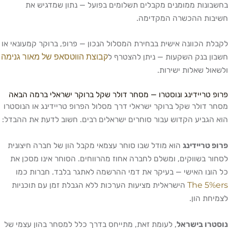
בחשבונות ממומנים מקבלים תשלומים בפועל — נתון שמדגיש את
חשיבות ההכשרה המקדימה.
לקבלת הכוונה אישית בבחירת המסלול הנכון — פרופ, ברוקר קמעונאי או
קבוצת הווטסאפ של מאור גנימה
חשבון בנק השקעות — ניתן להצטרף ל
ולשאול שאלות ישירות.
פרופ טריידינג ונוסטרו — מסחר דולר שקל ברוקר ישראלי ברמה הבאה
מסחר דולר שקל ברוקר ישראלי דרך מסלול הפרופ טריידינג או הנוסטרו
הוא הגביע הקדוש עבור סוחרים ישראלים רבים. חשוב לדעת את ההבדל:
פרופ טריידינג
הוא מודל שבו סוחר עצמאי מקבל הון של חברה חיצונית
לסחור בשווקים, ומשלם לחברה אחוז מהרווחים. הסוחר אינו מסכן את
כל הונו האישי — בעיקר את דמי ההרשמה לאתגר בלבד. חברות כמו
The 5%ers
הישראלית מציעות הערכות ללא הגבלת זמן עם תוכניות
לצמיחת הון.
נוסטרו בישראל
, לעומת זאת, מתייחס בדרך כלל למסחר בהון עצמי של