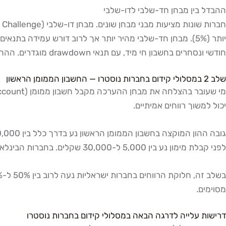
ההבדל בין מבחן חד-שלבי לדו-שלבי
חודשי ונסחרים בחשבון חי מיד, עם תנאי drawdown מוגדרים. ההחלטה בין המסלולים משפיעה ישירות על מהירות ההתקדמות בתוך מסלולי קידום בחברות נוסטרו.
שלב 2 במסלולי קידום בחברות נוסטרו — החשבון הממומן הראשון
יכול למשוך רווחים אמיתיים.
לפני קבלת מימון נע בין 5,000 ל-30,000 שקלים. בחברות הבינלאומיות, דמי ההרשמה למבחן (ולא השקעה ממשית) הם בדרך כלל נמוכים משמעותית.
מסוימים.
דרישות עלייה לדרגה הבאה במסלולי קידום בחברות נוסטרו