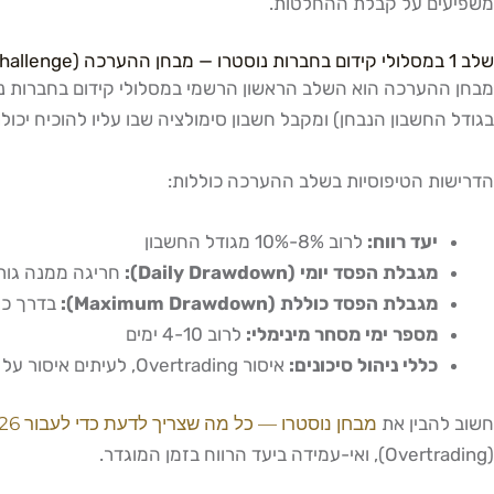
משפיעים על קבלת ההחלטות.
שלב 1 במסלולי קידום בחברות נוסטרו — מבחן ההערכה (Challenge)
מבחן ההערכה הוא השלב הראשון הרשמי במסלולי קידום בחברות נו
בגודל החשבון הנבחן) ומקבל חשבון סימולציה שבו עליו להוכיח יכולת
הדרישות הטיפוסיות בשלב ההערכה כוללות:
יעד רווח:
לרוב 8%-10% מגודל החשבון
מגבלת הפסד יומי (Daily Drawdown):
חריגה ממנה גורר
מגבלת הפסד כוללת (Maximum Drawdown):
בדרך כלל 10%
מספר ימי מסחר מינימלי:
לרוב 4-10 ימים
כללי ניהול סיכונים:
איסור Overtrading, לעיתים איסור על מסחר סביב חדשות מאקרו
חשוב להבין את
מבחן נוסטרו — כל מה שצריך לדעת כדי לעבור 2026
(Overtrading), ואי-עמידה ביעד הרווח בזמן המוגדר.