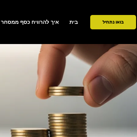
ילוג
תוכן
בית
איך להרוויח כסף ממסחר ב 90 ימ
בואו נתחיל
כתיבת תגובה
/
נוסטרו
/ מאת
Addiction To Success