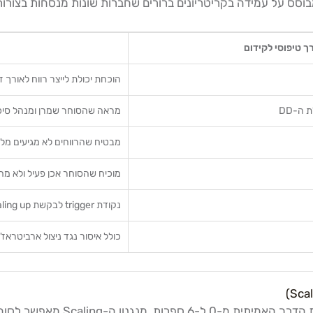
וסס על עמידה בקריטריונים ברורים שחברות שונות מנסחות בצורות ש
ך טיפוסי לקידום
הוכחת יכולת לייצר רווח לאורך 
מראה שהסוחר שמרן ומנהל סיכו
מבטיח שהרווחים לא מגיעים מלו
מוכיח שהסוחר אכן פעיל ולא מ
נקודת trigger לבקשת scaling up
כולל איסור נגד ניצול ארביטראז', newsware trading, וכו
הגדלת ההון היא הלב של מסלולי ק