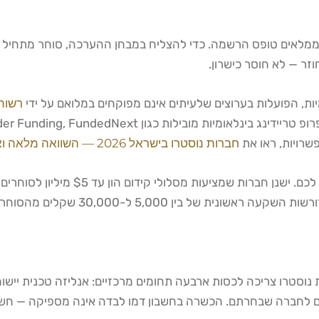
לאים טופס הרשמה. כדי להצליח במבחן ההערכה, סוחר מתחיל חייב ל
זר — לא חוסר כישרון.
רשות 
שרויות, ראו את
חברות נוסטרו בישראל 2026 — השוואה מלאה ואיך לבחור
בחירת החברה הנכונה משפיעה ישירות על 
לסכומים נמוכים בהרבה. כמו כן, חברות 
טרו צריכה לכסות ארבעה תחומים מרכזיים: אנליזה טכנית יישומית (
סחר תחת לחץ, ומבנה כללי ה-Challenge הספציפיים לחברה שבחרתם. הכשרה בחשבון דמו לב