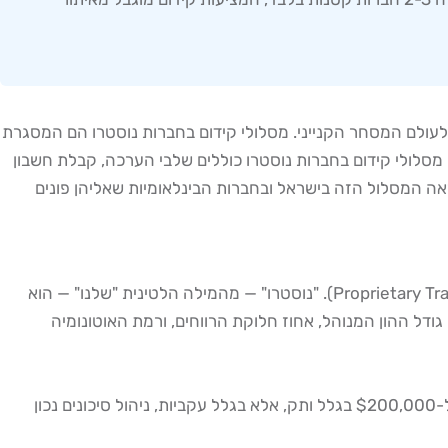
 לעולם המסחר הקנייני. מסלולי קידום בחברות נוסטרו הם המסגרת
מסלולי קידום בחברות נוסטרו כוללים שלבי הערכה, קבלת חשבון
נראה המסלול הזה בישראל ובחברות הבינלאומיות שאליהן פונים
מסלולי קידום בחברות נוסטרו הם סדרת שלבים פורמליים או בלתי פורמליים שדרכם מתקדם סוחר בתוך מסגרת של מסחר קנייני (Proprietary Trading). "נוסטרו" — מהמילה הלטינית "שלנו" — הוא
ל ההון המנוהל, אחוז חלוקת הרווחים, ורמת האוטונומיה
בשונה מקריירה תאגידית קלאסית, כאן אין "תואר" שמקדם אתכם — יש רק תוצאות. חברה שמספקת לסוחר $50,000 לא תעביר אותו ל-$200,000 בגלל ותק, אלא בגלל עקביות, ניהול סיכונים נכון