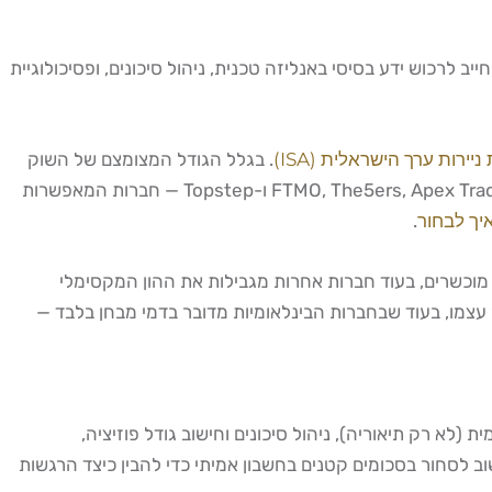
רכוש ידע בסיסי באנליזה טכנית, ניהול סיכונים, ופסיכולוגיית
ניירות ערך הישראלית (ISA)
. בגלל הגודל המצומצם של השוק
המקומי, רוב הסוחרים הישראלים הממוקדים בתחום פונים לחברות פרופ טריידינג בינלאומיות מובילות כגון FTMO, The5ers, Apex Trader Funding, FundedNext ו-Topstep — חברות המאפשרות
.
מסלולי הקידום הזמינים לכם. ישנן חברות שמציעות מסלולי קידום הון עד $5 מיליון לסוחרים מוכשרים, בעוד חברות אחרות מגבילות את ההון המקסימלי
נוסטרו ישראליות מקומיות דורשות השקעה ראשונית של בין 5,000 ל-30,000 שקלים מהסוחר עצמו, בעוד שבחברות הבינלאומיות מדובר בדמי מבחן בלבד —
לא רק תיאוריה), ניהול סיכונים וחישוב גודל פוזיציה,
דה אינה מספיקה — חשוב לסחור בסכומים קטנים בחשבון אמיתי כדי להבין כיצד הרגשות