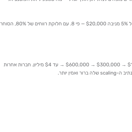
כדי להמחיש: סוחר המייצר 5% תשואה חודשית על $50,000 מרוויח $2,500 ברוטו. אם אותו סוחר מנהל $400,000, אותה תשואה של 5% מניבה $20,000 — פי 8. עם חלוקת רווחים של 80%, הסוחר
חברות בינלאומיות מובילות כגון The5ers מציעות scaling plans שבהם הון יכול לגדול בשלבים: מ-$6,000 → $60,000 → $150,000 → $300,000 → $600,000 → עד $4 מיליון. חברות אחרות