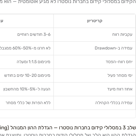
הקידום במסלולי קידום בחברות נוסטרו לא מגיע אוטומטית — הוא מב
קריטריון
ער
עקביות רווח
3-6 חודשים רווחיים
עמידה ב-Drawdown
לא חרגו מ-50%-60% ממגבלת ה-DD
יחס רווח-הפסד
מינימום 1:1.5 ומעלה
ימי מסחר פעיל
מינימום 10-20 ימים בחודש
אחוז רווח מיעד
הגעה ל-5%-10% מהחשבון
עמידה בכללי הקהילה
ללא הפרות של כללי מסחר
שלב 3 במסלולי קידום בחברות נוסטרו — הגדלת ההון המנוהל (Scaling)