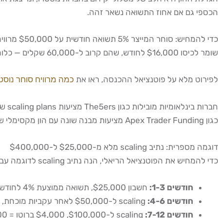
הכספי גם אם אחוז התשואה נשאר זהה.
שומר לכיסו $16,000 לחודש, שהם קרוב ל-60,000 שקלים — כלומר שש ספרות בשנה מושגות תוך חודשים בודדים ברמת ניהול הון זו.
לפירוט מלא על פוטנציאל ההכנסה, ראו את
כמה מרוויח סוחר נוסטרו
כגון Apex Trader Funding מציעות מבנה שונה עם הון מקסימלי של $300,000. הכלל הוא: ככל שהחברה גדולה ומוכרת יותר — כך נתיב ה-scaling שלה ברור ואמין יותר.
דוגמה מספרית: נתיב scaling מלא מ-$25,000 ל-$400,000
כדי להמחיש את הפוטנציאל הריאלי, הנה נתיב scaling לדוגמה עבור סוחר שמתחיל עם חשבון $25,000 בחברה בינלאומית:
חודשים 1-3:
חשבון $25,000, תשואה ממוצעת 4% לחודש = $1,000 ברוטו, הכנסה נטו (80%) = $800 לחודש
חודשים 4-6:
scaling ל-$50,000 לאחר עקביות מוכחת, $2,000 ברוטו = $1,600 נטו לחודש
חודשים 7-12:
scaling ל-$100,000, $4,000 ברוטו = $3,200 נטו — כ-12,000 שקלים לחודש