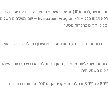
חברות שונות מציעות מבני מבחן שונים. מבחן דו-שלבי (Two-Phase Challenge) הוא הנפוץ ביותר: בשלב הראשון עומדים ביעד רווח גבוה יחסית (לרוב 10%), ובשלב השני מוכיחים עקביות עם יעד נמוך
יותר (5%). מבחן חד-שלבי מהיר יותר אך לרוב דורש עמידה בתנאים מחמירים יותר. חברות כגון Apex Trader Funding מציעות מסלול ללא מבחן כלל — ה-Evaluation Program — שבו משלמים תשלום
פנה האמיתית בכל מסלולי הקידום בחברות נוסטרו. בשלב זה, הסוחר עובר מחשבון דמו לחשבון שבו הוא
 תלוי בחברה וב"גודל" המבחן שבוחרים. בחברות נוסטרו ישראליות מקומיות, ההון ההתחלתי הנדרש מהסוחר עצמו
בשלב זה, חלוקת הרווחים בחברות ישראליות נעה לרוב בין 50% ל-70% לטובת הסוחר, כאשר חברות בינלאומיות מובילות מציעות לרוב 80% עד 90%, ובחלק מהמקרים אף 100% מהרווחים בתנאים