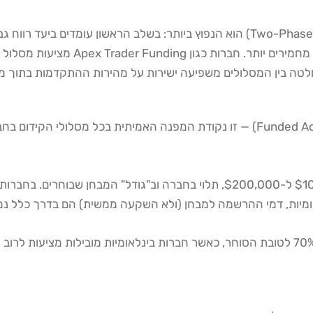
מי שעובר בהצלחה את מבחן ההערכה מקבל חשבון ממומן (Funded Account) — זו נקודת המ
גובה ההון המוקצה בחשבון הממומן הראשון נע בדרך כלל בין $10,000 ל-$200,000,