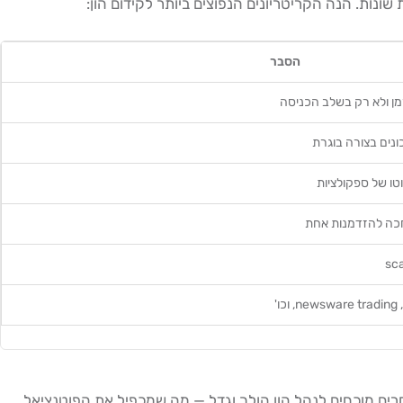
ונות. הנה הקריטריונים הנפוצים ביותר לקידום הון:
הסבר
זמן ולא רק בשלב הכניסה
נים בצורה בוגרת
טו של ספקולציות
חכה להזדמנות אחת
'
ידום בחברות נוסטרו, ומייצגת את הדרך האמיתית מ-0 ל-6 ספרות. מנגנון ה-Scaling מאפשר לסוחרים מוכחים לנהל הון הולך וגדל — מה שמכפיל את הפוטנציאל