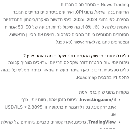
News Trading – מסחר סביב הכרזות
הודעות בנק ישראל, נתוני CPI, ואירועים ביטחוניים מחייבים תגובה
מהירה. לפי נתוני 2024, 2026, בימי חדשות מאקרו/ביטחון התנודתיות
היומית עלתה ל-1%, 1.8%, מה שיכול להיות תנועה של 30, 50 אגורות.
הסוחרים המנוסים ביותר מחכים לפרסום, רואים את הכיוון הראשוני,
ומצטרפים לתנועה לאחר אישור (לא לפני).
כלים לניתוח יומי שוק המט״ח דולר שקל – מה באמת צריך?
ניתוח יומי שוק המט״ח דולר שקל לסוחרי יום ישראלים מצריך קבוצת
כלים ספציפית. ריכזנו כאן רשימה מעשית שמאור גנימה ממליץ על כמוה
לתלמידיו בתכנית Roadmap.
מקורות נתוני שוק בזמן אמת
Investing.com/il
, ציטוט בזמן אמת, טווח יומי, גרף
אינטראקטיבי. נכון לדוגמאות בתקופה זו: USD/ILS ≈ 2.8895
₪.
TradingView
, גרפים, אינדיקטורים טכניים, ניתוחים של קהילת