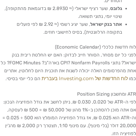
הסוחרים.
גלובס
, שער רציף ישראלי (≈ 2.8930 ₪ בדוגמאות מהתקופה),
שינוי יומי, נתוני תשואה.
אתר בנק ישראל
, שער יציג רשמי (≈ 2.92 ₪ לפי פועלים
בתקופה הרלוונטית), בסיס לחישובי חוזים.
לוח חדשות כלכלי (Economic Calendar)
לפני כל יום מסחר, הסוחר חייב לבדוק: האם יש החלטת ריבית בנק
ישראל? נתוני CPI? Nonfarm Payrolls בארה"ב? FOMC Minutes? כל
אחת מהפרסומים האלה יכולה לשנות את תוכנית היום לחלוטין. אתרים
לוח החדשות של Investing.com בעברית
כמו
הם כלי יומי בסיסי.
ATR ומחשבון Position Sizing
לפי ה-ATR של 0.020, 0.030 ₪, ניתן לחשב את גודל הפוזיציה הנכון:
אם אתה מוכן להסתכן ב-1% מהון של 50,000 ₪ = 500 ₪ לעסקה,
וה-ATR הוא 0.025 ₪, אז גודל הפוזיציה המומלץ הוא 500 ÷ 0.025 =
20,000 דולר (בלי מינוף). עם מינוף 1:10, תצטרך רק 2,000 ₪ מרג'ין
לפוזיציה הזו.