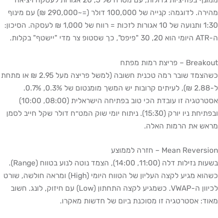
מהירה. לדוגמה: קנייה של 100,000 דולר (=~290,000 ₪) עם מינוף
1:30 ותנועה של 10 אגורות לזכות = רווח של 1,000 ₪ לעסקה. הסיכון:
ה-ATR היומי הוא 20, 30 "פיפס", כך שסטופ צר מדי "יישטף" בקלות.
Breakout – פריצת רמות מפתח
כשהצמד שובר רמה טכנית חשובה (למשל פריצה מעל 2.95 ₪ או מתחת
ל-2.88 ₪), לעיתים קרובות יש המשך מומנטום של 0.3%, 0.7%.
אסטרטגיה זו עובדת הכי טוב בפתיחה הישראלית (08:00, 10:00)
ובפתיחת ניו יורק (15:30). ניתוח יומי שוק המט״ח דולר שקל חייב לסמן
מראש את הרמות האלה.
Mean Reversion – חזרה לממוצע
בשעות נזילות דלה (11:00, 14:00), הצמד נוטה לנוע בטווח (Range).
כשהוא מגיע לקצה העליון של הטווח היומי (High) ומראה חולשה, שורט
לכיוון ה-VWAP. כשמגיע לקצה התחתון (Low) עם חיזוק, לונג. חשוב
מאוד: אסטרטגיה זו מסוכנת ביום של חדשות מאקרו.