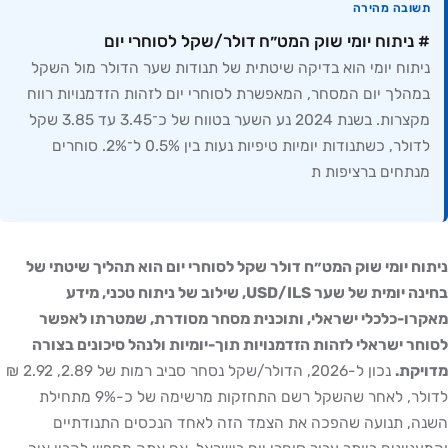
תשובה מהירה
# ניתוח יומי שוק המט״ח דולר/שקל לסוחרי יום
ניתוח יומי הוא בדיקה שיטתית של תנודות שער הדולר מול השקל
במהלך יום המסחר, המאפשרת לסוחרי יום לזהות הזדמנויות רווח
מקצרות. בשנת 2024 נע השער בטווח של כ־3.45 עד 3.85 שקל
לדולר, כשתנודות יומיות טיפיות נעות בין 0.5% ל־2%. סוחרים
מנתחים ברציפות ת
ניתוח יומי שוק המט״ח דולר שקל לסוחרי יום הוא תהליך שיטתי של
בחינה יומית של שער USD/ILS, שילוב של ניתוח טכני, מידע
מאקרו-כלכלי ישראלי, ותוכנית מסחר מסודרת, שמטרתו לאפשר
לסוחר ישראלי לזהות הזדמנויות תוך-יומיות ולנהל סיכונים בצורה
מדויקת.
נכון ל-2026, הדולר/שקל נסחר סביב רמות של 2.89, 2.92 ₪
לדולר, לאחר שהשקל רשם התחזקות מרשימה של כ-9% מתחילת
השנה, תנועה שהפכה את הצמד הזה לאחד הנכסים התנודתיים