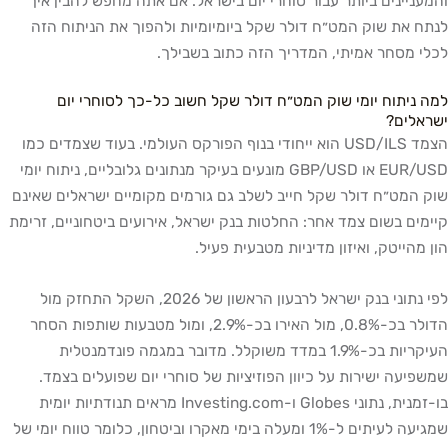
והמעניינים ביותר עבור סוחרי יום בישראל. אם אתה מחפש להבין איך
לנתח את שוק המט״ח דולר שקל ביומיומיות ולהפוך את הניתוח הזה
לכלי מסחר אמיתי, המדריך הזה כתוב בשבילך.
למה ניתוח יומי שוק המט״ח דולר שקל חשוב כל-כך לסוחרי יום
ישראלים?
הצמד USD/ILS הוא ייחודי בנוף הפורקס העולמי. בעוד שצמדים כמו
EUR/USD או GBP/USD מונעים בעיקר מנתונים גלובליים, ניתוח יומי
שוק המט״ח דולר שקל חייב לשלב גם גורמים מקומיים ישראלים שאינם
קיימים בשום צמד אחר: החלטות בנק ישראל, אירועים ביטחוניים, זרימת
הון מהייטק, ואיזון מדיניות מטבעית פעיל.
לפי נתוני בנק ישראל לרבעון הראשון של 2026, השקל התחזק מול
הדולר בכ-0.8%, מול האירו בכ-2.9%, ומול מטבעות שותפות הסחר
העיקריות בכ-1.9% במדד משוקלל. מדובר במגמה פונדמנטלית
שמשפיעה ישירות על כיוון הפוזיציות של סוחרי יום שפועלים בצמד.
בו-זמנית, נתוני Globes ו-Investing.com מראים תנודתיות יומית
שמגיעה לעיתים ל-1% ומעלה בימי מאקרו וביטחון, כלומר טווח יומי של