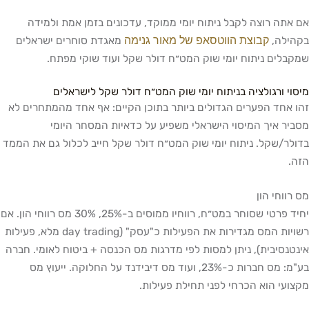
אם אתה רוצה לקבל ניתוח יומי ממוקד, עדכונים בזמן אמת ולמידה
קבוצת הווטסאפ של מאור גנימה
בקהילה,
מאגדת סוחרים ישראלים
שמקבלים ניתוח יומי שוק המט״ח דולר שקל ועוד שוקי מפתח.
מיסוי ורגולציה בניתוח יומי שוק המט״ח דולר שקל לישראלים
זהו אחד הפערים הגדולים ביותר בתוכן הקיים: אף אחד מהמתחרים לא
מסביר איך המיסוי הישראלי משפיע על כדאיות המסחר היומי
בדולר/שקל. ניתוח יומי שוק המט״ח דולר שקל חייב לכלול גם את הממד
הזה.
מס רווחי הון
יחיד פרטי שסוחר במט״ח, רווחיו ממוסים ב-25%, 30% מס רווחי הון. אם
רשויות המס מגדירות את הפעילות כ"עסק" (day trading מלא, פעילות
אינטנסיבית), ניתן למסות לפי מדרגות מס הכנסה + ביטוח לאומי. חברה
בע"מ: מס חברות כ-23%, ועוד מס דיבידנד על החלוקה. ייעוץ מס
מקצועי הוא הכרחי לפני תחילת פעילות.