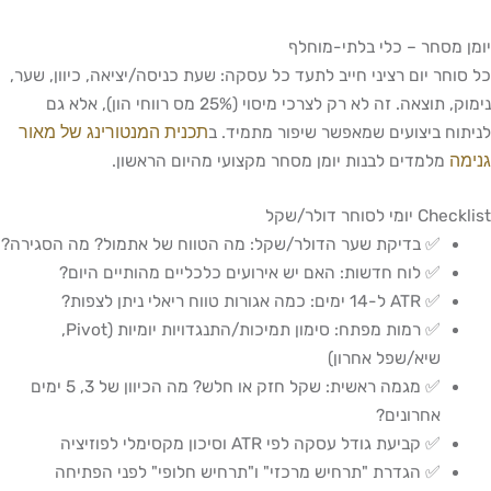
יומן מסחר – כלי בלתי-מוחלף
כל סוחר יום רציני חייב לתעד כל עסקה: שעת כניסה/יציאה, כיוון, שער,
נימוק, תוצאה. זה לא רק לצרכי מיסוי (25% מס רווחי הון), אלא גם
תכנית המנטורינג של מאור
לניתוח ביצועים שמאפשר שיפור מתמיד. ב
גנימה
מלמדים לבנות יומן מסחר מקצועי מהיום הראשון.
Checklist יומי לסוחר דולר/שקל
✅ בדיקת שער הדולר/שקל: מה הטווח של אתמול? מה הסגירה?
✅ לוח חדשות: האם יש אירועים כלכליים מהותיים היום?
✅ ATR ל-14 ימים: כמה אגורות טווח ריאלי ניתן לצפות?
✅ רמות מפתח: סימון תמיכות/התנגדויות יומיות (Pivot,
שיא/שפל אחרון)
✅ מגמה ראשית: שקל חזק או חלש? מה הכיוון של 3, 5 ימים
אחרונים?
✅ קביעת גודל עסקה לפי ATR וסיכון מקסימלי לפוזיציה
✅ הגדרת "תרחיש מרכזי" ו"תרחיש חלופי" לפני הפתיחה