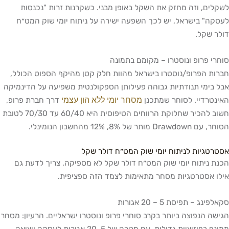
לשקלים, וזה מחזק את השקל באופן מבני. כשקרנות זרות "נכנסות
לעסקה" בישראל, יש לכך השפעה ישירה על ניתוח יומי שוק המט״ח
דולר שקל.
סוחרי פרופ ונוסטרו – מקומם בתמונה
חברות הפרופ/נוסטרו בישראל מהוות חלק קטן מהיקף הספוט הכולל,
אבל בימי תנודתיות גבוהה פעילותן הספקולנטית משפיעה על הדינמיקה
מסחר יומי ללא הון עצמי
האינטרדיי. לסוחר שמתכנן
דרך חברת פרופ,
חשוב להכיר שחלוקת הרווחים הטיפוסית היא 60/40 עד 70/30 לטובת
הסוחר, עם Drawdown מותר של 8%, 12% מהחשבון הנומינלי.
אסטרטגיות לניתוח יומי שוק המט״ח דולר שקל
הכנת ניתוח יומי שוק המט״ח דולר שקל לא מספיקה, צריך לדעת גם
אילו אסטרטגיות מסחר מתאימות לצמד הזה ספציפית.
סקאלפינג – תפיסת 5 – 20 אגורות
הגישה הנפוצה ביותר בקרב סוחרי פרופ ונוסטרו ישראליים. הרעיון: מסחר
ממונף בפוזיציות גדולות, עם מטרה של 5, 20 אגורות לעסקה ויציאה