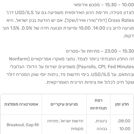
10:00 – 15:30 – מפגש אירופאי
לונדון פעילה, וזרימת ההון האירופאית משפיעה גם על USD/ILS דרך
Cross Rates (דולר/אירו ואירו/שקל). אם יש הודעת בנק ישראל, היא
מגיעה לרוב בין 14:00, 15:00 ומייצרת תנועה חדה של 0.5%, 1.5% תוך
דקות.
15:30 – 23:00 – פתיחת וול-סטריט
זה החלון התנודתי ביותר לצמד. נתוני מאקרו אמריקאיים (Nonfarm
Payrolls, CPI, Fed Minutes) משפיעים ישירות על הדולר הגלובלי
ובהתאם, על USD/ILS. בימי חדשות פד, ניתוח יומי שוק המט״ח דולר
שקל חייב לכלול את ציפיות הריבית האמריקאית.
רמת
חלון זמן
מניעים עיקריים
אסטרטגיה מומלצת
תנודתיות
08:00,
בינונית,
חדשות ישראל, פתיחה
Breakout, Gap fill
10:00
גבוהה
מקומית