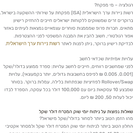
רגולציה – מי מפקח?
רשות ניירות ערך הישראלית (ISA) מפקחת על שירותי ההשקעה בישראל.
ברוקרים זרים שמשווקים ללקוחות ישראלים חייבים להחזיק רישיון
מתאים. חברות פרופ שמממנות סוחרים עצמאיים נמצאות לעיתים באזור
אפור רגולטורי, חשוב להבין את המבנה המשפטי לפני ההצטרפות.
רשות ניירות ערך הישראלית
לבדיקת רישיון ברוקר, ניתן לפנות לאתר
.
עלויות אמיתיות שכדאי לחשב
לפני שמחשבים רווחים, חייבים לחשב עלויות: ספרד ממוצע בדולר/שקל
(0.001, 0.005 ₪ לפיפס בחשבונות גדולים, יותר בקמעונאי), עלויות
Rollover/Swap לפוזיציות שנפתחות בלילה, עמלות ברוקר. בסוחר
שמבצע 10 עסקאות ביום עם 100,000 דולר בכל עסקה, הספרד לבדו
יכול לעלות 50, 200 ₪ ליום.
שאלות נפוצות על ניתוח יומי שוק המט״ח דולר שקל
מהו הזמן הטוב ביותר לסחור בדולר/שקל מישראל?
החלון הטוב ביותר לניתוח יומי שוק המט״ח דולר שקל ולמסחר אקטיבי