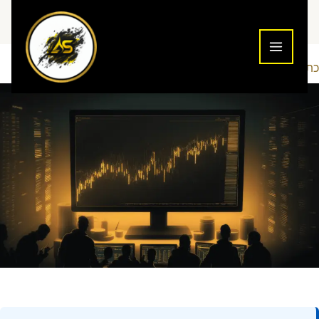
ילוג
תוכן
כתיבת תגובה
שוק ההון
Addiction To Success
/
/ מאת