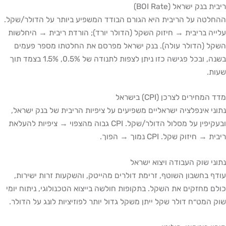
ריבית בנק ישראל (BOI Rate)
ההחלטה על הריבית היא הגורם הבודד המשפיע ביותר על הדולר/שקל.
עלייה בריבית → חיזוק השקל (הדולר יורד); הורדת ריבית → היחלשות
השקל (הדולר עולה). בנק ישראל מפרסם את החלטתו מספר פעמים
בשנה, ובכל פגישה כזו ניתן לצפות לתנודה של 0.5%, 1.5% בצמד תוך
שעות.
מדד המחירים לצרכן (CPI) בישראל
נתוני אינפלציה ישראליים משפיעים על ציפיות הריבית של בנק ישראל,
ובעקיפין על מסלול הדולר/שקל. CPI גבוה מהצפוי → ציפיות להעלאת
ריבית → חיזוק שקל. CPI נמוך → הפוך.
נתוני שוק העבודה ויצוא ישראל
עודף בחשבון השוטף, זרימת דולרים מהייטק, והשקעות זרות ישירות,
כולם מחזקים את השקל. בתקופות חולשה בייצוא הטכנולוגי, ניתוח יומי
שוק המט״ח דולר שקל ייתן משקל גדול יותר לפוזיציות לונג על הדולר.