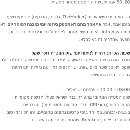
20, 50 אגורות, שזו הזדמנות מסחר ממשית.
רוב האתרים הישראליים (TheMarker, גלובס, הבנקים) מספקים שער
בזמן אמת, אבל
אף אחד מהם לא מספק ניתוח יומי מובנה לסוחר יום
: לא
רמות intraday, לא תרחישי מסחר, לא ניהול סיכונים יומי. זה בדיוק
הפער שמדריך זה בא למלא.
שעות הכי תנודתיות לניתוח יומי שוק המט״ח דולר שקל
הבנת מבנה היום היא צעד ראשון קריטי בכל ניתוח יומי שוק המט״ח דולר
שקל. לא כל שעה ביום שווה, יש "חלונות זמן" עם נזילות ותנודתיות
גבוהה בהרבה מהשאר.
08:00 – 10:00 – פתיחה ישראלית
שוק המט״ח המקומי מתעורר. בנק ישראל פעיל, חדשות מקומיות
מתפרסמות (נתוני CPI, מדד, הודעות ממשלתיות). תנודתיות
בינונית-גבוהה, במיוחד בימי פרסום נתונים מקומיים. זהו חלון זמן טוב
לסוחרי פריצות (Breakout) שמחפשים תנועה ראשונית.