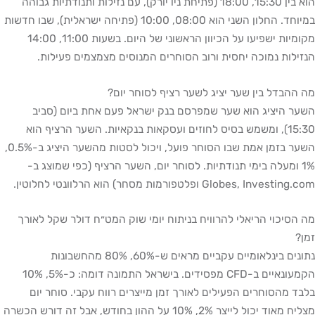
הוא בין 15:30, 18:00 (פתיחת ניו יורק), עם נזילות ותנודתיות גבוהה
במיוחד. החלון השני הוא 08:00, 10:00 (פתיחה ישראלית), שבו חדשות
מקומיות ישפיעו על הכיוון הראשוני של היום. בשעות 11:00, 14:00
הנזילות נמוכה יחסית ורוב הסוחרים המנוסים מצמצמים פעילות.
מה ההבדל בין שער יציג לשער רציף לסוחר יום?
השער היציג הוא שער שמפרסם בנק ישראל פעם אחת ביום (סביב
15:30), ומשמש בסיס לחוזים ועסקאות בנקאיות. השער הרציף הוא
השער בזמן אמת שבו הסוחר פועל, ויכול לסטות מהשער היציג ב-0.5%,
1% ומעלה בימי תנודתיות. לסוחר יום, השער הרציף (כפי שמוצג ב-
Globes, Investing.com ופלטפורמות מסחר) הוא הרלוונטי לחלוטין.
מה הסיכוי הריאלי להרוויח בניתוח יומי שוק המט״ח דולר שקל לאורך
זמן?
נתונים בינלאומיים עקביים מראים ש-60%, 80% מהחשבונות
הקמעונאיים ב-CFD מפסידים. בישראל התמונה דומה: כ-5%, 10%
בלבד מהסוחרים הפעילים לאורך זמן מייצרים רווח עקבי. סוחר יום
מצליח מאוד יכול לייצר 2%, 10% על ההון בחודש, אבל זה דורש הכשרה