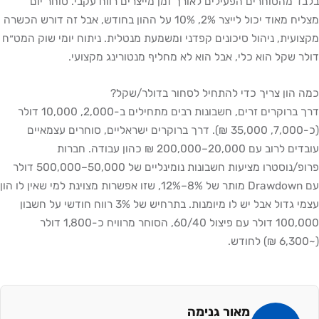
בלבד מהסוחרים הפעילים לאורך זמן מייצרים רווח עקבי. סוחר יום
מצליח מאוד יכול לייצר 2%, 10% על ההון בחודש, אבל זה דורש הכשרה
מקצועית, ניהול סיכונים קפדני ומשמעת מנטלית. ניתוח יומי שוק המט״ח
דולר שקל הוא כלי, אבל הוא לא מחליף מנטורינג מקצועי.
כמה הון צריך כדי להתחיל לסחור בדולר/שקל?
דרך ברוקרים זרים, חשבונות רבים מתחילים ב-2,000, 10,000 דולר
(כ-7,000, 35,000 ₪). דרך ברוקרים ישראליים, סוחרים עצמאיים
עובדים לרוב עם 20,000–200,000 ₪ כהון עבודה. חברות
פרופ/נוסטרו מציעות חשבונות נומינליים של 50,000–500,000 דולר
עם Drawdown מותר של 8%–12%, שזו אפשרות מצוינת למי שאין לו הון
עצמי גדול אבל יש לו מיומנות. בתרחיש של 3% רווח חודשי על חשבון
100,000 דולר עם פיצול 60/40, הסוחר מרוויח כ-1,800 דולר
(~6,300 ₪) לחודש.
מאור גנימה