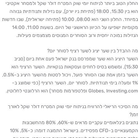
החלון הטוב ביותר לניתוח יומי שוק המט״ח דולר שקל ולמסחר אקטיבי
הוא בין 15:30, 18:00 (פתיחת ניו יורק), עם נזילות ותנודתיות גבוהה
במיוחד. החלון השני הוא 08:00, 10:00 (פתיחה ישראלית), שבו חדשות
מקומיות ישפיעו על הכיוון הראשוני של היום. בשעות 11:00, 14:00
הנזילות נמוכה יחסית ורוב הסוחרים המנוסים מצמצמים פעילות.
מה ההבדל בין שער יציג לשער רציף לסוחר יום?
השער היציג הוא שער שמפרסם בנק ישראל פעם אחת ביום (סביב
15:30), ומשמש בסיס לחוזים ועסקאות בנקאיות. השער הרציף הוא
השער בזמן אמת שבו הסוחר פועל, ויכול לסטות מהשער היציג ב-0.5%,
1% ומעלה בימי תנודתיות. לסוחר יום, השער הרציף (כפי שמוצג ב-
Globes, Investing.com ופלטפורמות מסחר) הוא הרלוונטי לחלוטין.
מה הסיכוי הריאלי להרוויח בניתוח יומי שוק המט״ח דולר שקל לאורך
זמן?
נתונים בינלאומיים עקביים מראים ש-60%, 80% מהחשבונות
הקמעונאיים ב-CFD מפסידים. בישראל התמונה דומה: כ-5%, 10%