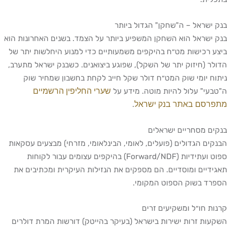
בנק ישראל – ה"שחקן" הגדול ביותר
בנק ישראל הוא השחקן המשפיע ביותר על הצמד. בשנים האחרונות הוא
ביצע רכישות מט״ח בהיקפים משמעותיים כדי למנוע היחלשות יתר של
הדולר (חיזוק יתר של השקל), שפוגע ביצואנים. כשבנק ישראל מתערב,
ניתוח יומי שוק המט״ח דולר שקל חייב לקחת בחשבון שמחיר שוק
שערי החליפין הרשמיים
ה"טבעי" עלול להיות מוטה. מידע על
מתפרסם באתר בנק ישראל
.
בנקים מסחריים ישראלים
הבנקים הגדולים (פועלים, לאומי, הבינלאומי, מזרחי) מבצעים עסקאות
ספוט ועתידיות (Forward/NDF) בהיקפים עצומים עבור לקוחות
תאגידיים ומוסדיים. הם מספקים את הנזילות העיקרית ומכתיבים את
הספרד בשוק הספוט המקומי.
קרנות חו״ל ומשקיעים זרים
השקעות זרות ישירות בישראל (בעיקר בהייטק) דורשות המרת דולרים