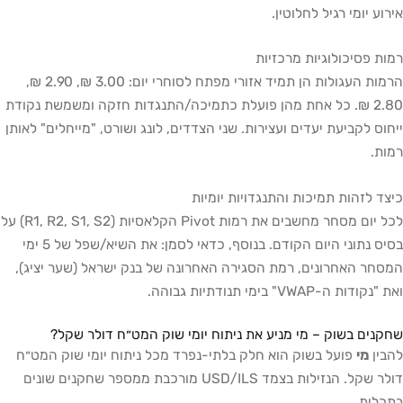
אירוע יומי רגיל לחלוטין.
רמות פסיכולוגיות מרכזיות
הרמות העגולות הן תמיד אזורי מפתח לסוחרי יום: 3.00 ₪, 2.90 ₪,
2.80 ₪. כל אחת מהן פועלת כתמיכה/התנגדות חזקה ומשמשת נקודת
ייחוס לקביעת יעדים ועצירות. שני הצדדים, לונג ושורט, "מייחלים" לאותן
רמות.
כיצד לזהות תמיכות והתנגדויות יומיות
לכל יום מסחר מחשבים את רמות Pivot הקלאסיות (R1, R2, S1, S2) על
בסיס נתוני היום הקודם. בנוסף, כדאי לסמן: את השיא/שפל של 5 ימי
המסחר האחרונים, רמת הסגירה האחרונה של בנק ישראל (שער יציג),
ואת "נקודות ה-VWAP" בימי תנודתיות גבוהה.
שחקנים בשוק – מי מניע את ניתוח יומי שוק המט״ח דולר שקל?
להבין
מי
פועל בשוק הוא חלק בלתי-נפרד מכל ניתוח יומי שוק המט״ח
דולר שקל. הנזילות בצמד USD/ILS מורכבת ממספר שחקנים שונים
בתכלית.