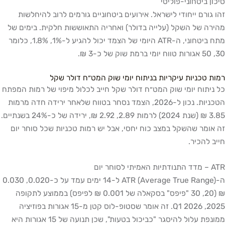
סיכון ביטחוני-פוליטי
זהו גורם ייחודי לישראל. אירועים ביטחוניים גורמים לרוב להיחלשות
מהירה של השקל (עלייה בדולר) ואחריה התאוששות חלקית. בימים של
מתח ביטחוני, ה-ATR היומי של הצמד יכול להגיע ל-1%, 1.8%, כלומר
30, 50 אגורות טווח יומי ברמת שוק של כ-3 ₪.
רמות טכניות עיקריות בניתוח יומי שוק המט״ח דולר שקל
כל ניתוח יומי שוק המט״ח דולר שקל חייב לכלול מיפוי של רמות המפתח
הטכניות. נכון ל-2026, הצמד נסחר בטווח שלאחר ירידה חדה מרמות
3.85 ₪ (שנת 2024) לרמות 2.89, 2.92 ₪, ירידה של כ-24% בשנתיים.
זה אומר שהשקל במצב כוח יחסי, אבל יש רמות טכניות שכל סוחר יום
חייב להכיר.
ATR – מדד התנודתיות האמיתי לסוחר יום
ה-ATR (Average True Range) ל-14 ימים עמד על כ-0.020, 0.030
₪ (20, 30 "פיפס" בסקאלה של 0.001 ₪ לפיפס) בממוצע לתקופה
2025, Q1 2026. זה אומר שסטופ-לוס קטן מ-15 אגורות בפוזיציה
ממונפת עלול להיסגר "כביכול בטעות", שכן תנועה של 15 אגורות היא