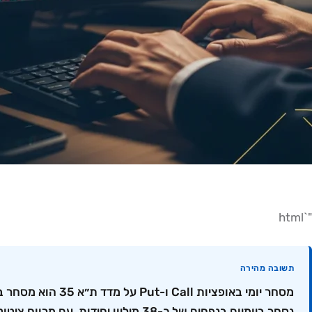
"`html
תשובה מהירה
נסחר ביומיום בנפחים של כ-38 מיליון יחידות, עם מרווח ציטוט מינימלי של 0.25 נקודות בחוזים העתידיים. אסטרטגיות spread, straddle וskew-plays הן כלליות