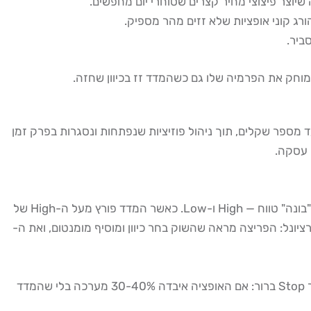
ביר.
ורות עד מספר שקלים, תוך ניהול פוזיציות שנפתחות ונסגרות בפרק זמן
ה-Setup הנפוץ ביותר לסוחרי יום באופציות ת״א 35 הוא ה-Opening Range Breakout (ORB): בשעה הראשונה של המסחר, המדד "בונה" טווח — High ו-Low. כאשר המדד פורץ מעל ה-High של
שונה עם נפח גבוה, זה סיגנל לרכישת Call ATM או בקרבת הכסף. פריצה מתחת ל-Low עם נפח — סיגנל לרכישת Put. הרציונל: הפריצה מראה שהשוק בחר כיוון ומוסיף מומנטום, ואת ה-
הבעיה: בשוק ישראלי שמגיב גם לגורמים גיאופוליטיים, דוחות בנקים, ותנועות בוול סטריט — false breakouts נפוצים. לכן חובה להגדיר Stop ברור: אם האופציה איבדה 30-40% מערכה בלי שהמדד