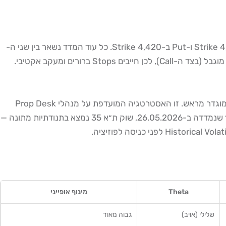
ב-Short Strangle, מוכרים גם Call וגם Put מחוץ לכסף (OTM). למשל: כאשר מדד ת״א 35 נסחר ב-4,484, ניתן למכור Call ב-Strike 4,550 ו-Put ב-Strike 4,420. כל עוד המדד נשאר בין שני ה-
Iron Condor הוא Short Strangle עם הגנה: קונים Call OTM נוסף בגבוה יותר ו-Put OTM נוסף בנמוך יותר. כך ההפסד המקסימלי מוגדר מראש. זו האסטרטגיה המועדפת על מנהלי Prop Desk
שעובדים עם הון גדול יותר, כי היא מאפשרת לחשב Risk/Reward בצורה מדויקת ולעמוד בדרישות ה-Margin. עם סטיית תקן של 17.74 שנמדדה ב-26.05.2026, שוק ת״א 35 נמצא בתנודתיות מתונה —
Theta
מינוף אופייני
שלילי (אויב)
גבוה מאוד