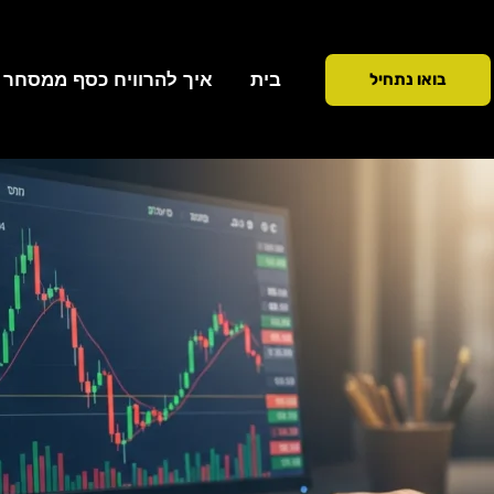
ילוג
תוכן
בית
איך להרוויח כסף ממסחר ב 90 ימ
בואו נתחיל
כתיבת תגובה
/
טכניקות מסחר
/ מאת
Addiction To Success