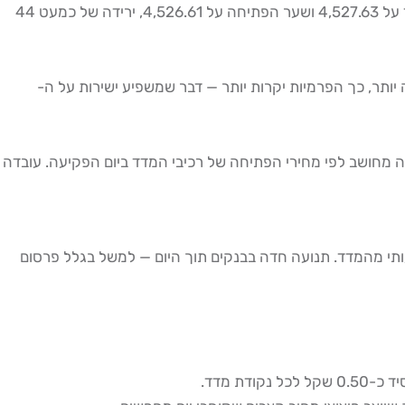
עשרות עסקאות ביום, ה-Spread מצטבר לעלות משמעותית שחייבים להתחשב בה בחישוב ה-Edge. שער הבסיס ב-26.05.2026 עמד על 4,527.63 ושער הפתיחה על 4,526.61, ירידה של כמעט 44
ית התקן גבוהה יותר, כך הפרמיות יקרות יותר — דבר שמשפיע ישירות על ה-
עה מחושב לפי מחירי הפתיחה של רכיבי המדד ביום הפקיעה. עובדה
שמעותי מהמדד. תנועה חדה בבנקים תוך היום — למשל בגלל פרסום