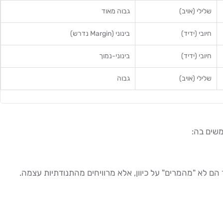
שלילי (אויב)
גבוה מאוד
חיובי (ידיד)
בינוני (Margin נדרש)
חיובי (ידיד)
בינוני-נמוך
שלילי (אויב)
גבוה
Delta של הפורטפוליו שלהם יהיה קרוב לאפס. כך הם לא "מהמרים" על כיוון, אלא מרוויחים מהתנודתיות עצמה.