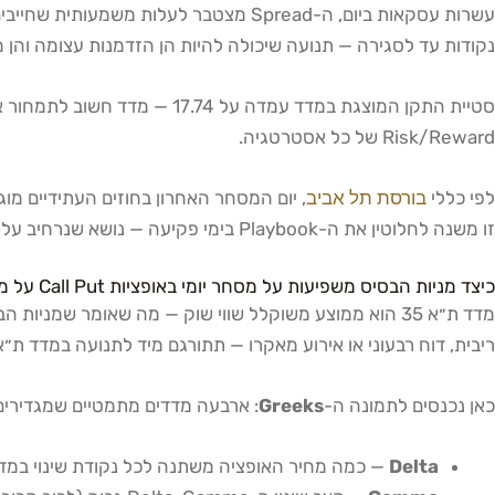
נקודות עד לסגירה — תנועה שיכולה להיות הן הזדמנות עצומה והן מל
סטיית התקן המוצגת במדד עמד
Risk/Reward של כל אסטרטגיה.
לפי כללי
בורסת תל אביב
, יום המסחר האחרון בחוזים העתידיים מו
זו משנה לחלוטין את ה-Playbook בימי פקיעה — נושא שנרחיב עליו בהמשך.
כיצד מניות הבסיס משפיעות על מסחר יומי באופציות Call Put על מדד ת״א 35 בזמן אמת
מדד ת״א 35 הוא ממוצע משוקלל שווי שוק — מה שאומר שמ
ריבית, דוח רבעוני או אירוע מאקרו — תתורגם מיד לתנועה במדד ת״א 35 ולשינוי ממשי בפרמיות האופציו
כאן נכנסים לתמונה ה-
Greeks
: ארבעה מדדים מתמטיים שמגדירים 
Delta
— כמה מחיר האופציה משתנה לכל נקודת שינוי במדד. Call ATM (At the Money) בעל Delta של כ-0.50 תרוויח/תפסיד כ-0.50 שקל לכל נקוד