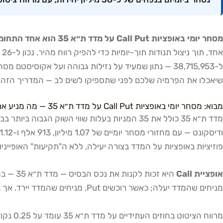
מסחר יומי באופציות Call Put על מדד ת״א 35 הוא אחד התחומים הנפוצים והמורכבים ביותר בשוק ההון הישראלי:
שיאכלו את הפרמיה שלכם לפני שתספיקו לשים לב — המדריך הזה כ
מבוא: מסחר יומי באופציות Call Put על מדד ת״א 35 — מה מניע את השוק?
מדד ת״א 35 כולל את 35 המניות בעלות שווי השו
פוזיציות באופציות על המדד בצורה יעילה, ללא ה"תקיעות" האופייניו
אופציית Call
היא זכות לקנות את נכס הבסיס — מדד ת״א 35 — במחיר מוסכם מראש (Strike/מחיר מימוש).
מניחים שהמדד יעלה; כאשר רוכשים Put, מניחים שהמדד יירד. אך ב
מרווח 