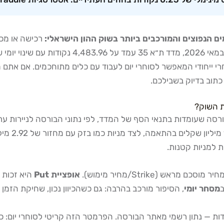
רכישה או מכי
תוב בדיוק בשבילכם.
ק הגבוה ביותר בבורסה שעומדות בתנאי הסף של המדד, לפי נתוני הבורסה לני
ודיסקונט —
ת למניות קטנות.
אופציית Put
מסחר יומי
, הסיפור מורכב בהרבה: גם כשהכיוון נכון, שחיקת הזמן (Theta) עשויה לאכול את הרווח עוד לפני שהמחיר יזוז מספיק
הציטוט בחוזים העתידיים על מדד ת״א 35 עומד על 0.25 נקודות — נתון רשמי מאתר הבורסה. הפרמ