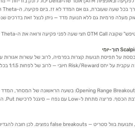
אם המדד לא זז. ביום פקיעה, ה-Theta הורג קוני אופציות שלא זזים מהר מספיק.
וק מעלה פרמיות גם ללא תנועת מדד — ניתן לנצל זאת בדרכים שנס
עת ברזל. היא מתבססת על תפיסת תנועות קצרות בפרמיה, לרוב של עשרות אג
 של לפחות 1:1.5 בכל עסקה.
השעה הרא