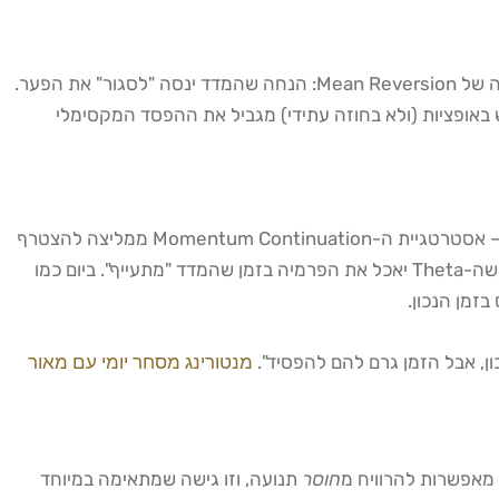
כאשר מדד ת״א 35 נפתח עם Gap גדול ביחס לסגירה של אתמול — למשל פתיחה ב-4,526 לאחר סגירה ב-4,483 — ישנה אסטרטגיה של Mean Reversion: הנחה שהמדד ינסה "לסגור" את הפער.
Gap U חריגה בנפח נמוך, תוך הגדרת Stop ברמת ה-High של הפתיחה. השימוש באופציות (ולא בחוזה עתידי) מגביל את ההפסד המקסימלי
כאשר מדד ת״א 35 יוצר תנועה כיוונית ברורה לאחר שעת המסחר הראשונה — למשל, ירידה רציפה של 20 נקודות בין 10:30 ל-11:00 — אסטרטגיית ה-Momentum Continuation ממליצה להצטרף
לכיוון עם Put ATM לאחר ה-Pullback הראשון. המפתח: כניסה אחרי "נשימה" קצרה ולא ביחד עם שיא הקצב, כדי להפחית את הסיכון שה-Theta יאכל את הפרמיה בזמן שהמדד "מתעייף". ביום כמו
מנטורינג מסחר יומי עם מאור
חוסר
תנועה, וזו גישה שמתאימה במיוחד