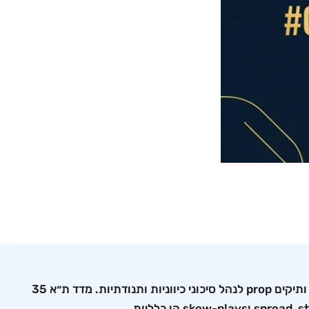
מסחר יומי באופציות Call ו-Put על מדד ת״א 35 הוא מסחר בנגזרים על מדד הדגל של בורסת תל אביב, המאפשר סוחרים ליום ותיקים prop לנהל סיכוני כיווניות ותנודתיות. מדד ת״א 35