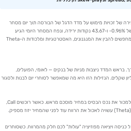
רה של זכויות מימוש על מדד הדגל של הבורסה תוך יום מסחר
אחד, תוך ניצול תנודות תוך-יומיות כדי להפיק רווח מהיר. נכון ל-26 במאי 2026, מדד ת״א 35 עמד על 4,483.96 נקודות עם שינוי יומי של 0.96%- ו-43.67 נקודות ירידה, ונפח המסחר היומי הגיע
ל-38,715,953 — נתון שמעיד על נזילות גבוהה ועל אקוסיסטם מסחרי ייחודי המאפשר לסוחרי יום לעבוד עם כלים מתוחכמים. אם אתם מחפשים להבין את המנגנונים, האסטרטגיות ומלכודות ה-Theta
ירות ערך. בראש המדד ניצבות מניות של בנקים — לאומי, הפועלים,
 עם מחזורי מסחר יומיים של 1.07 מיליון, 913 אלף ו-1.12 מיליון שקלים בהתאמה, לצד מניות כמו בזק עם מחזור של 2.92 מיליון שקלים. הנזילות הזו היא מה שמאפשר לסוחרי יום לבנות ולסגור
היא זכות למכור את נכס הבסיס במחיר מוסכם מראש. כאשר רוכשים Call,
.
טר הזה קריטי לסוחרי יום: כל כניסה ויציאה מפוזיציה "עולות" לכם חלק מהמרווח. כשסוחרים