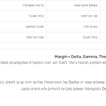
Strike מינוס אפס
פרמיה ששולמה
סך הפרמיות
בלתי מוגבל
נטו פרמיה
מוגבל ומחושב
בלתי מוגבל
שתי הפרמיות
סוחרי Nostro ו-Prop Desk מנהלים Delta Neutral — כלומר, הם שואפים שסך ה-