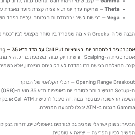
Gamma
— קצב שינוי ה-Delta. Gamma גבוה (לרוב קרוב לפקיעה ובאופציות ATM) אומר שה-Delta יכול לזנק בזריזות — מה שיוצר פיצוצי מחיר קצרים שסוחרי יום מחפשים.
Theta
— שחיקת ערך יומית. אופציה קצרת מועד מאבדת ערך בכל שעה שעוברת, גם 
Vega
— רגישות לשינוי בתנודתיות הגלומה. עלייה בפחד הש
הבנה של ה-Greeks היא מה שמפריד בין סוחר מקצועי לבין "כסף טיפש" שקונה OTM Call חצי שעה לפני פקיעה ורואה את ה-Theta מוחק את הפרמיה שלו גם כשהמדד זז בכיוון שחזה.
אסטרטגיה 1 למסחר יומי באופציות Call Put על מדד ת״א 35 — Scalping תוך-יומי
אסטרטגיית ה-Scalping דורשת דיוק גבוה ומשמ
קצר. ההצלחה בגישה הזו נמדדת לא רק ביחס הניצחון, אלא בשמירה עקבית על יחס Risk/Reward חיובי — לרוב
Opening Range Breakout — הכלי הקלאסי של הבוקר
Gamma הגבוה ב-ATM ינצלו לתנועה המהירה.
המשיך לכיוון הפריצה — יציאה אוטומטית.