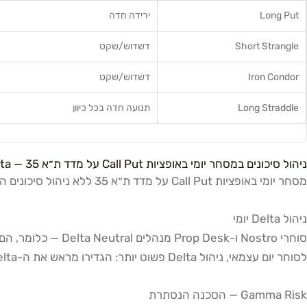
Long Put
ירידה חדה
Short Strangle
דשדוש/שקט
Iron Condor
דשדוש/שקט
Long Straddle
תנועה חדה בכל כיוון
ניהול סיכונים במסחר יומי באופציות Call Put על מדד ת״א 35 — Delta, Gamma, Theta ו-Margin
מסחר יומי באופציות Call Put על מדד ת״א 35 ללא ניהול סיכונים הוא המתכון הבטוח ביותר לאבד הון. הנה המסגרת שמקצוענים משתמשים בה:
ניהול Delta יומי
לסוחר יום עצמאי, ניהול Delta פשוט יותר: הגדירו מראש את ה-Delta המקסימלי שאתם מוכנים להחזיק ולא תחרגו ממנו.
Gamma Risk — הסכנה הנסתרת