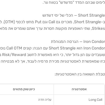
לימים שבהם המדד "מדשדש" בטווח צר.
Short Strangle — הכלי של ימי דשדוש
Strikes, שתי האופציות פוקעות חסרות ערך ואתם שומרים את מלוא הפרמיה. הסיכון: אם המדד יצא מהטווח — ההפסד תיאורטית בלתי מוגבל (בצד ה-Call), לכן חייבים Stops ברורים ומעקב אקטיבי.
Iron Condor — הגרסה המנוהלת
כזו שמאפשרת לאסטרטגיות מכירת פרמיה לעבוד, אך לא מבטיחה שקט מוחלט. תמיד יש לבדוק את ה-ied Volatility
טבלת השוואה בין האסטרטגיות:
אסטרטגיה
כיוון שוק מתאים
Long Call
עליה חדה