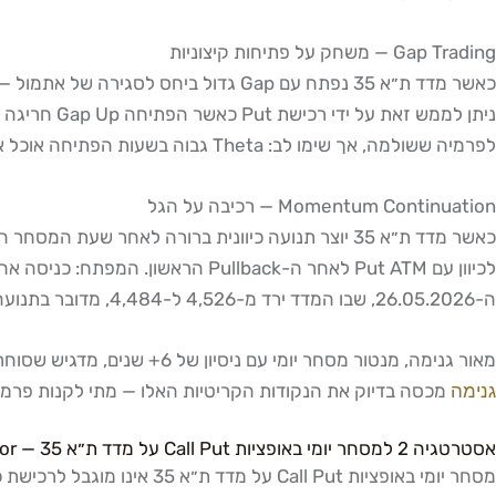
Gap Trading — משחק על פתיחות קיצוניות
לפרמיה ששולמה, אך שימו לב: Theta גבוה בשעות הפתיחה אוכל אתכם אם ה-Mean Reversion מגיע מאוחר.
Momentum Continuation — רכיבה על הגל
ה-26.05.2026, שבו המדד ירד מ-4,526 ל-4,484, מדובר בתנועה של 42 נקודות שיכלה להניב עשרות אחוזי רווח לסוחר Put שנכנס בזמן הנכון.
מאור גנימה, מנטור מסחר יומי עם ניסיון של 6+ שנים, מדגיש שסוחרי יום ישראלים מפספסים לעיתים קרובות את ההבחנה הזו: "הכיוון נכון, אבל הזמן גרם להם להפסיד".
גנימה
מכסה בדיוק את הנקודות הקריטיות האלו — מתי לקנות פרמיה
אסטרטגיה 2 למסחר יומי באופציות Call Put על מדד ת״א 35 — Iron Condor ו-Strangle
מסחר יומי באופציות Call Put על מדד ת״א 35 אינו מוגבל לרכישת כיוון. אסטרטגיות מכירת פרמיה — כמו Iron Condor ו-Strangle — מאפשרות להרוויח מ