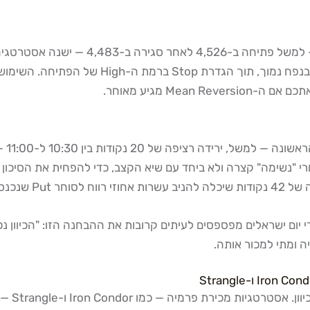
ניתן לממש זאת על ידי רכישת Put כאשר הפתיחה p
 ומתי למכור אותה.