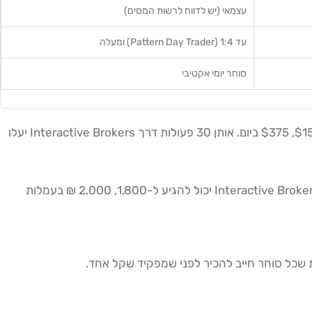
עצמאי (יש לדווח לרשות המסים)
עד 1:4 (Pattern Day Trader) ומעלה
סוחר יומי אקטיבי
סוחר יומי שמבצע 30 פעולות ביום על מניות בשווי $5,000 כל פעולה, ישלם דרך בנק ישראלי עמלות של כ-$150, $375 ביום. אותן 30 פעולות דרך Interactive Brokers יעלו
בנוסף לעמלות המסחר, יש לקחת בחשבון את עלות המרת המט"ח: על המרה של 100,000 ₪ לדולרים, ההפרש בין בנק ישראלי לבין Interactive Brokers יכול להגיע ל-1,800, 2,000 ₪ בעמלות
שכל סוחר חייב להכיר לפני שמפקיד שקל אחד.