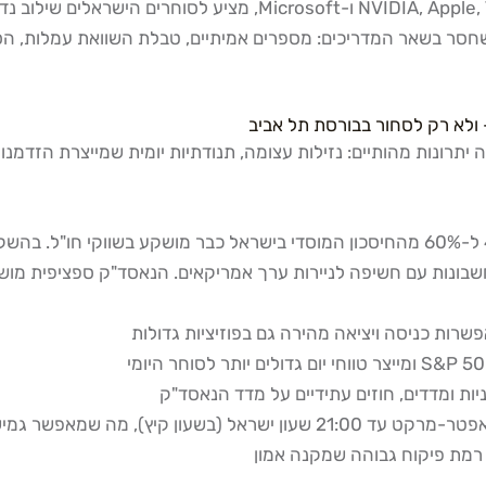
שחסר בשאר המדריכים: מספרים אמיתיים, טבלת השוואת עמלות, הסב
ולא רק לסחור בבורסת תל אביב
רונות מהותיים: נזילות עצומה, תנודתיות יומית שמייצרת הזדמנויו
לפי נתוני רשות ניירות ערך ודוחות גופי ברוקראז' ישראליים, בין 40% ל-60% מהחיסכון המוסד