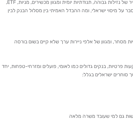
הנאסד"ק, הבורסה הטכנולוגית הגדולה בעולם עם מניות כמו NVIDIA, Apple, Tesla ו-Microsoft, מציע לסוחרים הישראלים שילוב נדיר של נזילות גבוהה, תנודתיות יומית ומגוון מכשירים, מניות, ETF,
ר על מיסוי ישראלי, ומה ההבדל האמיתי בין מסלול הבנק לבין
ת מסחר, ומגוון של אלפי ניירות ערך שלא קיים בשום בורסה
י בישראל כבר מושקע בשווקי חו"ל. בהשקעות פרטיות, בנקים גדולים כמו לאומי, פועלים ומזרחי-טפחות, יחד