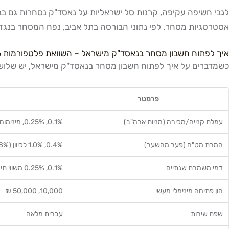
לגבי חשיפה עקיפה, קרנות סל ישראליות על נאסד"ק נסחרות גם בבו
אסטרטגיות מסחר. לפי נתוני הבורסה בתל אביב, נפח המסחר בנגזרים על מדדי חו"ל גדל משמעותית בשנים 2023, 25
איך לפתוח חשבון מסחר בנאסד"ק מישראל – השוואת פלטפורמות 2026
כשמדברים על איך לפתוח חשבון מסחר בנאסד"ק מישראל, יש שלוש חל
פרמטר
עמלת קנייה/מכירה (מניות ארה"ב)
0.1%, 0.25%, מינימום $5, $15
המרת מט"ח (פער מהשער)
0.4%, 1.0% לכיוון (0.8%, 2% הלוך-חזור)
דמי משמרת שנתיים
0.1%, 0.25% משווי תיק
הון פתיחה מינימלי מעשי
10,000, 50,000 ₪
שפת שירות
עברית מלאה