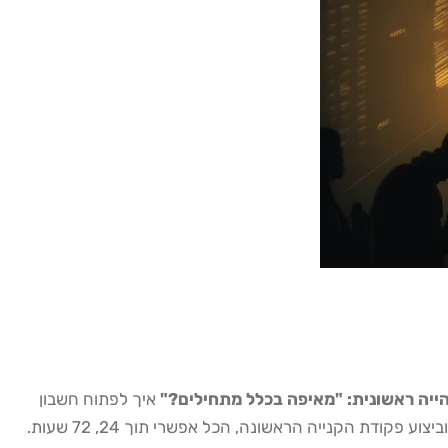
איך לפתוח חשבון
מסחר בנאסד"ק מישראל הוא תהליך שמתחיל בבחירת פלטפורמה מתאימה, ממשיך באימות זהות ומסמכים, ומסתיים בהפקדת כספים וביצוע פקודת הקנייה הראשונה, הכל אפשרי תוך 24, 72 שעות.