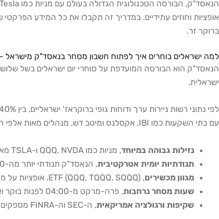
אופציות וחוזים עתידיים. במדריך זה תקבלו את כל המידע הפרקטי 
ברוקר זר.
למה ישראלים בוחרים איך לפתוח חשבון מסחר בנאסד"ק מישראל – 
הנאסד"ק הוא הבורסה המועדפת על סוחרי יום ישראלים בשל שלושה ית
ישראלית.
עם בתי השקעות כמו IBI, אקסלנס ומיטב דש, מנהלים מאות אלפי חשבונות עם חשיפה לניירות ערך אמריקאים. הנאסד"ק ספציפית מושך סוחרים ישראלים בגלל:
נזילות גבוהה במיוחד
, מניות כמו QQQ, NVDA ו-TSLA מאפשרות כניסה ויציאה מהירה גם בפוזיציות גדולות
תנודתיות יומית אטרקטיבית
, הנאסד"ק תנודתי יותר מה-S&P 500 ומייצר טווחי יום גדולים יותר לסוחר היומי
מגוון מכשירים
, ETF (QQQ, TQQQ, SQQQ), אופציות על מניות ומדדים, חוזים עתידיים על מדד הנאסד"ק
שעות מסחר נרחבות
, פרה-מרקט מ-04:00 לפנות בוקר ואפטר-מרקט עד 21:00 שעון ישראל (בשעון קיץ), מה שמאפשר גמישות גם למי שעובד משרה מלאה
שקיפות ורגולציה אמריקאית
, ה-SEC וה-FINRA מספקים רמת פיקוח גבוהה שמקנה אמון