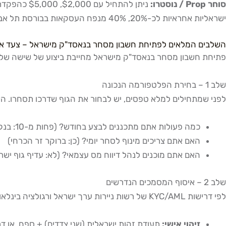
סוחר Prop / נוסטרו:
ניתן להתחיל עם $2,000, $5,000 כהפקדת הון ראשונית לחברת Prop, שמספקת מינוף של 1:10 עד 1:50 על ההון המשותף. לפי נתוני הבורסה בתל אביב,
ישראליות אחראיות לכ-20%, 40% מנפח העסקאות בבורסת תל אביב בשוק המניות והנגזרים, ורבות מהן פעילות גם בנאסד"ק האמריקאי.
השלבים המלאים לפתיחת חשבון מסחר בנאסד"ק מישראל – צעד א
פתיחת חשבון מסחר בנאסד"ק מישראל מחייבת ביצוע של שישה שלבי
שלב 1 – בחירת הפלטפורמה הנכונה
לפני שמתחילים למלא טפסים, יש לבחור את הגוף שדרכו תסחרו. ה
כמה פעולות אתם מתכננים לבצע בחודש? (פחות מ-10: בנק/בית השקעות; יותר מ-50: ברוקר זר)
האם אתם צריכים מינוף לסחר יומי? (כן: ברוקר זר הכרחי)
האם אתם מוכנים לנהל דיווח מס עצמאי? (לא: עדיף גוף ישר
שלב 2 – איסוף המסמכים הנדרשים
לפי דרישות KYC/AML של רשות ניירות ערך ישראל ורגולציה בינלאומית, תצטרכו:
זיהוי אישי:
תעודת זהות ישראלית (שני צדדים) + ספח, או דר