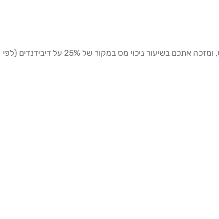
(לחשבון בברוקר אמריקאי): הצהרת תושב מס זר, זה הטופס שקובע שאתם ישראלים ולא אמריקאים לצורכי מס, ומזכה אתכם בשיעור ניכוי מס במקור של 25% על דיבידנדים (לפי