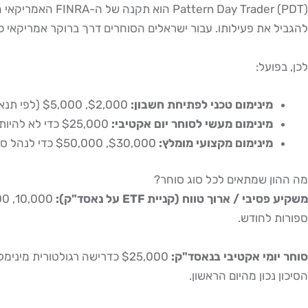
להגביל את פעילותו. עבור ישראלים הסוחרים דרך ברוקר אמריקאי כמו Interactive Brokers, כלל זה חל במל
לכן, בפועל:
מינימום טכני לפתיחת חשבון:
$2,000, $5,000 (לפי תנאי IBKR 2024, 2025)
מינימום מעשי לסוחר יום אקטיבי:
$25,000 כדי לא להיות מוגבל בכמות העסקאות
מינימום מקצועי מומלץ:
$30,000, $50,000 כדי לנהל סיכון נכון, להחזיק מספר פוזיציות ולספוג תנודתיות
מה ההון שמתאים לכל סוג סוחר?
משקיע פסיבי / ארוך טווח (קניית ETF על נאסד"ק):
ספורות לחודש.
סוחר יומי אקטיבי בנאסד"ק:
הסיכון נכון מהיום הראשון.