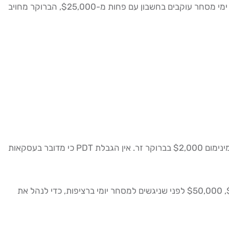
Pattern Day Trader (PDT) הוא תקנה של ה-FINRA האמריקאי הקובעת כי מי שמבצע 4 עסקאות יום (Day Trades) או יותר בתוך 5 ימי מסחר עוקבים בחשבון עם פחות מ-$25,000, הברוקר מחויב
10,000, 50,000 ₪ מספיק לפתיחת חשבון בבנק או בית השקעות ישראלי, או מינימום $2,000 בברוקר זר. אין הגבלת PDT כי מדובר בעסקאות
$25,000 כדרישה רגולטורית מינימלית בארה"ב. בפועל, מאור גנימה ממליץ על הון של לפחות $30,000, $50,000 לפני שניגשים למסחר יומי ברציפות, כדי לנהל את