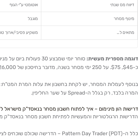
דיווח מס שנתי
אוטומטי ע"י הגוף
מינוף מסחר
מוגבל
מתאים ל…
משקיע פסיבי/ארוך טוו
דוגמה מספרית מעשית:
כ-$45, $75. על 250 ימי מסחר בשנה, מדובר בחיסכון של $26,000, $75,000 בשנה, הבדל שמשנה את כדאיות כל עסק מסחרי.
המרה בלבד, רק בגלל ה-Spread על שער החליפין.
דרישות הון מינימום – איך לפתוח חשבון מסחר בנאסד"ק מישראל לפ
הדרישות הרגולטוריות והמעשיות לפתיחת חשבון מסחר בנאסד"ק מי
כלל ה-Pattern Day Trader (PDT) – הדרישה שכולם שוכחים לציין