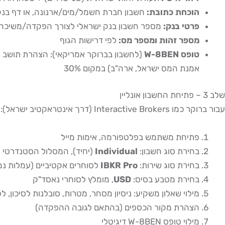
הוכחת כתובת:
חשבון חברת חשמל/מים/ארנונה, או דף בנק, לא יש
פרטי בנק:
מספר חשבון בנק ישראלי לצורך הפקדה/משיכה
מספר זהות ומספר מס:
לפי דרישות הגוף
טופס W-8BEN
אמנת המס ישראל, ארה"ב) במקום 30%
שלב 3 – פתיחת החשבון אונליין
עבור ברוקר כמו Interactive Brokers (דרך אינטראקטיב ישראל):
פתיחת משתמש בפלטפורמה, אימות מייל
בחירת סוג חשבון:
Individual
(יחיד), המסלול הסטנדרטי 
בחירת סוג שירות:
IBKR Pro
לסוחרים אקטיביים (עמלות נמוכות) לעומת e
בחירת מטבע בסיס:
USD
, מומלץ לסוחרי נאסד"ק
מילוי שאלון משקיע: ניסיון מסחר, מטרות, סובלנות לסיכון, ל
הצהרת מקור הכספים (בהתאם לגובה ההפקדה)
מילוי טופס W-8BEN דיגיטלי