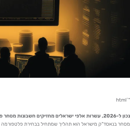
"`html
נכון ל-2026, עשרות אלפי ישראלים מחזיקים חשבונות מסחר פעילים בניירות ערך אמריקאים, וכמעט כולם עברו בדיוק אותה תהייה ראשונית: "מאיפה בכלל מתחילים?"