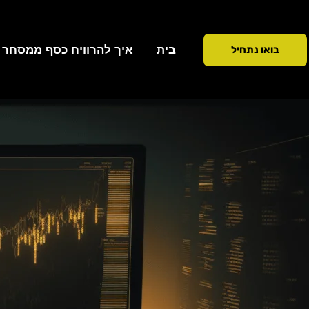
ילוג
תוכן
בית
איך להרוויח כסף ממסחר ב 90 ימ
בואו נתחיל
כתיבת תגובה
/
הכשרה ולימוד
/ מאת
Addiction To Success