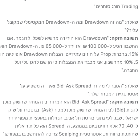
Trading הורג סוחרים."
שאלה: "מה זה Drawdown ומה ה-Drawdown המקסימלי שמקובל
עליך?"
תשובה חזקה:
"Drawdown הוא הירידה מהשיא לשפל, לדוגמה, אם
החשבון הגיע ל-100,000 ₪ ואז ירד ל-85,000 ₪, ה-Drawdown הוא
15%. בחברות Prop על חוזים עתידיים, הגבלות Drawdown אופייניות הן
5, 10% מהחשבון. אני מכבד את המגבלות כי הן שם להגן עלי ועל
החברה."
שאלה: "הסבר לי מה זה Bid-Ask Spread ואיך זה משפיע על
אסטרטגיית המסחר שלך."
תשובה חזקה:
"Bid-Ask Spread הוא המרווח בין המחיר שהשוק מוכן
לקנות (Bid) לבין המחיר שהשוק מוכן למכור (Ask). בנוסטרו על שוק
ישראלי, שבו, לפי נתוני בורסת תל אביב, הנזילות באופציות מעוף ירדה
ל-40, 70 אלף חוזים ביום בממוצע, ה-Spread הוא עלות ריאלית
שחותכת ברווחיות. אסטרטגיית Scalping צריכה להתחשב בו במפורש."