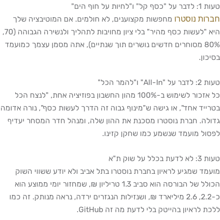
טעות 1: לדבר על "כסף קל" ו"לחיות על חוף הים"
חברות נוסטרו
מחפשות מקצוענים, לא חולמים. אם המוטיבציה שלך
היא "לעשות כסף מהיר" בלי ציון מחויבות לתהליך ולנשירה הגבוהה (70,
80% מסוחרים חדשים נושרים תוך שנתיים), אתה מסמן עצמך כמועמד
בסיכון.
טעות 2: לדבר על "All-In" ו"להמר הכל"
כל אזכור לשימוש ב-100% מהון החשבון בפוזיציה אחת, "לנצח הכל
בטרייד אחד", או גישה ש"מינוף גבוה זה הדרך לעשות כסף", נורה אדומה
גדולה. חברת נוסטרו מסכנת את ההון שלה, ומנהל חדר המסחר יעדיף
לפסול מועמד שנשמע כמו שחקן קזינו.
טעות 3: לא לדעת בכלל על שוק ת"א
מועמד שמגיע לראיון בחברת נוסטרו בתל אביב ולא יודע ששווי השוק
הכולל של הבורסה הוא סביב 1.3 טריליון ₪, שמחזור יומי ממוצע הוא
כ-2.2, 2.6 מיליארד ₪, ושנזילות הנגזרים ירדה, נראה מנותק. זה כמו
ללכת לראיון בהייטק בלי לדעת מה זה GitHub.