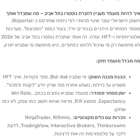
איך להיות מועמד מעניין לחברת נוסטרו בתל אביב – מה שמבדל אותך
השוק הישראלי עובר שינוי מהותי: לפי ניתוח שפורסם ב-Bizportal,
מספר הסוחרים הידניים בנגזרים יורד, בעוד כמות "המכונות", מערכות
אלגוריתמיות ו-HFT, עולה. זה אומר שחברת נוסטרו בתל אביב של 2026
לא מחפשת רק מי שיכול ללחוץ כפתורים, היא מחפשת מי שמביא
יתרון
.
מה מבדל מועמד חזק:
הבנת מבנה השוק:
מי שמבין Bid-Ask, ספר פקודות, ואיך HFT
משפיע על נזילות, נשמע אחרת ממי שרק יודע "לקנות ולמכור".
יומן מסחר מסודר:
מועמד שמביא נתונים בכתב, Win Rate,
Expectancy, ממוצע R:R, מראה שהוא חושב כמו עסק, לא כמו
שחקן.
הכרות עם כלים מקצועיים:
NinjaTrader, Rithmic,
TradingView, Interactive Brokers, Thinkorswim, לדעת
לדבר על פלטפורמות זה אות לרצינות.