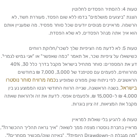
טעות 4: להסתיר הפסדים לחלוטין
הצגת "ביצועים מושלמים" בדמו ללא שום הפסד, מעוררת חשד, לא
הרשמה. מראיינים מנוסים יודעים שכל סוחר מפסיד. מה שמעניין אותם
הוא
איך
אתה מנהל הפסדים, לא שלא הפסדת.
טעות 5: לא לדעת מה הציפיות שלך לשכר/חלוקת רווחים
כשישאלו על ציפיות שכר, אל תאמר "כמה שאפשר" או "אני גמיש לגמרי".
דע את המספרים: סוחר מתחיל בישראל מקבל בדרך כלל 30, 40%
מהרווחים, לפעמים עם סטיפנד של 3,000, 7,000 ₪ בחודשים
כמה מרוויח סוחר נוסטרו
הראשונים. לפי ניתוח שוק מפורט שמופיע ב
בישראל
, בשנה הראשונה, שנייה הרווח החודשי הנטו הממוצע נע בין
4,000 ₪ ל-15,000 ₪, ולפעמים אפסי. לדעת את זה ולהראות שאתה
מקבל את המציאות, זה ציון בוגרות.
טעות 6: להגיע בלי שאלות למראיין
מראיין בחברת נוסטרו מצפה ממך לשאול: "איך נראה תהליך ההכשרה?",
"מה מגבלת ה-Drawdown היומית?", "באיזה שוק/מכשיר מסחרים?",