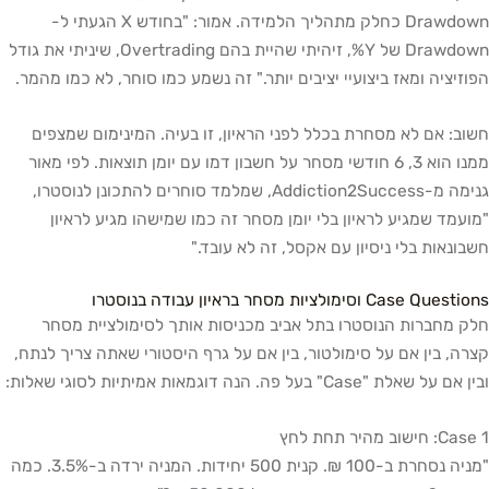
Drawdown כחלק מתהליך הלמידה. אמור: "בחודש X הגעתי ל-
Drawdown של Y%, זיהיתי שהיית בהם Overtrading, שיניתי את גודל
הפוזיציה ומאז ביצועיי יציבים יותר." זה נשמע כמו סוחר, לא כמו מהמר.
חשוב: אם לא מסחרת בכלל לפני הראיון, זו בעיה. המינימום שמצפים
ממנו הוא 3, 6 חודשי מסחר על חשבון דמו עם יומן תוצאות. לפי מאור
גנימה מ-Addiction2Success, שמלמד סוחרים להתכונן לנוסטרו,
"מועמד שמגיע לראיון בלי יומן מסחר זה כמו שמישהו מגיע לראיון
חשבונאות בלי ניסיון עם אקסל, זה לא עובד."
Case Questions וסימולציות מסחר בראיון עבודה בנוסטרו
חלק מחברות הנוסטרו בתל אביב מכניסות אותך לסימולציית מסחר
קצרה, בין אם על סימולטור, בין אם על גרף היסטורי שאתה צריך לנתח,
ובין אם על שאלת "Case" בעל פה. הנה דוגמאות אמיתיות לסוגי שאלות:
Case 1: חישוב מהיר תחת לחץ
"מניה נסחרת ב-100 ₪. קנית 500 יחידות. המניה ירדה ב-3.5%. כמה