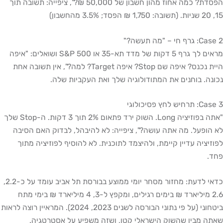
הפסדת? כמה אחוז מהון חשבון של 50,000 ₪?", ציפייה: תשובה תוך
15, 20 שניות. (תשובה: 1,750 ₪ הפסד; 3.5% מהחשבון)
Case 2: גרף חי – "מה תעשה?"
מראים לך גרף 5 דקות של מדד תא-35 או S&P 500 ושואלים: "איפה
היית נכנס? איפה שם Stop? איפה Target? למה?", אין תשובה אחת
נכונה. בוחנים את המתודולוגיה שלך ואת העקביות שלה.
Case 3: תרחיש לחץ פסיכולוגי
"אתה בפוזיציה Long. השוק ירד פתאום 2% תוך 3 דקות. ה-Stop שלך
לא הופעל. מה אתה עושה?", ציפייה: לא להיבהל, לבדוק האם הסיבה
לפוזיציה עדיין קיימת, ולהיצמד לתוכנית. לא להוסיף לפוזיציה מתוך
פחד.
כדאי לדעת: מחזור מסחר יומי ממוצע בבורסת תל אביב עומד על כ-2.2,
2.6 מיליארד ₪ בימים רגילים, ומקפץ ל-3, 4 מיליארד ₪ בימי מתח
ביטחוני (על פי נתוני הבורסה לשנים 2023, 2024). המראיין רוצה לראות
שאתה מבין שהשוק הישראלי קטן, ושזה משפיע על אסטרטגיה.