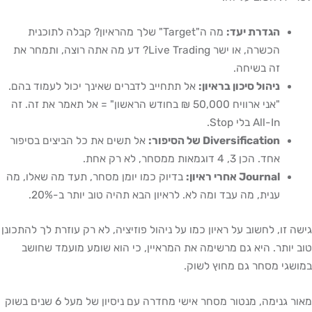
הגדרת יעד:
מה ה"Target" שלך מהראיון? קבלה לתוכנית
הכשרה, או ישר Live Trading? דע מה אתה רוצה, ותמחר את
זה בשיחה.
ניהול סיכון בראיון:
אל תתחייב לדברים שאינך יכול לעמוד בהם.
"אני ארוויח 50,000 ₪ בחודש הראשון" = אל תאמר את זה. זה
All-In בלי Stop.
Diversification של הסיפור:
אל תשים את כל הביצים בסיפור
אחד. הכן 3, 4 דוגמאות ממסחר, לא רק אחת.
Journal אחרי ראיון:
בדיוק כמו יומן מסחר, תעד מה שאלו, מה
ענית, מה עבד ומה לא. לראיון הבא תהיה טוב יותר ב-20%.
גישה זו, לחשוב על ראיון כמו על ניהול פוזיציה, לא רק עוזרת לך להתכונן
טוב יותר. היא גם מרשימה את המראיין, כי הוא שומע מועמד שחושב
במושגי מסחר גם מחוץ לשוק.
מאור גנימה, מנטור מסחר אישי מחדרה עם ניסיון של מעל 6 שנים בשוק