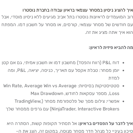
איך להציג ניסיון במסחר עצמאי בראיון עבודה בחברת נוסטרו
רוב המועמדים לראיונות נוסטרו בתל אביב מגיעים ללא ניסיון מוסדי, אבל
עם חודשים של מסחר עצמאי, קורסים, או מסחר על חשבון דמו. המפתח
הוא איך אתה מציג את זה.
מה להביא פיזית לראיון:
דוח P&L (רווח והפסד) מחשבון דמו או חשבון אמיתי, גם אם קטן
יומן מסחר: טבלת אקסל עם תאריך, כניסה, יציאה, P&L, ומה
למדת
סטטיסטיקות בסיסיות: Win Rate, Average Win vs Average
Loss, מספר עסקאות לחודש, Max Drawdown
אפשרי: צילום מסך של פלטפורמת מסחר (TradingView,
NinjaTrader, Interactive Brokers) עם גרפים ממסחר שלך
איך לדבר על הפסדים בראיון:
אל תסתיר תקופות קשות, הסתרה היא
סיכון בעיניי כל מנהל חדר מסחר מנוסה. במקום זה, הצג את ה-