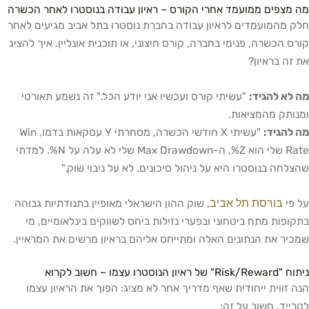
מה מצפים ממועמד אחרי הקורס – ראיון עבודה בנוסטרו לאחר הכשרה
חלק מהמועמדים לראיון עבודה בחברת נוסטרו בתל אביב מגיעים לאחר
קורס הכשרה, פנימי בחברה, קורס חיצוני, או תוכנית אונליין. איך להציג
את זה בראיון?
מה לא להגיד:
"עשיתי קורס ועכשיו אני יודע הכל." זה נשמע תאורטי
ומנותק מהמציאות.
מה להגיד:
"עשיתי X חודשי הכשרה, מסחרתי Y עסקאות בדמו, Win
Rate שלי הוא Z%, ה-Max Drawdown שלי לא עלה על N%. למדתי
שהצלחה בנוסטרו היא על ניהול סיכונים, לא על ניבוי שוק."
בורסת תל אביב
על פי
, שוק ההון הישראלי מאופיין בתנודתיות גבוהה
בתקופות מתח ביטחוני ובפערי נזילות ביחס לשווקים בינלאומיים, מי
שמכיר את הנתונים האלה ומתייחס אליהם בראיון מרשים את המראיין.
ניתוח "Risk/Reward" של ראיון הנוסטרו עצמו – חשוב לקרוא
הנה זווית ייחודית שאף מדריך אחר לא מציג: הפוך את הראיון עצמו
לטרייד. חשוב על זה: