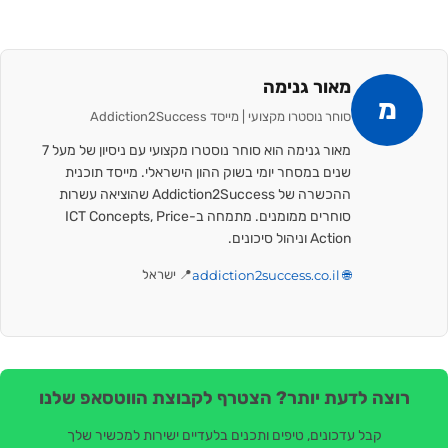
מאור גנימה
מ
סוחר נוסטרו מקצועי | מייסד Addiction2Success
מאור גנימה הוא סוחר נוסטרו מקצועי עם ניסיון של מעל 7
שנים במסחר יומי בשוק ההון הישראלי. מייסד תוכנית
ההכשרה של Addiction2Success שהוציאה עשרות
סוחרים ממומנים. מתמחה ב-ICT Concepts, Price
Action וניהול סיכונים.
🌐 addiction2success.co.il
📍 ישראל
רוצה לדעת יותר? הצטרף לקבוצת הווטסאפ שלנו
קבל עדכונים, טיפים ותכנים בלעדיים ישירות למכשיר שלך