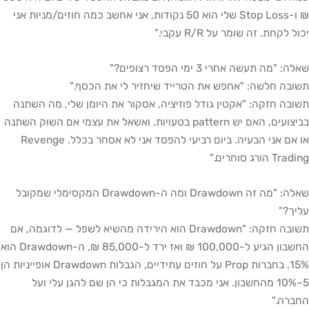
₪ ו-Stop Loss שלי הוא 50 נקודות, אני אחשב כמה חוזים/מניות אני
יכול לקחת. זה שומר על R/R עקבי."
שאלה: "מה תעשה אחרי 3 ימי הפסד רצופים?"
תשובה חלשה: "אחפש את הטרייד שיחזיר לי את הכסף."
תשובה חזקה: "אקטין גודל פוזיציה, אסקור את היומן שלי, מה השתנה
בביצועים, האם יש pattern בטעויות, ואשאל את עצמי אם השוק השתנה
או אם אני הבעיה. ביום רביעי להפסד אני לא אסחר בכלל. Revenge
Trading הורג סוחרים."
שאלה: "מה זה Drawdown ומה ה-Drawdown המקסימלי שמקובל
עליך?"
תשובה חזקה: "Drawdown הוא הירידה מהשיא לשפל — לדוגמה, אם
החשבון הגיע ל-100,000 ₪ ואז ירד ל-85,000 ₪, ה-Drawdown הוא
15%. בחברות Prop על חוזים עתידיים, הגבלות Drawdown אופייניות הן
5–10% מהחשבון. אני מכבד את המגבלות כי הן שם להגן עלי ועל
החברה."