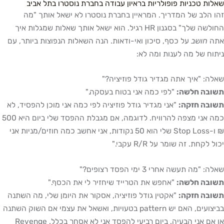
שאלות טכניות פופולריות בראיון עבודה בחברת נוסטרו בתל אביב
זהו הלב של המדריך. המראיין בחברת נוסטרו לא ישאל אותך "מה
החולשה שלך" בסגנון HR רגיל. הוא ישאל אותך שאלות שמגלות איך
אתה
חושב
על כסף, סיכון ואי-ודאות. הנה השאלות הנפוצות ביותר, עם
ניתוח של מה לענות ומה לא:
שאלה: "איך אתה מגדיר גודל פוזיציה?"
תשובה חלשה:
"לפי כמה אני בטוח בעסקה."
תשובה חזקה:
"אני מגדיר גודל פוזיציה לפי כמה אני מוכן להפסיד, לא
כמה אני מצפה להרוויח. לדוגמה, אם מגבלת ההפסד שלי ביום היא 500
₪ ו-Stop Loss שלי הוא 50 נקודות, אני אחשב כמה חוזים/מניות אני
יכול לקחת. זה שומר על R/R עקבי."
שאלה: "מה תעשה אחרי 3 ימי הפסד רצופים?"
תשובה חלשה:
"אחפש את הטרייד שיחזיר לי את הכסף."
תשובה חזקה:
"אקטין גודל פוזיציה, אסקור את היומן שלי, מה השתנה
בביצועים, האם יש pattern בטעויות, ואשאל את עצמי אם השוק השתנה
או אם אני הבעיה. ביום רביעי להפסד אני לא אסחר בכלל. Revenge