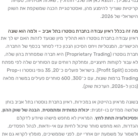
בנוי בשבילך. תמצא כאן את שלבי התהליך, שאלות אמיתיות, טעויות
קריטיות שצריך להימנע מהן, ואסטרטגיית הכנה שמשקפת את השוק
הישראלי של 2026.
מה זה בכלל ראיון עבודה בחברת נוסטרו בתל אביב – ולמה הוא שונה
ראיון עבודה בחברת נוסטרו הוא תהליך מיון שנועד לזהות האם יש לך את
הכישורים, המנטליות ויחס הסיכון הנכון כדי לסחור בכסף של החברה.
חברת נוסטרו (Proprietary Trading) היא חברה שמסחרת בהון שלה,
לא עבור לקוחות חיצוניים, ומחלקת רווחים עם הסוחרים שלה לפי מפתח
מוסכם (Profit Split). בישראל פועלים כ־20, 35 גופי נוסטרו ו-Prop
Trading ברמות שונות, עם כ־300, 600 סוחרים פעילים במשרה מלאה
(נכון ל-2026, הערכות שוק).
בשונה מראיון בהייטק או במכירות, ראיון בחברת נוסטרו בתל אביב בוחן
שלושה ממדים בו-זמנית:
יכולת כמותית ומתמטית
,
הבנה של שוק ההון
,
ו
פסיכולוגיה תחת לחץ
. המראיין לא מחפש מישהו שיודע לדקלם
הגדרות, הוא מחפש סוחר שיכול לחיות עם אי-ודאות, לנהל הפסדים,
ולשמור על משמעת יום אחרי יום. לפני שממשיכים, מומלץ לקרוא גם את