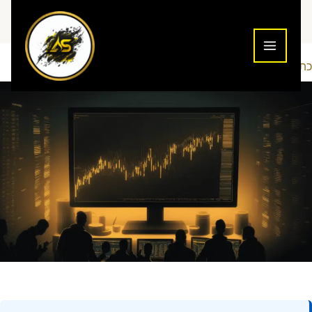
ילוג
תוכן
כתיבת תגובה
הכשרה ולימוד
Addiction To Success
/
/ מאת