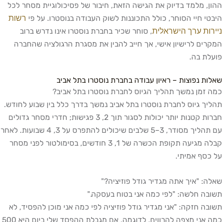
ההון, מלמד בדיוק את הגישה הזאת, חיבור של פסיכולוגיית מסחר לכל
רשות
היבטי חיי הסוחר, כולל התכוננות לשוק העבודה בנוסטרו. על פי
ניירות ערך הישראלית
, סוחר שכיר בחברת נוסטרו אינו נדרש ברוב
המקרים לרישיון אישי, אך חייב להבין את מסגרת הרגולציה שהחברה
פועלת בה.
שאלות נפוצות – ראיון עבודה בחברת נוסטרו בתל אביב
כמה זמן נמשך תהליך הגיוס לחברת נוסטרו בתל אביב?
תהליך גיוס לחברת נוסטרו בתל אביב נמשך בדרך כלל בין שבוע לחודש.
חברות קטנות יותר יכולות לסגור תוך 2, 3 פגישות; חדרי מסחר גדולים
עם תהליך מסודר, 3–5 שלבים שיכולים להתפרס על 3, 4 שבועות. לאחר
קבלה מגיעה תקופת הכשרה של 1, 3 חודשים, בסימולטור לפני מסחר
על כסף אמיתי.
שאלה: "איך אתה מגדיר גודל פוזיציה?"
תשובה חלשה: "לפי כמה אני בטוח בעסקה."
תשובה חזקה: "אני מגדיר גודל פוזיציה לפי כמה אני מוכן להפסיד, לא
כמה אני מצפה להרוויח. לדוגמה, אם מגבלת ההפסד שלי ביום היא 500