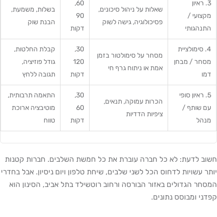
3. ראיון
60,
שאלות על ניהול סיכונים,
בשלות, משמעת,
מקצועי /
90
פסיכולוגיה, גישה לשוק
הבנת שוק
התנהגותי
דקות
4. סימולציית
30,
קבלת החלטות,
מסחר על סימולטור בזמן
מסחר / מבחן
120
גודל פוזיציה,
אמת או ניתוח גרף חי
דמו
דקות
תגובה ללחץ
5. ראיון סופי
30,
התאמה תרבותית,
הכרות עמוקה, תנאים,
עם שותף /
60
מוטיבציה ארוכת
ציפיות הדדיות
מנהל
דקות
טווח
חשוב לדעת: לא כל חברה עוברת את כל חמשת השלבים. חברות קטנות
יותר עשויות לדחוס הכל לשני שלבים, שיחת טלפון ויום ניסיון. אבל בחדרי
המסחר הגדולים באזור הבורסה ורחוב רוטשילד בתל אביב, הסינון הוא
קפדני ומבוסס נתונים.