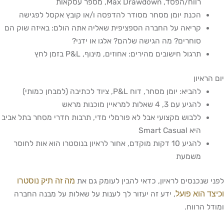
רווח/הפסד, Max Drawdown, מספר עסקאות
הכנת יומן מסחר מסודר להדפסה ו/או קובץ אקסל לפגישה
קריאה על החברה הספציפית שאליה אתה הולם: באיזה שוק הם
סוחרים? מה הגישה שלהם? אלגו או ידני?
תרגול חישובים מהירים: אחוזים, מינוף, P&L בזמן לחץ
יום הראיון
להביא: יומן מסחר, דוח P&L, ציוד לכתיבה (למבחן כמותי)
להגיע עם 3, 4 שאלות למראיין מוכנות מראש
ללבוש מקצועי אבל לא פורמלי מדי, תרבות חדרי מסחר בתל אביב
היא Smart Casual
להגיע 10 דקות מוקדם, אחור לראיון בנוסטרו הוא אות לחוסר
משמעת
מה זה תיק נוסטרו
לפני שנכנסים לראיון, כדאי להבין לעומק גם את
וכיצד הוא פועל
, ידע זה יעזור לך לענות על שאלות על מבנה החברה
ומודל הרווח.