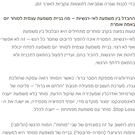
כדי לבנות שגרה שמביאה לתוצאות עקביות לאורך זמן.
ההבדל בין משמעת לאי-רגשיות — מה בניית משמעת עצמית לסוחר יום
באמת אומרת
טעות נפוצה בקרב סוחרים מתחילים היא הבלבול בין משמעת
לאי-רגשיות. המטרה אינה להפוך לרובוט שחסר כל רגש — זה לא אפשרי
ואף לא רצוי. בניית משמעת עצמית לסוחר יום משמעה לפתח יכולת
לזהות את הרגשות, להכיר בהם, ועדיין לפעול בהתאם לתכנית ולא
בהתאם לדחף הרגשי.
הנוירולוגיה מספקת הסבר ברור: כאשר הסוחר רואה עסקה שהולכת
נגדו, מערכת העצבים מפעילה תגובת "הלחם או ברח" — פליטה של
קורטיזול ואדרנלין שמעכירה את שיקול הדעת. סוחר בלא משמעת ייענה
לאינסטינקט: יסגור מוקדם מדי, יוסיף לפוזיציה מפסידה, או ישנה את ה-
Stop Loss. סוחר עם משמעת מפותחת — ייענה לכלל.
ניתן לחשוב על זה במונחים של שני "מוחות": המוח הרגשי (הלימבי)
והמוח הרציונלי (הפרה-פרונטלי). בנייה של משמעת מסחר היא למעשה