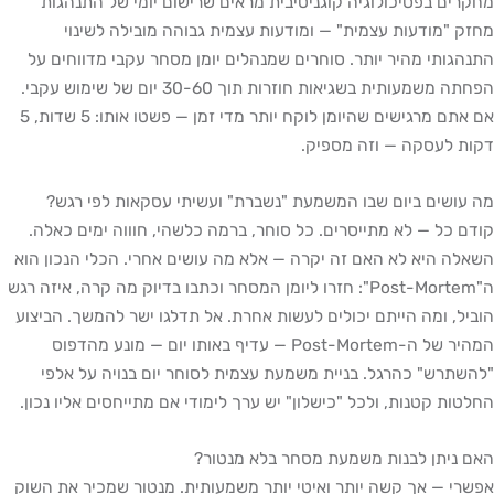
מחקרים בפסיכולוגיה קוגניטיבית מראים שרישום יומי של התנהגות
מחזק "מודעות עצמית" — ומודעות עצמית גבוהה מובילה לשינוי
התנהגותי מהיר יותר. סוחרים שמנהלים יומן מסחר עקבי מדווחים על
הפחתה משמעותית בשגיאות חוזרות תוך 30-60 יום של שימוש עקבי.
אם אתם מרגישים שהיומן לוקח יותר מדי זמן — פשטו אותו: 5 שדות, 5
דקות לעסקה — וזה מספיק.
מה עושים ביום שבו המשמעת "נשברת" ועשיתי עסקאות לפי רגש?
קודם כל — לא מתייסרים. כל סוחר, ברמה כלשהי, חוווה ימים כאלה.
השאלה היא לא האם זה יקרה — אלא מה עושים אחרי. הכלי הנכון הוא
ה"Post-Mortem": חזרו ליומן המסחר וכתבו בדיוק מה קרה, איזה רגש
הוביל, ומה הייתם יכולים לעשות אחרת. אל תדלגו ישר להמשך. הביצוע
המהיר של ה-Post-Mortem — עדיף באותו יום — מונע מהדפוס
"להשתרש" כהרגל. בניית משמעת עצמית לסוחר יום בנויה על אלפי
החלטות קטנות, ולכל "כישלון" יש ערך לימודי אם מתייחסים אליו נכון.
האם ניתן לבנות משמעת מסחר בלא מנטור?
אפשרי — אך קשה יותר ואיטי יותר משמעותית. מנטור שמכיר את השוק