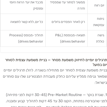
ממשיך לסחור עד שמפסיד
מכבד את יעד הרווח היומי
יום רווח
חזרה
ומפסיק
ניתוח
רק לאחר הפסדים גדולים
כל יום, ללא קשר לתוצאה
עסקאות
גישה
תוצאה-מבוססת (P&L
תהליך-מבוסס (Process
כוללת
drives behavior)
drives behavior)
תרגילים יומיים לחיזוק משמעת מסחר — בניית משמעת עצמית לסוחר
יום בפועל
בניית משמעת עצמית לסוחר יום מתחילה בשגרה. להלן תרגילים יומיים
שמאור גנימה ממליץ עליהם כחלק מעבודת המנטורינג שלו עם סוחרים
בישראל:
1. שגרת בוקר — Pre-Market Routine (30-45 דקות לפני פתיחה)
לפני שהבורסה נפתחת, הקצו 30 עד 45 דקות לתהליך קבוע ומובנה.