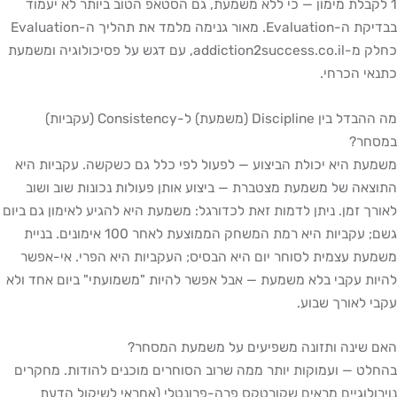
1 לקבלת מימון — כי ללא משמעת, גם הסטאפ הטוב ביותר לא יעמוד
בבדיקת ה-Evaluation. מאור גנימה מלמד את תהליך ה-Evaluation
כחלק מ-addiction2success.co.il, עם דגש על פסיכולוגיה ומשמעת
כתנאי הכרחי.
מה ההבדל בין Discipline (משמעת) ל-Consistency (עקביות)
במסחר?
משמעת היא יכולת הביצוע — לפעול לפי כלל גם כשקשה. עקביות היא
התוצאה של משמעת מצטברת — ביצוע אותן פעולות נכונות שוב ושוב
לאורך זמן. ניתן לדמות זאת לכדורגל: משמעת היא להגיע לאימון גם ביום
גשם; עקביות היא רמת המשחק הממוצעת לאחר 100 אימונים. בניית
משמעת עצמית לסוחר יום היא הבסיס; העקביות היא הפרי. אי-אפשר
להיות עקבי בלא משמעת — אבל אפשר להיות "משמועתי" ביום אחד ולא
עקבי לאורך שבוע.
האם שינה ותזונה משפיעים על משמעת המסחר?
בהחלט — ועמוקות יותר ממה שרוב הסוחרים מוכנים להודות. מחקרים
נוירולוגיים מראים שקורטקס פרה-פרונטלי (אחראי לשיקול הדעת