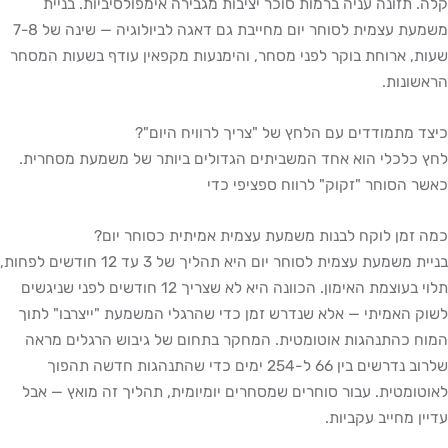
קלה. תזונה עניה ברמות סוכר יציבות מגבירה אימפולסיביות. בניית
משמעת עצמית לסוחר יום מחייבת גם דאגה לביולוגיה — שינה של 7-8
שעות, ארוחת בוקר לפני מסחר, והימנעות מקפאין עודף בשעות המסחר
הראשונות.
כיצד מתמודדים עם הלחץ של "צריך לרוויח היום"?
לחץ כלכלי הוא אחד המשביתים הגדולים ביותר של משמעת מסחרית.
כאשר הסוחר "זקוק" לרווח ספציפי כדי
כמה זמן לוקח לבנות משמעת עצמית אמיתית כסוחר יום?
בניית משמעת עצמית לסוחר יום היא תהליך של 3 עד 12 חודשים לפחות,
תלוי בעוצמת האימון. הכוונה היא לא שצריך 12 חודשים לפני שניגשים
לשוק האמיתי — אלא שנדרש זמן כדי שהרגלי המשמעת "ייצרבו" לתוך
המוח כהתנהגות אוטומטית. המחקר בתחום של גיבוש הרגלים מראה
שלרוב נדרשים בין 66 ל-254 ימים כדי שהתנהגות חדשה תהפוך
לאוטומטית. עבור סוחרים שמסחרים יומיומית, תהליך זה מואץ — אבל
עדיין מחייב עקביות.