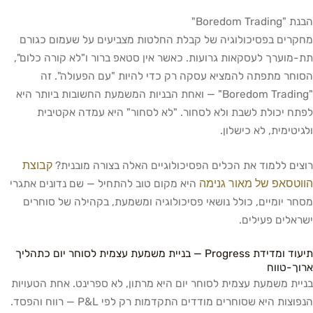
הבנת "Boredom Trading"
מחקרים בפסיכולוגיה של קבלת החלטות מצביעים על שעמום כגורם
תת-מוערך לעסקאות גרועות. כאשר אין סטאפ ברור ו"לא קורה כלום",
הסוחר מתפתה להמציא עסקה רק כדי להיות "עם הפעולה". זה
"Boredom Trading" — ואחת הבניות המשמעת החשובות ביותר היא
לפתח יכולת לשבת ולא לסחור. "לא לסחור" היא עמדה אקטיבית
ולגיטימית, לא כישלון.
קבוצת
רוצים ללמוד את הכלים הפסיכולוגיים האלה בצורה מובנית?
הווטסאפ של מאור גנימה
היא מקום טוב להתחיל — שם נדונים אתגרי
מסחר יומיים, כולל נושאי פסיכולוגיה ומשמעת, בקהילה של סוחרים
ישראלים פעילים.
תיעוד ומדידת Progress — בניית משמעת עצמית לסוחר יום כתהליך
ארוך-טווח
בניית משמעת עצמית לסוחר יום היא מרתון, לא ספרינט. אחת הטעויות
הנפוצות היא שסוחרים מודדים התקדמות רק לפי P&L — רווח והפסד.