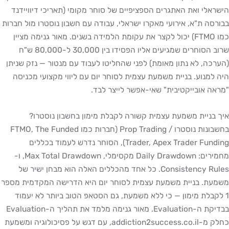
הישראלי ואת האתגרים הספציפיים של סוחר מקומי (תאריכי דיוויידנד
בבורסה ת"א, אירועי מאקרו ישראלי, עבודה עם חשבון נוסטרו מול חברות
כמו FTMO) יכול לקצר את עקומת הלמידה בשנים. מאור גנימה מציין
שרוב הסוחרים שמגיעים אליו הפסידו בין 30,000 ל-80,000 ש"ח
(הערכה, לא נתון מאומת) לפני שהחליטו לעבוד עם מנטור — נזק שניתן
היה למנוע. בניית משמעת עצמית לסוחר יום עם ליווי מקצועי מכניסה
"מראה אובייקטיבית" שאי-אפשר לייצר לבד.
איך בניית משמעת עצמית קשורה לקבלת מימון בחשבון נוסטרו?
בחשבונות נוסטרו / Prop Trading (חברות כמו FTMO, The Funded
Trader, Apex Trader Funding), הסוחר נדרש לעמוד בכללים
מחמירים: Daily Drawdown מקסימלי, Max Total Drawdown, ו-
Consistency Rules. כל אחד מהכללים האלה הוא מבחן ישיר של
משמעת. בניית משמעת עצמית לסוחר יום היא הדרישה המקדמית מספר
1 לקבלת מימון — כי ללא משמעת, גם הסטאפ הטוב ביותר לא יעמוד
בבדיקת ה-Evaluation. מאור גנימה מלמד את תהליך ה-Evaluation
כחלק מ-addiction2success.co.il, עם דגש על פסיכולוגיה ומשמעת