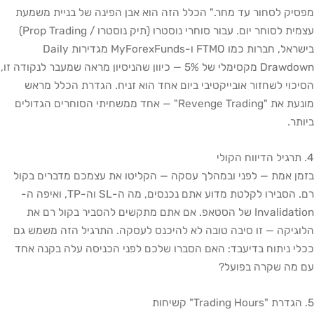
מפסיק לסחור עד מחר." הכלל הזה הוא אבן הפינה של בניית משמעת
עצמית לסוחר יום. עבור סוחרי נוסטרו (תיק נוסטרו / Prop Trading)
בישראל, חברות כמו FTMO ו-MyForexFunds מגדירות Daily
Drawdown מקסימלי של 5% — כיוון שהניסיון מראה שמעבר לנקודה זו,
הסיכוי לשחזור אובייקטיבי ביום אחד הוא זניח. הגדרת הכלל מראש
מונעת את "Revenge Trading" — אחד ממשחיתי הסוחרים הגדולים
ביותר.
4. תרגיל הדיווח הקולי
בזמן אמת — לפני ובמהלך עסקה — הקליטו את עצמכם מדברים בקול
רם. הסבירו לקלטת מדוע אתם נכנסים, מה ה-SL וה-TP, ואיפה ה-
Invalidation של הסטאפ. אם אתם מתקשים להסביר בקול רם את
הלוגיקה — זו סיבה טובה לא להיכנס לעסקה. התרגיל הזה משמש גם
ככלי ניתוח בדיעבד: האם הסברו שלכם לפני הכניסה עלה בקנה אחד
עם מה שקרה בפועל?
5. הגדרת "Trading Hours" קשיחות