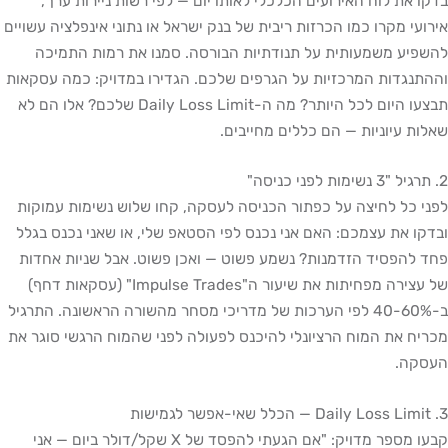
בדקו את לוח האירועים הכלכלי לאותו יום — לפי רשות ניירות ערך,
אירועי מקרו כמו הכרזות ריבית של בנק ישראל או נתוני אינפלציה עשויים
להשפיע משמעותית על תנודתיות הבורסה. סמנו את רמות התמיכה
וההתנגדות המרכזיות על הגרפים שלכם. הגדירו במדויק: כמה עסקאות
תבצעו היום לכל היותר? מה ה-Daily Loss Limit שלכם? אלו הם לא
שאלות עיוניות — הם כללים מחייבים.
2. תרגיל "3 נשימות לפני כניסה"
לפני כל לחיצה על כפתור הכניסה לעסקה, קחו שלוש נשימות עמוקות
ובדקו את עצמכם: האם אני נכנס לפי הסטאפ שלי, או שאני נכנס בגלל
פחד להפסיד הזדמנות? נשמע פשוט — ואכן פשוט. אבל שניות אחדות
של עצירה מפחיתות את שיעור ה"Impulse Trades" (עסקאות דחף)
ב-40-60% לפי הערכות של מדריכי מסחר מהשורה הראשונה. התרגיל
מכריח את המוח הרציונלי להיכנס לפעולה לפני שהמוח הרגשי סוגר את
העסקה.
3. Daily Loss Limit — הכלל שאי-אפשר לגמישות
קבעו מספר מדויק: "אם הגעתי להפסד של X שקל/דולר ביום — אני