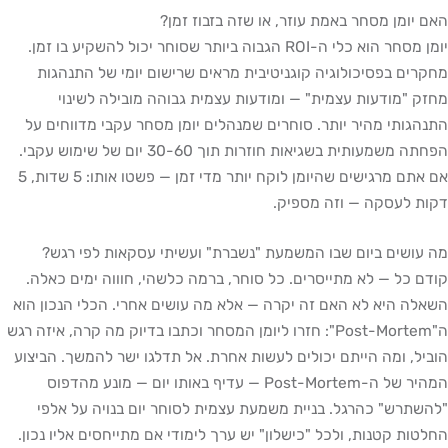
האם יומן מסחר באמת עוזר, או שזה בזבוז זמן?
יומן מסחר הוא כלי ה-ROI הגבוה ביותר שסוחר יכול להשקיע בו זמן.
מחקרים בפסיכולוגיה קוגניטיבית מראים שרישום יומי של התנהגות
מחזק "מודעות עצמית" — ומודעות עצמית גבוהה מובילה לשינוי
התנהגותי מהיר יותר. סוחרים שמנהלים יומן מסחר עקבי מדווחים על
הפחתה משמעותית בשגיאות חוזרות תוך 30-60 יום של שימוש עקבי.
אם אתם מרגישים שהיומן לוקח יותר מדי זמן — פשטו אותו: 5 שדות, 5
דקות לעסקה — וזה מספיק.
מה עושים ביום שבו המשמעת "נשברת" ועשיתי עסקאות לפי רגש?
קודם כל — לא מתייסרים. כל סוחר, ברמה כלשהי, חוווה ימים כאלה.
השאלה היא לא האם זה יקרה — אלא מה עושים אחרי. הכלי הנכון הוא
ה"Post-Mortem": חזרו ליומן המסחר וכתבו בדיוק מה קרה, איזה רגש
הוביל, ומה הייתם יכולים לעשות אחרת. אל תדלגו ישר להמשך. הביצוע
המהיר של ה-Post-Mortem — עדיף באותו יום — מונע מהדפוס
"להשתרש" כהרגל. בניית משמעת עצמית לסוחר יום בנויה על אלפי
החלטות קטנות, ולכל "כישלון" יש ערך לימודי אם מתייחסים אליו נכון.