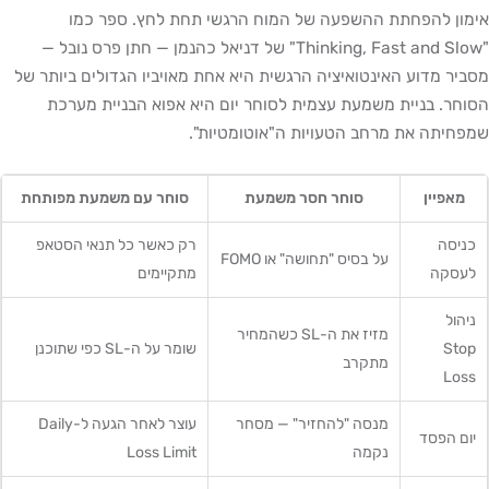
אימון להפחתת ההשפעה של המוח הרגשי תחת לחץ. ספר כמו
"Thinking, Fast and Slow" של דניאל כהנמן — חתן פרס נובל —
מסביר מדוע האינטואיציה הרגשית היא אחת מאויביו הגדולים ביותר של
הסוחר. בניית משמעת עצמית לסוחר יום היא אפוא הבניית מערכת
שמפחיתה את מרחב הטעויות ה"אוטומטיות".
מאפיין
סוחר חסר משמעת
סוחר עם משמעת מפותחת
כניסה
רק כאשר כל תנאי הסטאפ
על בסיס "תחושה" או FOMO
לעסקה
מתקיימים
ניהול
מזיז את ה-SL כשהמחיר
Stop
שומר על ה-SL כפי שתוכנן
מתקרב
Loss
מנסה "להחזיר" — מסחר
עוצר לאחר הגעה ל-Daily
יום הפסד
נקמה
Loss Limit