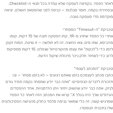
לאחר הפסד, בקפיצה לעסקה שלא עמדה בכל תנאי ה-Checklist,
ובסחירת-נקמה. חוסר סבלנות — כניסה לפני שהסטאפ הושלם, יציאה
מוקדמת מדי מעסקה טובה.
טכניקת "ה-Timeout" המסחרי
אחרי כל הפסד שחרג מ-1R, קחו הפסקה חובה של 15 דקות. קומו
מהכיסא, שתו מים, צאו החוצה. זה לא חולשה — זו שיטה. המוח זקוק
לזמן כדי ל"לנקות" את עצמו מהקורטיזול שנפלט. 15 דקות מספיקות
לרוב כדי לשחזר חלק ניכר מיכולת שיקול הדעת.
טכניקת "המכתב לעצמי"
כתבו מכתב לעצמכם בזמן שאתם רגועים — לא בזמן מסחר — ובו
תזכורת לדברים הבסיסיים: "אתה כבר יודע שמסחר נקמה תמיד גורם
לנזק. אתה כבר יודע שהשוק יחזור ויתן הזדמנויות. אחד ההפסדים
הגדולים שלך היה בגלל X." קראו את המכתב הזה לאחר כל הפסד
שמרגיש קשה. זה כלי שמאור גנימה מלמד כחלק מהגישה הפסיכולוגית
שלו בתכנית הנוסטרו.