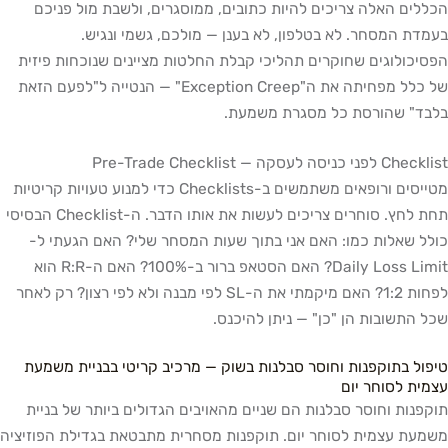
הכללים האלה צריכים להיות כתובים, ממוסגרים, ולשבת מול פניכם
בעמדת המסחר. לא בטלפון, לא בענן — מולכם, גשמי ונגיש.
הפסיכולוגים שחוקרים תהליכי קבלת החלטות מציינים שנוכחות פיזית
של כלל מפחיתה את ה"Exception Creep" — הנטייה ל"לפעם הזאת
בלבד" שהורסת כל מסגרת משמעת.
Checklist לפני כניסה לעסקה — Pre-Trade Checklist
מטייסים ורופאים משתמשים ב-Checklists כדי למנוע טעויות קריטיות
תחת לחץ. סוחרים צריכים לעשות את אותו הדבר. ה-Checklist הבסיסי
כולל שאלות כמו: האם אני בתוך שעות המסחר שלי? האם הגעתי ל-
Daily Loss Limit? האם הסטאפ ברור ב-100%? האם ה-R:R הוא
לפחות 1:2? האם מיקמתי את ה-SL לפי מבנה ולא לפי רצון? רק לאחר
שכל התשובות הן "כן" — ניתן להיכנס.
טיפול בתוקפנות וחוסר סבלנות בשוק — מרכיב קריטי בבניית משמעת
עצמית לסוחר יום
תוקפנות וחוסר סבלנות הם שניים מהאויבים הגדולים ביותר של בניית
משמעת עצמית לסוחר יום. תוקפנות מסחרית מתבטאת בגדילת הפוזיציה