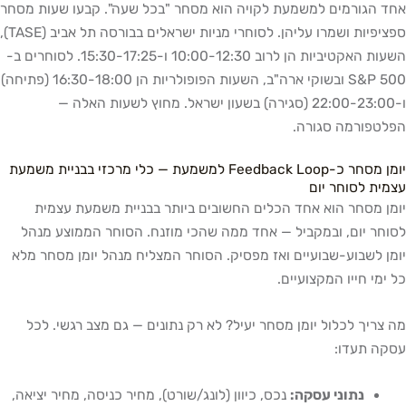
אחד הגורמים למשמעת לקויה הוא מסחר "בכל שעה". קבעו שעות מסחר
ספציפיות ושמרו עליהן. לסוחרי מניות ישראלים בבורסה תל אביב (TASE),
השעות האקטיביות הן לרוב 10:00-12:30 ו-15:30-17:25. לסוחרים ב-
S&P 500 ובשוקי ארה"ב, השעות הפופולריות הן 16:30-18:00 (פתיחה)
ו-22:00-23:00 (סגירה) בשעון ישראל. מחוץ לשעות האלה —
הפלטפורמה סגורה.
יומן מסחר כ-Feedback Loop למשמעת — כלי מרכזי בבניית משמעת
עצמית לסוחר יום
יומן מסחר הוא אחד הכלים החשובים ביותר בבניית משמעת עצמית
לסוחר יום, ובמקביל — אחד ממה שהכי מוזנח. הסוחר הממוצע מנהל
יומן לשבוע-שבועיים ואז מפסיק. הסוחר המצליח מנהל יומן מסחר מלא
כל ימי חייו המקצועיים.
מה צריך לכלול יומן מסחר יעיל? לא רק נתונים — גם מצב רגשי. לכל
עסקה תעדו:
נתוני עסקה:
נכס, כיוון (לונג/שורט), מחיר כניסה, מחיר יציאה,