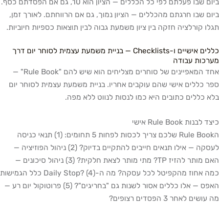
ביום שבו פעלתם לפי כל הכללים — הציון הוא 10, גם אם הפסדתם כסף.
ביום שבו חרגתם מהכללים — הציון נמוך, גם אם הרווחתם. לאורך זמן,
תגלו קורלציה חזקה בין ציון משמעת גבוה לבין תוצאות כספיות חיוביות.
כללים אישיים ו-Checklists — בניית משמעת עצמית לסוחר יום דרך
מערכות עבודה
אחד המאפיינים של סוחרים מצליחים הוא שיש להם "Rule Book" —
ספר כללים אישי שהם עוקבים אחריו. בניית משמעת עצמית לסוחר יום
בלא כללים כתובים היא כמו לנסות לנווט ללא מפה.
כיצד לבנות Rule Book אישי
הRule Book שלכם צריך לכסות לפחות 5 תחומים: (1) תנאי כניסה
לעסקה — אילו תנאים חייבים להתקיים בדיוק? (2) ניהול הפוזיציה —
האם מותר להזיז TP? מתי מותר לצאת חלקית? (3) ניהול סיכונים —
כמה אחוז מהקפיטל לכל עסקה? מה ה-Daily Stop? (4) כלל הגמישות
האפס — אלו כללים אסור לשנות גם "בחריגים"? (5) פרוטוקול יום רע —
מה עושים לאחר 3 הפסדים רצופים?