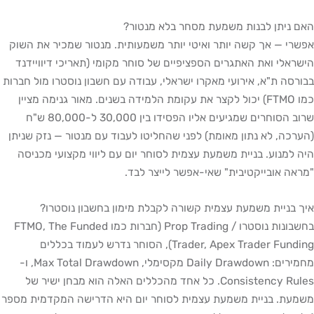
האם ניתן לבנות משמעת מסחר בלא מנטור?
אפשרי — אך קשה יותר ואיטי יותר משמעותית. מנטור שמכיר את השוק
הישראלי ואת האתגרים הספציפיים של סוחר מקומי (תאריכי דיוויידנד
בבורסה ת"א, אירועי מאקרו ישראלי, עבודה עם חשבון נוסטרו מול חברות
כמו FTMO) יכול לקצר את עקומת הלמידה בשנים. מאור גנימה מציין
שרוב הסוחרים שמגיעים אליו הפסידו בין 30,000 ל-80,000 ש"ח
(הערכה, לא נתון מאומת) לפני שהחליטו לעבוד עם מנטור — נזק שניתן
היה למנוע. בניית משמעת עצמית לסוחר יום עם ליווי מקצועי מכניסה
"מראה אובייקטיבית" שאי-אפשר לייצר לבד.
איך בניית משמעת עצמית קשורה לקבלת מימון בחשבון נוסטרו?
בחשבונות נוסטרו / Prop Trading (חברות כמו FTMO, The Funded
Trader, Apex Trader Funding), הסוחר נדרש לעמוד בכללים
מחמירים: Daily Drawdown מקסימלי, Max Total Drawdown, ו-
Consistency Rules. כל אחד מהכללים האלה הוא מבחן ישיר של
משמעת. בניית משמעת עצמית לסוחר יום היא הדרישה המקדמית מספר