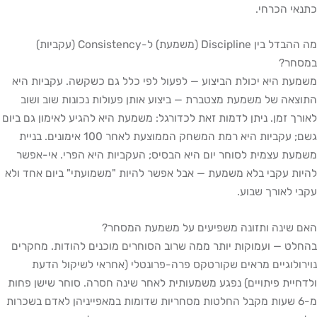
כתנאי הכרחי.
מה ההבדל בין Discipline (משמעת) ל-Consistency (עקביות)
במסחר?
משמעת היא יכולת הביצוע — לפעול לפי כלל גם כשקשה. עקביות היא
התוצאה של משמעת מצטברת — ביצוע אותן פעולות נכונות שוב ושוב
לאורך זמן. ניתן לדמות זאת לכדורגל: משמעת היא להגיע לאימון גם ביום
גשם; עקביות היא רמת המשחק הממוצעת לאחר 100 אימונים. בניית
משמעת עצמית לסוחר יום היא הבסיס; העקביות היא הפרי. אי-אפשר
להיות עקבי בלא משמעת — אבל אפשר להיות "משמועתי" ביום אחד ולא
עקבי לאורך שבוע.
האם שינה ותזונה משפיעים על משמעת המסחר?
בהחלט — ועמוקות יותר ממה שרוב הסוחרים מוכנים להודות. מחקרים
נוירולוגיים מראים שקורטקס פרה-פרונטלי (אחראי לשיקול הדעת
ולדחיית פיתויים) נפגע משמעותית לאחר שינה חסרה. סוחר שישן פחות
מ-6 שעות מקבל החלטות מסחריות שדומות במאפייניהן לאדם בשכרות