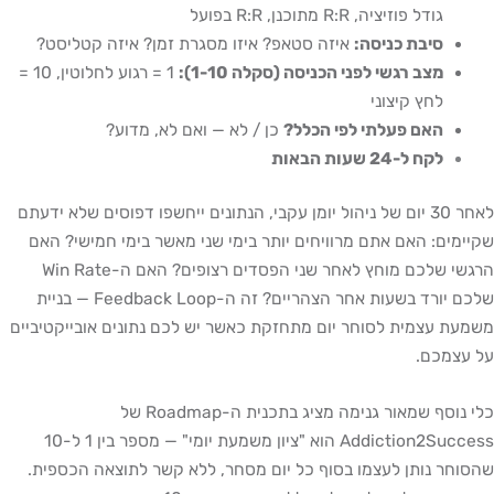
גודל פוזיציה, R:R מתוכנן, R:R בפועל
סיבת כניסה:
איזה סטאפ? איזו מסגרת זמן? איזה קטליסט?
מצב רגשי לפני הכניסה (סקלה 1-10):
1 = רגוע לחלוטין, 10 =
לחץ קיצוני
האם פעלתי לפי הכלל?
כן / לא — ואם לא, מדוע?
לקח ל-24 שעות הבאות
לאחר 30 יום של ניהול יומן עקבי, הנתונים ייחשפו דפוסים שלא ידעתם
שקיימים: האם אתם מרוויחים יותר בימי שני מאשר בימי חמישי? האם
הרגשי שלכם מוחץ לאחר שני הפסדים רצופים? האם ה-Win Rate
שלכם יורד בשעות אחר הצהריים? זה ה-Feedback Loop — בניית
משמעת עצמית לסוחר יום מתחזקת כאשר יש לכם נתונים אובייקטיביים
על עצמכם.
כלי נוסף שמאור גנימה מציג בתכנית ה-Roadmap של
Addiction2Success הוא "ציון משמעת יומי" — מספר בין 1 ל-10
שהסוחר נותן לעצמו בסוף כל יום מסחר, ללא קשר לתוצאה הכספית.