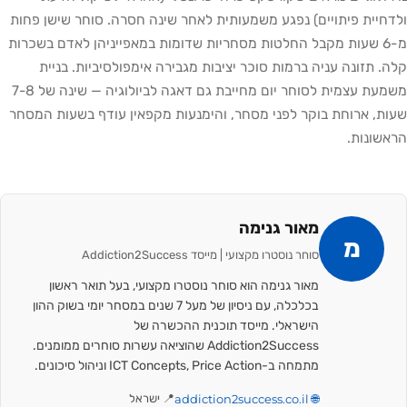
ולדחיית פיתויים) נפגע משמעותית לאחר שינה חסרה. סוחר שישן פחות
מ-6 שעות מקבל החלטות מסחריות שדומות במאפייניהן לאדם בשכרות
קלה. תזונה עניה ברמות סוכר יציבות מגבירה אימפולסיביות. בניית
משמעת עצמית לסוחר יום מחייבת גם דאגה לביולוגיה — שינה של 7-8
שעות, ארוחת בוקר לפני מסחר, והימנעות מקפאין עודף בשעות המסחר
הראשונות.
מאור גנימה
מ
סוחר נוסטרו מקצועי | מייסד Addiction2Success
מאור גנימה הוא סוחר נוסטרו מקצועי, בעל תואר ראשון
בכלכלה, עם ניסיון של מעל 7 שנים במסחר יומי בשוק ההון
הישראלי. מייסד תוכנית ההכשרה של
Addiction2Success שהוציאה עשרות סוחרים ממומנים.
מתמחה ב-ICT Concepts, Price Action וניהול סיכונים.
🌐 addiction2success.co.il
📍 ישראל