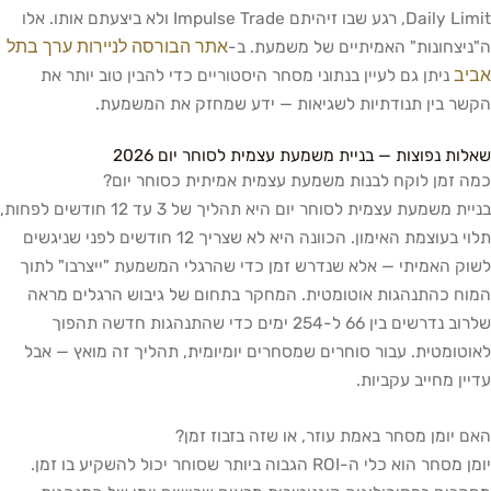
Daily Limit, רגע שבו זיהיתם Impulse Trade ולא ביצעתם אותו. אלו
אתר הבורסה לניירות ערך בתל
ה"ניצחונות" האמיתיים של משמעת. ב-
אביב
ניתן גם לעיין בנתוני מסחר היסטוריים כדי להבין טוב יותר את
הקשר בין תנודתיות לשגיאות — ידע שמחזק את המשמעת.
שאלות נפוצות — בניית משמעת עצמית לסוחר יום 2026
כמה זמן לוקח לבנות משמעת עצמית אמיתית כסוחר יום?
בניית משמעת עצמית לסוחר יום היא תהליך של 3 עד 12 חודשים לפחות,
תלוי בעוצמת האימון. הכוונה היא לא שצריך 12 חודשים לפני שניגשים
לשוק האמיתי — אלא שנדרש זמן כדי שהרגלי המשמעת "ייצרבו" לתוך
המוח כהתנהגות אוטומטית. המחקר בתחום של גיבוש הרגלים מראה
שלרוב נדרשים בין 66 ל-254 ימים כדי שהתנהגות חדשה תהפוך
לאוטומטית. עבור סוחרים שמסחרים יומיומית, תהליך זה מואץ — אבל
עדיין מחייב עקביות.
האם יומן מסחר באמת עוזר, או שזה בזבוז זמן?
יומן מסחר הוא כלי ה-ROI הגבוה ביותר שסוחר יכול להשקיע בו זמן.