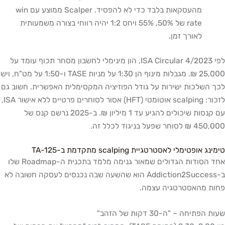
מהעסקאות בלבד כדי לא להפסיד. Scalper ממוצע עם win
rate של 50%, 55% ויחס 1:2 יהיה רווחי בצורה משמעותית
לאורך זמן.
לפי ISA Circular 4/2023, הון מינימלי לחשבון מסחר תכוף עומד על
25,000 ₪. מגבלות מינוף הן 1:30 על מניות TASE ו-1:50 על מט"ח, ויש
לכך השלכות ישירות על גודל הפוזיציה המקסימלית האפשרית. חשוב גם
לזכור: scalping אוטומטי (HFT) אסור לסוחרים פרטיים ללא אישור ISA,
עם קנסות שיכולים להגיע עד 1 מיליון ₪. ב-2025 נרשם קנס של
450,000 ₪ לסוחר שפעל בניגוד לכלל זה.
טימינג אופטימלי לאסטרטגיית scalping מתקדמת ב-TA-125
אחד הסודות הגדולים שמאור גנימה מלמד בתכנית ה-Roadmap שלו
ב-Addiction2Success הוא שהשעה שבה נכנסים לעסקה חשובה לא
פחות מהאסטרטגיה עצמה.
שעות הפתיחה – "ה-30 דקות של הזהב"