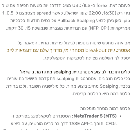
לעומת זאת, forex ב-USD/ILS מציג הזדמנויות בשעות חפיפה עם שוק
ניו יורק (16:30, 22:00 שעון ישראל), כאשר spread מצטמצם ל-0.5, 1
pip. כאן ניתן לבצע Pullback Scalping על בסיס הודעות כלכליות
אמריקאיות (NFP, CPI) עם תנודתיות מוגברת שנמשכת 15, 30 דקות.
אם אתה מחפש שיטות נוספות לניצול פריצות מחיר, המאמר על
אסטרטגיית breakout מסחר יומי, מדריך שלם עם דוגמאות לייב
יספק לך השלמה מצוינת לטכניקות הסקאלפינג.
כלים ותוכנה לביצוע אסטרטגיית scalping מתקדמת בישראל
בלי כלים הנכונים, אסטרטגיית scalping מתקדמת תישאר בתיאוריה
בלבד. Scalping מחייב ביצוע מהיר, כל מילישניה חשובה, ולכן בחירת
פלטפורמה היא החלטה קריטית.
פלטפורמות מסחר מומלצות
MetaTrader 5 (MT5):
הסטנדרט לסקאלפינג בפורקס ו-
CFDs. תומך ב-TASE API דרך ברוקרים מורשים, עם ביצוע