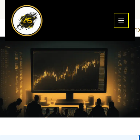
ילוג
תוכן
כתיבת תגובה
טכניקות מסחר
Addiction To Success
/
/ מאת