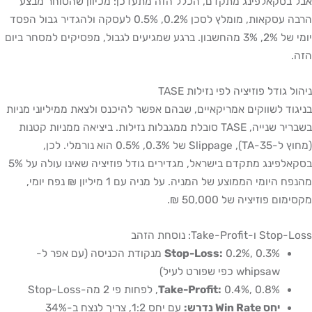
אבל בסקאלפינג מתקדם, הכלל הזה מתעדכן: מכיוון שהסוחר מבצע
הרבה עסקאות, מומלץ לסכן 0.2%, 0.5% לעסקה ולהגדיר גבול הפסד
יומי של 2%, 3% מהחשבון. ברגע שמגיעים לגבול, מפסיקים למסחר ביום
הזה.
ניהול גודל פוזיציה לפי נזילות TASE
בניגוד לשווקים אמריקאיים, שבהם אפשר להיכנס ולצאת ממיליוני מניות
בשבריר שנייה, TASE סובלת ממגבלות נזילות. ביציאה ממניות קטנות
(מחוץ ל-TA-35), Slippage של 0.3%, 0.5% הוא נורמלי. לכן,
בסקאלפינג מתקדם בישראל, מגדירים גודל פוזיציה שאינו עולה על 5%
מהנפח היומי הממוצע של המניה. על מניה עם 1 מיליון ₪ נפח יומי,
מקסימום פוזיציה של 50,000 ₪.
Stop-Loss ו-Take-Profit: נוסחת הזהב
Stop-Loss:
0.2%, 0.3% מנקודת הכניסה (עם אפר ל-
whipsaw כפי שפורט לעיל)
0.4%, 0.8%, לפחות פי 2 מה-Stop-Loss
Take-Profit:
יחס Win Rate נדרש:
עם יחס 1:2, צריך לנצח ב-34%