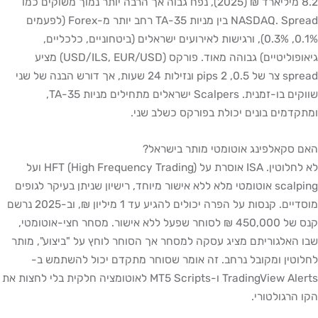
8.2 מיליארד ₪ (2025), נפח גבוה אך הרבה יותר נמוך משוקים כמו
NASDAQ. Spread בין מניות TA-35 רחב יותר מ-Forex (לפעמים
0.1%, 0.3%), ורגישות לאירועים ישראלים (ביטחוניים, כלכליים,
גיאופוליטיים) גבוהה מאוד. פורקס (USD/ILS, EUR/USD) מציע
spread צר של 0.5, 2 pips ונזילות 24 שעות, אך דורש הבנה של שני
שווקים בו-זמנית. Scalpers ישראלים מתחילים מניות TA-35,
ומתקדמים בונים יכולת בפורקס כשלב שני.
האם סקאלפינג אוטומטי מותר בישראל?
לא לחלוטין. ISA אוסרת על HFT (High Frequency Trading) ועל
scalping אוטומטי מלא ללא אישור מיוחד, רישיון שניתן בעיקר לגופים
מוסדיים. קנסות על הפרה יכולים להגיע עד 1 מיליון ₪, וב-2025 נרשם
קנס של 450,000 ₪ לסוחר שפעל ללא אישור. מסחר חצי-אוטומטי,
שבו האלגוריתם מציג עסקה למסחר אך הסוחר לוחץ על "ביצוע", מותר
לחלוטין ומקובל נרחב. זה אומר שסוחר מתקדם יכול להשתמש ב-
TradingView Alerts ו-MT5 Scripts לאוטומציה חלקית בלי לחצות את
הקו הרגולטורי.