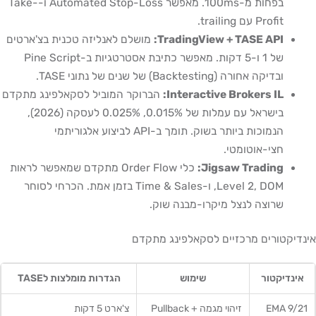
בפחות מ-100ms. מאפשר Automated Stop-Loss ו-Take-
Profit עם trailing.
TradingView + TASE API:
מושלם לאנליזה טכנית בצ'ארטים
של 1 ו-5 דקות. מאפשר כתיבת אסטרטגיות ב-Pine Script
ובדיקה אחורה (Backtesting) של שנים של נתוני TASE.
Interactive Brokers IL:
הברוקר המוביל לסקאלפינג מתקדם
בישראל עם עמלות של 0.015%, 0.025% לעסקה (2026),
הנמוכות ביותר בשוק. תומך ב-API לביצוע אלגוריתמי
חצי-אוטומטי.
Jigsaw Trading:
כלי Order Flow מתקדם שמאפשר לראות
Level 2, DOM, ו-Time & Sales בזמן אמת. הכרחי לסוחר
שרוצה לנצל מיקרו-מבנה שוק.
אינדיקטורים מרכזיים לסקאלפינג מתקדם
אינדיקטור
שימוש
הגדרות מומלצות לTASE
EMA 9/21
זיהוי מגמה + Pullback
צ'ארט 5 דקות