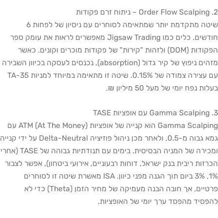
2. Order Flow Scalping – ניתוח זרם פקודות
שיטה מתקדמת יותר שמתאימה לסוחרים עם ניסיון של לפחות 6
חודשים. כלים כמו Jigsaw Trading מאפשרים לראות את עומק ספר
הפקודות (DOM) ולזהות "קירות" של פקודות מוכרים וקונים. כאשר
מזהים ניפוץ של קיר גדול (absorption), נכנסים לעסקה בכיוון השבירה
עם עצירה צמודה של 0.15%. שיטה זו מתאימה במיוחד למניות TA-35
בעלות נפח יומי של מעל 50 מיליון ₪.
3. Gamma Scalping עם אופציות TASE
Gamma Scalping הוא קנייה של אופציות ATM (At The Money) עם
גמא גבוה מ-0.5, ולאחר מכן ניהול פוזיציה Delta-Neutral על ידי קנייה
ומכירה של המניה הבסיסית. בימים עם תנודתיות גבוהה של TASE (אחרי
הכרזות ריבית בנק ישראל, דוחות רבעוניים, אירועי ביטחון), אפשר לצבור
1%, 3% ביום תוך הגנה מפני כיוון. ISA מאשרת שיטה זו לסוחרים
פרטיים, אך חובה הבנה מעמיקה של מחיר הזמן (Theta) כדי לא
להפסיד מהפסד ערך יומי של האופציות.