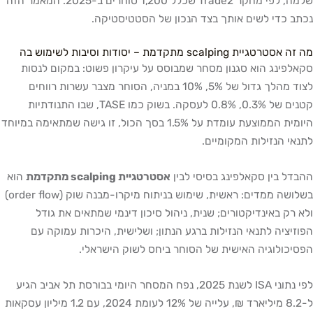
שלמה, לפי מחקר Trade2 שכלל 1,200 סוחרים ב-2025. המאמר הזה
נכתב כדי לשים אותך בצד הנכון של הסטטיסטיקה.
מה זה אסטרטגיית scalping מתקדמת – יסודות וסיבות לשימוש בה
סקאלפינג הוא סגנון מסחר שמבוסס על עיקרון פשוט: במקום לנסות
לצוד מהלך גדול של 5%, 10% במניה, הסוחר מצבר עשרות רווחים
קטנים של 0.3%, 0.8% לעסקה. בשוק כמו TASE, שבו התנודתיות
היומית הממוצעת עומדת על 1.5% בסך הכול, זו גישה שמתאימה במיוחד
לתנאי הנזילות המקומיים.
ההבדל בין סקאלפינג בסיסי לבין
אסטרטגיית scalping מתקדמת
הוא
בשלושה ממדים: ראשית, שימוש בניתוח מיקרו-מבנה שוק (order flow)
ולא רק באינדיקטורים; שנית, ניהול סיכון דינמי שמתאים את גודל
הפוזיציה לתנאי הנזילות ברגע הנתון; ושלישית, היכרות עמוקה עם
הפסיכולוגיה האישית של הסוחר ביחס לשוק הישראלי.
לפי נתוני ISA לשנת 2025, נפח המסחר היומי בבורסת תל אביב הגיע
ל-8.2 מיליארד ₪, עלייה של 12% לעומת 2024, עם 1.2 מיליון עסקאות