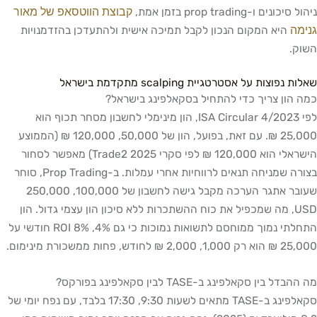
קבוצת הווטסאפ של מאור
ניהול סיכונים ו-prop trading בזמן אמת,
גנימה
היא המקום הנכון לקבל תמיכה אישית ולהתעדכן בהזדמנויות
השוק.
שאלות נפוצות על אסטרטגיית scalping מתקדמת בישראל
כמה הון צריך כדי להתחיל בסקאלפינג בישראל?
לפי ISA Circular 4/2023, הון מינימלי לחשבון מסחר תכוף הוא
25,000 ₪. עם זאת, בפועל, הון של 50,000, 120,000 ₪ (הממוצע
הישראלי הוא 120,000 ₪ לפי סקרי Trade2 2025) מאפשר לסחור
בצורה שמניחה תנאים לרווחיות אחרי עמלות. ב-Prop Trading, סוחר
שעובר אתגר הערכה מקבל גישה לחשבון של 100,000, 250,000
USD, מה שמכפיל את כוח ההשתכרות ללא סיכון הון עצמי גדול. הון
התחלתי נמוך ממוחסם לתשואות נמוכות כי גם 4%, 8% ROI חודשי על
25,000 ₪ הוא רק 1,000, 2,000 ₪ לחודש, פחות ממשכורת מינימום.
מה ההבדל בין סקאלפינג ב-TASE לבין סקאלפינג בפורקס?
סקאלפינג ב-TASE מתאים לשעות 9:30, 17:30 בלבד, עם נפח יומי של