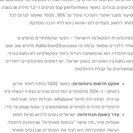
לביצועים גבוהים, כאשר top performers מגיעים ל-1.2 מיליון ₪ בשנה.
שיעור מעבר אתגרי הערכה עומד על 18%, מספר שאמור לגרום לכל
סוחר לחשוב פעמיים לפני שהוא ניגש ללא הכנה מספקת.
פסיכולוגיית הסקאלפר הישראלי – הפער שהמתחרים מחמיצים
אחד הדברים שמאור גנימה מ-Addiction2Success מדגיש שוב ושוב
עם תלמידיו הוא שהמשתנה הגדול ביותר בסקאלפינג לא נמצא בגרף,
הוא נמצא בין האוזניים. בשוק ישראלי, יש דפוסים פסיכולוגיים ייחודיים
שמשפיעים על קבלת ההחלטות:
אפקט חדשות ביטחוניות:
כאשר TASE נפתח לאחר אירוע
ביטחוני, כ-70% מהסוחרים הפרטיים מגיבים בצורה רגשית ולא
עניינית. הנתון הזה מייצר whipsaw, תנודות הפוך שגורמות
להפסדים מהירים לסוחרים שמשתמשים ב-stop-loss צר מדי.
עדר בשעת תנודתיות:
ישראלים נוטים לרכוש מניות חמות
שעולות מהר, מה שיוצר "כניסות מאוחרות" שנהפכות להפסד.
הגישה המתקדמת היא לצוד את הסוחרים שנכנסים מאוחר,