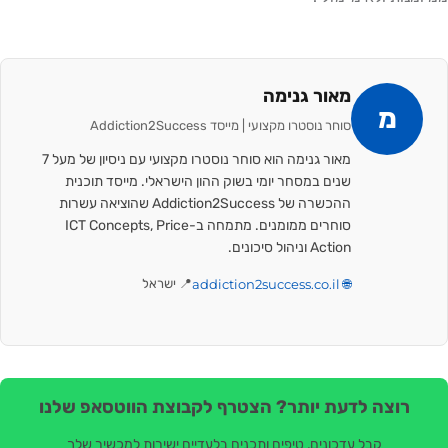
מאור גנימה
מ
סוחר נוסטרו מקצועי | מייסד Addiction2Success
מאור גנימה הוא סוחר נוסטרו מקצועי עם ניסיון של מעל 7
שנים במסחר יומי בשוק ההון הישראלי. מייסד תוכנית
ההכשרה של Addiction2Success שהוציאה עשרות
סוחרים ממומנים. מתמחה ב-ICT Concepts, Price
Action וניהול סיכונים.
🌐 addiction2success.co.il
📍 ישראל
רוצה לדעת יותר? הצטרף לקבוצת הווטסאפ שלנו
קבל עדכונים, טיפים ותכנים בלעדיים ישירות למכשיר שלך