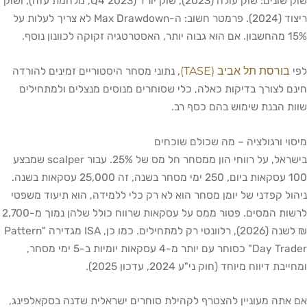
שוק שונים: שוק עולה (2023), שוק יורד (Q4 2023, מלחמת עזה), ושוק
ריצוד (2024). פרמטר חשוב: ה-Max Drawdown לא צריך לעלות על
15% מהחשבון. אם הוא גבוה יותר, האסטרטגיה זקוקה לכוונון נוסף.
בורסת תל אביב (TASE)
לפי
, נתוני מסחר היסטוריים זמינים להורדה
חינם לצורך בדיקות כאלה, כלי שסוחרים מנוסים מנצלים ולמתחילים
שוות הבנת שימוש בהם כסף רב.
מיסוי ורגולציה – מה שכולם שוכחים
בישראל, על רווחי הון ממסחר חל מס של 25%. עבור scalper שמבצע
100 עסקאות ביום, 250 ימי מסחר בשנה, זה 25,000 עסקאות בשנה.
ניהול קפדני של יומן מסחר הוא לא רק כלי ללמידה, הוא תיעוד משפטי
לרשות המסים. פטור ממס על עסקאות שרווח כולל שלהן נמוך מ-2,700
₪ לשנה (2026), רלוונטי רק למתחילים. כמו כן, ISA מגדירה "Pattern
Day Trader" כסוחר עם יותר מ-4 עסקאות יומיות ב-5 ימי מסחר,
ומחייבת דיווח מיוחד (חוק ני"ע 2024, עדכון 2025).
אם אתה מעוניין להצטרף לקהילת סוחרים ישראלית שדנה בסקאלפינג,