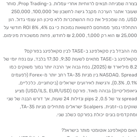
בצורה שמניחה תנאים לרווחיות אחרי עמלות. ב-Prop Trading, סוחר
שעובר אתגר הערכה מקבל גישה לחשבון של 100,000, 250,000
USD, מה שמכפיל את כוח ההשתכרות ללא סיכון הון עצמי גדול. הון
התחלתי נמוך ממוחסם לתשואות נמוכות כי גם 4%, 8% ROI חודשי על
25,000 ₪ הוא רק 1,000, 2,000 ₪ לחודש, פחות ממשכורת מינימום.
מה ההבדל בין סקאלפינג ב-TASE לבין סקאלפינג בפורקס?
סקאלפינג ב-TASE מתאים לשעות 9:30, 17:30 בלבד, עם נפח יומי של
8.2 מיליארד ₪ (2025), נפח גבוה אך הרבה יותר נמוך משוקים כמו
NASDAQ. Spread בין מניות TA-35 רחב יותר מ-Forex (לפעמים
0.1%, 0.3%), ורגישות לאירועים ישראלים (ביטחוניים, כלכליים,
גיאופוליטיים) גבוהה מאוד. פורקס (USD/ILS, EUR/USD) מציע
spread צר של 0.5, 2 pips ונזילות 24 שעות, אך דורש הבנה של שני
שווקים בו-זמנית. Scalpers ישראלים מתחילים מניות TA-35,
ומתקדמים בונים יכולת בפורקס כשלב שני.
האם סקאלפינג אוטומטי מותר בישראל?