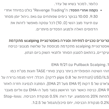
כלומר, למכור בשיא של עדר.
נקמה אחרי הפסד:
ה"Revenge Trading" בולט במיוחד אחרי
9:30, 10:00 בבוקר בימים שפותחים עם גאפ. ניהול יומן מסחר
עם תיעוד מצב רגשי (0, 10) לכל עסקה מאפשר לזהות את
הדפוסים האלה ולמנוע הפסדים מיותרים.
טריגרים טכניים לפתיחה וסגירה באסטרטגיית scalping מתקדמת
אסטרטגיית scalping מתקדמת מבוססת על שלושה מנגנוני כניסה
עיקריים, בהתאם לסגנון הסוחר ולתנאי השוק ביום הנתון.
1. Pullback Scalping עם EMA 9/21
זוהי השיטה הפופולרית ביותר בקרב סוחרי TASE וזוגות מט"ח כמו
USD/ILS (תנודתיות של 0.8 pips לדקה). הכלל: זיהוי מגמה ברורה על
צ'ארט של 5 דקות (EMA 9 מעל EMA 21), המתנה לנסיגה חזרה לאזור
EMA 9, כניסה כאשר הנר הראשון נסגר מעל ה-EMA עם ווליום מוגבר
לפחות 20% מהממוצע. יעד רווח: 0.5% מנקודת הכניסה. Stop-loss:
0.2% מנקודת הכניסה, יחס סיכון/תגמול של 1:2.5.