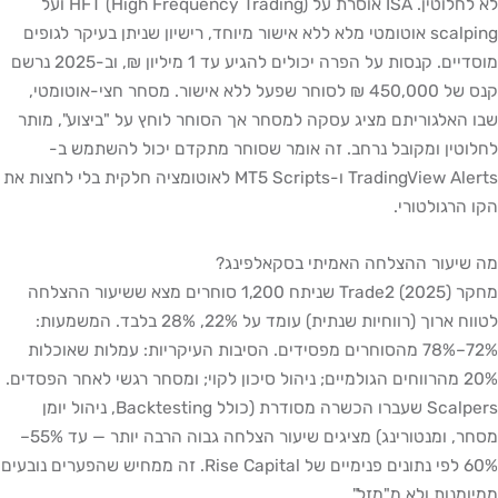
לא לחלוטין. ISA אוסרת על HFT (High Frequency Trading) ועל
scalping אוטומטי מלא ללא אישור מיוחד, רישיון שניתן בעיקר לגופים
מוסדיים. קנסות על הפרה יכולים להגיע עד 1 מיליון ₪, וב-2025 נרשם
קנס של 450,000 ₪ לסוחר שפעל ללא אישור. מסחר חצי-אוטומטי,
שבו האלגוריתם מציג עסקה למסחר אך הסוחר לוחץ על "ביצוע", מותר
לחלוטין ומקובל נרחב. זה אומר שסוחר מתקדם יכול להשתמש ב-
TradingView Alerts ו-MT5 Scripts לאוטומציה חלקית בלי לחצות את
הקו הרגולטורי.
מה שיעור ההצלחה האמיתי בסקאלפינג?
מחקר Trade2 (2025) שניתח 1,200 סוחרים מצא ששיעור ההצלחה
לטווח ארוך (רווחיות שנתית) עומד על 22%, 28% בלבד. המשמעות:
72%–78% מהסוחרים מפסידים. הסיבות העיקריות: עמלות שאוכלות
20% מהרווחים הגולמיים; ניהול סיכון לקוי; ומסחר רגשי לאחר הפסדים.
Scalpers שעברו הכשרה מסודרת (כולל Backtesting, ניהול יומן
מסחר, ומנטורינג) מציגים שיעור הצלחה גבוה הרבה יותר — עד 55%–
60% לפי נתונים פנימיים של Rise Capital. זה ממחיש שהפערים נובעים
ממיומנות ולא מ"מזל".