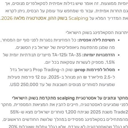
יומיות ממוצעות. זה אומר שיש נזילות אמיתית לסקאלפרים מנוסים, אך
גם תחרות אמיתית. עבור מי שמחפש עוד עומק על הבסיס, ניתן לקרוא
Scalping בשוק ההון, אסטרטגיה מלאה 2026
את המדריך המלא על
.
יתרונות הסקאלפינג בשוק הישראלי
חשיפת לילה אפסית:
כל הפוזיציות נסגרות לפני סוף יום המסחר,
מה שמגן מהפתעות גיאופוליטיות של ישראל בין הסשנים.
הזדמנויות יומיות:
TA-35 וTA-125 מייצרים תנודתיות יומית של
1.5%, מספיק לעשרות עסקאות בכל יום.
מסלול לפירמות prop:
שוק ה-Prop Trading בישראל גדל
ל-2.5 מיליארד ₪ הון מנוהל ב-2025, עם 12 פירמות פעילות
שמציעות לסוחרים מנוסים חשבונות של עד 250,000 USD.
מחקר ונתונים על אסטרטגיית scalping מתקדמת בשוק הישראלי
לפני שמגיעים לאסטרטגיה, חייבים להבין את המציאות המספרית. מחקר
Trade2 משנת 2025 שניתח 1,200 סוחרים ישראלים מצא ש-55%
מהמתחילים בסקאלפינג מפסידים במהלך שלושת החודשים הראשונים,
לא בגלל שהאסטרטגיה לא עובדת, אלא בגלל עמלות שאוכלות 20%