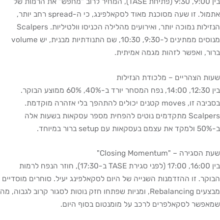
בין 9:00, 9:30 (פתיחת TASE), המחיר לרוב "מחפש" את הרמות של
אתמול. זו שעה מסוכנת מאוד לסקאלפינג, כי ה-spread רחב יותר,
הנזילות נמוכה יותר, ואירועים מהלילה הכניסו וולטיליות. Scalpers
מנוסים ממתינים ל-9:30, 10:30, שם התנודתיות מבנית, יש volume
ברור, ואפשר לזהות מגמה אמיתית.
שעות הצהריים – מלכודת הנזילות
בין 12:30, 14:00, נפח המסחר יורד ב-40%, 60% ממוצע הבוקר.
בסביבה זו, moves קטנים יכולים להתהפך בלי אזהרה מוקדמת.
Scalpers מתקדמים נוטים להפחית מספר עסקאות בשעות אלה
ב-50% ולמקד את עצמם בעסקאות עם setup ברור במיוחד.
שעת הסגירה – "Closing Momentum"
בין 16:00, 17:00 (לפני סגירת TASE ב-17:30), חוזר הנפח לרמות
הבוקר. זו ההזדמנות השנייה של היום לסקאלפינג יעיל. סוחרים מוסדיים
מבצעים Rebalancing, ומניות שפתחו חזק נוטות לסגור קרוב לגבוה, מה
שמאפשר לסקאלפרים לרכב על מומנטום בסוף היום.