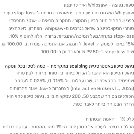
טעות נפוצה – Whipsaw ואיך להימנע
Whipsaw הוא תנודת כיוון הפוך פתאומית שגורמת ל-stop-loss לעוף
לפני שהמחיר חוזר לכיוון המקורי. מחקרים מראים ש-70% מהפסדי
סוחרי הסקאלפינג בישראל נגרמים מ-whipsaw. הפתרון: לא להציב
stop-loss מתחת/מעל תמיכה/התנגדות ברורה, אלא להוסיף 10%,
15% באפר לעומק ה-level. לדוגמה, אם התמיכה עומדת ב-100.00 ₪,
שים stop-loss ב-99.80 ₪ ולא בדיוק ב-100.00.
ניהול סיכון באסטרטגיית scalping מתקדמת – כמה לסכן בכל עסקה
ניהול הסיכון הוא ההבדל הגדול ביותר בין סוחר מרוויח לבין סוחר
שמפסיד. בסקאלפינג, שבו עמלות של 0.015%, 0.025% לעסקה
(Interactive Brokers IL, 2026) מצטברות ל-5%, 10% מהרווחים
הכוללים בסוחר שמבצע 50, 200 עסקאות ביום, ניהול סיכון לקוי הוא
הדרך הבטוחה ביותר לאבד כסף.
כלל 1% – האמת הנסתרת
הכלל הבסיסי: לעולם אל תסכן יותר מ-1% מהון המסחר בעסקה בודדת.