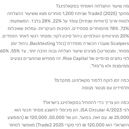
מה שיעור ההצלחה האמיתי בסקאלפינג?
מחקר Trade2 (2025) שניתח 1,200 סוחרים מצא ששיעור ההצלחה
לטווח ארוך (רווחיות שנתית) עומד על 22%, 28% בלבד. המשמעות:
72%, 78% מהסוחרים מפסידים. הסיבות העיקריות: עמלות שאוכלות
20% מהרווחים הגולמיים; ניהול סיכון לקוי; ומסחר רגשי לאחר הפסדים.
Scalpers שעברו הכשרה מסודרת (כולל Backtesting, ניהול יומן
מסחר, ומנטורינג) מציגים שיעור הצלחה גבוה הרבה יותר, עד 55%, 60%
לפי נתונים פנימיים של Rise Capital. זה ממחיש שהפערים נובעים
ממיומנות ולא מ"מזל".
כמה זמן לוקח ללמוד סקאלפינג מתקדם?
תלמידים עם מנטור מנוסה
כמה הון צריך כדי להתחיל בסקאלפינג בישראל?
לפי ISA Circular 4/2023, הון מינימלי לחשבון מסחר תכוף הוא
25,000 ₪. עם זאת, בפועל, הון של 50,000, 120,000 ₪ (הממוצע
הישראלי הוא 120,000 ₪ לפי סקרי Trade2 2025) מאפשר לסחור