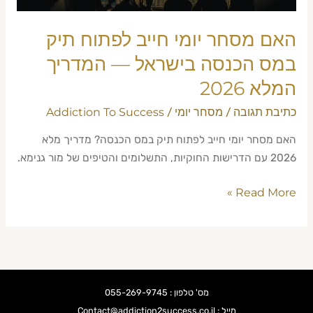
בישראל
—
האם מסחר יומי חייב לפתוח תיק
המדריך
המלא
במס הכנסה בישראל — המדריך
2026
המלא 2026
כתיבת תגובה
מסחר יומי
Addiction To Success
/
/
האם מסחר יומי חייב לפתוח תיק במס הכנסה? מדריך מלא
2026 עם הדרישות החוקיות, התשלומים והטיפים של מור גנימא.
Read More »
מס' טלפון : 055-269-9745
מייל : Contact@addiction2success.co.il