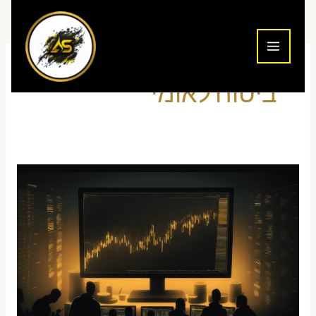
ילוג
תוכן
ביטוח לאומי
האם
מסחר
יומי
חייב
לפתוח
תיק
במס
הכנסה