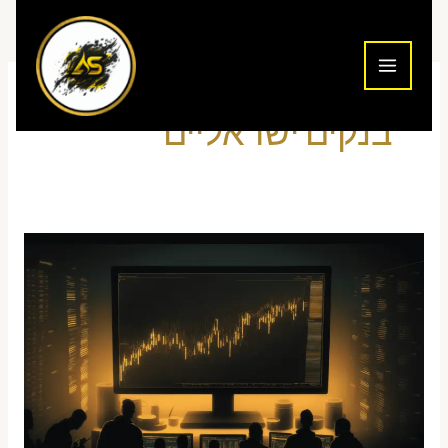
ילוג
תוכן
בנקים ישראליים
מסחר
יומי
במניות
וול
סטריט
דרך
בנק
ישראלי