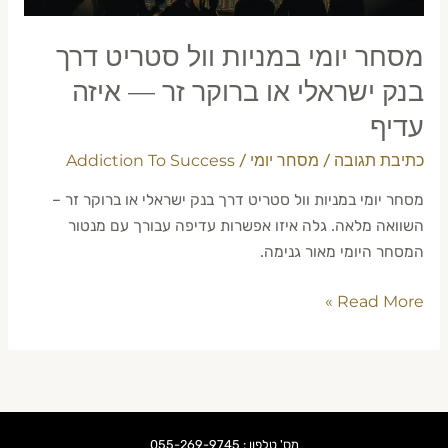
או
ברוקר
מסחר יומי במניות וול סטריט דרך
זר
—
בנק ישראלי או ברוקר זר — איזה
איזה
עדיף
עדיף
כתיבת תגובה
מסחר יומי
Addiction To Success
/
/
מסחר יומי במניות וול סטריט דרך בנק ישראלי או ברוקר זר –
השוואה מלאה. גלה איזו אפשרות עדיפה עבורך עם מנטור
המסחר היומי מאור גנימה.
Read More »
מס' טלפון : 055-269-9745