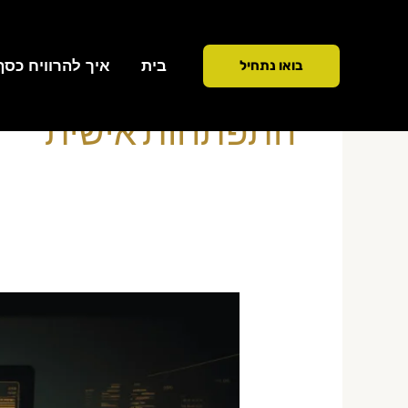
ילוג
תוכן
בית
איך להרוויח כסף ממ
בואו נתחיל
התפתחות אישית
מיינדסט
סוחר
מצליח
בנוסטרו
–