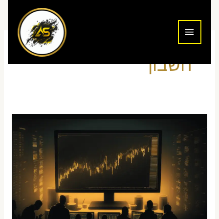
ילוג
תוכן
חשבון
איך
לפתוח
חשבון
מסחר
בנאסד"ק
מישראל
–
מדריך