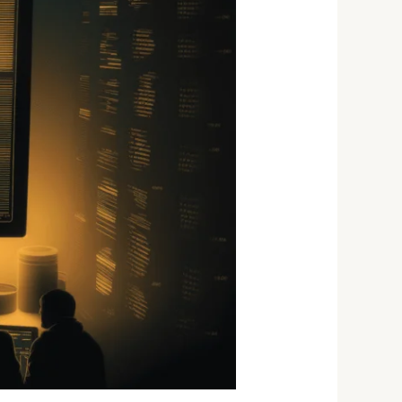
—
סוד
קריאת
הטכני
של
המדד
המוביל