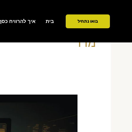
ילוג
תוכן
בית
איך להרוויח כסף ממ
בואו נתחיל
מדד
ניתוח
יומי
מדד
תא
125