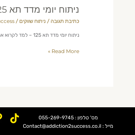
ניתוח יומי מדד תא 125 — סוד קריאת הטכני של המדד המוביל
כתיבת תגובה
/
ניתוח שווקים
/
uccess
ניתוח יומי מדד תא 125 – למד לקרוא את הטכני כמו מקצוען. סוד המדד המוביל חשוף. קורס מעמיק עם מאור גנימה, מנטור טריידינג.
Read More »
מס' טלפון : 055-269-9745
מייל : Contact@addiction2success.co.il