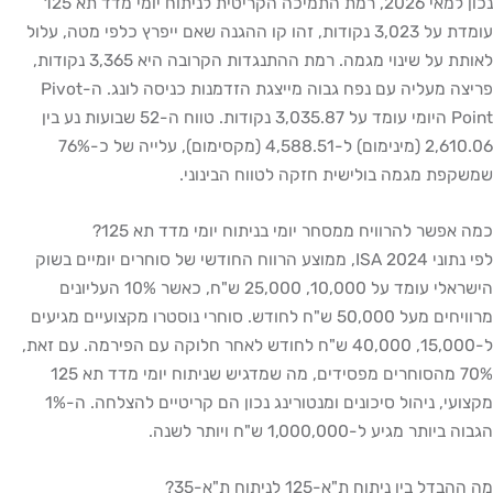
נכון למאי 2026, רמת התמיכה הקריטית לניתוח יומי מדד תא 125
עומדת על 3,023 נקודות, זהו קו ההגנה שאם ייפרץ כלפי מטה, עלול
לאותת על שינוי מגמה. רמת ההתנגדות הקרובה היא 3,365 נקודות,
פריצה מעליה עם נפח גבוה מייצגת הזדמנות כניסה לונג. ה-Pivot
Point היומי עומד על 3,035.87 נקודות. טווח ה-52 שבועות נע בין
2,610.06 (מינימום) ל-4,588.51 (מקסימום), עלייה של כ-76%
שמשקפת מגמה בולישית חזקה לטווח הבינוני.
כמה אפשר להרוויח ממסחר יומי בניתוח יומי מדד תא 125?
לפי נתוני ISA 2024, ממוצע הרווח החודשי של סוחרים יומיים בשוק
הישראלי עומד על 10,000, 25,000 ש"ח, כאשר 10% העליונים
מרוויחים מעל 50,000 ש"ח לחודש. סוחרי נוסטרו מקצועיים מגיעים
ל-15,000, 40,000 ש"ח לחודש לאחר חלוקה עם הפירמה. עם זאת,
70% מהסוחרים מפסידים, מה שמדגיש שניתוח יומי מדד תא 125
מקצועי, ניהול סיכונים ומנטורינג נכון הם קריטיים להצלחה. ה-1%
הגבוה ביותר מגיע ל-1,000,000 ש"ח ויותר לשנה.
מה ההבדל בין ניתוח ת"א-125 לניתוח ת"א-35?