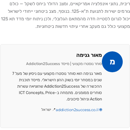
ריבית, נתוני אינפלציה אמריקאיים, ומצב הדולר ביחס לשקל — כולם
גורמים ישירות לתנועת ת"א-125. בנוסף, מצב ביטחוני ייחודי לישראל
יכול לגרום לסטייה חדה מהמתאם הגלובלי, ולכן ניתוח יומי מדד תא 125
מקצועי כולל גם מעקב אחרי עיתוי חדשות ביטחוניות.
מאור גנימה
מ
סוחר נוסטרו מקצועי | מייסד Addiction2Success
מאור גנימה הוא סוחר נוסטרו מקצועי עם ניסיון של מעל 7
שנים במסחר יומי בשוק ההון הישראלי. מייסד תוכנית
ההכשרה של Addiction2Success שהוציאה עשרות
סוחרים ממומנים. מתמחה ב-ICT Concepts, Price
Action וניהול סיכונים.
🌐 addiction2success.co.il
📍 ישראל