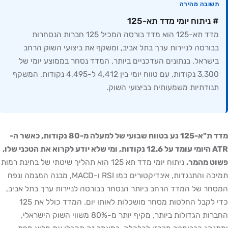
תשובה מהירה
# ניתוח יומי מדד תא-125
מדד תא-125 הוא מדד בורסה המכיל 125 חברות הנסחרות
בבורסה לניירות ערך בתל אביב, ומשקף את ביצועי השוק הרחב
בישראל. בנתונים העדכניים ביותר, המדד נסחר בממוצע יומי של
3,300 נקודות, עם טווח יומי בין 4,412 ל-4,495 נקודות, המשקף
תנודתיות משמעותית בביצועי השוק.
מדד ת"א-125 נע בטווח שבועי של למעלה מ-80 נקודות, כאשר ה-
ATR היומי עומד על 12.6 נקודות, ומי שלא יודע לקרוא את הטכני שלו,
פשוט מהמר.
ניתוח יומי מדד תא 125 הוא תהליך שיטתי של בחינת רמות
תמיכה והתנגדות, אינדיקטורים כמו RSI ו-MACD, מבנה המגמה ונפח
המסחר של המדד הרחב ביותר הנסחר בבורסה לניירות ערך בתל אביב,
כדי לקבל החלטות מסחר מושכלות לאותו יום. המדד כולל את 125
החברות הגדולות ביותר, מקיף יותר מ-80% משווי השוק הישראלי,