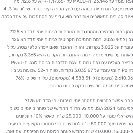
RSI עומד על 23.146, ה-MACD על -17.66, ו-ATR על 12.6, מה
שמצביע על תנודתיות גבוהה עם לחץ מכירה קצר-טווח. שילוב של 3, 4
אינדיקטורים המאשרים אות זהה הוא עדיף על הסתמכות על אחד בלבד.
מהן רמות התמיכה וההתנגדות הנוכחיות לניתוח יומי מדד תא 125?
נכון למאי 2026, רמת התמיכה הקריטית לניתוח יומי מדד תא 125
עומדת על 3,023 נקודות, זהו קו ההגנה שאם ייפרץ כלפי מטה, עלול
לאותת על שינוי מגמה. רמת ההתנגדות הקרובה היא 3,365 נקודות,
פריצה מעליה עם נפח גבוה מייצגת הזדמנות כניסה לונג. ה-Pivot
Point היומי עומד על 3,035.87 נקודות. טווח ה-52 שבועות נע בין
2,610.06 (מינימום) ל-4,588.51 (מקסימום), עלייה של כ-76%
שמשקפת מגמה בולישית חזקה לטווח הבינוני.
כמה אפשר להרוויח ממסחר יומי בניתוח יומי מדד תא 125?
לפי נתוני ISA 2024, ממוצע הרווח החודשי של סוחרים יומיים בשוק
הישראלי עומד על 10,000, 25,000 ש"ח, כאשר 10% העליונים
מרוויחים מעל 50,000 ש"ח לחודש. סוחרי נוסטרו מקצועיים מגיעים
ל-15,000, 40,000 ש"ח לחודש לאחר חלוקה עם הפירמה. עם זאת,