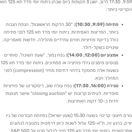
9:59, 17:30 לרוב. ישנן 3 תקופות ביום שבהן ניתוח יומי מדד תא 125 הוא
הקריטי ביותר:
פתיחה (9:59, 10:30):
"30 הדקות הראשונות", הנפח הגבוה
ביותר, הפריצות האמיתיות. ניתוח יומי מדד תא 125 לפני פתיחה
כולל בדיקת פוזיציות חוזים עתידיים מהלילה, חדשות מאמריקה,
שינויים בשקל-דולר.
אמצע יום (12:00, 14:00):
נפח נמוך, "שעת השינה". סוחרים
מנוסים מימנים גדלי פוזיציה או ממתינים. ניתוח יומי מדד תא 125
בשעות אלה מתמקד בזיהוי דחיסת מחיר (compression) לפני
המהלך הבא.
סגירה (16:00, 17:30):
נפח עולה שוב. ריסקורינג של פוזיציות
מוסדיות. לעיתים קרובות יש "closing auction" שיוצר תנועות
חדות ב-10 דקות האחרונות.
גורם חיצוני קריטי: בשעה 15:30 (שעון ישראל) נפתחת הבורסה של ניו
יורק. ברגע זה, ת"א-125 עלול לשנות כיוון דרמטית בתגובה לנתונים
אמריקאיים. ניתוח יומי מדד תא 125 חייב לכלול מבט על S&P 500