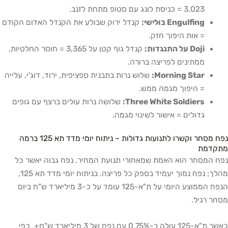
3,023 = כניסת לונג עם סטופ מתחת לזנב.
Engulfing בולישי:
קנדל ירוק שבולע את הקנדל האדום הקודם
= אות היפוך חזק.
Doji על התנגדות:
קנדל גוף קטן על 3,365 = חוסר החלטיות,
ממתינים לפריצה ברורה.
Morning Star:
שלוש נרות בתבנית ספציפית, ירוד, דוג'י, עלייה
= היפוך מגמה ממש.
Three White Soldiers:
שלושה נרות עולים ברצף עם גופים
גדולים = אישור לשינוי מגמה.
נפח מסחר וקשרו לתנועות גדולות – ניתוח יומי מדד תא 125 ברמה
מתקדמת
נפח המסחר הוא האמת שמאחורי תנועת המחיר. נפח גבוה יאשר כל
מהלך; נפח נמוך יעמיד בספק כל פריצה. בניתוח יומי מדד תא 125,
הנפח הממוצע היומי על ת"א-125 עומד על כ-3 מיליארד ש"ח ביום
מסחר רגיל.
כאשר ת"א-125 עולה ב-0.75% עם נפח של 3 מיליארד ש"ח+, כפי