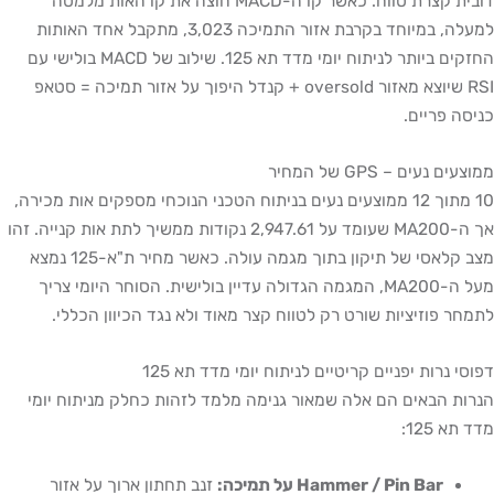
דובית קצרת טווח. כאשר קו ה-MACD חוצה את קו האות מלמטה
למעלה, במיוחד בקרבת אזור התמיכה 3,023, מתקבל אחד האותות
החזקים ביותר לניתוח יומי מדד תא 125. שילוב של MACD בולישי עם
RSI שיוצא מאזור oversold + קנדל היפוך על אזור תמיכה = סטאפ
כניסה פריים.
ממוצעים נעים – GPS של המחיר
10 מתוך 12 ממוצעים נעים בניתוח הטכני הנוכחי מספקים אות מכירה,
אך ה-MA200 שעומד על 2,947.61 נקודות ממשיך לתת אות קנייה. זהו
מצב קלאסי של תיקון בתוך מגמה עולה. כאשר מחיר ת"א-125 נמצא
מעל ה-MA200, המגמה הגדולה עדיין בולישית. הסוחר היומי צריך
לתמחר פוזיציות שורט רק לטווח קצר מאוד ולא נגד הכיוון הכללי.
דפוסי נרות יפניים קריטיים לניתוח יומי מדד תא 125
הנרות הבאים הם אלה שמאור גנימה מלמד לזהות כחלק מניתוח יומי
מדד תא 125:
Hammer / Pin Bar על תמיכה:
זנב תחתון ארוך על אזור