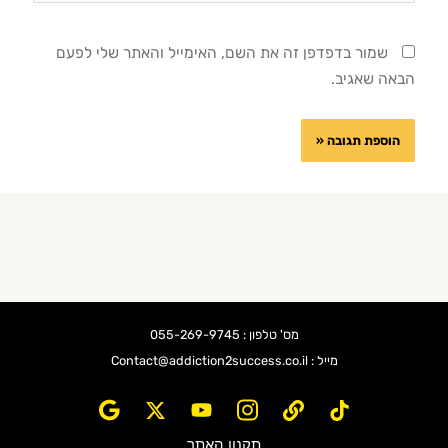
שמור בדפדפן זה את השם, האימייל והאתר שלי לפעם
הבאה שאגיב.
מס' טלפון : 055-269-9745
מייל : Contact@addiction2success.co.il
תקנון האתר