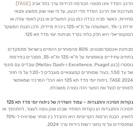
TASE
הרכב המדד אינו סטטי: הבורסה לניירות ערך בתל אביב (
)
מעדכנת את הרכב המדד מדי רבעון, על פי שווי שוק ממוצע ותנאי
סחירות. כאשר מניה כבדה כמו בנק הפועלים או בנק לאומי עולה או
יורדת ב-1%, השפעתה על ת"א-125 ניכרת מיידית, ולכן הבנת המשקל
הסקטוריאלי היא חלק בלתי נפרד מניתוח יומי מדד תא 125.
מבחינת אינסטרומנטים: 80% מהסוחרים היומיים בישראל מתמקדים
בחוזים עתידיים ובאופציות על ת"א-125 ות"א-35. ממברים בפירמות
נוסטרו (כגון Excellence, Psagot ו-Meitav Dash) עובדים עם מינוף
של עד 1:50, בעוד שסוחרים קמעונאיים מוגבלים ל-1:20 על פי חוזר
TASE 2024. ניתוח יומי מדד תא 125 הוא הכלי המרכזי שמאפשר
לסוחרים לנצל את הפער הזה בצורה מושכלת.
נקודות תמיכה והתנגדות – עמוד השדרה של ניתוח יומי מדד תא 125
תמיכה והתנגדות הן נקודות המחיר שבהן שוק נוטה לעצור, להתהפך או
להאיץ. הבנת הרמות הקריטיות היא ההבדל בין סוחר שמרוויח ל-70%
שמפסידים על פי נתוני רשות ניירות ערך 2024.