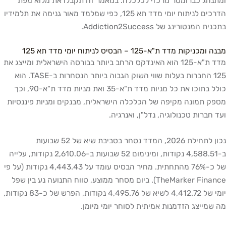
ומתנהג כברומטר מרכזי לכלכלה. במאמר זה תקבלו את מלוא מפת
הדרכים לניתוח יומי מדד תא 125, כפי שמלמד מאור גנימה את תלמידיו
בתכנית המנטורינג של Addiction2Success.
מבנה ומכניקות מדד ת"א-125 – הבסיס לניתוח יומי מדד תא 125
מדד ת"א-125 הוא האינדקס הרחב ביותר בבורסה הישראלית ומייצג את
125 החברות בעלות שווי השוק הגבוה ביותר הנסחרות ב-TASE. הוא
כולל בתוכו את כל מניות מדד ת"א-35 ואת מניות מדד ת"א-90, וכך
מספק תמונה מקיפה של הכלכלה הישראלית, מבנקים ומניות פיננסיות
ועד חברות טכנולוגיה, נדל"ן, ואנרגיה.
נכון לתחילת 2026, המדד נסחר בסביבת שיא של 52 שבועות
ב-4,588.51 נקודות, ומינימום 52 שבועות ב-2,610.06 נקודות, עלייה
של כ-76% מהתחתית. מחיר הבסיס עומד על 4,443.43 נקודות (על פי
TheMarker Finance). ביום מסחר ממוצע, טווח התנועה נע בין שפל
יומי של 4,412.72 לשיא של 4,495.76 נקודות, הפרש של כ-83 נקודות,
מה שמייצג הזדמנות אמיתית לסוחר יומי מיומן.