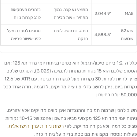
ממוצע נע קצר, נמוך
נזהרים מעסקאות
3,044.91
MA5
ממחיר = אות מכירה
לונג קצרות טווח
שיא 52
התנגדות פסיכולוגית
מחכים לסגירה מעל
4,588.51
שבועות
חזקה
לפני אישור פריצה
כלל ה-1:2 ביחס סיכון/תגמול הוא בסיסי בניתוח יומי מדד תא 125: אם
הסטופ שלכם הוא 15 נקודות מתחת לתמיכה (3,023), הטרגט שלכם
צריך להיות לפחות 30 נקודות מעל לנקודת הכניסה. עם ATR של 12.6
נקודות ביום, ניתן לחשב גדלי פוזיציה מדויקים, לדוגמה, חוזה אחד לכל
50,000 ש"ח בחשבון.
חשוב להבין שרמות תמיכה והתנגדות אינן קווים מדויקים אלא אזורים.
ניתוח יומי מדד תא 125 מקצועי מביא בחשבון zone של 10-15 נקודות
רשות ניירות ערך הישראלית
סביב כל רמה, ולא נקודה מדויקת. לפי
,
פעילות נוסטרו מקצועית מבוססת בדיוק על ניתוח כזה.