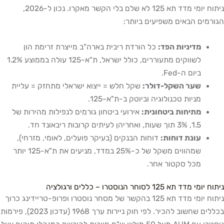
ניתוח יומי מדד תא 125 לא שלם בלי הקשר מאקרו. נכון ל-2026,
הגורמים הבאים משפיעים ביותר:
מדיניות הפד:
כל הורדת ריבית בארה"ב מייצרת זרימת הון
לשווקים מתעוררים, כולל ישראל, ת"א-125 עולה בממוצע 1.2%
ביום ה-Fed.
שער השקל-דולר:
שקל חלש = ייצוא ישראלי מתחזק = עליית
מניות טכנולוגיה וביוטק ב-ת"א-125.
מתיחות ביטחונית:
אירועי ביטחון גורמים לנפילות מהירות של
1.5, 3% תוך שעות, ואחריהן לעיתים קרובות ריבאונד חד.
עונת דוחות:
דוחות הבנקים (בעיקר פועלים, לאומי, מזרחי),
שמהווים משקל של כ-25% במדד, מניעים את ת"א-125 יותר
מכל סקטור אחר.
ניתוח יומי מדד תא 125 לסוחר הנוסטרו – כללים ורגולציה
ניתוח יומי מדד תא 125 בהקשר של מסחר נוסטרו ופרופ-טריידינג כרוך
בכללים שחשוב להכיר. לפי חוק ניירות ערך 1968 (עדכון 2023), פירמות