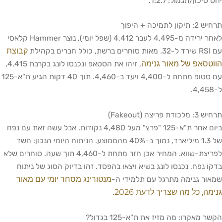
יחס סיכון/תגמול: 1:2.7.
תרחיש 2: תיקון לתמיכה + היפוך
לאחר ירידה מ-4,495 לעבר 4,412 (שפל יומי), נוצר Hammer קלאסי
קבוצת
עם RSI שירד ל-32. מאות סוחרים ברשת, כולל חברים בקהילת
הווטסאפ של מאור גנימה
, זיהו את הסטאפ ונכנסו לונג בקרבת 4,415,
עם סטופ מתחת ל-4,400 ויעד ב-4,460. תוך 40 דקות הגיע ת"א-125
ל-4,458.
תרחיש 3: מלכודת פריצה (Fakeout)
ביום אחר ת"א-125 "פרץ" מעל 4,480 נקודות, אבל עשה זאת עם נפח
של 1.3 מיליארד, נמוך ב-40% מהממוצע. הניתוח היומי הנכון: חשד
לפריצת-שווא. המחיר אכן חזר מתחת ל-4,460 תוך שעה. סוחרים שלא
בדקו נפח, נכנסו לונג בשיא ויצאו בהפסד. זהו בדיוק הסוג של ניתוח
מנטורינג מסחר יומי עם מאור
שמאור גנימה מתרגל עם תלמידי ה-
גנימה, כל מה שצריך לדעת 2026
.
הקשר מאקרו: מה מזיז את ת"א-125 בגדול?