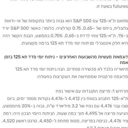
futures בשעה זו.
מתאם ת"א-125 עם S&P 500 הוא גבוה ביותר בתקופות של אי-ודאות
גלובלית, ביחס של ~0.65, 0.75 קורלציה. כלומר: כאשר S&P 500 יורד
ב-1%, ת"א-125 צפוי לרדת ב-0.65, 0.75% בממוצע. הבנת הקשר הזה
היא חלק אינטגרלי מניתוח יומי מדד תא 125 ברמה מקצועית.
דוגמאות מעשיות מהשבועות האחרונים – ניתוח יומי מדד תא 125 בזמן
אמת
תיאוריה בלבד לא מכשירה סוחרים. הנה ניתוח יומי מדד תא 125
מדוגמה פרקטית שממחישה את העקרונות בפעולה:
תרחיש 1: פריצת התנגדות עם אישור נפח
ת"א-125 התנהג בטווח בין 4,412 ל-4,476 נקודות מספר ימים. ביום
שבו עבר 4,476 עם נפח של 3.2 מיליארד ש"ח, גבוה ב-20% מהממוצע,
הגיעה פריצה אל 4,495 תוך כמה שעות. הניתוח היומי הנכון היה: רמת
ציר 4,476, כניסה בפריצה, סטופ מתחת ל-4,450, טרגט ראשון 4,520.