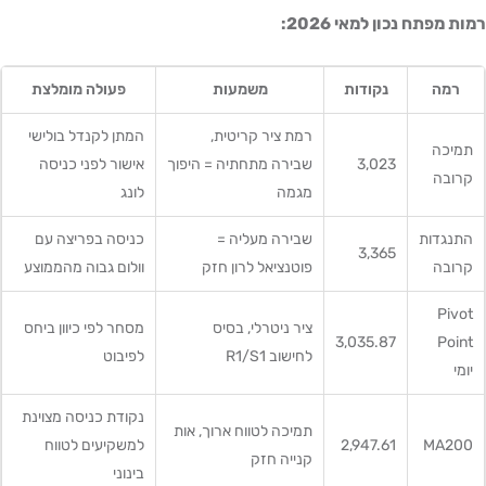
רמות מפתח נכון למאי 2026:
רמה
נקודות
משמעות
פעולה מומלצת
רמת ציר קריטית,
המתן לקנדל בולישי
תמיכה
3,023
שבירה מתחתיה = היפוך
אישור לפני כניסה
קרובה
מגמה
לונג
התנגדות
שבירה מעליה =
כניסה בפריצה עם
3,365
קרובה
פוטנציאל לרון חזק
וולום גבוה מהממוצע
Pivot
ציר ניטרלי, בסיס
מסחר לפי כיוון ביחס
3,035.87
Point
לחישוב R1/S1
לפיבוט
יומי
נקודת כניסה מצוינת
תמיכה לטווח ארוך, אות
MA200
2,947.61
למשקיעים לטווח
קנייה חזק
בינוני