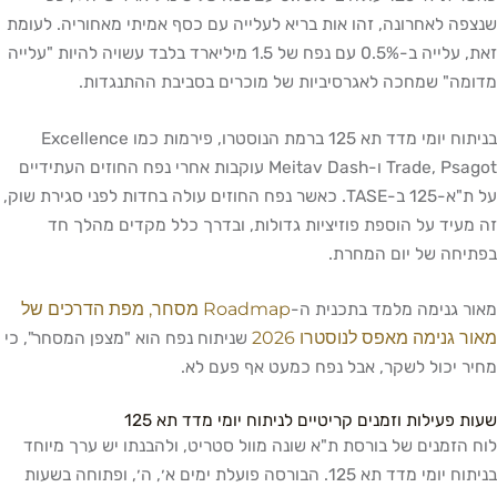
שנצפה לאחרונה, זהו אות בריא לעלייה עם כסף אמיתי מאחוריה. לעומת
זאת, עלייה ב-0.5% עם נפח של 1.5 מיליארד בלבד עשויה להיות "עלייה
מדומה" שמחכה לאגרסיביות של מוכרים בסביבת ההתנגדות.
בניתוח יומי מדד תא 125 ברמת הנוסטרו, פירמות כמו Excellence
Trade, Psagot ו-Meitav Dash עוקבות אחרי נפח החוזים העתידיים
על ת"א-125 ב-TASE. כאשר נפח החוזים עולה בחדות לפני סגירת שוק,
זה מעיד על הוספת פוזיציות גדולות, ובדרך כלל מקדים מהלך חד
בפתיחה של יום המחרת.
Roadmap מסחר, מפת הדרכים של
מאור גנימה מלמד בתכנית ה-
מאור גנימה מאפס לנוסטרו 2026
שניתוח נפח הוא "מצפן המסחר", כי
מחיר יכול לשקר, אבל נפח כמעט אף פעם לא.
שעות פעילות וזמנים קריטיים לניתוח יומי מדד תא 125
לוח הזמנים של בורסת ת"א שונה מוול סטריט, ולהבנתו יש ערך מיוחד
בניתוח יומי מדד תא 125. הבורסה פועלת ימים א׳, ה׳, ופתוחה בשעות