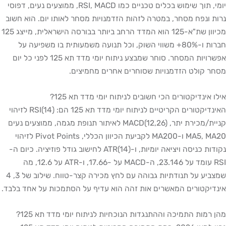
יומי, תוך שימוש בכלים טכניים כמו RSI, MACD, ממוצעים נעים, דפוסי
נרות ונפח מסחר, במטרה לזהות הזדמנויות מסחר לאותו יום. הוא חשוב
מכיוון שת"א-125 הוא המדד הרחב ביותר בבורסה הישראלית, מייצג 125
חברות ו-80%+ משווי השוק, וכל תנועה משמעותית בו משפיעה על
אפשרויות המסחר. סוחר שמבצע ניתוח יומי מדד תא 125 לפני כל יום
מסחר קולט הזדמנויות שסוחרים אחרים מחמיצים.
אילו אינדיקטורים הכי חשובים לניתוח יומי מדד תא 125?
האינדיקטורים הקריטיים לניתוח יומי מדד תא 125 הם: RSI(14) לזיהוי
קניית/מכירת יתר, MACD(12,26) לאיתור תנופת מגמה, ממוצעים נעים
MA5, MA20 ו-MA200 לקביעת הכיוון הכללי, Pivot Points לזיהוי
נקודות כניסה ויציאה יומיות, ו-ATR(14) לחישוב גודל פוזיציה. כיום ה-
RSI עומד על 23.146, ה-MACD על -17.66, ו-ATR על 12.6, מה
שמצביע על תנודתיות גבוהה עם לחץ מכירה קצר-טווח. שילוב של 3, 4
אינדיקטורים המאשרים אות זהה הוא עדיף על הסתמכות על אחד בלבד.
מהן רמות התמיכה וההתנגדות הנוכחיות לניתוח יומי מדד תא 125?