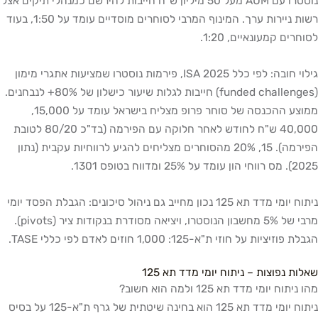
נוסטרו עם AUM מעל 50 מיליון ש"ח חייבות להירשם כמנהלי תיקים אצל
רשות ניירות ערך. המינוף המרבי לסוחרים מוסדיים עומד על 1:50, בעוד
לסוחרים קמעונאיים, 1:20.
גילוי חובה: לפי כלל ISA 2025, פירמות נוסטרו שמציעות אתגרי מימון
(funded challenges) חייבות לגלות שיעור כישלון של 80%+ לנבחנים.
ממוצע ההכנסה של סוחר פרופ מצליח בישראל עומד על 15,000,
40,000 ש"ח לחודש לאחר חלוקה עם הפירמה (בד"כ 80/20 לטובת
הפירמה). 15, 20% מהסוחרים מצליחים להגיע לרווחיות עקבית (נתון
2025). מס רווחי הון עומד על 25% ומדווח בטופס 1301.
ניתוח יומי מדד תא 125 נכון מחייב גם ניהול סיכונים: הגבלת הפסד יומי
מרבי של 5% מחשבון הנוסטרו, ויציאה מסודרת בנקודות ציר (pivots).
הגבלת פוזיציות על חוזי ת"א-125: 1,000 חוזים לאדם לפי כללי TASE.
שאלות נפוצות – ניתוח יומי מדד תא 125
מהו ניתוח יומי מדד תא 125 ולמה הוא חשוב?
ניתוח יומי מדד תא 125 הוא בחינה שיטתית של גרף ת"א-125 על בסיס