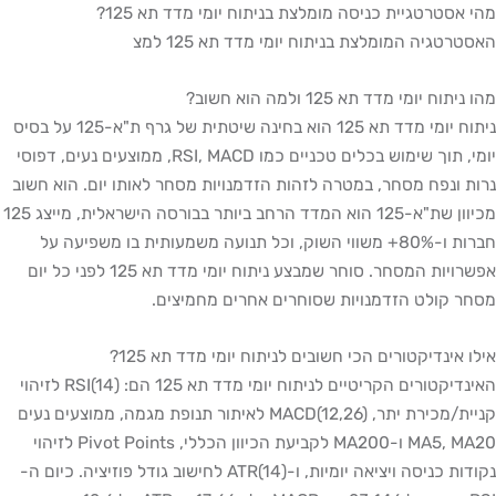
מהי אסטרטגיית כניסה מומלצת בניתוח יומי מדד תא 125?
האסטרטגיה המומלצת בניתוח יומי מדד תא 125 למצ
מהו ניתוח יומי מדד תא 125 ולמה הוא חשוב?
ניתוח יומי מדד תא 125 הוא בחינה שיטתית של גרף ת"א-125 על בסיס
יומי, תוך שימוש בכלים טכניים כמו RSI, MACD, ממוצעים נעים, דפוסי
נרות ונפח מסחר, במטרה לזהות הזדמנויות מסחר לאותו יום. הוא חשוב
מכיוון שת"א-125 הוא המדד הרחב ביותר בבורסה הישראלית, מייצג 125
חברות ו-80%+ משווי השוק, וכל תנועה משמעותית בו משפיעה על
אפשרויות המסחר. סוחר שמבצע ניתוח יומי מדד תא 125 לפני כל יום
מסחר קולט הזדמנויות שסוחרים אחרים מחמיצים.
אילו אינדיקטורים הכי חשובים לניתוח יומי מדד תא 125?
האינדיקטורים הקריטיים לניתוח יומי מדד תא 125 הם: RSI(14) לזיהוי
קניית/מכירת יתר, MACD(12,26) לאיתור תנופת מגמה, ממוצעים נעים
MA5, MA20 ו-MA200 לקביעת הכיוון הכללי, Pivot Points לזיהוי
נקודות כניסה ויציאה יומיות, ו-ATR(14) לחישוב גודל פוזיציה. כיום ה-