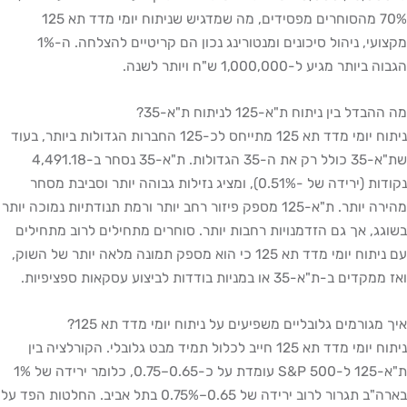
70% מהסוחרים מפסידים, מה שמדגיש שניתוח יומי מדד תא 125
מקצועי, ניהול סיכונים ומנטורינג נכון הם קריטיים להצלחה. ה-1%
הגבוה ביותר מגיע ל-1,000,000 ש"ח ויותר לשנה.
מה ההבדל בין ניתוח ת"א-125 לניתוח ת"א-35?
ניתוח יומי מדד תא 125 מתייחס לכ-125 החברות הגדולות ביותר, בעוד
שת"א-35 כולל רק את ה-35 הגדולות. ת"א-35 נסחר ב-4,491.18
נקודות (ירידה של -0.51%), ומציג נזילות גבוהה יותר וסביבת מסחר
מהירה יותר. ת"א-125 מספק פיזור רחב יותר ורמת תנודתיות נמוכה יותר
בשוגג, אך גם הזדמנויות רחבות יותר. סוחרים מתחילים לרוב מתחילים
עם ניתוח יומי מדד תא 125 כי הוא מספק תמונה מלאה יותר של השוק,
ואז ממקדים ב-ת"א-35 או במניות בודדות לביצוע עסקאות ספציפיות.
איך מגורמים גלובליים משפיעים על ניתוח יומי מדד תא 125?
ניתוח יומי מדד תא 125 חייב לכלול תמיד מבט גלובלי. הקורלציה בין
ת"א-125 ל-S&P 500 עומדת על כ-0.65–0.75, כלומר ירידה של 1%
בארה"ב תגרור לרוב ירידה של 0.65–0.75% בתל אביב. החלטות הפד על