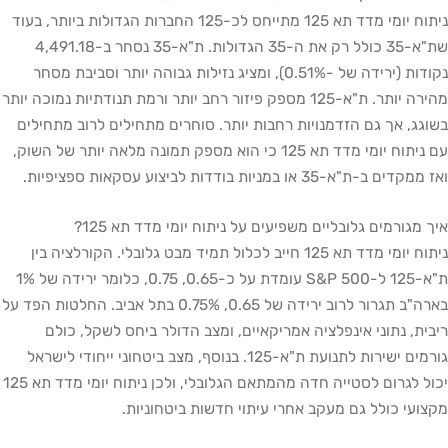
ניתוח יומי מדד תא 125 מתייחס לכ-125 החברות הגדולות ביותר, בעוד
שת"א-35 כולל רק את ה-35 הגדולות. ת"א-35 נסחר ב-4,491.18
נקודות (ירידה של -0.51%), ומציג נזילות גבוהה יותר וסביבת מסחר
מהירה יותר. ת"א-125 מספק פיזור רחב יותר ורמת תנודתיות נמוכה יותר
בשוגג, אך גם הזדמנויות רחבות יותר. סוחרים מתחילים לרוב מתחילים
עם ניתוח יומי מדד תא 125 כי הוא מספק תמונה מלאה יותר של השוק,
ואז ממקדים ב-ת"א-35 או במניות בודדות לביצוע עסקאות ספציפיות.
איך מגורמים גלובליים משפיעים על ניתוח יומי מדד תא 125?
ניתוח יומי מדד תא 125 חייב לכלול תמיד מבט גלובלי. הקורלציה בין
ת"א-125 ל-S&P 500 עומדת על כ-0.65, 0.75, כלומר ירידה של 1%
בארה"ב תגרור לרוב ירידה של 0.65, 0.75% בתל אביב. החלטות הפד על
ריבית, נתוני אינפלציה אמריקאיים, ומצב הדולר ביחס לשקל, כולם
גורמים ישירות לתנועת ת"א-125. בנוסף, מצב ביטחוני ייחודי לישראל
יכול לגרום לסטייה חדה מהמתאם הגלובלי, ולכן ניתוח יומי מדד תא 125
מקצועי כולל גם מעקב אחרי עיתוי חדשות ביטחוניות.