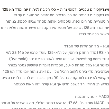
אינדיקטורים טכניים ודפוסי נרות – כלי הליבה לניתוח יומי מדד תא 125
אינדיקטורים טכניים הם כלי מדידה מתמטיים המחושבים על פי
היסטוריית מחירים ונפח, ומספקים אותות מסחר שניתן לכמת. בניתוח
יומי מדד תא 125, שילוב של מספר אינדיקטורים מייצר תמונה מלאה יותר
מאשר כל אחד לבדו.
RSI – מד המהירות של המדד
ה-RSI (מדד החוזק היחסי) על ת"א-125 עומד כרגע על 23.146 לפי
נתוני Investing.com, ערך שנחשב לאזור מכירת יתר (Oversold).
כאשר RSI צולל מתחת ל-30, הספרות אומרות שהשוק נמכר בצורה
אגרסיבית מדי ביחס לקצב הרגיל שלו. עם זאת, ניתוח יומי מדד תא 125
מקצועי לא יכנס לעסקת לונג על RSI נמוך בלבד. יש לחכות לדיברגנציה
בולישית: מחיר יורד לשפל חדש אך RSI עולה, זהו האות לכניסה.
MACD – מנוע המגמה
ה-MACD עומד על -17.66, הנמצא בשטח שלילי, מה שמצביע על תנופה