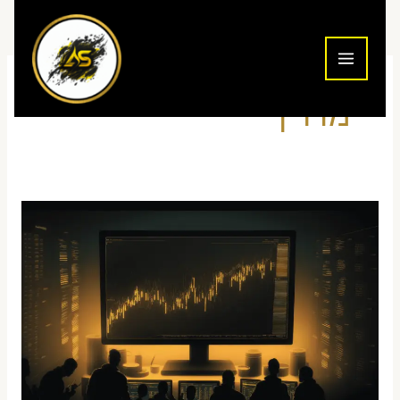
ילוג
תוכן
מדריך
איך
לפתוח
חשבון
מסחר
בנאסד"ק
מישראל
–
מדריך
2026