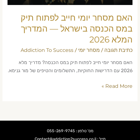
בישראל
—
האם מסחר יומי חייב לפתוח תיק
המדריך
המלא
במס הכנסה בישראל — המדריך
2026
המלא 2026
כתיבת תגובה
מסחר יומי
Addiction To Success
/
/
האם מסחר יומי חייב לפתוח תיק במס הכנסה? מדריך מלא
2026 עם הדרישות החוקיות, התשלומים והטיפים של מור גנימא.
Read More »
מס' טלפון : 055-269-9745
מייל : Contact@addiction2success.co.il