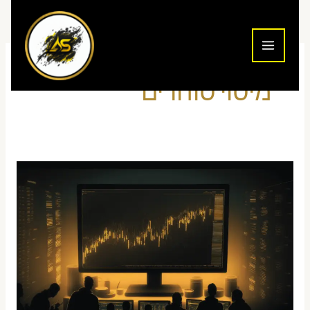
ילוג
תוכן
מיסוי סוחרים
האם
מסחר
יומי
חייב
לפתוח
תיק
במס
הכנסה