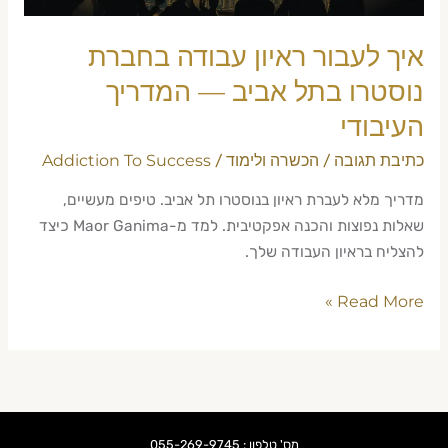
—
המדריך
איך לעבור ראיון עבודה בחברת
העיבודי
נוסטרו בתל אביב — המדריך
העיבודי
כתיבת תגובה
הכשרה ולימוד
Addiction To Success
/
/
מדריך מלא לעברת ראיון בנוסטרו תל אביב. טיפים מעשיים,
שאלות נפוצות והכנה אפקטיבית. למד מ-Maor Ganima כיצד
להצליח בראיון העבודה שלך.
Read More »
מס' טלפון : 055-269-9745