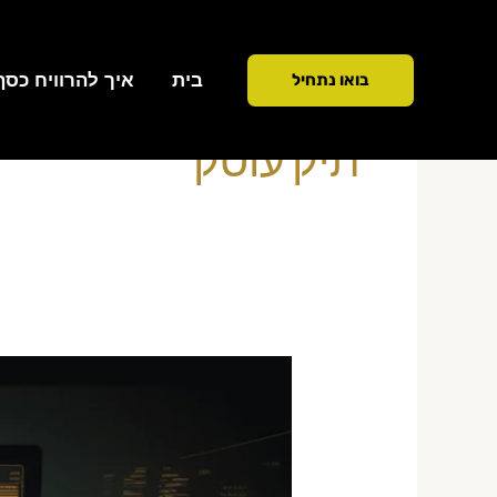
ילוג
תוכן
בית
איך להרוויח כסף ממ
בואו נתחיל
תיק עוסק
האם
מסחר
יומי
חייב
לפתוח