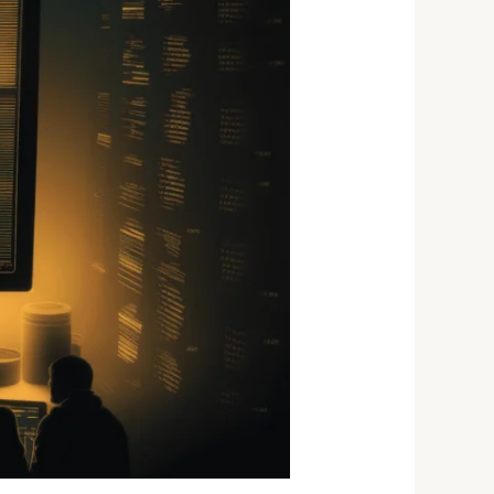
תיק
במס
הכנסה
בישראל
—
המדריך
המלא
2026