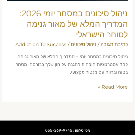
מאור
גנימה
ניהול סיכונים במסחר יומי 2026:
לסוחר
המדריך המלא של מאור גנימה
הישראלי
לסוחר הישראלי
כתיבת תגובה
ניהול סיכונים
Addiction To Success
/
/
ניהול סיכונים במסחר יומי – המדריך המלא של מאור גנימה.
למד אסטרטגיות הוכחות להגנה על הון שלך בבורסה. מסחר
בטוח וברווח עם מנטור מקצועי.
Read More »
מס' טלפון : 055-269-9745