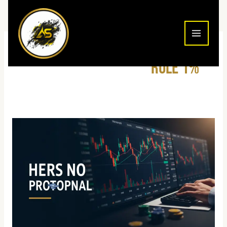
ילוג
תוכן
1% rule
ניהול
סיכונים
במסחר
יומי
2026:
המדריך
המלא
של