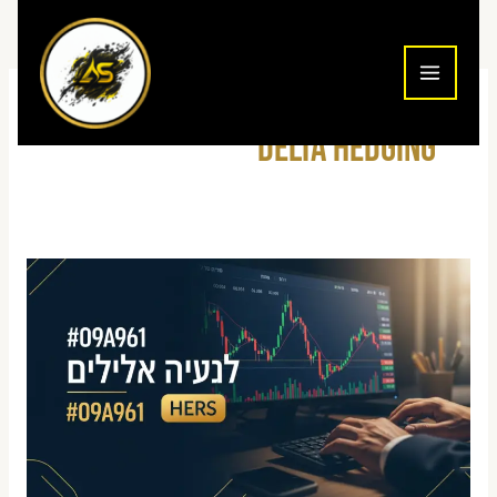
ילוג
תוכן
Delta Hedging
מסחר
יומי
באופציות
Call
ו-
Put
על
מדד