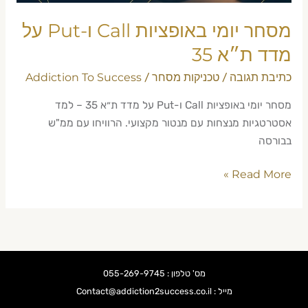
ת״א
35
מסחר יומי באופציות Call ו-Put על
מדד ת״א 35
כתיבת תגובה
טכניקות מסחר
Addiction To Success
/
/
מסחר יומי באופציות Call ו-Put על מדד ת״א 35 – למד
אסטרטגיות מנצחות עם מנטור מקצועי. הרוויחו עם ממ"ש
בבורסה
Read More »
מס' טלפון : 055-269-9745
מייל : Contact@addiction2success.co.il