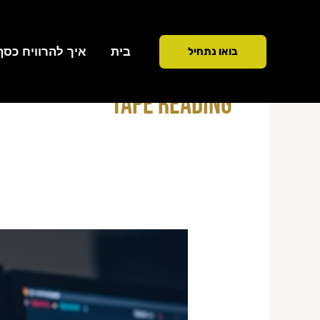
ילוג
תוכן
בית
איך להרוויח כסף ממ
בואו נתחיל
Tape Reading
מסחר
יומי
על
נפח
מסחר