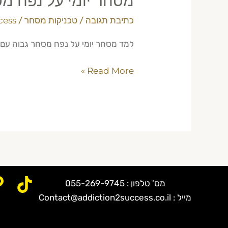
מסחר יומי על נפח מסחר ג
כתיבת תגובה
/
טכניקות מסחר
/
cess
למד מסחר יומי על נפח מסחר גבוה עם מאור גנימה. קריאת Tape 2026 לטריידרים מתחילים
Read More »
מס' טלפון : 055-269-9745
מייל : Contact@addiction2success.co.il