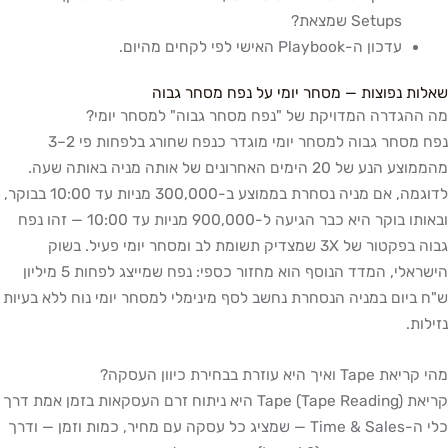
Setups שמצאת?
עדכון ה-Playbook האישי לפי לקחים מהיום.
שאלות נפוצות — מסחר יומי על נפח מסחר גבוה
מה ההגדרה המדויקת של "נפח מסחר גבוה" למסחר יומי?
נפח מסחר גבוה למסחר יומי מוגדר כנפח שחורג בלפחות פי 2–3
מהממוצע הנע של 20 הימים האחרונים של אותה מניה באותה שעה.
לדוגמה, אם מניה נסחרת בממוצע ב-300,000 מניות עד 10:00 בבוקר,
ובאותו בוקר היא כבר הגיעה ל-900,000 מניות עד 10:00 — זהו נפח
גבוה בפקטור של 3X שמצדיק תשומת לב ומסחר יומי פעיל. בשוק
הישראלי, המדד הנוסף הוא מחזור כספי: נפח שמייצג לפחות 5 מיליון
ש"ח ביום במניה הנסחרת נחשב לסף מינימלי למסחר יומי נוח ללא בעיות
נזילות.
מהי קריאת Tape ואיך היא עוזרת בבחירת כיוון העסקה?
קריאת Tape (Tape Reading) היא ניתוח זרם העסקאות בזמן אמת דרך
כלי ה-Time & Sales — שמציג כל עסקה עם מחיר, כמות וזמן — ודרך