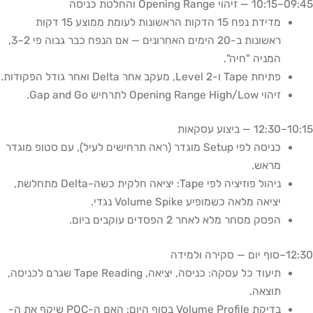
09:45–10:15 — זיהוי Opening Range והחלטת כניסה
מדידת נפח 15 הדקות הראשונות לעומת ממוצע 15 דקות
ראשונות ב-20 הימים האחרונים — אם הנפח כבר גבוה פי 2–3,
המניה "חיה".
פתיחת Tape ו-Level 2, מעקב אחר Delta ואחר גודל הפקודות.
זיהוי Opening Range High/Low לתרחיש Gap and Go.
10:15–12:30 — ביצוע עסקאות
כניסה לפי Setup מוגדר (ראה תרחישים לעיל), עם סטופ מוגדר
מראש.
ניהול פוזיציה לפי Tape: יציאה חלקית כשה-Delta מתחלשת,
יציאה מלאה כשמופיע Volume Spike נגדי.
הפסק מסחר מלא לאחר 2 הפסדים עוקבים ביום.
12:30–סוף יום — סקירה ולמידה
תיעוד כל עסקה: כניסה, יציאה, Tape Reading שגרם לכניסה,
תוצאה.
בדיקת Volume Profile בסוף היום: האם ה-POC שיקף את ה-