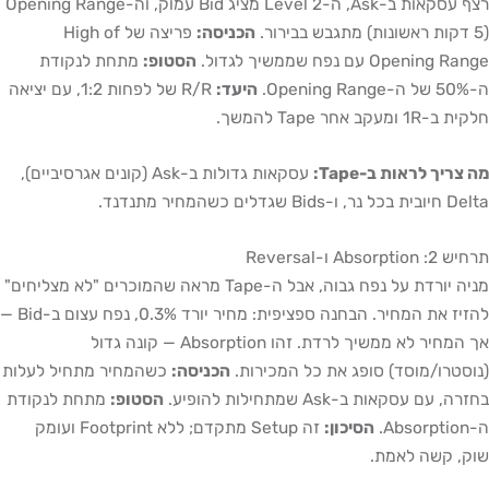
רצף עסקאות ב-Ask, ה-Level 2 מציג Bid עמוק, וה-Opening Range
(5 דקות ראשונות) מתגבש בבירור.
הכניסה:
פריצה של High of
Opening Range עם נפח שממשיך לגדול.
הסטופ:
מתחת לנקודת
ה-50% של ה-Opening Range.
היעד:
R/R של לפחות 1:2, עם יציאה
חלקית ב-1R ומעקב אחר Tape להמשך.
מה צריך לראות ב-Tape:
עסקאות גדולות ב-Ask (קונים אגרסיביים),
Delta חיובית בכל נר, ו-Bids שגדלים כשהמחיר מתנדנד.
תרחיש 2: Absorption ו-Reversal
מניה יורדת על נפח גבוה, אבל ה-Tape מראה שהמוכרים "לא מצליחים"
להזיז את המחיר. הבחנה ספציפית: מחיר יורד 0.3%, נפח עצום ב-Bid —
אך המחיר לא ממשיך לרדת. זהו Absorption — קונה גדול
(נוסטרו/מוסד) סופג את כל המכירות.
הכניסה:
כשהמחיר מתחיל לעלות
בחזרה, עם עסקאות ב-Ask שמתחילות להופיע.
הסטופ:
מתחת לנקודת
ה-Absorption.
הסיכון:
זה Setup מתקדם; ללא Footprint ועומק
שוק, קשה לאמת.