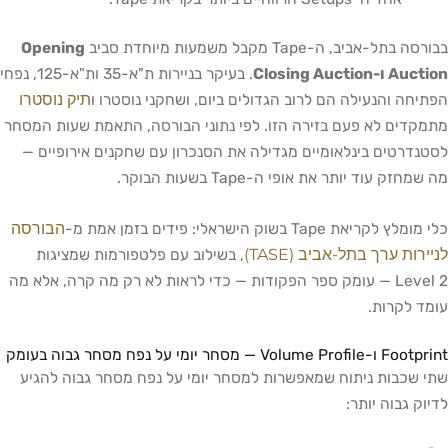
בבורסה בתל-אביב, ה-Tape מקבל משמעות מיוחדת סביב
Opening
Auction ו-Closing Auction
. בעיקר בניירות ת"א-35 ות"א-125, נפחי
תיק נוסטרו
הפתיחה והנעילה הם לרוב הגדולים ביום, ושחקני נוסטרו ו
מתמקדים לא פעם בזירה הזו. לפי נתוני הבורסה, התאמת שעות המסחר
לסטנדרטים בינלאומיים מגדילה את הסנכרון עם שחקנים אירופיים —
מה שמחזק עוד יותר את אופי ה-Tape בשעות הבוקר.
הבורסה
כלי מומלץ לקריאת Tape בשוק הישראלי: פידים בזמן אמת מ-
לניירות ערך בתל-אביב (TASE)
, בשילוב עם פלטפורמות שמציגות
Level 2 — עומק ספר הפקודות — כדי לראות לא רק מה קרה, אלא מה
עומד לקרות.
Footprint ו-Volume Profile — מסחר יומי על נפח מסחר גבוה בעומק
שתי שכבות ניתוח שמאפשרות למסחר יומי על נפח מסחר גבוה להגיע
לדיוק גבוה יותר: