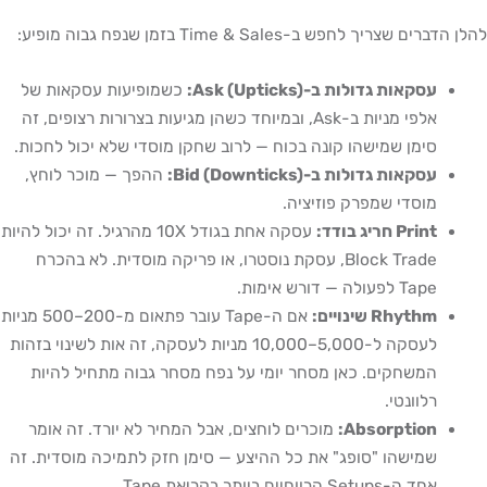
להלן הדברים שצריך לחפש ב-Time & Sales בזמן שנפח גבוה מופיע:
עסקאות גדולות ב-Ask (Upticks):
כשמופיעות עסקאות של
אלפי מניות ב-Ask, ובמיוחד כשהן מגיעות בצרורות רצופים, זה
סימן שמישהו קונה בכוח — לרוב שחקן מוסדי שלא יכול לחכות.
עסקאות גדולות ב-Bid (Downticks):
ההפך — מוכר לוחץ,
מוסדי שמפרק פוזיציה.
Print חריג בודד:
עסקה אחת בגודל 10X מהרגיל. זה יכול להיות
Block Trade, עסקת נוסטרו, או פריקה מוסדית. לא בהכרח
Tape לפעולה — דורש אימות.
Rhythm שינויים:
אם ה-Tape עובר פתאום מ-200–500 מניות
לעסקה ל-5,000–10,000 מניות לעסקה, זה אות לשינוי בזהות
המשחקים. כאן מסחר יומי על נפח מסחר גבוה מתחיל להיות
רלוונטי.
Absorption:
מוכרים לוחצים, אבל המחיר לא יורד. זה אומר
שמישהו "סופג" את כל ההיצע — סימן חזק לתמיכה מוסדית. זה
אחד ה-Setups הרווחיים ביותר בקריאת Tape.