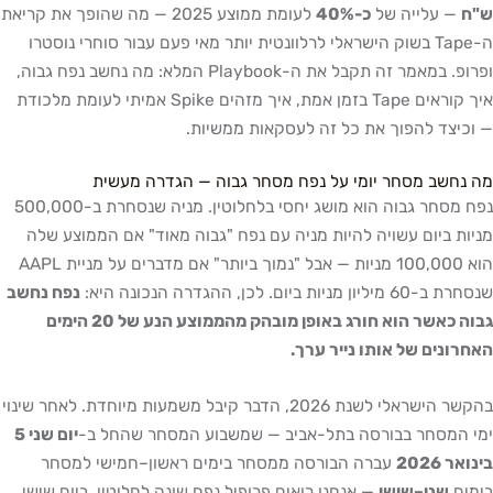
ש"ח
— עלייה של
כ-40%
לעומת ממוצע 2025 — מה שהופך את קריאת
ה-Tape בשוק הישראלי לרלוונטית יותר מאי פעם עבור סוחרי נוסטרו
ופרופ. במאמר זה תקבל את ה-Playbook המלא: מה נחשב נפח גבוה,
איך קוראים Tape בזמן אמת, איך מזהים Spike אמיתי לעומת מלכודת
— וכיצד להפוך את כל זה לעסקאות ממשיות.
מה נחשב מסחר יומי על נפח מסחר גבוה — הגדרה מעשית
נפח מסחר גבוה הוא מושג יחסי בלחלוטין. מניה שנסחרת ב-500,000
מניות ביום עשויה להיות מניה עם נפח "גבוה מאוד" אם הממוצע שלה
הוא 100,000 מניות — אבל "נמוך ביותר" אם מדברים על מניית AAPL
שנסחרת ב-60 מיליון מניות ביום. לכן, ההגדרה הנכונה היא:
נפח נחשב
גבוה כאשר הוא חורג באופן מובהק מהממוצע הנע של 20 הימים
האחרונים של אותו נייר ערך.
בהקשר הישראלי לשנת 2026, הדבר קיבל משמעות מיוחדת. לאחר שינוי
ימי המסחר בבורסה בתל-אביב — שמשבוע המסחר שהחל ב-
יום שני 5
בינואר 2026
עברה הבורסה ממסחר בימים ראשון–חמישי למסחר
בימים
שני–שישי
— אנחנו רואים פרופיל נפח שונה לחלוטין. ביום שישי,