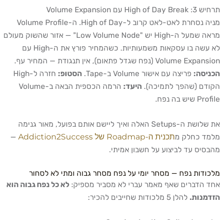
תרחיש 3: High of Day Break עם Volume Expansion
מניה נסחרת לאט-לאט קרוב ל-High of Day. ה-Volume Profile
מראה שמעל ה-High יש "Low Volume Node" — אזור שהשוק מעולם
לא עשה בו עסקאות משמעותיות. כשהמחיר פורץ את ה-High עם
Volume Expansion (נפח שגדל פתאום), אין תנגודת — המחיר עף.
הכניסה:
פריצה עם אישור Volume ב-Tape.
הסטופ:
חזרה ל-High
הקודם (שהפך לתמיכה).
היעד:
הרמה הכספית הבאה ב-Volume
Profile שיש בה נפח.
את שלושת ה-Setups האלה ואיך ליישם אותם בפועל, מאור גנימה
תכנית ה-Roadmap של Addiction2Success
מלמד כחלק מ
—
מהבסיס עד לביצוע על חשבון אמיתי.
מלכודות נפח — מסחר יומי על נפח מסחר גבוה ומתי לא לסחור
אחד הדברים שאף מאמר עברי לא מסביר מספיק:
לא כל נפח גבוה הוא
הזדמנות.
להלן 5 מלכודות שחייבים להכיר: