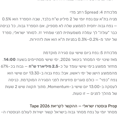
מלכודת 4: Spread רחב מדי
מניה בת"א עם נפח יומי של 2 מיליון ש"ח בלבד, שבה הספרד הוא 0.5%
— נפח גבוה יחסית לממוצע שלה לא מספיק. אם הספרד גבוה, כל כניסה
כבר "עולה" לך עמלה משמעותית לפני שמחיר זז. לסוחר ישראלי, ספרד
של יותר מ-0.2%–0.3% במניות ת"א הוא אות לזהירות.
מלכודת 5: נפח ביום שישי עם סגירה מוקדמת
מאז שינוי ימי המסחר בינואר 2026, ימי שישי מסתיימים בשעה
14:00
.
מחזור ממוצע בימי שישי עומד על כ-
2.5 מיליארד ש"ח
— גבוה בכ-67%
מהממוצע הישן של ימי ראשון. אבל: נפח גבוה ב-13:30 יום שישי הוא
נפח "כפוי" — כולם סוגרים פוזיציות לפני הסגירה המוקדמת. כניסה
לעסקה ב-13:00 יום שישי ב-Momentum, מתוך תקווה שיש 2 שעות
של מהלך לפנים — זו טעות.
Prop ונוסטרו ישראלי — ההקשר לקריאת Tape 2026
מסחר יומי על נפח מסחר גבוה בישראל קשור ישירות לעולם הנוסטרו ה-