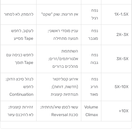
נפח
1X–1.5X
אין חריגות; שוק "שקט"
להמתין, לא לסחור
רגיל
נפח
עניין מוסדי ראשוני;
לעקוב, לחפש
2X–3X
מוגבר
תנועה מתחילה
Tape מסייע
השתתפות
נפח
לחפש כניסה עם
3X–5X
אלגוריתמים/זרים;
גבוה
Tape תומך
מהלכים ברורים
נפח
אירוע קטליזטור
לנהל סיכון הדוק;
5X–10X
חריג
(חדשות, דוחות);
לחפש
מאוד
תנודתיות קיצונית
Continuation
Volume
עשוי לסמן שיא/תחתית;
זהירות קיצונית;
10X+
Climax
סכנת Reversal
לא להיכנס עיוור