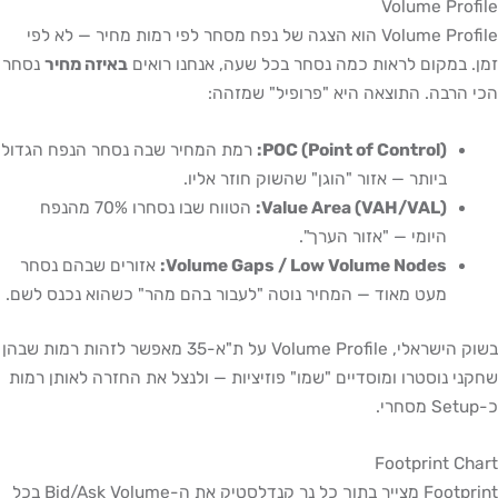
Volume Profile
Volume Profile הוא הצגה של נפח מסחר לפי רמות מחיר — לא לפי
זמן. במקום לראות כמה נסחר בכל שעה, אנחנו רואים
באיזה מחיר
נסחר
הכי הרבה. התוצאה היא "פרופיל" שמזהה:
POC (Point of Control):
רמת המחיר שבה נסחר הנפח הגדול
ביותר — אזור "הוגן" שהשוק חוזר אליו.
Value Area (VAH/VAL):
הטווח שבו נסחרו 70% מהנפח
היומי — "אזור הערך".
Volume Gaps / Low Volume Nodes:
אזורים שבהם נסחר
מעט מאוד — המחיר נוטה "לעבור בהם מהר" כשהוא נכנס לשם.
בשוק הישראלי, Volume Profile על ת"א-35 מאפשר לזהות רמות שבהן
שחקני נוסטרו ומוסדיים "שמו" פוזיציות — ולנצל את החזרה לאותן רמות
כ-Setup מסחרי.
Footprint Chart
Footprint מצייר בתוך כל נר קנדלסטיק את ה-Bid/Ask Volume בכל