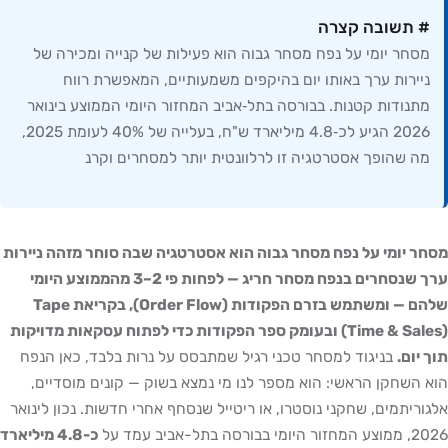
# תשובה קצרה
מסחר יומי על נפח מסחר גבוה הוא פעילות של קנייה ומכירה של
ניירות ערך באותו יום בהיקפים משמעותיים, המאפשרת רווח
מתנודות קטנות. בבורסה בתל‑אביב המחזור היומי הממוצע בינואר
2026 הגיע לכ‑4.8 מיליארד ש"ח, בעלייה של 40% לעומת 2025,
מה שהופך אסטרטגיה זו לרלוונטית יותר למסחרים וקרנ
מסחר יומי על נפח מסחר גבוה הוא אסטרטגיה שבה סוחר מזהה ניירות
ערך שנסחרים בנפח מסחר חריג — לפחות פי 2–3 מהממוצע היומי
שלהם — ומשתמש בזרם הפקודות (Order Flow), בקריאת Tape
(Time & Sales) ובעומק ספר הפקודות כדי לפתוח עסקאות מדויקות
תוך יום.
בניגוד למסחר טכני רגיל שמתבסס על נרות בלבד, כאן הנפח
הוא השחקן הראשי: הוא מספר לנו מי נמצא בשוק — קונים מוסדיים,
אלגוריתמים, שחקני נוסטרו, או ריטייל שנסחף אחרי חדשות. נכון לינואר
2026, ממוצע המחזור היומי בבורסה בתל-אביב עמד על
כ-4.8 מיליארד