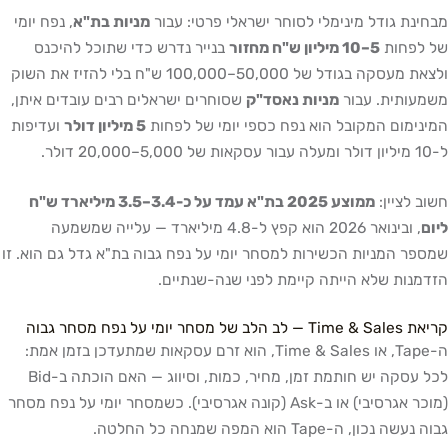
מבחינת גודל מינימלי לסוחר ישראלי פרטי: עבור
מניות בת"א
, נפח יומי
של לפחות
5–10 מיליון ש"ח מחזור
בנייר נדרש כדי שתוכל להיכנס
ולצאת מעסקה בגודל של 50,000–100,000 ש"ח בלי להזיז את השוק
משמעותית. עבור
מניות נאסד"ק
שסוחרים ישראלים רבים עובדים איתן,
המינימום המקובל הוא נפח כספי יומי של לפחות
5 מיליון דולר
ועדיפות
ל-10 מיליון דולר ומעלה עבור עסקאות של 5,000–20,000 דולר.
חשוב לציין:
ממוצע 2025 בת"א עמד על כ-3.4–3.5 מיליארד ש"ח
ליום
, ובינואר 2026 הוא קפץ ל-4.8 מיליארד — עלייה שמשמעה
שמספר המניות הכשירות למסחר יומי על נפח גבוה בת"א גדל גם הוא. זו
הזדמנות שלא הייתה קיימת לפני שנה-שנתיים.
קריאת Time & Sales — לב הלב של מסחר יומי על נפח מסחר גבוה
ה-Tape, או Time & Sales, הוא זרם עסקאות שמתעדכן בזמן אמת:
לכל עסקה יש חותמת זמן, מחיר, כמות, וסיווג — האם הוכתה ב-Bid
(מוכר אגרסיבי) או ב-Ask (קונה אגרסיבי). כשמסחר יומי על נפח מסחר
גבוה נעשה נכון, ה-Tape הוא המפה שמנחה כל החלטה.