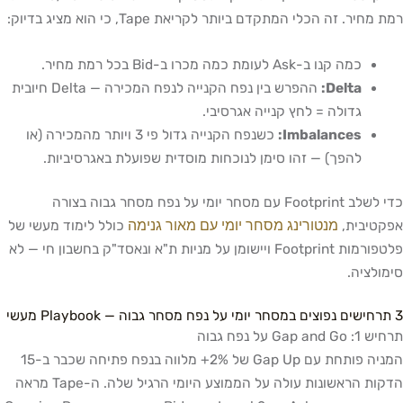
רמת מחיר. זה הכלי המתקדם ביותר לקריאת Tape, כי הוא מציג בדיוק:
כמה קנו ב-Ask לעומת כמה מכרו ב-Bid בכל רמת מחיר.
Delta:
ההפרש בין נפח הקנייה לנפח המכירה — Delta חיובית
גדולה = לחץ קנייה אגרסיבי.
Imbalances:
כשנפח הקנייה גדול פי 3 ויותר מהמכירה (או
להפך) — זהו סימן לנוכחות מוסדית שפועלת באגרסיביות.
כדי לשלב Footprint עם מסחר יומי על נפח מסחר גבוה בצורה
מנטורינג מסחר יומי עם מאור גנימה
אפקטיבית,
כולל לימוד מעשי של
פלטפורמות Footprint ויישומן על מניות ת"א ונאסד"ק בחשבון חי — לא
סימולציה.
3 תרחישים נפוצים במסחר יומי על נפח מסחר גבוה — Playbook מעשי
תרחיש 1: Gap and Go על נפח גבוה
המניה פותחת עם Gap Up של 2%+ מלווה בנפח פתיחה שכבר ב-15
הדקות הראשונות עולה על הממוצע היומי הרגיל שלה. ה-Tape מראה