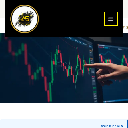
ילוג
תוכן
כתיבת תגובה
טכניקות מסחר
Addiction To Success
/
/ מאת
תשובה מהירה