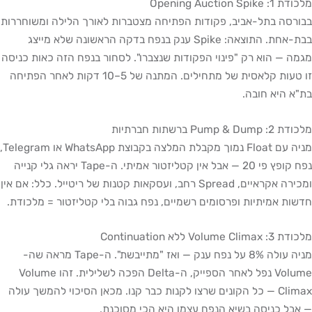
מלכודת 1: Opening Auction Spike
בבורסה בתל-אביב, פקודות הפתיחה מצטברות לאורך הלילה ומשוחררות
בבת-אחת. התוצאה: Spike ענק בנפח בדקה הראשונה שלא מייצג
מגמה — הוא רק "פינוי הפקודות שנצברו". לסחור בנפח הזה כאות כניסה
זו טעות קלאסית של מתחילים. המתנה של 5–10 דקות לאחר הפתיחה
בת"א היא חובה.
מלכודת 2: Pump & Dump ברשתות חברתיות
מניה עם Float נמוך מקבלת המלצה בקבוצת WhatsApp או Telegram,
נפח קופץ פי 20 — אבל אין קטליזטור אמיתי. ה-Tape יראה גלי קנייה
ומכירה אקראיים, Spread רחב, ועסקאות קטנות של ריטייל. כלל: אם אין
חדשות אמיתיות ופרסומים רשמיים, נפח גבוה בלי קטליזטור = מלכודת.
מלכודת 3: Volume Climax ללא Continuation
מניה עולה 8% על נפח ענק — ואז "מתייבשת". ה-Tape מראה שה-
Volume נפל לאחר הספייק, ה-Delta הפכה לשלילית. זהו Volume
Climax — כל הקונים שרצו לקנות כבר קנו. מכאן הסיכוי להמשך עולה
— אבל כניסה בשיא הנפח עצמו היא הכי מסוכנת.