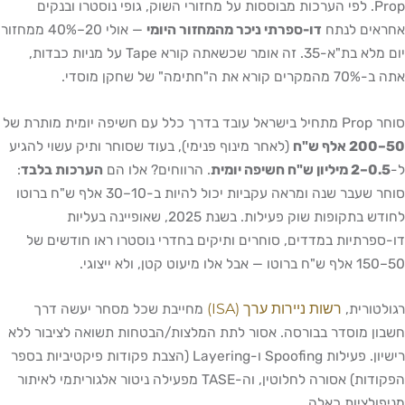
Prop. לפי הערכות מבוססות על מחזורי השוק, גופי נוסטרו ובנקים
אחראים לנתח
דו-ספרתי ניכר מהמחזור היומי
— אולי 20–40% ממחזור
יום מלא בת"א-35. זה אומר שכשאתה קורא Tape על מניות כבדות,
אתה ב-70% מהמקרים קורא את ה"חתימה" של שחקן מוסדי.
סוחר Prop מתחיל בישראל עובד בדרך כלל עם חשיפה יומית מותרת של
50–200 אלף ש"ח
(לאחר מינוף פנימי), בעוד שסוחר ותיק עשוי להגיע
ל-
0.5–2 מיליון ש"ח חשיפה יומית
. הרווחים? אלו הם
הערכות בלבד
:
סוחר שעבר שנה ומראה עקביות יכול להיות ב-10–30 אלף ש"ח ברוטו
לחודש בתקופות שוק פעילות. בשנת 2025, שאופיינה בעליות
דו-ספרתיות במדדים, סוחרים ותיקים בחדרי נוסטרו ראו חודשים של
50–150 אלף ש"ח ברוטו — אבל אלו מיעוט קטן, ולא ייצוגי.
רשות ניירות ערך (ISA)
רגולטורית,
מחייבת שכל מסחר יעשה דרך
חשבון מוסדר בבורסה. אסור לתת המלצות/הבטחות תשואה לציבור ללא
רישיון. פעילות Spoofing ו-Layering (הצבת פקודות פיקטיביות בספר
הפקודות) אסורה לחלוטין, וה-TASE מפעילה ניטור אלגוריתמי לאיתור
מניפולציות כאלה.