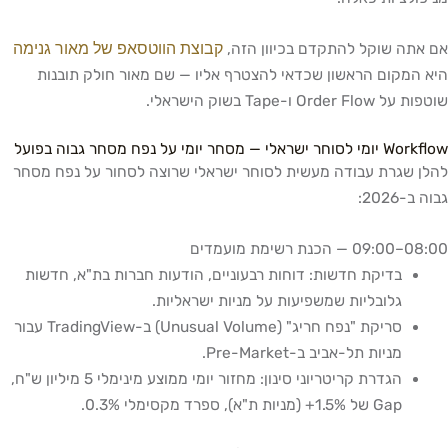
קבוצת הווטסאפ של מאור גנימה
אם אתה שוקל להתקדם בכיוון הזה,
היא המקום הראשון שכדאי להצטרף אליו — שם מאור חולק תובנות
שוטפות על Order Flow ו-Tape בשוק הישראלי.
Workflow יומי לסוחר ישראלי — מסחר יומי על נפח מסחר גבוה בפועל
להלן שגרת עבודה מעשית לסוחר ישראלי שרוצה לסחור על נפח מסחר
גבוה ב-2026:
08:00–09:00 — הכנת רשימת מועמדים
בדיקת חדשות: דוחות רבעוניים, הודעות חברות בת"א, חדשות
גלובליות שמשפיעות על מניות ישראליות.
סריקת "נפח חריג" (Unusual Volume) ב-TradingView עבור
מניות תל-אביב ב-Pre-Market.
הגדרת קריטריוני סינון: מחזור יומי ממוצע מינימלי 5 מיליון ש"ח,
Gap של 1.5%+ (מניות ת"א), ספרד מקסימלי 0.3%.