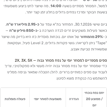
למשל, המסחר מסתיים בשעה
14:00
, מה שיוצר לחץ ביצוע משמעותי
בשעות הבוקר ומרכז נפחים גדולים בחלון זמן קצר יותר.
ביום שישי 30.1.2026, המחזור בת"א עמד על
כ-2.95 מיליארד ש"ח
,
כאשר פעילות משקיעים זרים לבדה הוערכה ב-
כ-850 מיליון ש"ח
—
כ-
29% מהמחזור
של אותו יום. נוכחות מוסדית כזו היא בדיוק מה שיוצר
"Tape" ניתן לקריאה: גושי פקודות גדולים, Level 2 פעיל, ועסקאות
שמשאירות טביעת אצבע.
ספים מספריים למסחר יומי על נפח מסחר גבוה — 2X, 3X, 5X
כדי שמסחר יומי על נפח מסחר גבוה יהיה מעשי ולא ספקולטיבי, צריך
לעבוד עם ספים כמותיים ברורים. להלן הטבלה שמאור גנימה ממליץ
להשתמש בה כנקודת מוצא לסינון:
יחס נפח נוכחי
/ ממוצע 20
הגדרה
משמעות לסוחר יומי
פעולה מומלצת
יום