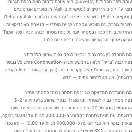
עומק ספר הפקודות (Level 2). היא עוזרת לזהות האם הנפח הגבוה
נוצר ע"י קונים אגרסיביים (עסקאות ב-Ask) או מוכרים אגרסיביים
(עסקאות ב-Bid). כשרואים רצף של עסקאות גדולות ב-Ask עם Delta
חיובית גוברת, זה מצביע על לחץ קנייה מוסדי — וזו אחת האינדיקציות
החזקות ביותר לכיוון במסחר יומי על נפח מסחר גבוה. הכיוון שה-Tape
מראה אמין יותר מכיוון שמציגה תבנית נרות בלבד.
מה ההבדל בין נפח גבוה "בריא" לנפח גבוה שהוא מלכודת?
נפח גבוה "בריא" מלווה בהמשכיות: ה-Volume Continuation נמשך
לאורך היום, ה-Tape מציג עקביות בכיוון (רצף עסקאות ב-Ask לקנייה,
לדוגמה), ויש קטליזטור אמיתי — חדש
מה ההגדרה המדויקת של "נפח מסחר גבוה" למסחר יומי?
נפח מסחר גבוה למסחר יומי מוגדר כנפח שחורג בלפחות פי 2–3
מהממוצע הנע של 20 הימים האחרונים של אותה מניה באותה שעה.
לדוגמה, אם מניה נסחרת בממוצע ב-300,000 מניות עד 10:00 בבוקר,
ובאותו בוקר היא כבר הגיעה ל-900,000 מניות עד 10:00 — זהו נפח
גבוה בפקטור של 3X שמצדיק תשומת לב ומסחר יומי פעיל. בשוק