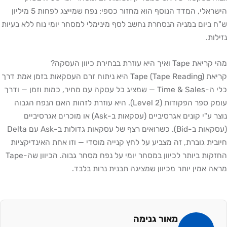
הישראלי, המדד הנוסף הוא מחזור כספי: נפח שמייצג לפחות 5 מיליון
ש"ח ביום במניה הנסחרת נחשב לסף מינימלי למסחר יומי נוח ללא בעיות
נזילות.
מהי קריאת Tape ואיך היא עוזרת בבחירת כיוון העסקה?
קריאת Tape (Tape Reading) היא ניתוח זרם העסקאות בזמן אמת דרך
כלי ה-Time & Sales — שמציג כל עסקה עם מחיר, כמות וזמן — ודרך
עומק ספר הפקודות (Level 2). היא עוזרת לזהות האם הנפח הגבוה
נוצר ע"י קונים אגרסיביים (עסקאות ב-Ask) או מוכרים אגרסיביים
(עסקאות ב-Bid). כשרואים רצף של עסקאות גדולות ב-Ask עם Delta
חיובית גוברת, זה מצביע על לחץ קנייה מוסדי — וזו אחת האינדיקציות
החזקות ביותר לכיוון במסחר יומי על נפח מסחר גבוה. הכיוון שה-Tape
מראה אמין יותר מכיוון שמציגה תבנית נרות בלבד.
מאור גנימה