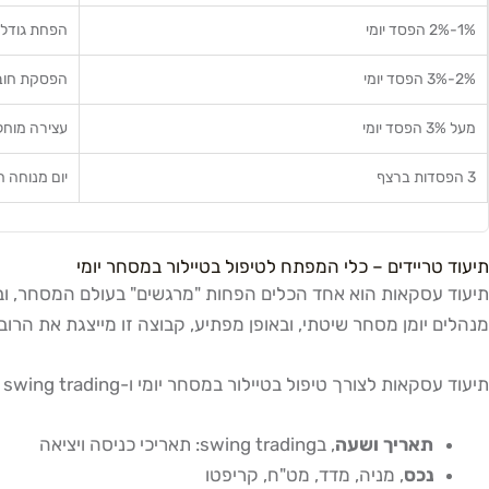
1%-2% הפסד יומי
הפחת גודל פו
2%-3% הפסד יומי
הפסקת חובה של 
מעל 3% הפסד יומי
עצירה מוחל
3 הפסדות ברצף
יום מנוחה ח
תיעוד טריידים – כלי המפתח לטיפול בטיילור במסחר יומי
מנהלים יומן מסחר שיטתי, ובאופן מפתיע, קבוצה זו מייצגת את הרוב המוחלט 
תיעוד עסקאות לצורך טיפול בטיילור במסחר יומי ו-swing trading חייב לכלול לפחות את הפרמטרים הבאים:
תאריך ושעה
, בswing trading: תאריכי כניסה ויציאה
נכס
, מניה, מדד, מט"ח, קריפטו