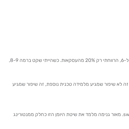
הכוח האמיתי של התיעוד מתגלה לאחר שבועיים-שלושה: אתה מתחיל לראות דפוסים ברורים. "בכל פעם שהציון הרגשי שלי היה מתחת ל-6, הרווחתי רק 20% מהעסקאות. כשהייתי שקט ברמה 8-9,
2 תוך 6 חודשים בהשוואה לסוחרים ללא יומן. זה לא שיפור שמגיע מלמידה טכנית נוספת, זה שיפור שמגיע
יומן מסחר רגשי שונה מתיעוד עסקאות טכני, הוא מתמקד בממד הפסיכולוגי ונועד ספציפית לטיפול בטיילור במסחר יומי ובswing trading. מאור גנימה מלמד את שיטת היומן הזו כחלק ממנטורינג