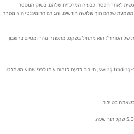
 מסוחרי ה-swing trading מדרגים "טיילור", ספירת נקמה רגשית לאחר הפסד, כבעיה המרכזית שלהם. בשוק הנוסטרו
 ממומנים, 85% מהסוחרים הממומנים פורצים את כללי המשמעת שלהם תוך שלושה חודשים, והגורם הדומיננטי הוא מסחר
ים, מתאר את הטיילור כ"נשק ההשמדה העצמית של הסוחר": הוא מתחיל בשקט, מתפתח מהר ומסיים בחשבון
ט.