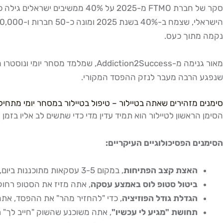
נקמה מתוך כעס.
שנפגע הרבה מעבר לנזק ההפסד המקורי.
סימנים מזהירים שאתה בטיילור – טיפול בטיילור במסחר יומי מתחיל 
הסימן הראשון לטיילור הוא תמיד עדין מדי כדי שתשים לב אליו בזמן אמת, וזו בדיוק הסכנה שלו. כ
הסימנים הפסיכולוגיים העיקריים:
האצת קצב הפתיחות
, במקום 3-5 עסקאות מתוכננות ביום, אתה פותח 10-15 עסקאות בשעה אחת. כל סטאפ נראה "מושלם" כשאתה בטיילור.
ביטול סטופ לוס באמצע עסקה
, אתה מזיז את הסטופ רחוק 
הגדלת גודל הפוזיציה
, כדי "להחזיר מהר" את ההפסד, אתה מכפיל את הסיזינג. כ
תחושת "מגיע לי עכשיו"
, אתה משוכנע שהשוק "חייב לך" 