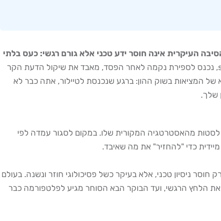
ם נושרים תוך שנה אחת בלבד, ולפי מחקר של האוניברסיטה העברית מ-2024 על 2,500 סוחרים, הסיבה העיקרית אינה חוסר ידע טכני אלא גורם רגשי: כעס בלתי
טיפול בטיילור במסחר יומי הוא מונח שמתאר את המצב הרגשי המסוכן שבו סוחר, ובמיוחד סוחר swing trading, נכנס לספירת נקמה לאחר הפסד, מאבד את שיקול הדעת הקר
יע מעולם הפוקר, אך הוא תיאור מדויק להפליא של המציאות בשוק ההון: ברגע שנכנסת לטיילור, אתה כבר לא
 שלך.
כול או פחד, ומתחיל לסטות מהאסטרטגיה המקורית שלו. במקום לסגור עמדה לפי
יידית כדי "להחזיר" את מה שאיבד.
קמעונאיים בישראל עומד על כ-92%. מדובר בנתון עצום שמשקף לא רק חוסר ניסיון טכני, אלא בעיקר כשל פסיכולוגי חוזר ונשנה. בעולם
ת מגביר את הלחץ הרגשי, ועד הבוקר הבא הסוחר מגיע לפלטפורמה כבר