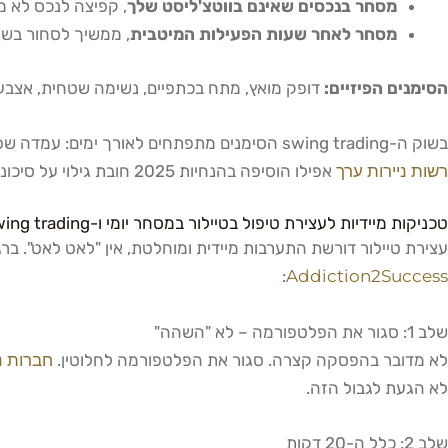
מסחר בנכסים שאינם בווטצ'ליסט שלך
, קפיצה לנכס לא מו
מסחר לאחר שעות הפעילות המיטבית
, ממשיך לסחור בשו
הסימנים הפיזיים:
דופק מואץ, מתח בכתפיים, נשימה שטחית, אצבעו
בשוק ה-swing trading הסימנים מתפתחים לאורך ימים: עמדה שפתחת לפי תכנית ברורה הופכת ל"פוזיציית ממוצעים" שאתה מוסיף אליה בכל ירידה, עד שהיא הופכת מ-1% מהתיק ל-15% מהתיק.
רשות ניירות ערך
אפילו הוסיפה בהנחיות 2025 חובת גילוי על סיכוני מסחר רגשי, דבר שמחזק את העובדה שהתופעה מוכרת ומדאיגה ברמה הרגולטורית.
טכניקות מיידיות לעצירת טיפול בטיילור במסחר יומי ו-swing trading
עצירת טיילור דורשת התערבות מיידית ומוחלטת, אין "לאט לאט". ב
:
Addiction2Success
שלב 1: סגור את הפלטפורמה – לא "השהה"
לא מדובר בהפסקה קצרה. סגור את הפלטפורמה לחלוטין.
חברות נ
לא הגעת לגבול הזה.
שלב 2: כלל ה-20 דקות