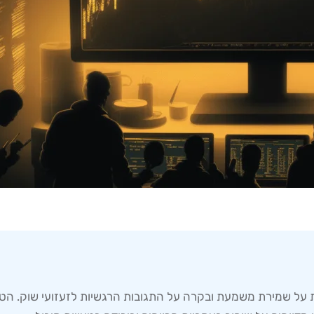
ת על שמירת משמעת ובקרה על התגובות הרגשיות לזעזועי שוק. הט