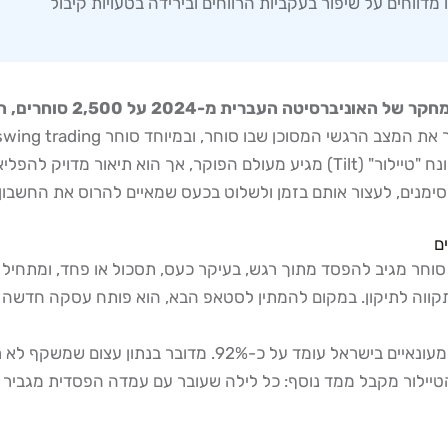
דווחים על שיפור בעקביות הרווחים ובירידה בטעויות קיבול
70% מסוחרי היום הישראלי
ומתחיל לקבל החלטות מסחר מתוך כעס ולא מתוך אסטרטגיה. המונח "טיילור" (Tilt) מג
מנים, לעצור אותם בזמן ולשלוט בכעס שמאיים להרוס את החשבון
swing trading הוא מצב פסיכולוגי שבו סוחר מגיב להפסד מתוך רגש, בעיקר כעס, תס
תקווה לתיקון. במקום להמתין לסטאפ הבא, הוא פותח עסקה חדשה מ
לפי נתוני רשות ניירות ערך מ-2024, שיעור ההפסד של סוחרי יום 
ם עד שבועות, הטיילור מקבל ממד נוסף: כל לילה שעובר עם עמדה הפסדי