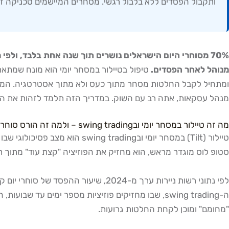
ותקבול הפסדים ללא בלבול רגשי. מסחרים המיישמים טכניקה זו מ
מנוהל לאחר הפסדים.
מנהל עסקאות, אתה רב עם השוק. במדריך הזה תלמד לזהות את הסי
מה זה טיילור במסחר יומי ובswing trading – ולמה זה הורס סוחרים
טיילור (Tilt) במסחר יומי וב
סטופ לוס מוגדר מראש, הוא מחזיק את הפוזיציה "קצת עוד" מתוך 
ה-swing trading, שבו מחזיקים פוזיציות מספר ימי
"מחומם" ומוכן לקחת החלטות גרועות.