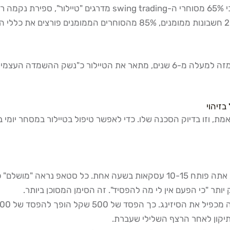
סקר של חברת FTMO מ-2025 על 40% ממשיבים ישראלים גילה כי 65%
הישראלי, שצמח ב-40% בשנת 2025 ומונה כ-50 חברות ו-20,000 חשבונות
מאור גנימה מ-Addiction2Success, שמלמד מסחר יומי ונוסטרו מזה למעלה מ-6 שנ
בזיהוי
די לאפשר טיפול בטיילור במסחר יומי ב-swing trading, חייבים לדעת לזהות אותו לפני שהוא משתל
יותר "כי הפעם אין לי מה להפסיד". זה הסימן המסוכן ביותר.
ך הפסד של 500 שקל הופך להפסד של 5,000 שקל תוך שעה.
תיקון לאחר הרצף השלילי שעברת.