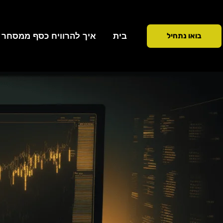
ילוג
תוכן
בית
איך להרוויח כסף ממסחר ב 90 ימ
בואו נתחיל
כתיבת תגובה
/
פסיכולוגיה
/ מאת
Addiction To Success