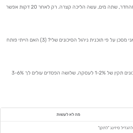
מחקרי מדעי המוח מראים שה-amygdala, מרכז הרגש במוח, זקוקה לכ-20 דקות להירגע לאחר טריגר רגשי. לא 5 דקות, לא 10. צא מהחדר, שתה מים, עשה הליכה קצרה. רק לאחר 20 דקות אפשר
לפני שפותחים עסקה חדשה לאחר הפסד, ענה בכתב על שלוש שאלות: (1) מה הסטאפ שלי לעסקה הזו, לפי הפלייבוק שלי? (2) כמה אני מסכן על פי תוכנית ניהול הסיכונים שלי? (3) האם הייתי פותח
קבע כלל ברזל: אם הפסדת שלוש עסקאות ברצף, עצור לכל שארית היום. ללא קשר לכמה ה"הזדמנות הבאה" נראית מפתה. בניהול סיכונים תקין של 1-2% לעסקה, שלושה הפסדים עולים לך 3-6%
מה לא לעשות
להגדיל סיזינג "לתקן"