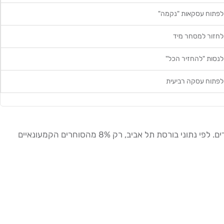
לפתוח עסקאות "נקמה"
לחזור למסחר מיד
לנסות "להחזיר הכל"
לפתוח עסקה רביעית
תיעוד עסקאות הוא אחד הכלים הפחות "מרגשים" בעולם המסחר, ובדיוק בגלל זה רוב הסוחרים לא עושים אותו, ורוב הסוחרים גם מפסידים. לפי נתוני בורסת תל אביב, רק 8% מהסוחרים הקמעונאיים