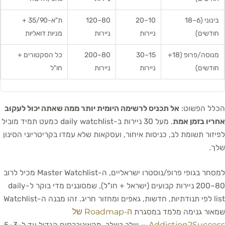
בינוני (6–18
10–20
80–120
ת"א-35/90 +
חודשים)
ניירות
ניירות
מניות דואליות
מנוסה/פרופ (18+
15–30
80–200
כל הסקטורים +
חודשים)
ניירות
ניירות
חו"ל
הכלל הפשוט:
אל תכניס לרשימה היומית יותר ממה שאתה יכול לעקוב
אחריו בזמן אמת
. מעל 30 ניירות ב-daily watchlist כמעט תמיד מוביל
לפיזור תשומת לב, כניסות איחור, ועסקאות שלא עמדו בקריטריוני הסינון
שלך.
למסחר בגופי פרופ/נוסטרו ישראליים, ה-Master Watchlist מכיל לרוב
80–200 ניירות קבועים (ישראל + חו"ל), שמסוננים מדי בוקר ל-daily
list לפי תנודתיות, חדשות, גאפים ומחזור חריג. זהו מבנה ה-Watchlist
ה-Roadmap של
שמאור גנימה מלמד במסגרת
Addiction2Success