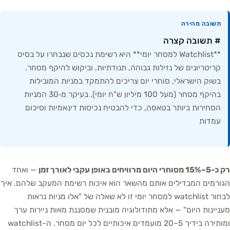
תשובה מהירה
# תשובה קצרה
**Watchlist למסחר יומי** היא רשימת נכסים שנבחרו על בסיס
קריטריונים של נזילות גבוהה, תנודתיות, וביקוש להיקף מסחר.
בשוק הישראלי, סוחרי יום צריכים להתמקד במניות המובילות
בהיקף מסחר (מעל 100 מיליון ש"ח יומי), בעיקר מ‑30 המניות
הסחירות ביותר בטאסה, כדי להבטיח נכיסות דינאמיות וסיכום
עמדות
רק כ-5–15% מסוחרי היום מרוויחים באופן עקבי לאורך זמן
— ואחד
הגורמים המבדילים אותם מהשאר הוא איכות רשימת המעקב שלהם. איך
לבחור watchlist למסחר יומי זו לא שאלה של "אלו מניות נראות
מעניינות היום" — אלא מתודולוגיה מובנית שמסננת מאות ניירות ערך
ומותירה בידיך 5–20 מועמדים איכותיים לכל יום מסחר. ה-watchlist