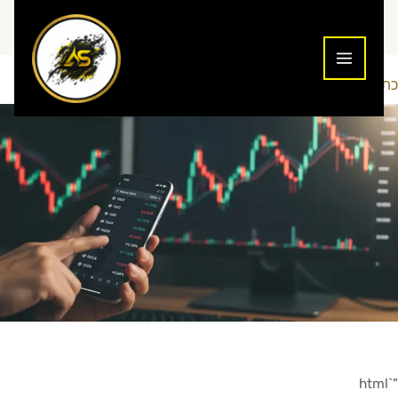
ילוג
תוכן
כתיבת תגובה
מסחר יומי
Addiction To Success
/
/ מאת
"`html