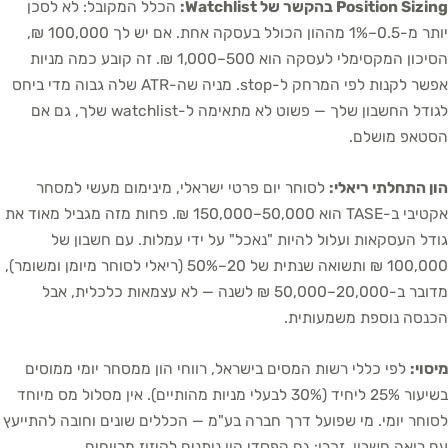
Position Sizing בהקשר של Watchlist:
הכלל המקובל: לא לסכן
יותר מ-0.5–1% מההון הכולל בעסקה אחת. אם יש לך 100,000 ₪,
הסיכון המקסימלי לעסקה הוא 500–1,000 ₪. זה קובע כמה מניות
אפשר לקנות לפי המרחק ל-stop. מניה שה-ATR שלה גבוה מדי ביחס
לגודל החשבון שלך — פשוט לא מתאימה ל-watchlist שלך, גם אם
הסטאפ מושלם.
הון התחלתי ריאלי:
לסוחר יום פרטי ישראלי, מינימום מעשי למסחר
אקטיבי ב-TASE הוא 50,000–150,000 ₪. פחות מזה מגביל מאוד את
גודל העסקאות ועלול להיות "נאכל" על ידי עמלות. עם חשבון של
100,000 ₪ ותשואה שנתית של 20–50% (ריאלי לסוחר מיומן ומשומר),
מדובר ב-20,000–50,000 ₪ לשנה — לא עצמאות כלכלית, אבל
הכנסה נוספת משמעותית.
מיסוי:
לפי כללי רשות המסים בישראל, רווחי הון ממסחר יומי ממוסים
בשיעור 25% ליחיד (30% לבעלי מניות מהותיים). אין מסלול מס מיוחד
לסוחר יומי. מי שפועל דרך חברה בע"מ — הכללים שונים וחובה להתייעץ
עם רואה חשבון. זכרו: גם הפסדי הון ניתנים לקיזוז מרווחים.