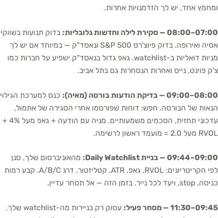
ומחמץ אחד, יש לך הזדמנויות אחרות.
07:00–08:00 — סקירת לילה וחדשות גלובליות:
בדוק תנועות בשווקי
אסיה ואירופה. בדוק פיוצ'רס S&P 500 ונאסד"ק — במיוחד אם יש לך
מניות דואליות ב-watchlist. גאפ גדול בנאסד"ק ישפיע על חברות כמו
צ'ק פוינט, נייס ואחרות הנסחרות גם בתל אביב.
08:00–09:00 — בדיקת הודעות בורסה (מאיה):
כנס למערכת הגילוי
הנאות של הבורסה. חפש: דוחות שפורסמו אחרי הסגירה של אתמול,
עדכוני תחזית, הסכמים משמעותיים. מניה עם הודעה + גאפ מעל 4% +
RVOL מעל 2.0 = מועמד ראשון לרשימה.
09:00–09:44 — בניית Daily Watchlist:
מהאוניברסום שלך, סנן
לפי הקריטריונים: RVOL, גאפ, ATR, קטליזטור. דרג A/B/C. קבע רמות
כניסה, stop, ויעד לכל נייר. בזמן הזה — אל תסחר עדיין.
09:45–11:30 — מסחר פעיל:
עסוק רק בניירות מה-watchlist שלך.