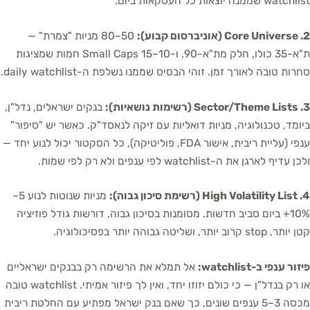
watchlist שממנה יוצאות כל העסקאות ביום.
2. Core Universe (אוניברסום קבוע):
50–80 מניות "צמרת" —
ת"א-35 כולו, חלק מת"א-90, ו-10–15 Small Caps חמות שמציגות
סחרות טובה לאורך זמן. זוהי הבסיס שממנו נשלפת ה-daily watchlist.
3. Sector/Theme Lists (רשימות נושאיות):
בנקים ישראלים, נדל"ן,
ביומד, טכנולוגיה, מניות דואליות עם זיקה לנאסד"ק. כאשר יש "סיפור"
ענפי (עליית ריבית, אישור FDA, פוליטיקה), כל הסקטור יכול לנוע יחד —
ולכן עדיף לארגן את ה-watchlist לפי ענפים ולא רק לפי שמות.
4. High Volatility List (רשימת סיכון גבוה):
מניות שנוטות לנוע 5–
10%+ ביום סביב חדשות. מסומנות בסיכון גבוה, דורשות גודל פוזיציה
קטן יותר, stop קרוב יותר, ושליטה גבוהה יותר בפסיכולוגיה.
פיזור ענפי ב-watchlist:
אל תמלא את הרשימה רק בבנקים ישראליים
או רק בנדל"ן — כי כולם יזוזו יחד, ואין לך פיזור אמיתי. watchlist טובה
מכסה 3–5 ענפים שונים, כך שאם בנק ישראל מפתיע עם החלטת ריבית