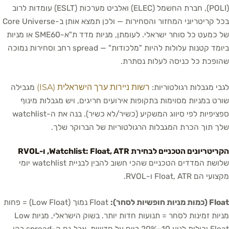
(POLI), חברת החשמל (ELEC) ואלביט מערכות (ESLT) עומדות לרוב
בכל קריטריוני המחזור והסחירות — ולכן תמצא אותן ב-Core Universe
של כמעט כל סוחר ישראלי. לעומתן, מניות מדד ת"א-SME60 או מניות
ביומד קטנות עלולות להיות "מלכודות" — spread רחב וסחירות נמוכה
שהופכת כל כניסה לעלות נסתרת.
רשות ניירות ערך הישראלית (ISA)
לגבי מגבלות רגולטוריות:
מגבילה
שורט במניות מסוימות בתקופות אירועים חריגים, ויש מגבלות מינוף
ספציפיות לפי סיווג המשקיע (כשיר/לא כשיר). בנה את ה-watchlist
שלך תוך הכרת המגבלות הרגולטוריות של הברוקר שלך.
הקריטריונים הטכניים לבחירת Watchlist: Float, ATR, ו-RVOL
שלושת המדדים הטכניים שהכי חשוב להבין לבניית watchlist יומי
מקצועי הם Float, ATR ו-RVOL.
Float (כמות מניות חופשיות לסחר):
Float נמוך (Low Float) = פחות
מניות זמינות לסחר = תנועות חדות יותר. בשוק הישראלי, מניות Low