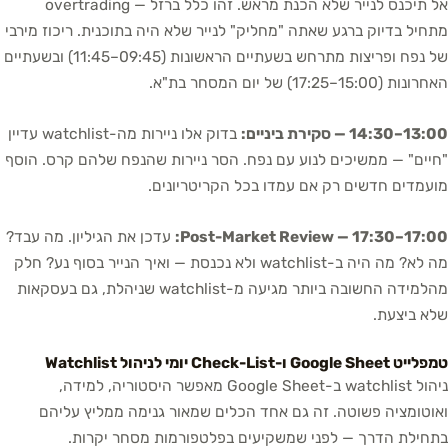
אל תיכנס לנייר שלא הכנת מראש. זהו כלל ברזל — overtrading
מתחיל בדיוק ברגע שאתה "מחליק" לנייר שלא היה בתוכנית. ריכוז מירבי
של נפח ופריצות מתרחש בשעתיים הראשונות (09:45–11:45) ובשעתיים
האחרונות (15:00–17:25) של יום המסחר בת"א.
13:00–14:30 — סקירת ביניים:
בדוק אלו ניירות מה-watchlist עדיין
"חיים" — ממשיכים לנוע עם נפח. הסר ניירות שהנפח שלהם קרס. הוסף
מועמדים חדשים רק אם עמדו בכל הקריטריונים.
17:00–17:30 — Post-Market Review:
עדכן את הגיליון. מה עבד?
מה לא? מה היה ב-watchlist ולא נכנסת — ואיך הנייר בסוף נע? חלק
מהלמידה החשובה ביותר מגיעה מ-watchlist שניהלת, גם בעסקאות
שלא ביצעת.
טמפלייט Google Sheet ו-Check-List יומי לניהול Watchlist
ניהול watchlist ב-Google Sheet מאפשר היסטוריה, למידה,
ואוטומציה פשוטה. זה גם אחד הכלים שמאור גנימה ממליץ עליהם
בתחילת הדרך — לפני שמשקיעים בפלטפורמות מסחר יקרות.