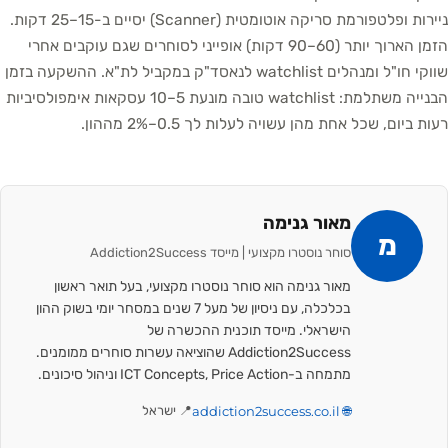
ניירות ופלטפורמת סריקה אוטומטית (Scanner) יסיים ב-15–25 דקות.
הזמן הארוך יותר (60–90 דקות) אופייני לסוחרים שגם עוקבים אחרי
שווקי חו"ל ומנהלים watchlist לנאסד"ק במקביל לת"א. ההשקעה בזמן
הבנייה משתלמת: watchlist טובה מונעת 5–10 עסקאות אימפולסיביות
רעות ביום, שכל אחת מהן עשויה לעלות לך 0.5–2% מההון.
מאור גנימה
מ
סוחר נוסטרו מקצועי | מייסד Addiction2Success
מאור גנימה הוא סוחר נוסטרו מקצועי, בעל תואר ראשון
בכלכלה, עם ניסיון של מעל 7 שנים במסחר יומי בשוק ההון
הישראלי. מייסד תוכנית ההכשרה של
Addiction2Success שהוציאה עשרות סוחרים ממומנים.
מתמחה ב-ICT Concepts, Price Action וניהול סיכונים.
🌐 addiction2success.co.il
📍 ישראל