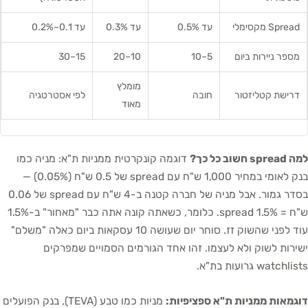
Spread מקסימלי
עד 0.5%
עד 0.3%
עד 0.1–0.2%
מספר ניירות ביום
5–10
10–20
15–30
מומלץ
דרישת קטליזטור
חובה
לפי אסטרטגיה
מאוד
למה spread חשוב כל כך?
דוגמה קונקרטית ממניות ת"א: מניה כמו
בנק לאומי במחיר 1,000 ש"ח עם spread של 0.5 ש"ח (0.05%) —
בסדר גמור. אבל מניה של חברה קטנה ב-4 ש"ח עם spread של 0.06
ש"ח = 1.5% spread. כלומר, כשאתה קונה אתה כבר "מאחור" ב-1.5%
עוד לפני שהשוק זז. סוחר יום שעושה 10 עסקאות ביום כאלה "משלם"
ישירות לשוק ולא לעצמו. זהו אחד הגורמים הסמויים שמפרקים
watchlists גרועות בת"א.
דוגמאות ממניות ת"א ספציפיות:
מניות כמו טבע (TEVA), בנק הפועלים