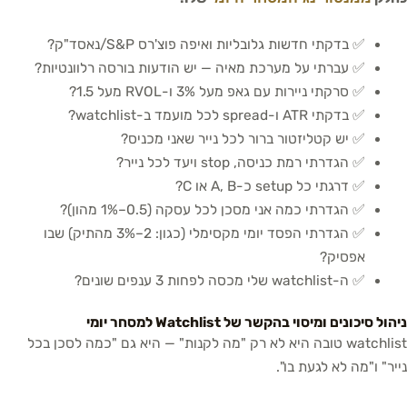
✅ בדקתי חדשות גלובליות ואיפה פוצ'רס S&P/נאסד"ק?
✅ עברתי על מערכת מאיה — יש הודעות בורסה רלוונטיות?
✅ סרקתי ניירות עם גאפ מעל 3% ו-RVOL מעל 1.5?
✅ בדקתי ATR ו-spread לכל מועמד ב-watchlist?
✅ יש קטליזטור ברור לכל נייר שאני מכניס?
✅ הגדרתי רמת כניסה, stop ויעד לכל נייר?
✅ דרגתי כל setup כ-A, B או C?
✅ הגדרתי כמה אני מסכן לכל עסקה (0.5–1% מהון)?
✅ הגדרתי הפסד יומי מקסימלי (כגון: 2–3% מהתיק) שבו
אפסיק?
✅ ה-watchlist שלי מכסה לפחות 3 ענפים שונים?
ניהול סיכונים ומיסוי בהקשר של Watchlist למסחר יומי
watchlist טובה היא לא רק "מה לקנות" — היא גם "כמה לסכן בכל
נייר" ו"מה לא לגעת בו".