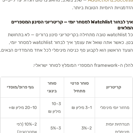
— שלב בשלב, מהאוניברסום הגדול עד ל-3–5
הזדמנויות היומיות הטובות ביותר.
איך לבחור Watchlist למסחר יומי — קריטריוני הסינון המספריים
המלאים
כל watchlist טובה מתחילה בקריטריוני סינון ברורים — לא בתחושת
בטן. כאשר אתה שואל את עצמך איך לבחור watchlist למסחר יומי,
הצעד הראשון הוא לקבוע סף כניסה מינימלי לכל אחד מהמדדים הבאים.
להלן ה-framework המספרי המומלץ לסוחר ישראלי:
סוחר פרטי
סוחר
קריטריון
גוף פרופ/מוסדי
מתחיל
בינוני
3–10
מחזור יומי מינימלי
1–3 מיליון ₪
10–20 מיליון ₪+
מיליון ₪
תנודתיות יומית
2–10% (לפי
3–5%
2–3%
מינימלית
אסטרטגיה)