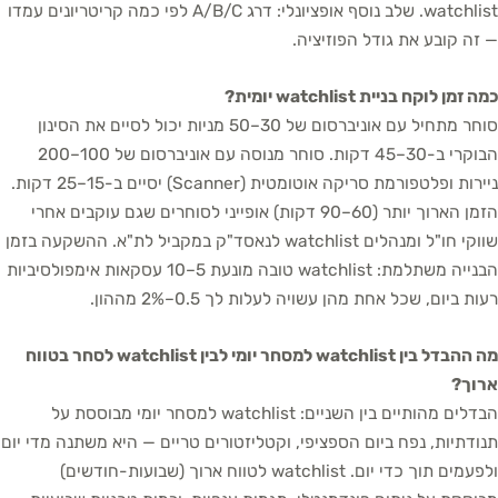
watchlist. שלב נוסף אופציונלי: דרג A/B/C לפי כמה קריטריונים עמדו
— זה קובע את גודל הפוזיציה.
כמה זמן לוקח בניית watchlist יומית?
סוחר מתחיל עם אוניברסום של 30–50 מניות יכול לסיים את הסינון
הבוקרי ב-30–45 דקות. סוחר מנוסה עם אוניברסום של 100–200
ניירות ופלטפורמת סריקה אוטומטית (Scanner) יסיים ב-15–25 דקות.
הזמן הארוך יותר (60–90 דקות) אופייני לסוחרים שגם עוקבים אחרי
שווקי חו"ל ומנהלים watchlist לנאסד"ק במקביל לת"א. ההשקעה בזמן
הבנייה משתלמת: watchlist טובה מונעת 5–10 עסקאות אימפולסיביות
רעות ביום, שכל אחת מהן עשויה לעלות לך 0.5–2% מההון.
מה ההבדל בין watchlist למסחר יומי לבין watchlist לסחר בטווח
ארוך?
הבדלים מהותיים בין השניים: watchlist למסחר יומי מבוססת על
תנודתיות, נפח ביום הספציפי, וקטליזטורים טריים — היא משתנה מדי יום
ולפעמים תוך כדי יום. watchlist לטווח ארוך (שבועות-חודשים)