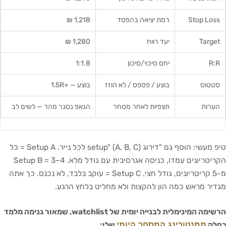
Stop Loss
רמת יציאה בהפסד
1,218 ₪
Target
יעד רווח
1,280 ₪
R:R
יחס סיכוי/סיכון
1:1.8
סטטוס
בוצע / פספס / לא הוזז
בוצע — +1.5R
הערות
תצפיות לאחר מסחר
הגאפ נסגר מהר — לשים לב
טיפ מעשי: הוסף גם "דירוג setup" (A, B, C) לכל נייר. Setup A = כל
הקריטריונים עמדו, כניסה אגרסיבית עם גודל מלא. Setup B = 3–4
מ-5 קריטריונים, גודל חצי. Setup C = עוקב בלבד, לא נכנס. כך אתה
מגדיר מראש כמה הון להקצות ולא מחליט בלחץ הרגע.
הרשימה המינימלית לבנייה יומית של watchlist, שמאור גנימה מלמד
ממנטורינג המסחר היומי
כחלק
שלו: