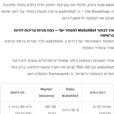
משש שנות ניסיון, מלמד את עקרונות הסינון הללו כחלק בסיסי מתכנית
ה-Roadmap שלו — כי watchlist גרועה פוגעת בסוחר עוד לפני שהוא
מבצע את העסקה הראשונה ביום.
איך לבחור Watchlist למסחר יומי — כמה מניות צריכות להיות
ברשימה
המספר האופטימלי של ניירות ב-watchlist תלוי ישירות ברמת הניסיון
שלך ובמודל המסחר.
אחד הטעויות הנפוצות ביותר שסוחרים מתחילים עושים היא ליצור
watchlist עם 50–100 מניות ואז לאבד פוקוס לחלוטין. ברוב גופי
הפרופ והנוסטרו בישראל, ה-framework המומלץ הוא:
Master
Daily
רמת ניסיון
מה לחפש
Universe
Watchlist
מתחיל (0–6
30–50
ת"א-35 בלבד +
5–10 ניירות
חודשים)
ניירות
גאפ/חדשה