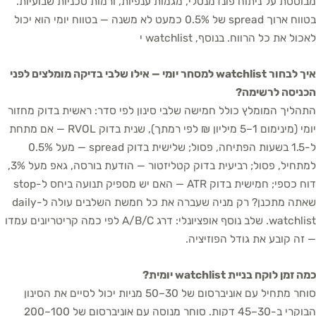
מבוססת על ניתוח פונדמנטלי, מגמות ענפיות, ורמות טכניות שבועיות.
בטווח ארוך spread של 0.5% כמעט לא משנה — בטווח יומי הוא יכול
לאכול את כל הרווח. בנוסף, watchlist י
איך לבחור watchlist למסחר יומי — אילו שלבי בדיקה מומלצים לפני
הכניסה לרשימה?
התהליך המומלץ כולל חמישה שלבי סינון לפי סדר: ראשית בדוק מחזור
יומי (מינימום 1–5 מיליון ₪ לפי רמתך), שנית בדוק RVOL — אם מתחת
ל-1.5 בשעות הפתיחה, פסול; שלישית בדוק spread — מעל 0.5%
למתחיל, פסול; רביעית בדוק קטליזטור — הודעת בורסה, גאפ מעל 3%,
דוח כספי; חמישית בדוק ATR — האם יש מספיק תנועה ביחס ל-stop
שאתה מתכנן? רק מניה שעברה את כל חמשת השלבים עולה ל-daily
watchlist. שלב נוסף אופציונלי: דרג A/B/C לפי כמה קריטריונים עמדו
— זה קובע את גודל הפוזיציה.
כמה זמן לוקח בניית watchlist יומית?
סוחר מתחיל עם אוניברסום של 30–50 מניות יכול לסיים את הסינון
הבוקרי ב-30–45 דקות. סוחר מנוסה עם אוניברסום של 100–200