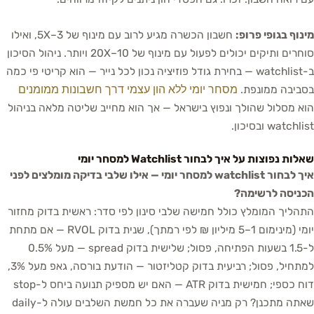
מינוף בגופי פרופ:
חשבון הכשרה מגיע לרוב עם מינוף של 3–5X, ואילו
סוחרים ותיקים יכולים לפעול עם מינוף של 10–20X ויותר. ניהול הסיכון
ב-watchlist — בחירת גודל פוזיציה נכון לכל נייר — הוא קריטי פי כמה
מסחר יומי ללא הון עצמי דרך חשבונות ממומנים
בסביבה ממונפת.
הוא מסלול שהולך ונפוץ בישראל — אך הוא מחייב שליטה מלאה בניהול
watchlist ובסיכון.
שאלות נפוצות על איך לבחור Watchlist למסחר יומי
איך לבחור watchlist למסחר יומי — אילו שלבי בדיקה מומלצים לפני
הכניסה לרשימה?
התהליך המומלץ כולל חמישה שלבי סינון לפי סדר: ראשית בדוק מחזור
יומי (מינימום 1–5 מיליון ₪ לפי רמתך), שנית בדוק RVOL — אם מתחת
ל-1.5 בשעות הפתיחה, פסול; שלישית בדוק spread — מעל 0.5%
למתחיל, פסול; רביעית בדוק קטליזטור — הודעת בורסה, גאפ מעל 3%,
דוח כספי; חמישית בדוק ATR — האם יש מספיק תנועה ביחס ל-stop
שאתה מתכנן? רק מניה שעברה את כל חמשת השלבים עולה ל-daily