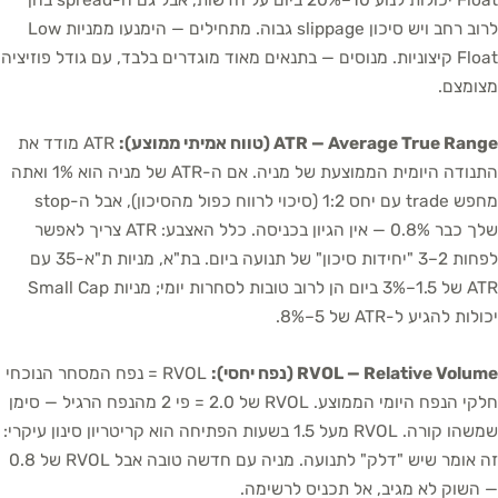
Float יכולות לנוע 10–20% ביום על חדשות, אבל גם ה-spread בהן
לרוב רחב ויש סיכון slippage גבוה. מתחילים — הימנעו ממניות Low
Float קיצוניות. מנוסים — בתנאים מאוד מוגדרים בלבד, עם גודל פוזיציה
מצומצם.
ATR — Average True Range (טווח אמיתי ממוצע):
ATR מודד את
התנודה היומית הממוצעת של מניה. אם ה-ATR של מניה הוא 1% ואתה
מחפש trade עם יחס 1:2 (סיכוי לרווח כפול מהסיכון), אבל ה-stop
שלך כבר 0.8% — אין הגיון בכניסה. כלל האצבע: ATR צריך לאפשר
לפחות 2–3 "יחידות סיכון" של תנועה ביום. בת"א, מניות ת"א-35 עם
ATR של 1.5–3% ביום הן לרוב טובות לסחרות יומי; מניות Small Cap
יכולות להגיע ל-ATR של 5–8%.
RVOL — Relative Volume (נפח יחסי):
RVOL = נפח המסחר הנוכחי
חלקי הנפח היומי הממוצע. RVOL של 2.0 = פי 2 מהנפח הרגיל — סימן
שמשהו קורה. RVOL מעל 1.5 בשעות הפתיחה הוא קריטריון סינון עיקרי:
זה אומר שיש "דלק" לתנועה. מניה עם חדשה טובה אבל RVOL של 0.8
— השוק לא מגיב, אל תכניס לרשימה.