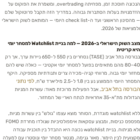
הנכונה חוסכת זמן, מפחיתה overtrading, ומשמרת את הפוקוס על
הזדמנויות בעלות הסתברות גבוהה. במדריך הזה תקבל פרוטוקול שלם
— מהסינון הראשוני ועד ה-check list היומי — המותאם לשוק הישראלי
ולמציאות של 2026.
מצב השוק הישראלי ב-2026 — למה בניית Watchlist למסחר יומי
היא קריטית
בבורסה בתל אביב (TASE) נסחרים בין 550 ל-650 ניירות ערך, אך רק
40–80 מהם מתאימים בפועל למסחר יומי אקטיבי — כאלה שיש להם
מחזור יומי גבוה, מרווחי קניה-מכירה צרים ותנודתיות מספיקה. היקף
לפי נתוני
המסחר היומי הממוצע נע בין 1.8 ל-2.5 מיליארד ש"ח,
הבורסה בתל אביב
, אבל הפעילות מרוכזת מאוד: עשרות המניות
הגדולות מת"א-35 אחראיות לנתח הארי של המחזור.
ללא watchlist מוגדרת, הסוחר מוצא עצמו "גולש" בין עשרות מניות,
מפספס כניסות, ומבצע עסקאות אימפולסיביות שנולדו מחרדת FOMO
ולא מניתוח. בניית watchlist נכונה היא ההבדל בין תוכנית עבודה
מקצועית לבין הימור. מאור גנימה, מנטור מסחר יומי ונוסטרו עם למעלה