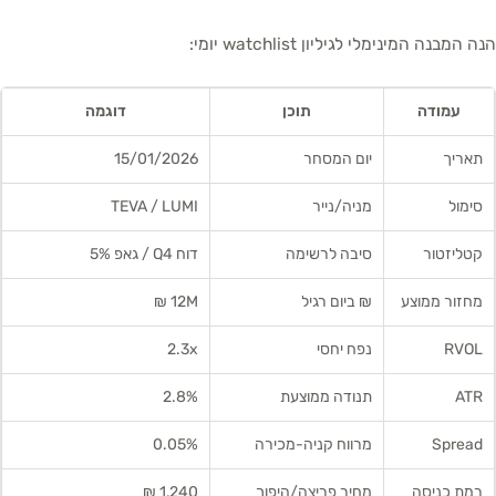
הנה המבנה המינימלי לגיליון watchlist יומי:
עמודה
תוכן
דוגמה
תאריך
יום המסחר
15/01/2026
סימול
מניה/נייר
TEVA / LUMI
קטליזטור
סיבה לרשימה
דוח Q4 / גאפ 5%
מחזור ממוצע
₪ ביום רגיל
12M ₪
RVOL
נפח יחסי
2.3x
ATR
תנודה ממוצעת
2.8%
Spread
מרווח קניה-מכירה
0.05%
רמת כניסה
מחיר פריצה/היפוך
1,240 ₪