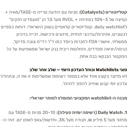
קטליזטורים (Catalysts):
מניות עם הודעה טרייה מ-TASE/מאיה +
קפיצה של 3–10% בפתיחה + RVOL מעל 1.5 הן "מועמדים חזקים"
לdaily watchlist. קטליזטורים קלאסיים בשוק הישראלי: דוחות כספיים
רבעוניים, אזהרות/עדכוני תחזית, מיזוגים ורכישות, זכייה בזיכיון
ממשלתי, אישורי FDA לחברות ביומד כמו ד"ר רדי'ס ונובה מדיקל,
כניסה/יציאה ממדדים, והחלטות ריבית בנק ישראל שמשפיעות על כל
הסקטור הבנקאי בבת אחת.
סוגי Watchlists ונוהל העדכון היומי — שלב אחר שלב
לא מדובר בקובץ אחד אלא במספר רשימות שמשלימות זו את זו, ובתהליך
עדכון יומי קבוע שחייב להפוך להרגל.
מבנה ה-watchlist המקצועי המומלץ לסוחר ישראלי:
1. Daily Watch (רשימה יומית פעילה):
10–20 מניות מ-TASE עם
מחזור מעל 5 מיליון ₪, תנודה מעל 3%, וחדשות/גאפ לאותו יום. זוהי ה-