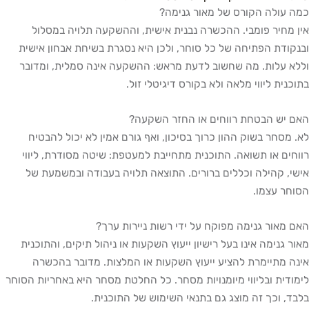
כמה עולה הקורס של מאור גנימה?
אין מחיר פומבי. ההכשרה נבנית אישית, וההשקעה תלויה במסלול
ובנקודת הפתיחה של כל סוחר, ולכן היא נסגרת בשיחת אבחון אישית
וללא עלות. מה שחשוב לדעת מראש: ההשקעה אינה סמלית, ומדובר
בתוכנית ליווי מלאה ולא בקורס דיגיטלי זול.
האם יש הבטחת רווחים או החזר השקעה?
לא. מסחר בשוק ההון כרוך בסיכון, ואף גורם אמין לא יכול להבטיח
רווחים או תשואה. התוכנית מתחייבת למעטפת: שיטה מסודרת, ליווי
אישי, קהילה וכללים ברורים. התוצאה תלויה בעבודה ובמשמעת של
הסוחר עצמו.
האם מאור גנימה מפוקח על ידי רשות ניירות ערך?
מאור גנימה אינו בעל רישיון ייעוץ השקעות או ניהול תיקים, והתוכנית
אינה מתיימרת להציע ייעוץ השקעות או המלצות. מדובר בהכשרה
לימודית ובליווי מיומנויות מסחר. כל החלטת מסחר היא באחריות הסוחר
בלבד, וכך זה מוצג גם בתנאי השימוש של התוכנית.