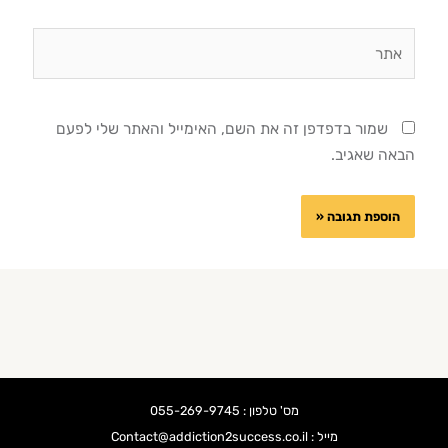
אתר
שמור בדפדפן זה את השם, האימייל והאתר שלי לפעם
הבאה שאגיב.
מס' טלפון : 055-269-9745
מייל : Contact@addiction2success.co.il