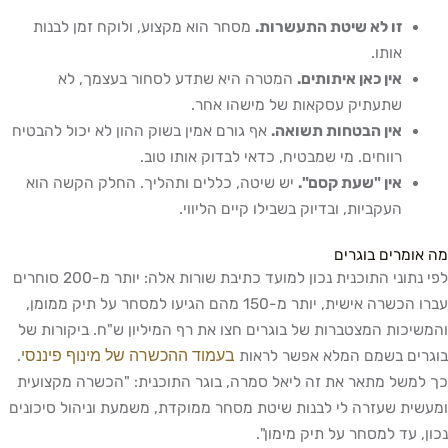
זו לא שיטת התעשרות.
מסחר הוא מקצוע, ולוקח זמן לבנות
אותו.
אין כאן איתותים.
המטרה היא שתדע לסחור בעצמך, לא
שתעתיק עסקאות של מישהו אחר.
אין הבטחות תשואה.
אף גורם אמין בשוק ההון לא יכול להבטיח
רווחים. מי שמבטיח, כדאי לבדוק אותו טוב.
אין "שעת קסם".
יש שיטה, כללים ותהליך. החלק הקשה הוא
העקביות, ובדיוק בשבילו קיים הליווי.
מה אומרים בוגרים
לפי נתוני התוכנית נכון למועד כתיבת שורות אלה: יותר מ-200 סוחרים
עברו הכשרה אישית, יותר מ-150 מהם הגיעו למסחר על תיק ממומן,
והמשיכות המצטברות של בוגרים חצו את רף המיליון ש"ח. ביקורות של
בעמוד ההכשרה של מינוף פיננסי
בוגרים בשמם המלא אפשר לראות
.
כך למשל מתאר את זה ליאל סמרה, בוגר התוכנית: "הכשרה מקצועית
ומעשית שעזרה לי לבנות שיטת מסחר ממוקדת, משמעת וניהול סיכונים
נכון, עד למסחר על תיק מימון".