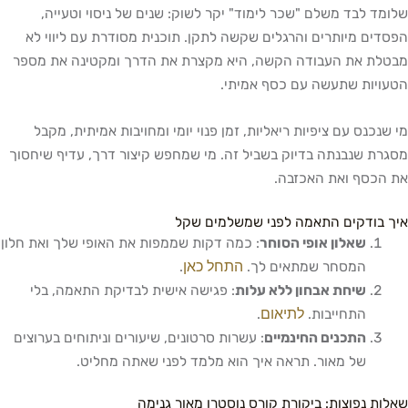
שלומד לבד משלם "שכר לימוד" יקר לשוק: שנים של ניסוי וטעייה,
הפסדים מיותרים והרגלים שקשה לתקן. תוכנית מסודרת עם ליווי לא
מבטלת את העבודה הקשה, היא מקצרת את הדרך ומקטינה את מספר
הטעויות שתעשה עם כסף אמיתי.
מי שנכנס עם ציפיות ריאליות, זמן פנוי יומי ומחויבות אמיתית, מקבל
מסגרת שנבנתה בדיוק בשביל זה. מי שמחפש קיצור דרך, עדיף שיחסוך
את הכסף ואת האכזבה.
איך בודקים התאמה לפני שמשלמים שקל
שאלון אופי הסוחר
: כמה דקות שממפות את האופי שלך ואת חלון
התחל כאן
המסחר שמתאים לך.
.
שיחת אבחון ללא עלות
: פגישה אישית לבדיקת התאמה, בלי
לתיאום
התחייבות.
.
התכנים החינמיים
: עשרות סרטונים, שיעורים וניתוחים בערוצים
של מאור. תראה איך הוא מלמד לפני שאתה מחליט.
שאלות נפוצות: ביקורת קורס נוסטרו מאור גנימה