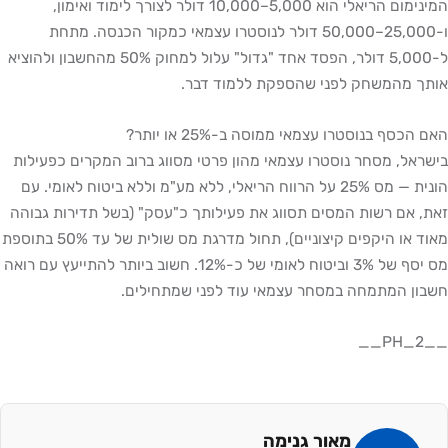
המינימום הריאלי הוא 5,000–10,000 דולר לצורך לימוד ואימון,
ו-25,000–50,000 דולר לנוסטרו עצמאי כמקור הכנסה. מתחת
ל-5,000 דולר, הפסד אחד "גדול" עלול למחוק 50% מהחשבון ולהוציא
מהמשחק לפני שהספקת ללמוד דבר.
 בנוסטרו עצמאי ממוסה ב-25% או יותר?
, מסחר נוסטרו עצמאי מהון פרטי מסווג ברוב המקרים כפעילות
הונית — מס 25% על הרווח הריאלי, ללא מע"מ וללא ביטוח לאומי. עם
ם רשות המסים תסווג את פעילותך כ"עסק" (בשל תדירות גבוהה
מאוד או היקפים קיצוניים), תחול מדרגת מס שולית של עד 50% בתוספת
מס יסף של 3% וביטוח לאומי של כ-12%. חשוב ביותר להתייעץ עם רואה
המתמחה במסחר עצמאי עוד לפני שמתחילים.
מאור גנימה