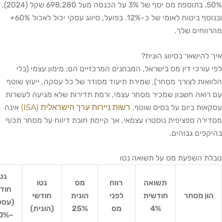
50%, בתוספת מס יסף של 3% על הכנסה מעל 698,280 שקל (2024),
ובנוסף ביטוח לאומי של כ-12%. בפועל, סיווג עסקי יכול לאכול 60%+
ים שלך.
ישאר בסיווג הונית?
רכי דין מס בישראל, המבחנים המרכזיים הם: מימון עצמי (בלי
ת לצורך מסחר), שמירת תיעוד מסודר של כל עסקה, ייעוץ שוטף
ה חשבון שמכיר מסחר עצמי, ורמת תדירות שלא מגיעה לעשרות
רשות ניירות ערך הישראלית (ISA)
 ביום על בסיס שוטף.
אינה
 ספציפית נוסטרו עצמאי, אך קיימת חובת דיווח על מסחר תכוף
ם גבוהים.
השפעת מס על תשואה נטו
נטו
תשואה
רווח
מס
נטו
חודשי
 מסחר
חודשית
לפני
הונית
חודשי
(עסקית
4%
מס
25%
(הונית)
~50%)