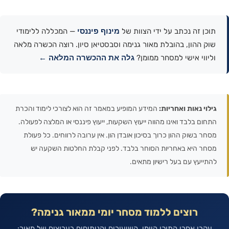
מינוף פיננסי
כן זה נכתב על ידי הצוות של
— המכללה ללימודי
ק ההון, בהובלת מאור גנימה וסבסטיאן סיון. רוצה הכשרה מלאה
גלה את ההכשרה המלאה ←
יווי אישי למסחר ממומן?
וי נאות ואחריות:
המידע המופיע במאמר זה הוא לצורכי לימוד והכרת
ום בלבד ואינו מהווה ייעוץ השקעות, ייעוץ פיננסי או המלצה לפעולה.
ר בשוק ההון כרוך בסיכון אובדן הון. אין ערובה לרווחים. כל פעולת
ר היא באחריות הסוחר בלבד. לפני קבלת החלטות השקעה יש
ייעץ עם בעל רישיון מתאים.
רוצים ללמוד מסחר יומי ממאור גנימה?
קבו אחרי התוכן היומי, השיעורים והניתוחים בערוצים של מאור: