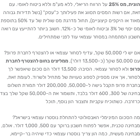
ס 25%
על הרווח הריאלי, ללא מע"מ וללא ביטוח לאומי. עם
ם רשות המסים תסווג את פעילותך כ"עסק" (בשל תדירות גבוהה
מאוד או היקפים קיצוניים), תחול מדרגת מס שולית של עד 50% בתוספת
מס יסף של 3% וביטוח לאומי של כ-12%. חשוב ביותר להתייעץ עם רואה
המתמחה במסחר עצמאי עוד לפני שמתחילים.
 להצטרף לחברת פרופ?
ממליצים בחום להצטרף לחברת
ולא לסחור עצמאי. הסיבה: 13,500 דולר הם סכום שיאפשר לך
 אך אינו מספיק לספוג טעויות של מתחיל ולשרוד. לעומת זאת,
בחברת פרופ תקבל גישה ל-50,000, 200,000 דולר תמורת תשלום
בחינה של 300, 600 דולר בלבד, ותשמור את ה-50,000 שקל שלך בצד
. כשתוכיח עקביות ותצבור הון נוסף, תוכל
ום המינימלי האבסולוטי להתחלת נוסטרו עצמאי בישראל?
מבחינה טכנית, אפשר לפתוח חשבון ברוקר עם 500, 1,000 דולר. אולם,
 מעשית, כמה הון צריך נוסטרו עצמאי כדי שיהיה בר-קיימא,