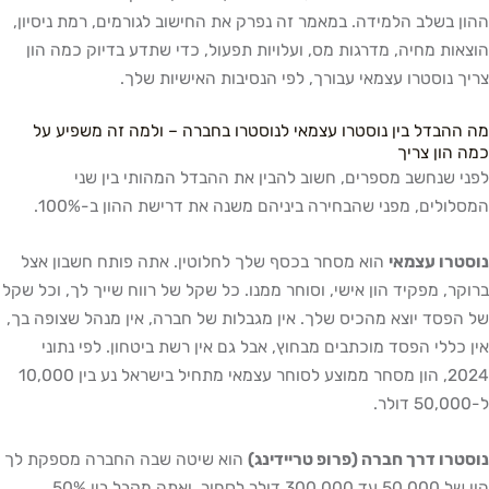
שלב הלמידה. במאמר זה נפרק את החישוב לגורמים, רמת ניסיון,
 מחיה, מדרגות מס, ועלויות תפעול, כדי שתדע בדיוק כמה הון
וסטרו עצמאי עבורך, לפי הנסיבות האישיות שלך.
דל בין נוסטרו עצמאי לנוסטרו בחברה – ולמה זה משפיע על
ן צריך
נחשב מספרים, חשוב להבין את ההבדל המהותי בין שני
ים, מפני שהבחירה ביניהם משנה את דרישת ההון ב-100%.
 עצמאי
הוא מסחר בכסף שלך לחלוטין. אתה פותח חשבון אצל
 מפקיד הון אישי, וסוחר ממנו. כל שקל של רווח שייך לך, וכל שקל
ד יוצא מהכיס שלך. אין מגבלות של חברה, אין מנהל שצופה בך,
לי הפסד מוכתבים מבחוץ, אבל גם אין רשת ביטחון. לפי נתוני
2024, הון מסחר ממוצע לסוחר עצמאי מתחיל בישראל נע בין 10,000
 דרך חברה (פרופ טריידינג)
הוא שיטה שבה החברה מספקת לך
הון של 50,000 עד 300,000 דולר לסחור, ואתה מקבל בין 50%