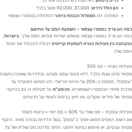
כרית ביטחון
: לא חובה (יש הכנסה אחרת)
הון כולל נדרש
: 37,000, 92,000 שקל בלבד
המלצה: זהו
המסלול הבטוח ביותר
להתחלה בנוסטרו עצמאי
ן צריך נוסטרו עצמאי – השפעת המס על החישוב
ן צריך נוסטרו עצמאי מושפע ישירות מסיווג המס שלך.
בישראל,
 בין פעילות הונית לעסקית קריטית
ויכולה להכפיל את חבות
לך.
הונית – מס 25%
הון עצמי בלבד, ללא מינוף עסקי מוגזם, ובתדירות שאינה נחשבת
"עסקית", ממוסה ב-25% על הרווח הריאלי. זהו הסיווג המועדף על
סוחרי הנוסטרו העצמאיים.
אין מע"מ
על פעילות זו, גם בהיקפי
ל מיליוני שקלים. אין חיוב בביטוח לאומי על הרווחים.
ת – מס שולי עד 50% + מס יסף + ביטוח לאומי
ת המסים תסווג אותך כ"עוסק", בשל תדירות גבוהה מאוד, היקפי
נקיים, או שימוש במינוף חיצוני, תחול מדרגת מס שולית של עד