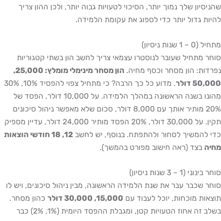
ן שלך נמוך יותר, הסיכוי לטעויות גבוה יותר, ולכן ההון צריך
גדול יותר כדי לספוג את עקומת הלמידה.
סיון)
תחיל שעובר לנוסטרו עצמאי צריך לחשב הון בשתי קטגוריות
: הון מסחר וכסף מחיה.
הון מסחר מינימלי מומלץ: 25,000,
ולר
. מדוע כל כך הרבה? כי מתחיל צפוי להפסיד 10%, 30%
מהונו בשנה הראשונה במהלך הלמידה. על 10,000 דולר, הפסד של
20% מותיר אותך עם 8,000 דולר, סכום שלא מאפשר ניהול סיכונים
תקין. על 30,000 דולר, 20% הפסד מותיר 24,000 דולר, עדיין מספיק
משיך לסחור ולהתפתח. בנוסף, יש לחשב
12, 18 חודשי הוצאות
צד (ראה חישוב מפורט בהמשך).
 3 שנות ניסיון)
כבר עבר את שנת הלמידה הראשונה, מבין ניהול סיכונים, ויש לו
 מוכחות, יוכל לעבוד עם
15,000, 30,000 דולר
כהון מסחר.
בשלב זה אחוז הטעויות קטן, ומגבלת ההפסד היומית (1%, 2%) כבר