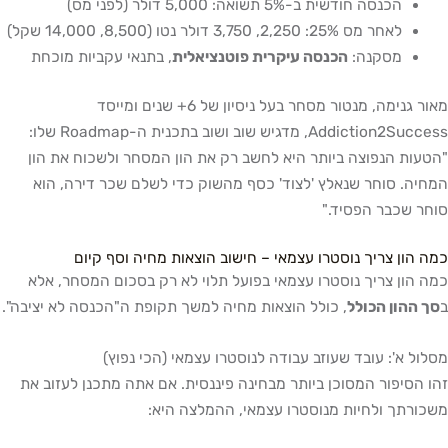
הכנסה חודשית ב-5% תשואה: 5,000 דולר (לפני מס)
לאחר מס 25%: 2,250, 3,750 דולר נטו (8,500, 14,000 שקל)
מסקנה:
הכנסה עיקרית פוטנציאלית
, בתנאי עקביות מוכחת
מאור גנימה, מנטור מסחר בעל ניסיון של 6+ שנים ומייסד
Addiction2Success, מדגיש שוב ושוב בתכנית ה-Roadmap שלו:
 הנפוצה ביותר היא לחשב רק את הון המסחר ולשכוח את הון
 סוחר שנאלץ 'לצוד' כסף מהשוק כדי לשלם שכר דירה, הוא
כבר הפסיד."
ן צריך נוסטרו עצמאי – חישוב הוצאות מחיה וסף קיום
ן צריך נוסטרו עצמאי בפועל תלוי לא רק בסכום המסחר, אלא
ון הכולל
, כולל הוצאות מחיה למשך תקופת ה"הכנסה לא יציבה".
א': עובד שעוזב עבודה לנוסטרו עצמאי (הכי נפוץ)
יפור המסוכן ביותר מבחינה פיננסית. אם אתה מתכנן לעזוב את
ך ולחיות מנוסטרו עצמאי, ההמלצה היא: