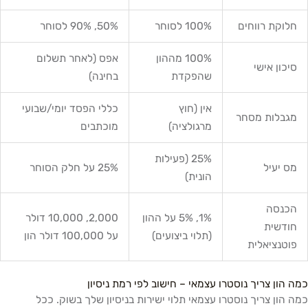
ת רווחים
100% לסוחר
50%, 90% לסוחר
100% מההון
אפס (לאחר תשלום
ן אישי
שהפקדת
בחינה)
אין (חוץ
כללי הפסד יומי/שבועי
לות מסחר
מרגולציה)
מוכתבים
25% (פעילות
עיל
25% על חלק הסוחר
הונית)
סה
1%, 5% על ההון
2,000, 10,000 דולר
שית
(תלוי ביצועים)
על 100,000 דולר הון
ציאלית
ן צריך נוסטרו עצמאי – חישוב לפי רמת ניסיון
ן צריך נוסטרו עצמאי תלוי ישירות בניסיון שלך בשוק. ככל