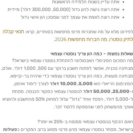
אתה עדיין בשנות הלמידה הראשונות
אתה רוצה גישה להון גדול (50,000, 300,000 דולר) מיידית
אתה רוצה לאמת את עצמך לפני שמסכן הון אישי גדול
תנאי קבלה
 מלא על מה שחברות פרופ מחפשות בסוחרים, קרא:
וסטרו, מה חברות מחפשות 2026
.
נפוצות – כמה הון צריך נוסטרו עצמאי
ום המינימלי האבסולוטי להתחלת נוסטרו עצמאי בישראל?
מבחינה טכנית, אפשר לפתוח חשבון ברוקר עם 500, 1,000 דולר. אולם,
 מעשית, כמה הון צריך נוסטרו עצמאי כדי שיהיה בר-קיימא,
ום הריאלי הוא
5,000, 10,000 דולר
לצורך לימוד ואימון,
50,00 דולר
לנוסטרו עצמאי כמקור הכנסה. מתחת
ל-5,000 דולר, הפסד אחד "גדול" עלול למחוק 50% מהחשבון ולהוציא
מהמשחק לפני שהספקת ללמוד דבר.
 בנוסטרו עצמאי ממוסה ב-25% או יותר?
, מסחר נוסטרו עצמאי מהון פרטי מסווג ברוב המקרים כ
פעילות