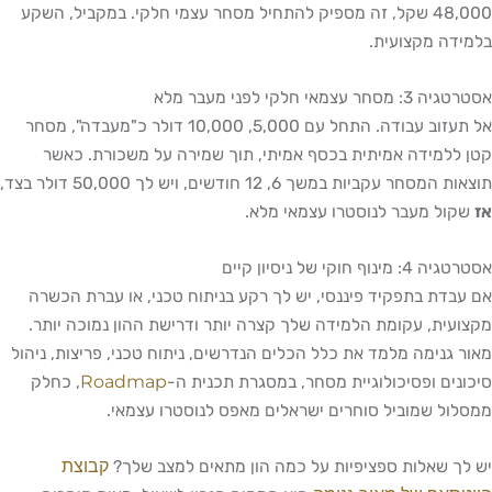
48,000 שקל, זה מספיק להתחיל מסחר עצמי חלקי. במקביל, השקע
 מקצועית.
חלקי לפני מעבר מלא
אל תעזוב עבודה. התחל עם 5,000, 10,000 דולר כ"מעבדה", מסחר
מידה אמיתית בכסף אמיתי, תוך שמירה על משכורת. כאשר
עקביות במשך 6, 12 חודשים, ויש לך 50,000 דולר בצד,
 מעבר לנוסטרו עצמאי מלא.
י של ניסיון קיים
ת בתפקיד פיננסי, יש לך רקע בניתוח טכני, או עברת הכשרה
ת, עקומת הלמידה שלך קצרה יותר ודרישת ההון נמוכה יותר.
נימה מלמד את כלל הכלים הנדרשים, ניתוח טכני, פריצות, ניהול
Roadmap
ם ופסיכולוגיית מסחר, במסגרת תכנית ה-
, כחלק
 שמוביל סוחרים ישראלים מאפס לנוסטרו עצמאי.
קבוצת
שאלות ספציפיות על כמה הון מתאים למצב שלך?