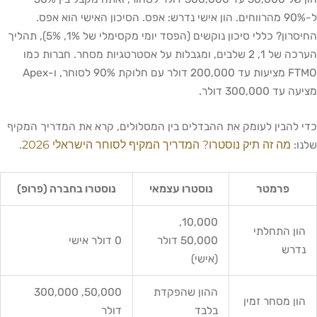
ל-90% מהרווחים. הון אישי נדרש: אפס. הסיכון האישי הוא אפס.
החיסרון? כללי סיכון נוקשים (הפסד יומי מקסימלי של 1%, 5%), תהליך
הערכה של 1, 2 שלבים, ומגבלות על אסטרטגיות מסחר. חברות כמו
FTMO מציעות עד 200,000 דולר עם חלוקת 90% לסוחר, ו-Apex
300 דולר.
בין לעומק את ההבדלים בין המסלולים, קרא את המדריך המקיף
ה זה תיק נוסטרו? המדריך המקיף לסוחר הישראלי 2026
.
פרמטר
נוסטרו עצמאי
נוסטרו בחברה (פרופ)
10,000,
התחלתי
50,000 דולר
0 דולר אישי
ש
(אישי)
ההון שהפקדת
50,000, 300,000
מסחר זמין
בלבד
דולר