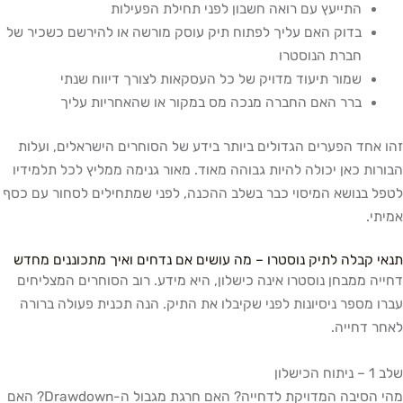
התייעץ עם רואה חשבון לפני תחילת הפעילות
בדוק האם עליך לפתוח תיק עוסק מורשה או להירשם כשכיר של
חברת הנוסטרו
שמור תיעוד מדויק של כל העסקאות לצורך דיווח שנתי
ברר האם החברה מנכה מס במקור או שהאחריות עליך
אחד הפערים הגדולים ביותר בידע של הסוחרים הישראלים, ועלות
ות כאן יכולה להיות גבוהה מאוד. מאור גנימה ממליץ לכל תלמידיו
 בנושא המיסוי כבר בשלב ההכנה, לפני שמתחילים לסחור עם כסף
י.
 קבלה לתיק נוסטרו – מה עושים אם נדחים ואיך מתכוננים מחדש
ה ממבחן נוסטרו אינה כישלון, היא מידע. רוב הסוחרים המצליחים
 מספר ניסיונות לפני שקיבלו את התיק. הנה תכנית פעולה ברורה
 דחייה.
שלון
מהי הסיבה המדויקת לדחייה? האם חרגת מגבול ה-Drawdown? האם