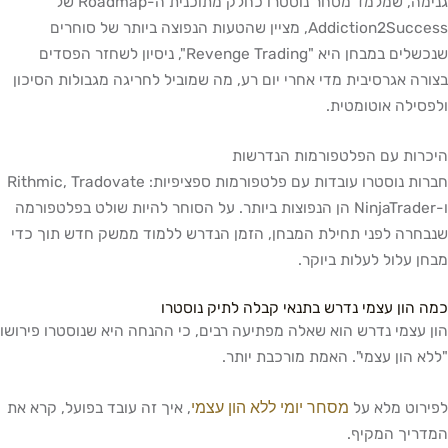
גנימה, שמלמד מסחר נוסטרו כחלק מתוכנית ה-Roadmap של
Addiction2Success, מציין שהטעות הנפוצה ביותר של סוחרים
שנכשלים במבחן היא "Revenge Trading", ניסיון לשחזר הפסדים
ה אגרסיבית מדי אחרי יום רע, מה שמוביל לחריגה מגבולות הסיכון
ילה אוטומטית.
ות עם הפלטפורמות הנדרשות
חברות נוסטרו עובדות עם פלטפורמות ספציפיות: Rithmic, Tradovate
ו-NinjaTrader הן הנפוצות ביותר. על הסוחר להיות שולט בפלטפורמה
רה לפני תחילת המבחן, הזמן הנדרש ללמוד ממשק חדש תוך כדי
 עלול לעלות ביוקר.
הון עצמי נדרש בתנאי קבלה לתיק נוסטרו
עצמי נדרש הוא שאלה מפתיעה רבים, כי ההנחה היא שנוסטרו פירושו
 הון עצמי". האמת מורכבת יותר.
מסחר יומי ללא הון עצמי
וט מלא על
, איך זה עובד בפועל, קרא את
יך המקיף.