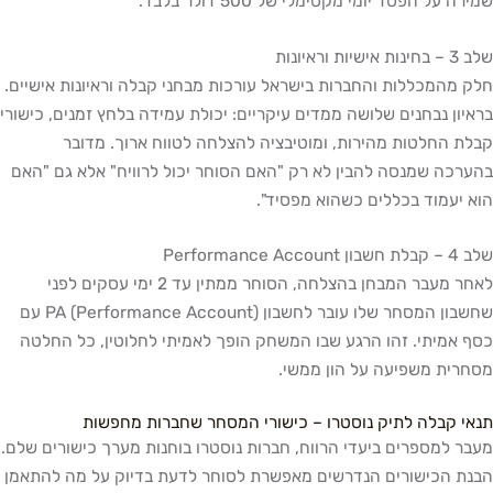
 על הפסד יומי מקסימלי של 500 דולר בלבד.
איונות
מהמכללות והחברות בישראל עורכות מבחני קבלה וראיונות אישיים.
ון נבחנים שלושה ממדים עיקריים: יכולת עמידה בלחץ זמנים, כישורי
 החלטות מהירות, ומוטיבציה להצלחה לטווח ארוך. מדובר
כה שמנסה להבין לא רק "האם הסוחר יכול לרוויח" אלא גם "האם
יעמוד בכללים כשהוא מפסיד".
Performa
לאחר מעבר המבחן בהצלחה, הסוחר ממתין עד 2 ימי עסקים לפני
שחשבון המסחר שלו עובר לחשבון PA (Performance Account) עם
אמיתי. זהו הרגע שבו המשחק הופך לאמיתי לחלוטין, כל החלטה
ית משפיעה על הון ממשי.
 קבלה לתיק נוסטרו – כישורי המסחר שחברות מחפשות
 למספרים ביעדי הרווח, חברות נוסטרו בוחנות מערך כישורים שלם.
 הכישורים הנדרשים מאפשרת לסוחר לדעת בדיוק על מה להתאמן