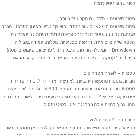
 שהוא ניגש למבחן.
ל סיכונים – הדרישה הקריטית ביותר
ל סיכונים הוא לא "כישור נחמד", הוא קריטריון הסינון המרכזי. חברה
שנותנת לך 100,000 דולר לנהל צריכה לדעת שאתה לא תאבד את
 שלה ביום אחד. דרישות ספציפיות כוללות: עמידה בגבול ה-
Drawdown היומי ללא חריגות, הגבלת גודל פוזיציות, שימוש ב-Stop
לים שנקבעו מראש.
ות – לא רק מסחר טוב
ת נוסטרו מחפשות עקביות, לא ניצחון אחד גדול. סוחר שהרוויח
5,000 דולר ביום אחד ולאחר מכן הפסיד 4,500 דולר בשלושה ימים
 מועמד אידיאלי. המטרה היא להציג ביצועים יציבים לאורך זמן, גרף
 צריך להיות עולה בהדרגה, לא וולטילי ומסוכן.
ת מנטלית תחת לחץ
ולוגיית מסחר היא חלק מהותי מתנאי הקבלה לתיק נוסטרו. מאור