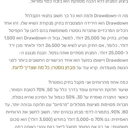
ע המבחן ללא הכנה מספקת הוא בזבוז כסף ומוראל.
ך חשוב בתנאי הקבלה?
Drawdown הוא הירידה המצטברת בתיק מנקודת השיא שלו. זהו אחד
ם המרכזיים שחברות נוסטרו משתמשות בהם להגן על הקפיטל
שלהן. בתיק של 25,000 דולר, למשל, גבול ה-Drawdown הוא 1,500
דולר, כלומר, אם התיק הגיע לשיא של 26,500 דולר ולאחר מכן ירד
ל-25,000 דולר, המבחן מסתיים ואתה נפסל. הבנת מנגנון ה-
Drawdown ויישומו בפועל הוא אחד הכישורים החשובים ביותר לפני
מבחן נוסטרו, כל מה שצריך לדעת
 מועמדות. קרא עוד על
.
אחוז מהרווחים אני מקבל בתיק נוסטרו?
שיעור חלוקת הרווחים עומד בדרך כלל על 50, 70% לטובת הסוחר,
כאשר החברה שומרת על 30, 50% כגמול על הסיכון שהיא נוטלת.
ת מסוימות מציעות מסלולים "פרמיום" עם חלוקה גבוהה יותר, עד
80, 90%, בתמורה לדמי מבחן גבוהים יותר. חשוב לחשב את הרווחיות
האמיתית: גם 70% מ-5,000 דולר בחודש (3,500 דולר) הוא סכום
ותי, אך רק אם הסוחר מסוגל לייצר רווח עקבי באותה רמה.