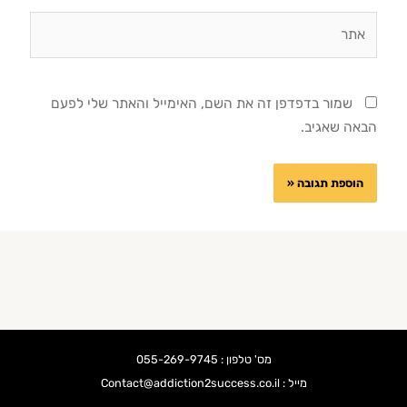
אתר
שמור בדפדפן זה את השם, האימייל והאתר שלי לפעם
הבאה שאגיב.
מס' טלפון : 055-269-9745
מייל : Contact@addiction2success.co.il