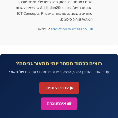
שנים במסחר יומי בשוק ההון הישראלי. מייסד תוכנית
ההכשרה של Addiction2Success שהוציאה עשרות
סוחרים ממומנים. מתמחה ב-ICT Concepts, Price
Action וניהול סיכונים.
🌐 addiction2success.co.il
📍 ישראל
רוצים ללמוד מסחר יומי ממאור גנימה?
עקבו אחרי התוכן היומי, השיעורים והניתוחים בערוצים של מאור:
▶ ערוץ היוטיוב
📸 אינסטגרם