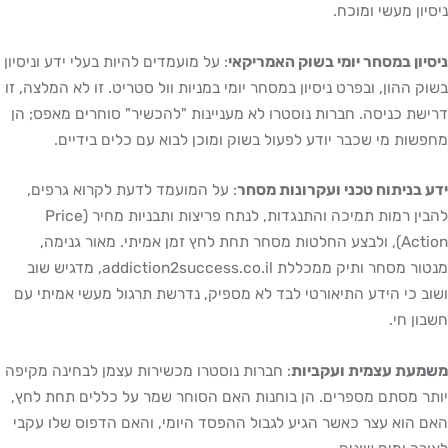
ון מעשי ומוכח.
ון במסחר יומי בשוק האמריקאי
: על מועמדים להיות בעלי ידע וניסיון
 ההון, ובפרט ניסיון במסחר יומי במניות וול סטריט. זו לא המלצה, זו
ת כניסה. חברות נוסטרו לא מעניינות "להכשיר" סוחרים מאפס; הן
ות מי שכבר יודע לפעול בשוק ומוכן לבוא עם כלים בידיים.
בניתוח טכני ועקרונות מסחר
: על המועמד לדעת לקרוא גרפים,
להבין רמות תמיכה והתנגדות, לנתח פריצות ותבניות מחיר (Price
Action), ולבצע החלטות מסחר תחת לחץ זמן אמיתי. מאור גנימה,
מנטור מסחר ותיק ממכללת addiction2success.co.il, מדגיש שוב
 כי הידע התיאורטי לבד לא מספיק, נדרשת תרגול מעשי אמיתי עם
ן חי.
עת עצמית ועקביות
: חברות נוסטרו מכשירות עצמן לבחינה מקיפה
 מסתם מספרים. הן בוחנות האם הסוחר שמר על כללים תחת לחץ,
הוא עצר כאשר הגיע לגבול ההפסד היומי, והאם הדפוס שלו עקבי