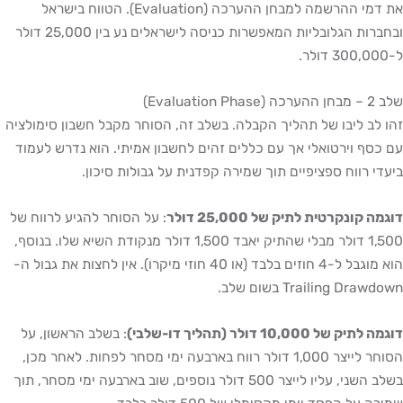
את דמי ההרשמה למבחן ההערכה (Evaluation). הטווח בישראל
ובחברות הגלובליות המאפשרות כניסה לישראלים נע בין 25,000 דולר
Evaluat)
לב ליבו של תהליך הקבלה. בשלב זה, הסוחר מקבל חשבון סימולציה
סף וירטואלי אך עם כללים זהים לחשבון אמיתי. הוא נדרש לעמוד
י רווח ספציפיים תוך שמירה קפדנית על גבולות סיכון.
 קונקרטית לתיק של 25,000 דולר
: על הסוחר להגיע לרווח של
1,500 דולר מבלי שהתיק יאבד 1,500 דולר מנקודת השיא שלו. בנוסף,
הוא מוגבל ל-4 חוזים בלבד (או 40 חוזי מיקרו). אין לחצות את גבול ה-
Trailing Dra בשום שלב.
 של 10,000 דולר (תהליך דו-שלבי)
: בשלב הראשון, על
הסוחר לייצר 1,000 דולר רווח בארבעה ימי מסחר לפחות. לאחר מכן,
בשלב השני, עליו לייצר 500 דולר נוספים, שוב בארבעה ימי מסחר, תוך