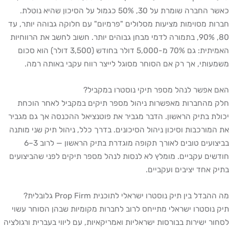
כאשר החברה שומרת על 30, 50% כגמול על הסיכון שהיא נוטלת.
ת מסוימות מציעות מסלולים "פרמיום" עם חלוקה גבוהה יותר, עד
80, 90%, בתמורה לדמי מבחן גבוהים יותר. חשוב לחשב את הרווחיות
האמיתית: גם 70% מ-5,000 דולר בחודש (3,500 דולר) הוא סכום
ותי, אך רק אם הסוחר מסוגל לייצר רווח עקבי באותה רמה.
אפשר לנהל מספר תיקי נוסטרו במקביל?
מהחברות מאפשרות ניהול מספר תיקים במקביל לאחר הוכחת
ת בתיק הראשון. הדבר מגביר את פוטנציאל ההכנסה אך גם מגביר
מורכבות וסיכון ניהול הסיכונים. בדרך כלל, ניהול תיק שני מותנה
בביצועים טובים לאורך תקופה מוגדרת בתיק הראשון — לרוב 3–6
ים עקביים. מומלץ לא לנסות לנהל מספר תיקים לפני שהביצועים
 אחד יציבים ועקביים.
דל בין תיק נוסטרו ישראלי לתוכנית Prop Firm גלובלית?
נוסטרו ישראלי מתייחס לרוב לחברות מקומיות שבהן הסוחר עשוי
ר ישירות בבורסות ישראליות ואמריקאיות, עם ליווי בעברית ורגולציה