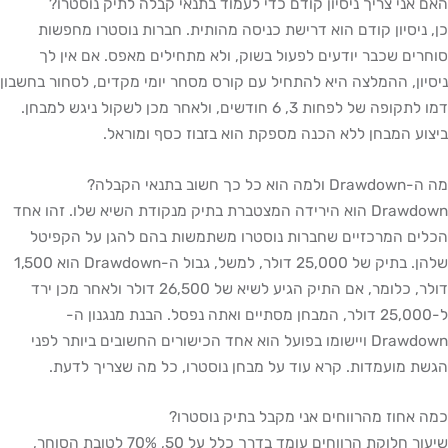
אני צריך ניסיון קודם כדי לעמוד בתנאי קבלה לתיק נוסטרו?
ניסיון קודם הוא דרישת כניסה מהותית. חברות נוסטרו מחפשות
ים שכבר יודעים לפעול בשוק, ולא מתחילים מאפס. אם אין לך
ון, ההמלצה היא להתחיל עם קורס מסחר יומי מקדים, לסחור בחשבון
דמו לתקופה של לפחות 3, 6 חודשים, ולאחר מכן לשקול ניגש למבחן.
ע המבחן ללא הכנה מספקת הוא בזבוז כסף ומוראל.
ך חשוב בתנאי הקבלה?
Drawdown הוא הירידה המצטברת בתיק מנקודת השיא שלו. זהו אחד
ם המרכזיים שחברות נוסטרו משתמשות בהם להגן על הקפיטל
שלהן. בתיק של 25,000 דולר, למשל, גבול ה-Drawdown הוא 1,500
דולר, כלומר, אם התיק הגיע לשיא של 26,500 דולר ולאחר מכן ירד
ל-25,000 דולר, המבחן מסתיים ואתה נפסל. הבנת מנגנון ה-
Drawdown ויישומו בפועל הוא אחד הכישורים החשובים ביותר לפני
 מועמדות. קרא עוד על מבחן נוסטרו, כל מה שצריך לדעת.
אחוז מהרווחים אני מקבל בתיק נוסטרו?
שיעור חלוקת הרווחים עומד בדרך כלל על 50, 70% לטובת הסוחר,