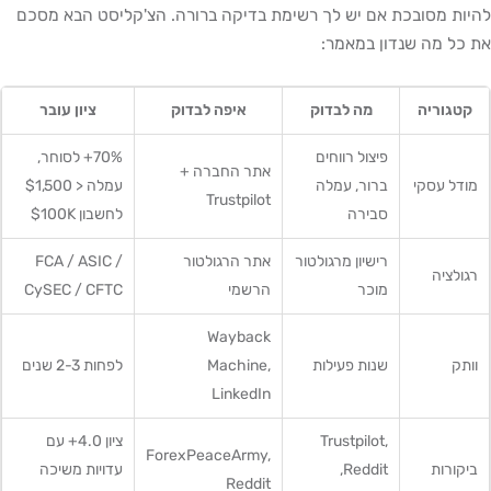
להיות מסובכת אם יש לך רשימת בדיקה ברורה. הצ'קליסט הבא מסכם
את כל מה שנדון במאמר:
קטגוריה
מה לבדוק
איפה לבדוק
ציון עובר
פיצול רווחים
70%+ לסוחר,
אתר החברה +
מודל עסקי
ברור, עמלה
עמלה < $1,500
Trustpilot
סבירה
לחשבון $100K
רישיון מרגולטור
אתר הרגולטור
FCA / ASIC /
רגולציה
מוכר
הרשמי
CySEC / CFTC
Wayback
וותק
שנות פעילות
Machine,
לפחות 2-3 שנים
LinkedIn
Trustpilot,
ציון 4.0+ עם
ForexPeaceArmy,
ביקורות
Reddit,
עדויות משיכה
Reddit