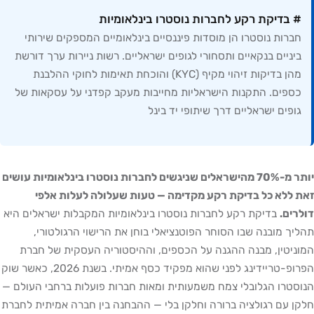
# בדיקת רקע לחברות נוסטרו בינלאומיות
חברות נוסטרו הן מוסדות פיננסיים בינלאומיים המספקים שירותי
ביניים בנקאיים ותסחורי לגופים ישראליים. רשות ניירות ערך דורשת
מהן בדיקות זיהוי מקיף (KYC) והוכחת תאימות לחוקי ההלבנת
כספים. התקנות הישראליות מחייבות מעקב קפדני על עסקאות של
גופים ישראליים דרך שיתופי יד בינל
יותר מ-70% מהישראלים שניגשים לחברות נוסטרו בינלאומיות עושים
זאת ללא כל בדיקת רקע מקדימה — טעות שעלולה לעלות אלפי
דולרים.
בדיקת רקע לחברות נוסטרו בינלאומיות המקבלות ישראלים היא
תהליך מובנה שבו הסוחר הפוטנציאלי בוחן את הרישוי הרגולטורי,
המוניטין, מבנה ההגנה על הכספים, וההיסטוריה העסקית של חברת
הפרופ-טריידינג לפני שהוא מפקיד כסף אמיתי. בשנת 2026, כאשר שוק
הנוסטרו הגלובלי צמח משמעותית ומאות חברות פועלות ברחבי העולם —
חלקן עם רגולציה ברורה וחלקן בלי — ההבחנה בין חברה אמיתית לחברת