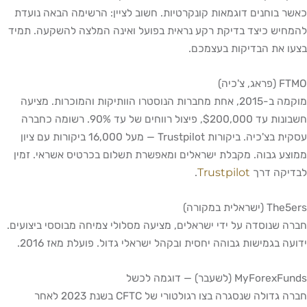
כאשר בוחנים דוגמאות קונקרטיות. חשוב לציין: הרשימה הבאה נועדת
להמחיש כיצד בדיקת רקע נראית בפועל ואינה המלצה להשקעה. תמיד
בצעו את הבדיקות בעצמכם.
FTMO (פראג, צ'כיה)
מוקמה ב-2015, אחת מחברות הנוסטרו הוותיקות והמוכרות. מציעה
חשבונות עד $200,000, פיצול רווחים של עד 90%. רשומה כחברה
עסקית בצ'כיה. ביקורות Trustpilot — מעל 16,000 ביקורות עם ציון
ממוצע גבוה. מקבלת ישראלים ומאפשרת תשלום בכרטיס אשראי. זמין
Trustpilot
לבדיקה דרך
.
The5ers (ישראלית במקורה)
חברה שנוסדה על ידי ישראלים, מציעה מסלולי צמיחה מבוססי ביצועים.
ידועה בגמישות גבוהה יחסית ובקהל ישראלי גדול. פועלת מאז 2016.
MyForexFunds (לשעבר) — דוגמה לכשל
חברה גדולה שנסגרה בצו רגולטורי של CFTC בשנת 2023 לאחר