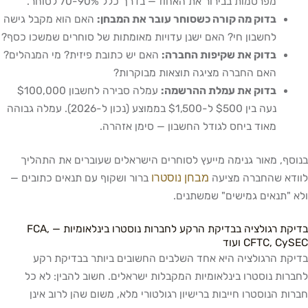
מפרסמות בבירור את האחוז — בדרך כלל 70-90% לסוחר.
בדוק מה קורה כשסוחר עובר את המבחן:
האם הוא מקבל גישה
לחשבון חי? האם ישנן עדויות מאומתות של סוחרים שמשכו כסף?
בדוק את שקיפות החברה:
האם יש כתובת פיזית? מי המנהלים?
האם החברה מציגה תוצאות מבוקרות?
בדוק את עמלת ההרשמה:
עמלה סבירה לחשבון $100,000
נעה בין $500 ל-$1,500 בממוצע (נכון ל-2026). עמלה גבוהה
מאוד ביחס לגודל החשבון — סימן אזהרה.
בנוסף, מאור גנימה מייעץ לסוחרים הישראלים שעוברים את התהליך
מבחן נוסטרו
לוודא שהחברה מציעה
ברור ושקוף עם תנאים כתובים —
ולא "תנאים גמישים" שמשתנים.
בדיקת רגולציה בבדיקת הרקע לחברות נוסטרו בינלאומיות — FCA,
CFTC, CySEC ועוד
בדיקת הרגולציה היא אחד השלבים החשובים ביותר בבדיקת רקע
לחברות נוסטרו בינלאומיות המקבלות ישראלים. חשוב להבין: לא כל
חברות הנוסטרו חייבות ברישיון רגולטורי מלא, משום שהן לרוב אינן