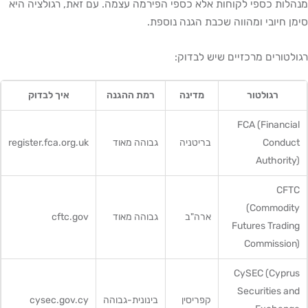
מנהלות כספי לקוחות אלא כספי הפירמה עצמה. עם זאת, רגולציה היא
סימן חיובי ומהווה שכבת הגנה נוספת.
רגולטורים מרכזיים שיש לבדוק:
רגולטור
מדינה
רמת ההגנה
איך לבדוק
FCA (Financial
Conduct
בריטניה
גבוהה מאוד
register.fca.org.uk
Authority)
CFTC
(Commodity
ארה"ב
גבוהה מאוד
cftc.gov
Futures Trading
Commission)
CySEC (Cyprus
Securities and
קפריסין
בינונית-גבוהה
cysec.gov.cy