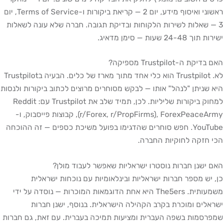
ראשוני ואיסוף מידע, יום 2 — קריאת ביקורות ו-Terms of Service, יום
3 — שאלות לשירות הלקוחות ובדיקת תגובה. חברה שלא עונה לשאלות
ישירות תוך 24-48 שעות — סימן מדאיג.
האם בדיקת ה-Trustpilot מספיקה?
לא. Trustpilot הוא כלי אחד מתוך מארז של כלים. הבעיה בTrustpilot
היא שניתן "לנהל" אותו — לבקש מסוחרים מרוצים לכתוב ביקורות ולנסות
למחוק ביקורות שליליות. לכן, תמיד שלב את Trustpilot עם: Reddit
(r/Forex, r/PropFirms), ForexPeaceArmy, קבוצות פייסבוק, ו-
YouTube. חפש סוחרים שהדגימו בפועל משיכת כספים — זה ההוכחה
הכי חזקה לחוקיות החברה.
האם ישנן חברות נוסטרו ישראליות שאפשר לעבוד מולן?
כן, יש מספר חברות ישראליות ובינלאומיות עם נוכחות ישראלית
משמעותית. The5ers היא אחת הדוגמאות המוכרות — נוסדה על ידי
ישראלים ומוכרת בקרב הקהילה הישראלית. בנוסף, ישנן חברות
שמפרסמות בשפה העברית ומציעות תמיכה בעברית. עם זאת, גם חברות