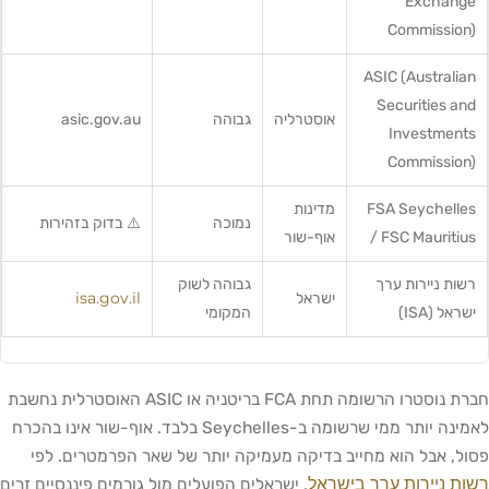
Exchange
Commission)
ASIC (Australian
Securities and
אוסטרליה
גבוהה
asic.gov.au
Investments
Commission)
FSA Seychelles
מדינות
נמוכה
⚠️ בדוק בזהירות
/ FSC Mauritius
אוף-שור
רשות ניירות ערך
גבוהה לשוק
isa.gov.il
ישראל
ישראל (ISA)
המקומי
חברת נוסטרו הרשומה תחת FCA בריטניה או ASIC האוסטרלית נחשבת
לאמינה יותר ממי שרשומה ב-Seychelles בלבד. אוף-שור אינו בהכרח
פסול, אבל הוא מחייב בדיקה מעמיקה יותר של שאר הפרמטרים. לפי
רשות ניירות ערך בישראל
, ישראלים הפועלים מול גורמים פיננסיים זרים