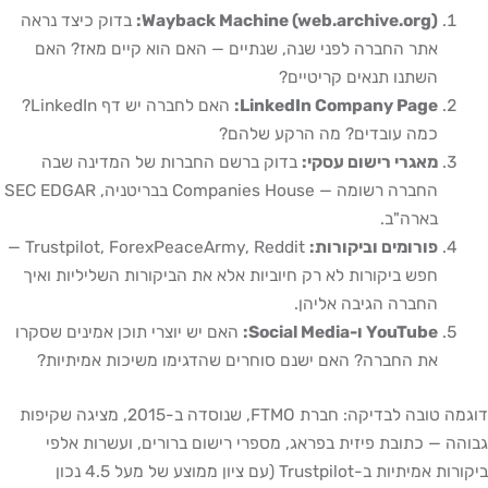
Wayback Machine (web.archive.org):
בדוק כיצד נראה
אתר החברה לפני שנה, שנתיים — האם הוא קיים מאז? האם
השתנו תנאים קריטיים?
LinkedIn Company Page:
האם לחברה יש דף LinkedIn?
כמה עובדים? מה הרקע שלהם?
מאגרי רישום עסקי:
בדוק ברשם החברות של המדינה שבה
החברה רשומה — Companies House בבריטניה, SEC EDGAR
בארה"ב.
פורומים וביקורות:
Trustpilot, ForexPeaceArmy, Reddit —
חפש ביקורות לא רק חיוביות אלא את הביקורות השליליות ואיך
החברה הגיבה אליהן.
YouTube ו-Social Media:
האם יש יוצרי תוכן אמינים שסקרו
את החברה? האם ישנם סוחרים שהדגימו משיכות אמיתיות?
דוגמה טובה לבדיקה: חברת FTMO, שנוסדה ב-2015, מציגה שקיפות
גבוהה — כתובת פיזית בפראג, מספרי רישום ברורים, ועשרות אלפי
ביקורות אמיתיות ב-Trustpilot (עם ציון ממוצע של מעל 4.5 נכון