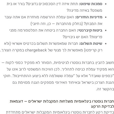
סמכות שיפוט:
תחת איזה דין הסכסוכים נדונים? בורר או בית
משפט? באיזה מדינה?
מדיניות החזרים:
האם עמלת ההרשמה מוחזרת אם אתה עובר
את המבחן? (בחלק מהחברות — כן, וזה חיובי)
ביטוח קיברנטי:
האם החברה ביטחה את הפלטפורמה מפני
פריצות? האם יש גיבויים?
שיטת תשלום:
חברות שמאפשרות תשלום בכרטיס אשראי (ולא
רק קריפטו) מאפשרות לך מנוף של chargeback במקרה הצורך.
חשוב להבין: בחברות נוסטרו לגיטימיות, הסוחר לא מפקיד כספי לקוח —
הוא מפקיד עמלת כניסה לתהליך. לכן הוויכוח המשפטי לרוב אינו על
"כספים שאבדו" אלא על "עמלה ששולמה ללא ביצוע ההתחייבות". חוקי
הגנת הצרכן בישראל ובאיחוד האירופי מספקים הגנה מסוימת גם
בהקשר זה.
חברות נוסטרו בינלאומיות מוצלחות המקבלות ישראלים — דוגמאות
לבדיקת הרקע
בדיקת רקע לחברות נוסטרו בינלאומיות המקבלות ישראלים מתחדדת