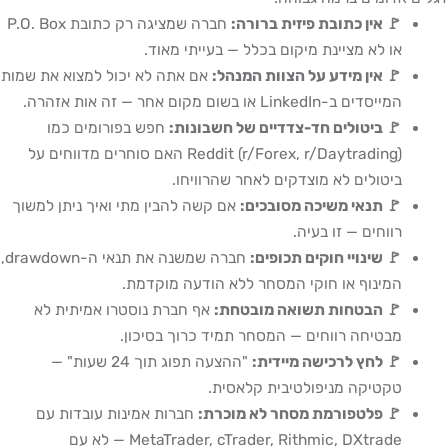
🚩 אין כתובת פיזית ברורה:
חברה שמציגה רק כתובת P.O. Box
או לא מציינת מיקום בכלל — בעייתי מאוד.
🚩 אין מידע על הצוות המנהל:
אם אתה לא יכול למצוא את שמות
המייסדים ב-LinkedIn או בשום מקום אחר — זה אות אזהרה.
🚩 ביטולים חד-צדדיים של חשבונות:
חפש בפורומים כמו
Reddit (r/Forex, r/Daytrading) האם סוחרים מדווחים על
ביטולים לא מוצדקים לאחר שהרוויחו.
🚩 תנאי משיכה מסובכים:
אם קשה להבין מתי ואיך ניתן למשוך
רווחים — זו בעיה.
🚩 שינויי חוקים תכופים:
חברה שמשנה את תנאי ה-drawdown,
המינוף או חוקי המסחר ללא הודעה מוקדמת.
🚩 הבטחות תשואה מובטחת:
אף חברת נוסטרו אמיתית לא
מבטיחה רווחים — המסחר תמיד כרוך בסיכון.
🚩 לחץ לרכישה מיידית:
"ההצעה תפוג תוך 24 שעות" —
טקטיקה מניפולטיבית קלאסית.
🚩 פלטפורמת מסחר לא מוכרת:
חברות אמינות עובדות עם
MetaTrader, cTrader, Rithmic, DXtrade — לא עם