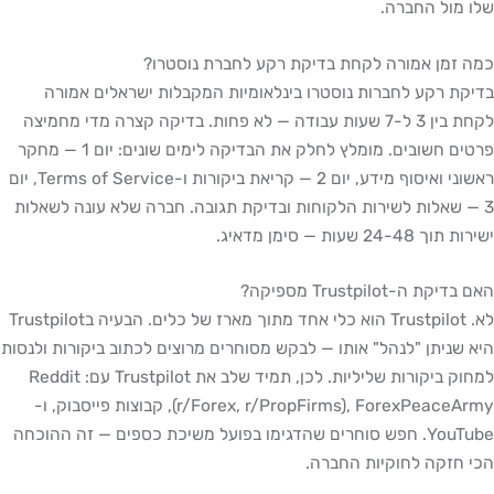
שלו מול החברה.
כמה זמן אמורה לקחת בדיקת רקע לחברת נוסטרו?
בדיקת רקע לחברות נוסטרו בינלאומיות המקבלות ישראלים אמורה
לקחת בין 3 ל-7 שעות עבודה — לא פחות. בדיקה קצרה מדי מחמיצה
פרטים חשובים. מומלץ לחלק את הבדיקה לימים שונים: יום 1 — מחקר
ראשוני ואיסוף מידע, יום 2 — קריאת ביקורות ו-Terms of Service, יום
3 — שאלות לשירות הלקוחות ובדיקת תגובה. חברה שלא עונה לשאלות
ישירות תוך 24-48 שעות — סימן מדאיג.
האם בדיקת ה-Trustpilot מספיקה?
לא. Trustpilot הוא כלי אחד מתוך מארז של כלים. הבעיה בTrustpilot
היא שניתן "לנהל" אותו — לבקש מסוחרים מרוצים לכתוב ביקורות ולנסות
למחוק ביקורות שליליות. לכן, תמיד שלב את Trustpilot עם: Reddit
(r/Forex, r/PropFirms), ForexPeaceArmy, קבוצות פייסבוק, ו-
YouTube. חפש סוחרים שהדגימו בפועל משיכת כספים — זה ההוכחה
הכי חזקה לחוקיות החברה.