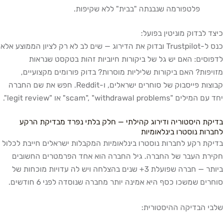
פלטפורמה שנבנתה "בבית" ללא שקיפות.
כיצד לבדוק מוניטין בפועל:
כנס ל-Trustpilot ובדוק את הדירוג — שים לב לא רק לציון הממוצע אלא
לדפוסים: האם יש גל של ביקורות חיוביות זהות בטקסט שנראות
מזויפות? האם ביקורות שליליות מוסרות? בדוק פורומים מקצועיים,
קבוצות פייסבוק של סוחרים ישראלים, ו-Reddit. חפש את שם החברה
יחד עם המילים "scam", "withdrawal problems" או "legit review".
בדיקת היסטוריה ודירוג קהילתי — חלק בלתי נפרד מבדיקת הרקע
לחברות נוסטרו בינלאומיות
בדיקת רקע לחברות נוסטרו בינלאומיות המקבלות ישראלים חייבת לכלול
חקירת העבר של החברה. גיל החברה הוא אחד הפרמטרים החשובים
ביותר — חברה שפועלת 3+ שנים בהצלחה ויש לה עדויות מוכחות של
סוחרים שמשכו כסף היא אמינה יותר מחברה שנוסדה לפני 6 חודשים.
שלבי הבדיקה ההיסטורית: