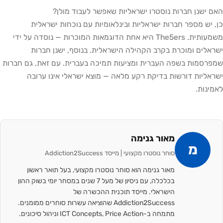
האם ישנן חברות נוסטרו ישראליות שאפשר לעבוד מולן?
כן, יש מספר חברות ישראליות ובינלאומיות עם נוכחות ישראלית
משמעותית. The5ers היא אחת הדוגמאות המוכרות — נוסדה על ידי
ישראלים ומוכרת בקרב הקהילה הישראלית. בנוסף, ישנן חברות
שמפרסמות בשפה העברית ומציעות תמיכה בעברית. עם זאת, גם חברות
ישראליות דורשות בדיקת רקע מלאה — מוצא ישראלי אינו ערובה
לאמינות.
מאור גנימה
מ
סוחר נוסטרו מקצועי | מייסד Addiction2Success
מאור גנימה הוא סוחר נוסטרו מקצועי, בעל תואר ראשון
בכלכלה, עם ניסיון של מעל 7 שנים במסחר יומי בשוק ההון
הישראלי. מייסד תוכנית ההכשרה של
Addiction2Success שהוציאה עשרות סוחרים ממומנים.
מתמחה ב-ICT Concepts, Price Action וניהול סיכונים.