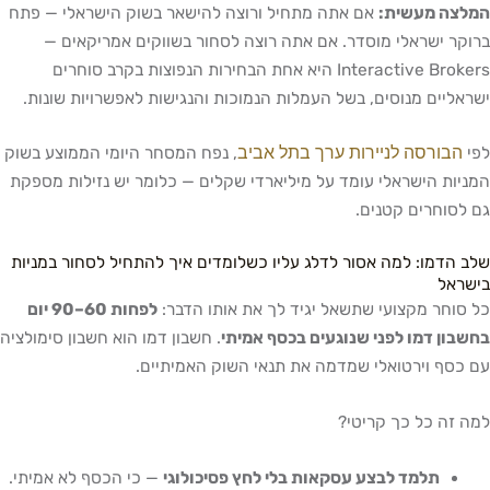
המלצה מעשית:
אם אתה מתחיל ורוצה להישאר בשוק הישראלי — פתח
ברוקר ישראלי מוסדר. אם אתה רוצה לסחור בשווקים אמריקאים —
Interactive Brokers היא אחת הבחירות הנפוצות בקרב סוחרים
ישראליים מנוסים, בשל העמלות הנמוכות והנגישות לאפשרויות שונות.
הבורסה לניירות ערך בתל אביב
לפי
, נפח המסחר היומי הממוצע בשוק
המניות הישראלי עומד על מיליארדי שקלים — כלומר יש נזילות מספקת
גם לסוחרים קטנים.
שלב הדמו: למה אסור לדלג עליו כשלומדים איך להתחיל לסחור במניות
בישראל
כל סוחר מקצועי שתשאל יגיד לך את אותו הדבר:
לפחות 60–90 יום
בחשבון דמו לפני שנוגעים בכסף אמיתי
. חשבון דמו הוא חשבון סימולציה
עם כסף וירטואלי שמדמה את תנאי השוק האמיתיים.
למה זה כל כך קריטי?
תלמד לבצע עסקאות בלי לחץ פסיכולוגי
— כי הכסף לא אמיתי.