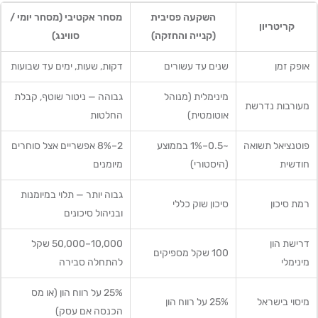
השקעה פסיבית
מסחר אקטיבי (מסחר יומי /
קריטריון
(קנייה והחזקה)
סווינג)
אופק זמן
שנים עד עשורים
דקות, שעות, ימים עד שבועות
מינימלית (מנוהל
גבוהה — ניטור שוטף, קבלת
מעורבות נדרשת
אוטומטית)
החלטות
פוטנציאל תשואה
~0.5–1% בממוצע
2–8% אפשריים אצל סוחרים
חודשית
(היסטורי)
מיומנים
גבוה יותר — תלוי במיומנות
רמת סיכון
סיכון שוק כללי
ובניהול סיכונים
דרישת הון
10,000–50,000 שקל
100 שקל מספיקים
מינימלי
להתחלה סבירה
25% על רווח הון (או מס
מיסוי בישראל
25% על רווח הון
הכנסה אם עסק)