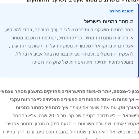
למתחילים שרוצים מסחר אקטיבי (לא קנייה והחזקה)
תשובה מהירה
# סחר במניות בישראל
סחר במניות הוא קנייה ומכירה של נייר ערך בבורסה, בכדי להשקיע
או להרוויח מתנודות מחיר. כדי להתחיל, יש לפתוח חשבון מסחר
אצל חברת ברוקראז' רגולטורית מפוקחת על ידי רשות ניירות ערך,
להפקיד הון משלים, ולבחור מניות בבורסה בתל אביב או בחו"ל.
מומלץ להכיר תחילה את היסודות של שוק ההון וסיכו
נכון ל-2026, יותר מ-15% מהישראלים מחזיקים בחשבון מסחר עצמאי
— אך פחות מ-10% מהסוחרים הפעילים מצליחים לייצר רווח עקבי
לאורך זמן.
אם אתה שואל את עצמך
איך להתחיל לסחור במניות
בישראל
— ולא מדובר בקנייה של קרן סל ל-20 שנה, אלא במסחר
אקטיבי אמיתי שמשלם חשבונות — הגעת למקום הנכון. מסחר אקטיבי
במניות בישראל הוא תהליך שמתחיל בהבנת הבסיסים, עובר דרך בחירת