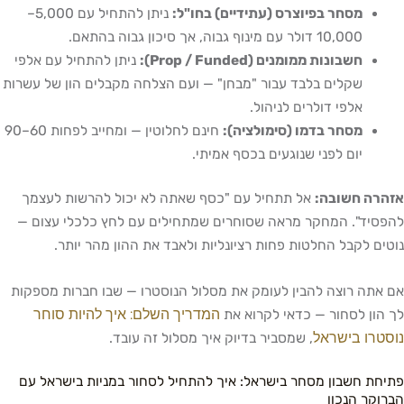
מסחר בפיוצרס (עתידיים) בחו"ל:
ניתן להתחיל עם 5,000–
10,000 דולר עם מינוף גבוה, אך סיכון גבוה בהתאם.
חשבונות ממומנים (Prop / Funded):
ניתן להתחיל עם אלפי
שקלים בלבד עבור "מבחן" — ועם הצלחה מקבלים הון של עשרות
אלפי דולרים לניהול.
מסחר בדמו (סימולציה):
חינם לחלוטין — ומחייב לפחות 60–90
יום לפני שנוגעים בכסף אמיתי.
אזהרה חשובה:
אל תתחיל עם "כסף שאתה לא יכול להרשות לעצמך
להפסיד". המחקר מראה שסוחרים שמתחילים עם לחץ כלכלי עצום —
נוטים לקבל החלטות פחות רציונליות ולאבד את ההון מהר יותר.
אם אתה רוצה להבין לעומק את מסלול הנוסטרו — שבו חברות מספקות
המדריך השלם: איך להיות סוחר
לך הון לסחור — כדאי לקרוא את
נוסטרו בישראל
, שמסביר בדיוק איך מסלול זה עובד.
פתיחת חשבון מסחר בישראל: איך להתחיל לסחור במניות בישראל עם
הברוקר הנכון