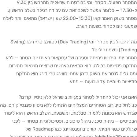
המסחר הפעיל, מסחר יומי בבורסה הישראלית מתרחש בין 9:30
ל-17:30 — כלומר אפשר לשלב זאת עם עבודה רגילה בשלב הראשון.
מסחר בשוק האמריקאי (15:30–22:00 שעון ישראל) מתאים יותר לאלה
שמעוניינים לסחור בשעות הערב.
מה ההבדל בין מסחר יומי (Day Trading) לסווינג טריידינג (Swing
Trading) כשמתחילים?
מסחר יומי פירושו פתיחה וסגירה של עסקאות באותו יום מסחר — ללא
החזקת פוזיציות בלילה. הוא מתאים לאנשים שרוצים תוצאות מהירות
ומסוגלים לנטר את השוק בזמן אמת. סווינג טריידינג הוא החזקת
פוזיציות מיומיים עד שבועות — מתא
האם אני יכול להתחיל לסחור במניות בישראל ללא ניסיון קודם?
כן, לחלוטין. רוב הסוחרים המצליחים התחילו ללא ניסיון פיננסי קודם. מה
שנדרש הוא נכונות ללמוד, סבלנות, ומשמעת. השלב הראשון הוא לימוד
הבסיסים — ניתוח טכני, ניהול סיכונים, ופסיכולוגיית מסחר — לפני
שגוללים כסף אמיתי. קורסים ומנטורינג כמו Roadmap של
Addiction2Success מתחילים בדיוק מנקודת האפס. מה שמבדיל