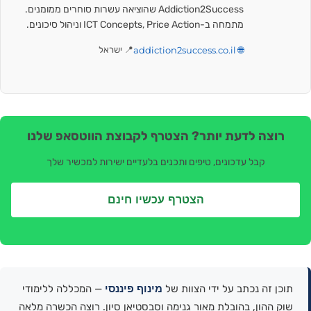
Addiction2Success שהוציאה עשרות סוחרים ממומנים.
מתמחה ב-ICT Concepts, Price Action וניהול סיכונים.
🌐 addiction2success.co.il
📍 ישראל
רוצה לדעת יותר? הצטרף לקבוצת הווטסאפ שלנו
קבל עדכונים, טיפים ותכנים בלעדיים ישירות למכשיר שלך
הצטרף עכשיו חינם
מינוף פיננסי
תוכן זה נכתב על ידי הצוות של
— המכללה ללימודי
שוק ההון, בהובלת מאור גנימה וסבסטיאן סיון. רוצה הכשרה מלאה