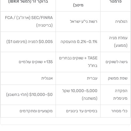
פרמטר
ברוקר זר (למשל IBKR)
מיטב)
SEC/FINRA (ארה"ב) / FCA
רגולציה
רשות ני"ע ישראל
(בריטניה)
עמלת מניה
0.1%–0.2% מהעסקה
$0.005 למניה (מינימום $1)
(ממוצע)
TASE + שווקים נבחרים
גישה לשווקים
135+ שווקים עולמיים
בחו"ל
שפת ממשק
עברית
אנגלית
הפקדה
5,000–10,000 שקל
$0–$10,000 (תלוי בחשבון)
מינימלית
(משתנה)
כלי מסחר
בסיסיים עד בינוניים
מקצועיים ומתקדמים