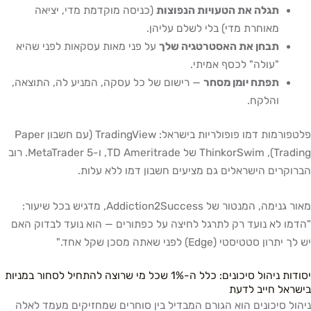
תגלה את הטעויות הנפוצות
(כניסה מוקדמת מדי, יציאה
מאוחרת מדי) בלי לשלם עליהן.
תבחן את האסטרטגיה שלך
על פני מאות עסקאות לפני שהיא
"עולה" לכסף אמיתי.
תפתח יומן מסחר
— רישום של כל עסקה, המניע לה, התוצאה,
והלקח.
פלטפורמות דמו פופולריות בישראל: TradingView (עם חשבון Paper
Trading), ThinkorSwim של TD Ameritrade, ו-MetaTrader 5. רוב
הברוקרים הישראלים גם מציעים חשבון דמו ללא עלות.
מאור גנימה, המנטור של Addiction2Success, מדגיש בכל שיעור:
"הדמו לא נועד רק לתרגל לחיצה על כפתורים — הוא נועד לבדוק האם
יש לך יתרון סטטיסטי (Edge) לפני שאתה מסכן שקל אחד."
יסודות ניהול סיכונים: כלל ה-1% שכל מי שרוצה להתחיל לסחור במניות
בישראל חייב לדעת
ניהול סיכונים הוא הגורם המבדיל בין סוחרים שמחזיקים מעמד לאלה