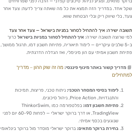
ברוקר מתאים, ומגיע לניהול סיכונים קפדני — הרבה לפני שמרוויחים
שקל אחד. במדריך הזה תמצא את כל מה שאתה צריך לדעת: צעד אחר
צעד, בלי שיווק ריק ובלי הבטחות שווא.
תשובה ישירה: איך להתחיל לסחור במניות בישראל — צעד אחר צעד
למי שרוצה תשובה ישירה:
איך להתחיל לסחור במניות בישראל
כרוך
ב-5 שלבים עיקריים — לימוד תיאוריה, פתיחת חשבון דמו, תרגול ממושך,
פתיחת חשבון אמיתי עם הון מינימלי, ואז הגדלה הדרגתית.
מה זה שוק ההון – מדריך
📘
מדריך קשור באתר מינוף פיננסי:
למתחילים
לימוד בסיסי המסחר הטכני:
ניתוח טכני, פריצות, תמיכות
והתנגדויות, Price Action, ניהול סיכונים.
פתיחת חשבון דמו:
בפלטפורמה כמו ThinkorSwim,
TradingView, או דרך ברוקר ישראלי — לפחות 60-90 יום לפני
שנוגעים בכסף אמיתי.
בחירת ברוקר מתאים:
ברוקר ישראלי מוסדר מול ברוקר בינלאומי