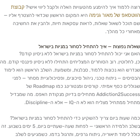
קבוצת
רוצה ללמוד איך להימנע מהטעויות האלה ולקבל ליווי אישי?
הווטסאפ של מאור גנימה
היא המקום הראשון שכדאי להצטרף אליו —
שם תוכל לשאול שאלות, לראות עסקאות חיות, ולהבין את החשיבה
מאחורי כל מהלך.
שאלות נפוצות — איך להתחיל לסחור במניות בישראל
האם אני יכול להתחיל לסחור במניות בישראל ללא ניסיון קודם?
כן, לחלוטין. רוב הסוחרים המצליחים התחילו ללא ניסיון פיננסי קודם. מה
שנדרש הוא נכונות ללמוד, סבלנות, ומשמעת. השלב הראשון הוא לימוד
הבסיסים — ניתוח טכני, ניהול סיכונים, ופסיכולוגיית מסחר — לפני
שגוללים כסף אמיתי. קורסים ומנטורינג כמו Roadmap של
Addiction2Success מתחילים בדיוק מנקודת האפס. מה שמבדיל
מתחיל ממתחיל מצליח הוא לא ה-IQ — אלא ה-Discipline.
כמה שעות ביום צריך להשקיע כדי להתחיל לסחור במניות בישראל?
בשלב הלמידה הראשוני — לפחות שעה-שעתיים ביום, 5 ימים בשבוע. זה
כולל לימוד תיאוריה, ניתוח גרפים, ותרגול בדמו. כשמגיעים לשלב