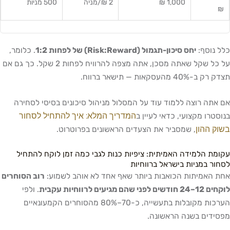
1,000 ₪
2 ₪/מניה
500 מניות
₪
כלל נוסף:
יחס סיכון-תגמול (Risk:Reward) של לפחות 1:2
. כלומר,
על כל שקל שאתה מסכן, אתה מצפה להרוויח לפחות 2 שקל. כך גם אם
תצדק רק ב-40% מהעסקאות — תישאר ברווח.
אם אתה רוצה ללמוד עוד על המסלול מניהול סיכונים בסיסי לסחירה
המדריך המלא: איך להתחיל לסחור
בנוסטרו מקצועי, כדאי לעיין ב
בשוק ההון
, שמסביר את הצעדים הראשונים בפרוטרוט.
עקומת הלמידה האמיתית: ציפיות כנות לגבי כמה זמן לוקח להתחיל
לסחור במניות בישראל ברווחיות
אחת האמיתות הכואבות ביותר שאף אחד לא אוהב לשמוע:
רוב הסוחרים
לוקחים 12–24 חודשים לפני שהם מגיעים לרווחיות עקבית
. ולפי
הערכות מקובלות בתעשייה, כ-70–80% מהסוחרים הקמעונאיים
מפסידים בשנה הראשונה.