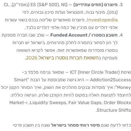
פיוצרס (חוזים עתידיים)
— ES (S&P 500), NQ (נאסד"ק), CL
(נפט). מינוף גבוה, פוטנציאל ועלות סיכון גבוהים. לפי
Investopedia
, פיוצרס מאפשרים שליטה בנכס בשווי עשרות
אלפי דולרים עם מרג'ין של כמה אלפי דולרים בלבד.
חשבון נוסטרו / Funded Account
— שלב שבו חברה מספקת
לך הון לסחור בתמורה לחלק מהרווחים. בישראל יש חברות
נוסטרו מוסדרות שמאפשרות זאת. אפשר לקרוא השוואה
השוואת חברות נוסטרו בישראל 2026
מעמיקה ב
.
שיטת ICT (Inner Circle Trader) — שמאור גנימה מלמד ב-
Addiction2Success — היא גישה שמבוססת על הבנת "Smart
Money": איך מוסדות ובנקים מהלכים את השוק, ואיך הסוחר הקטן יכול
להיצמד לתנועות האלה במקום להיות הקורבן שלהן. הגישה כוללת:
Liquidity Sweeps, Fair Value Gaps, Order Blocks, ו-Market
Structure Shifts.
כדאי לדעת שגם
מיסוי רווחי מסחר בישראל
שונה בין חשבון פרטי