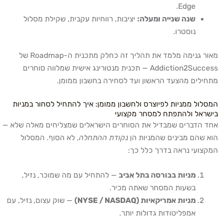
Edge.
שנה שנייה ומעלה:
יציבות, רווחיות עקבית, שקילת מסלול
נוסטרו.
מאור גנימה מלמד את תהליך זה כחלק מתכנית ה-Roadmap של
Addiction2Success — תכנית מנטורינג אישית שמלווה סוחרים
מתחילים מהצעד הראשון ועד לסחירה בחשבון ממומן.
המסלול ממניות לפיוצרס ולחשבון ממומן: איך להתחיל לסחור במניות
בישראל ולהתפתח למסחר מקצועי
אחד הדברים שמבדיל את הסוחרים הישראלים שמצליחים מאלה שלא —
הוא שהם מבינים שהמניות הן
נקודת ההתחלה
, לא הסוף. המסלול
המקצועי נראה בדרך כלל כך:
מניות בבורסה בתל אביב
— להתחיל עם מה שמוכר, נזיל,
בשעות המסחר שאתה מכיר.
מניות אמריקאיות (NYSE / NASDAQ)
— שוק עצום, נזיל, עם
אמפליטודות גדולות יותר.