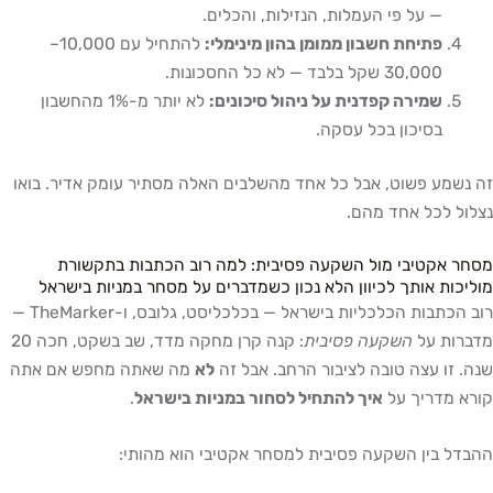
— על פי העמלות, הנזילות, והכלים.
פתיחת חשבון ממומן בהון מינימלי:
להתחיל עם 10,000–
30,000 שקל בלבד — לא כל החסכונות.
שמירה קפדנית על ניהול סיכונים:
לא יותר מ-1% מהחשבון
בסיכון בכל עסקה.
זה נשמע פשוט, אבל כל אחד מהשלבים האלה מסתיר עומק אדיר. בואו
נצלול לכל אחד מהם.
מסחר אקטיבי מול השקעה פסיבית: למה רוב הכתבות בתקשורת
מוליכות אותך לכיוון הלא נכון כשמדברים על מסחר במניות בישראל
רוב הכתבות הכלכליות בישראל — בכלכליסט, גלובס, ו-TheMarker —
מדברות על
השקעה פסיבית
: קנה קרן מחקה מדד, שב בשקט, חכה 20
שנה. זו עצה טובה לציבור הרחב. אבל זה
לא
מה שאתה מחפש אם אתה
קורא מדריך על
איך להתחיל לסחור במניות בישראל
.
ההבדל בין השקעה פסיבית למסחר אקטיבי הוא מהותי: