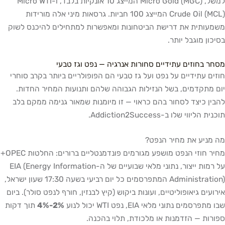
למשל, Micro Gold (MGC) המייצג 10 אונקיות בלבד, ו-Micro WTI
Crude Oil (MCL) המייצג 100 חביות. גרסאות מיני אלה מורידות
משמעותית את דרישת הביטחונות ומאפשרות למתחילים להיכנס לשוק
בסיכון מוגבל יותר.
מסחר בחוזים עתידיים סחורות אנרגיה — נפט וגז טבעי
חוזים עתידיים על נפט ועל גז טבעי הם הפופולריים ביותר בקרב סוחרי
יום מתקדמים, בשל הנזילות הגבוהה שלהם ותנועות המחיר החדות.
להבין כיצד לסחור בהם כראוי — זו מיומנות שמאור גנימה ממקם בלב
תוכנית הליווי שלו ב-Addiction2Success.
מה מניע את מחיר הנפט?
מחיר חוזי הנפט מושפע מגורמים פונדמנטליים ברורים: החלטות OPEC+
על רמות ייצור, נתוני מלאי שבועיים של ה-EIA (Energy Information
Administration) המתפרסמים כל יום רביעי בשעה 17:30 שעון ישראל,
אירועים גיאופוליטיים, ועונות ביקוש (קיץ לבנזין, חורף לנפט סולר). ביום
שבו מתפרסמים נתוני מלאי EIA, נפט WTI יכול לנוע
2%-4%
תוך דקות
ספורות — הזדמנות או מלכודת, תלוי בהכנה.