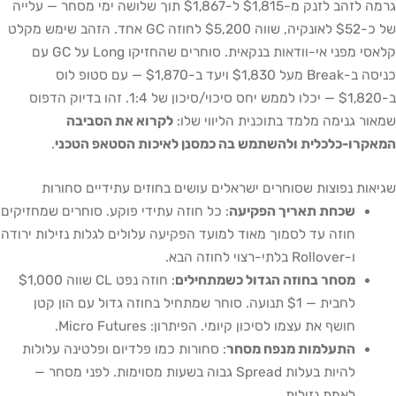
גרמה לזהב לזנק מ-$1,815 ל-$1,867 תוך שלושה ימי מסחר — עלייה
של כ-$52 לאונקיה, שווה $5,200 לחוזה GC אחד. הזהב שימש מקלט
קלאסי מפני אי-וודאות בנקאית. סוחרים שהחזיקו Long על GC עם
כניסה ב-Break מעל $1,830 ויעד ב-$1,870 — עם סטופ לוס
ב-$1,820 — יכלו לממש יחס סיכוי/סיכון של 1:4. זהו בדיוק הדפוס
שמאור גנימה מלמד בתוכנית הליווי שלו:
לקרוא את הסביבה
המאקרו-כלכלית ולהשתמש בה כמסנן לאיכות הסטאפ הטכני
.
שגיאות נפוצות שסוחרים ישראלים עושים בחוזים עתידיים סחורות
שכחת תאריך הפקיעה
: כל חוזה עתידי פוקע. סוחרים שמחזיקים
חוזה עד לסמוך מאוד למועד הפקיעה עלולים לגלות נזילות ירודה
ו-Rollover בלתי-רצוי לחוזה הבא.
מסחר בחוזה הגדול כשמתחילים
: חוזה נפט CL שווה $1,000
לחבית — $1 תנועה. סוחר שמתחיל בחוזה גדול עם הון קטן
חושף את עצמו לסיכון קיומי. הפיתרון: Micro Futures.
התעלמות מנפח מסחר
: סחורות כמו פלדיום ופלטינה עלולות
להיות בעלות Spread גבוה בשעות מסוימות. לפני מסחר —
לאמת נזילות.