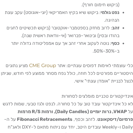
(ביקוש חימום חורף).
נפט גולמי
: ביקוש שיא בקיץ האמריקאי (יוני-אוגוסט) עקב עונת
הנהיגה.
זהב
: לרוב מחזק בספטמבר-אוקטובר (ביקוש תכשיטים לחגים
בהודו ובסין) ובינואר-פברואר (אי-וודאות ראשית שנה).
כסף
: נוטה לעקוב אחרי זהב אך עם אמפליטודה גדולה יותר
ב-30%-50%.
CME Group
כלי עוצמתי לאימות דפוסים עונתיים: אתר
מציע נתונים
היסטוריים מפורטים לכל חוזה, כולל נפח מסחר ממוצע לפי חודש, שניתן
לנצל לבניית "אומדן עונתי" אישי.
אינדיקטורים טכניים מומלצים לסחורות
לא כל אינדיקטור עובד טוב על כל סחורה. לנפט ולגז טבעי, שמות לדגש
על
VWAP, נרות יומיים (Daily Candles), ורמות R/S מרמות
פרמיום/דיסקאונט
. לזהב וכסף,
Fibonacci Retracements
על ה-
Daily ו-Weekly עובדים היטב, יחד עם ניתוח מתאם ל-DXY ולאג"ח