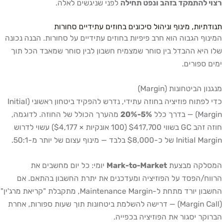
רצוי להתמקד בזהב ונפט תחילה
לפני שניגשים לאלה.
תנודתיות, מינוף וניהול סיכונים בחוזים עתידיים סחורות
המינוף הגבוה הוא חרב פיפיות בחוזים עתידיים על סחורות. הבנה נכונה
שלו היא ההבדל בין סוחר שמצמיח חשבון לבין סוחר שמאבד הכל תוך
ימים ספורים.
מנגנון הביטחונות (Margin)
כדי לפתוח פוזיציה בחוזה עתידי, נדרש להפקיד ביטחון ראשוני (Initial
Margin) — בדרך כלל
5%-20%
מהערך הכולל של החוזה. לדוגמה,
חוזה זהב GC בשווי $417,700 (100 אונקיות × $4,177) עשוי לדרוש
Initial Margin של כ-$8,000 בלבד — מינוף עצום של יותר מ-50:1.
המסלקה מבצעת
Mark-to-Market
יומי: כל יום מחשבים את
הרווח/הפסד על הפוזיציה ומעדכנים את יתרת החשבון בהתאם. אם
החשבון יורד מתחת ל-Maintenance Margin, מתקבלת "קריאת מרג'ין"
(Margin Call) — דרישה להשלמת ביטחונות תוך שעות ספורות, אחרת
הברוקר יסגור את הפוזיציה בכפייה.