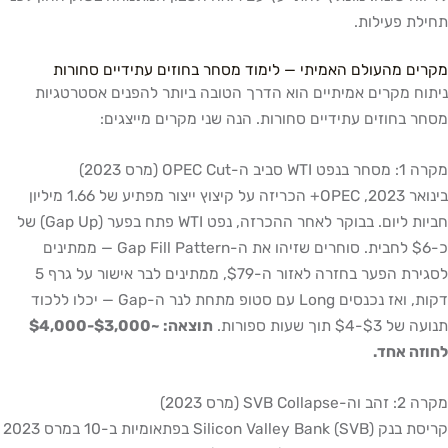
תחילת פעילות.
מקרים מהעולם האמיתי — לימוד מסחר בחוזים עתידיים סחורות
ניתוח מקרים אמיתיים הוא הדרך הטובה ביותר להפנים אסטרטגיות
מסחר בחוזים עתידיים סחורות. הנה שני מקרים מייצגים:
מקרה 1: מסחר בנפט WTI סביב ה-OPEC Cut (מרס 2023)
בינואר 2023, OPEC+ הכריזה על קיצוץ ייצור מפתיע של 1.66 מיליון
חביות ליום. בבוקר לאחר ההכרזה, נפט WTI פתח בפער (Gap Up) של
כ-$6 לחבית. סוחרים שזיהו את ה-Gap Fill Pattern — ממתינים
לסגירת הפער בחזרה לאזור ה-$79, ממתינים לבר אישור על גרף 5
דקות, ואז נכנסים Long עם סטופ מתחת לנר ה-Gap — יכלו ללכוד
תנועה של $3-$4 תוך שעות ספורות.
תוצאה: ~$3,000-$4,000
לחוזה אחד.
מקרה 2: זהב וה-SVB Collapse (מרס 2023)
קריסת בנק Silicon Valley Bank (SVB) בפתאומיות ב-10 במרס 2023