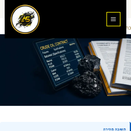
ילוג
תוכן
כתיבת תגובה
טכניקות מסחר
Addiction To Success
/
/ מאת
תשובה מהירה