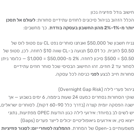
חישוב גודל פוזיציה נכון
הכלל הזהוב בניהול סיכונים לחוזים עתידיים סחורות:
לעולם אל תסכן
יותר מ-1%-2% מהון החשבון בעסקה בודדת
. כך מחשבים:
נניח חשבון של $50,000 ואנחנו סוחרים נפט CL עם סטופ לוס של
$0.50 לחבית. כל $0.01 תנועה ב-CL שווה $10 לחוזה. לכן, סטופ של
$0.50 = $500 סיכון לחוזה. 2% מ-$50,000 = $1,000 — כלומר ניתן
לסחור עד 2 חוזים. זהו החישוב הבסיסי שכל סוחר חוזים עתידיים
סחורות חייב לבצע
לפני
כניסה לכל עסקה.
ניהול פערי לילה (Overnight Gap Risk)
שוקי הסחורות נסחרים כמעט 24 שעות ביממה, 6 ימים בשבוע — אך
ישנה הפסקה יומית קצרה (בדרך כלל 60-90 דקות). לסוחרים ישראלים,
יש לשים לב במיוחד: אירועי לילה כגון הודעות OPEC מפתיעות, נתוני
ייצוא סין, או אירועים גיאופוליטיים יכולים לייצר פערים (Gaps)
משמעותיים ב-Open של המחרת.
ההמלצה לסוחרי יום: לסגור פוזיציות