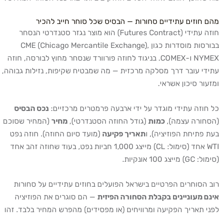
מהם חוזים עתידיים סחורות — הבסיס שכל סוחר חייב להכיר
חוזה עתידי (Futures Contract) הוא מוצר נגזר סטנדרטי הנסחר
בבורסות מוסדרות כגון CME (Chicago Mercantile Exchange),
NYMEX ו-COMEX. בניגוד לחוזה פורוורד שנסחר מחוץ לבורסה, חוזה
עתידי עובר דרך מסלקה מרכזית — מה שמבטיח שקיפות, נזילות גבוהה,
ומזעור סיכון אשראי.
כל חוזה עתידי מוגדר על ידי ארבעה פרמטרים מרכזיים:
נכס הבסיס
(הסחורה עצמה),
כמות
(גודל החוזה הסטנדרטי),
מחיר
(המחיר שסוכם
בעת פתיחת הפוזיציה), ו
תאריך פקיעה
(מועד סיום החוזה). חוזה נפט
WTI אחד (סימול: CL) מייצג 1,000 חביות נפט, בעוד שחוזה זהב אחד
(סימול: GC) מייצג 100 אונקיות.
רוב הסוחרים הפרטיים בישראל הפועלים בחוזים עתידיים על סחורות
אינם מעוניינים בקבלת הסחורה הפיזית
— הם סוגרים את הפוזיציה
לפני תאריך הפקיעה ומרוויחים (או מפסידים) מהפרש המחיר בלבד. זהו