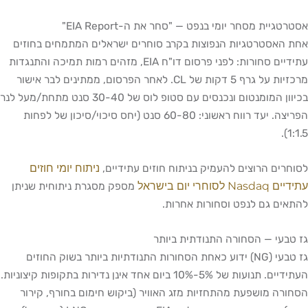
אסטרטגיית מסחר יומי בנפט — "סחר את ה-EIA Report"
אחת האסטרטגיות הנפוצות בקרב סוחרים ישראלים המתמחים בחוזים
עתידיים סחורות: לפני פרסום דו"ח EIA, מזהים רמות תמיכה והתנגדות
מרכזיות על גרף 5 דקות של CL. לאחר הפרסום, ממתינים לבר אישור
בכיוון המומנטום ונכנסים עם סטופ לוס של 30-40 סנט מתחת/מעל לנר
הפריצה. יעד רווח ראשוני: 60-80 סנט (יחס סיכוי/סיכון של לפחות
1:1.5).
ניתוח יומי חוזים
לסוחרים הרוצים להעמיק בניתוח חוזים עתידיים,
עתידיים Nasdaq לסוחרי יום בישראל
מספק מסגרת ניתוחית שניתן
להתאים גם לנפט וסחורות אחרות.
גז טבעי — הסחורה התנודתית ביותר
גז טבעי (NG) ידוע כאחת הסחורות התנודתיות ביותר בשוק החוזים
העתידיים. תנועות של 5%-10% ביום אחד אינן נדירות בתקופות קיצוניות.
הסחורה מושפעת מהתחזיות מזג האוויר (ביקוש חימום בחורף, קירור