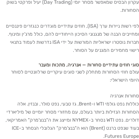
עקרון הבסיס שמאפשר מסחר יומי (Day Trading) יעיל ופרקטי בשוק
הסחורות.
לפי רשות ניירות ערך (ISA), חוזים עתידיים מוגדרים כנגזרים פיננסיים
ומחייבים הבנה של מנגנוני הסיכון הייחודיים להם, כולל מרג'ין ומינוף.
חברות נוסטרו ישראליות המורשות על ידי ISA נדרשות לעמוד בתנאי
רישוי מחמירים המגנים על הסוחר.
סוגי חוזים עתידיים סחורות — אנרגיה, מתכות ומעבר
עולם חוזי הסחורות מתחלק לשני סוגים עיקריים שרלוונטיים לסוחר
היומי הישראלי:
סחורות אנרגיה
כוללות נפט גולמי WTI ו-Brent, גז טבעי, נפט סולר, ובנזין. אלה
הסחורות הנזילות ביותר בעולם, עם מחזורי מסחר יומיים של מיליארדי
דולרים. נפט WTI נסחר ב-NYMEX ומייצג את ה"בנצ'מרק" האמריקאי,
בעוד שנפט ברנט (Brent) הוא ה"בנצ'מרק" הגלובלי הנסחר ב-ICE
Futures Europe.