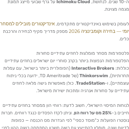
ה-10 שנים. לנחושת,
Ichimoku Cloud
על גרף שבועי מייצג תמונת
מגמה מצוינת.
אינדיקטורים מובילים למסחר
לעומק בשימוש באינדיקטורים מתקדמים,
יומי — בחירה וקומבינציה 2026
מספק מדריך מקיף לבחירה והרכבת
כלים.
פלטפורמות מסחר מומלצות לחוזים עתידיים סחורות
הפלטפורמות הנפוצות ביותר בקרב סוחרי יום ישראלים בחוזים עתידיים
כוללות:
Interactive Brokers
(הפופולרית ביותר בישראל, עם עמלות
תחרותיות),
Thinkorswim
(של TD Ameritrade, ידועה בכלי ניתוח
עוצמתיים), ו-
TradeStation
. כולן מאפשרות גישה מלאה לחוזים
עתידיים על סחורות אנרגיה ומתכות ישירות מישראל.
לנוחות המיסוי הישראלי, חשוב לדעת: רווחי הון ממסחר בחוזים עתידיים
חייבים ב-
25% מס על רווח הון
, וניתן לקזז הפסדים כנגד רווחים. חברות
נוסטרו הפועלות כ"מוסד כספי" לפי הגדרות מס הכנסה — כפופות
לדיווח שונה. מומלץ להתייעץ עם רואה חשבון המתמחה בשוק ההון לפני