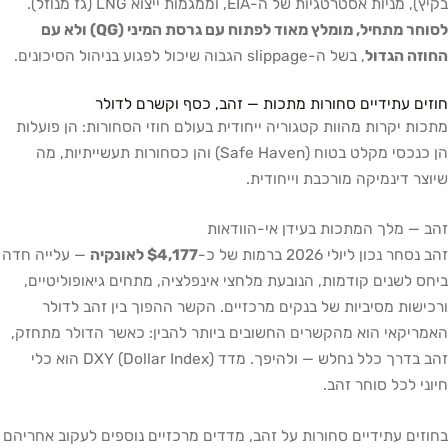
בקיץ), מניות אסטרטגיות של ה-EIA, וממגמות ייצוא LNG (גז מנוזל).
לסוחר מתחיל, מומלץ מאוד לפתוח עם גרסת המיני (QG) ולא עם
החוזה הגדול
, בשל ה-slippage הגבוה שיכול לפגוע בניהול הסיכונים.
חוזים עתידיים סחורות מתכות — זהב, כסף וקשרם לדולר
מתכות יקרות מהוות קטגוריה ייחודית בעולם חוזי הסחורות: הן פועלות
הן כנכסי מקלט בטוח (Safe Haven) והן כסחורות תעשייתיות, מה
שיוצר דינמיקה מורכבת וייחודית.
זהב — מלך המתכות בעידן אי-הוודאות
זהב נסחר נכון ליולי 2026 ברמות של כ-
$4,177 לאונקיה
— עלייה חדה
ביחס לשנים קודמות, הנובעת מלחצי אינפלציה, מתחים גיאופוליטיים,
ורכישות מסיביות של בנקים מרכזיים. הקשר ההפוך בין זהב לדולר
האמריקאי הוא מהקשרים החשובים ביותר להבין: כאשר הדולר מתחזק,
זהב בדרך כלל נחלש — ולהיפך. מדד DXY (Dollar Index) הוא כלי
חיוני לכל סוחר זהב.
בחוזים עתידיים סחורות על זהב, מדדים מרכזיים נוספים לעקוב אחריהם