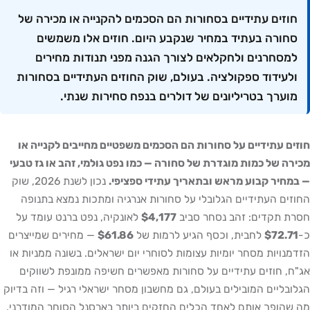
חוזים עתידיים בסחורות הם הסכמים להקנייה או מכירה של
סחורה בעתיד במחיר שנקבע היום. חוזים אלו משמשים
למסחרנים ולחקלאים לצורך הגנה מפני תנודות מחירים
ולעידוד ספקולציה. בעולם, שוק החוזים העתידיים בסחורות
מוערך בטריליונים של דולרים בנפח סחירות שנתי.
חוזים עתידיים על סחורות הם הסכמים משפטיים מחייבים לקנייה או
מכירה של כמות מוגדרת של סחורה — כמו נפט גולמי, זהב או גז טבעי
— במחיר קבוע מראש ובתאריך עתידי ספציפי.
נכון לשנת 2026, שוק
החוזים העתידיים הגלובלי על סחורות אנרגיה ומתכות נמצא בתנופה
חסרת תקדים: זהב נסחר סביב
$4,177
לאונקיה, נפט ברנט עומד על
כ-
$72.71
לחבית, וכסף הגיע לרמות של
$61.86
— מחירים שמייצרים
הזדמנויות מסחר יומיות עצומות לסוחרי יום ישראלים. בשונה ממניות או
אג"ח, חוזים עתידיים על סחורות מאפשרים חשיפה ממונפת לשווקים
הגלובליים המובילים בעולם, גם מחשבון מסחר ישראלי רגיל — וזה בדיוק
מה שהופך אותם לאחד הכלים החזקים ביותר בארסנל הסוחר המודרני.