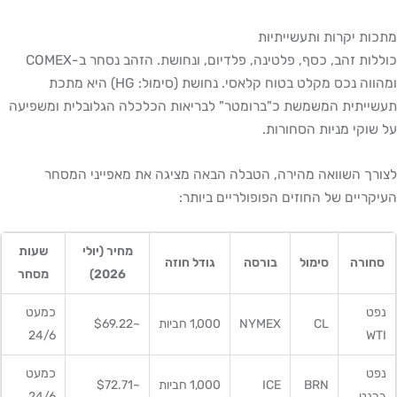
מתכות יקרות ותעשייתיות
כוללות זהב, כסף, פלטינה, פלדיום, ונחושת. הזהב נסחר ב-COMEX
ומהווה נכס מקלט בטוח קלאסי. נחושת (סימול: HG) היא מתכת
תעשייתית המשמשת כ"ברומטר" לבריאות הכלכלה הגלובלית ומשפיעה
על שוקי מניות הסחורות.
לצורך השוואה מהירה, הטבלה הבאה מציגה את מאפייני המסחר
העיקריים של החוזים הפופולריים ביותר:
מחיר (יולי
שעות
סחורה
סימול
בורסה
גודל חוזה
2026)
מסחר
נפט
כמעט
CL
NYMEX
1,000 חביות
~$69.22
24/6
WTI
נפט
כמעט
BRN
ICE
1,000 חביות
~$72.71
ברנט
24/6