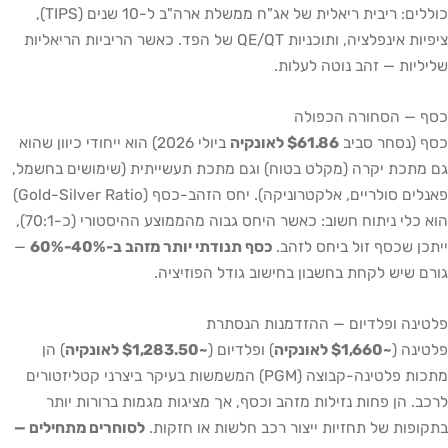
כוללים: ריבית ריאלית של אג"ח ממשלת ארה"ב ל-10 שנים (TIPS),
ציפיות אינפלציה, ותוכניות QE/QT של הפד. כאשר הריביות הריאליות
שליליות — זהב נוטה לעלות.
כסף — הסחורה הכפולה
כסף (נסחר סביב
$61.86 לאונקיה
ביולי 2026) הוא ייחודי כיוון שהוא
גם מתכת יקרה (מקלט בטוח) וגם מתכת תעשייתית (שימושים בחשמל,
פאנלים סולריים, אלקטרוניקה). יחס הזהב-כסף (Gold-Silver Ratio)
הוא כלי ניתוח חשוב: כאשר היחס גבוה מהממוצע ההיסטורי (כ-70:1),
ייתכן שכסף זול ביחס לזהב.
כסף תנודתי יותר מזהב ב-40%-60%
—
גורם שיש לקחת בחשבון בחישוב גודל הפוזיציה.
פלטינה ופלדיום — ההזדמנות הנסתרת
פלטינה (
~$1,660 לאונקיה
) ופלדיום (
~$1,283.50 לאונקיה
) הן
מתכות פלטינה-קבוצה (PGM) המשמשות בעיקר ביצרני קטליזטורים
לרכב. הן פחות נזילות מזהב וכסף, אך מציגות מגמות ברורות יותר
בתקופות של תחזיות ייצור רכב חלשות או חזקות.
לסוחרים מתחילים —