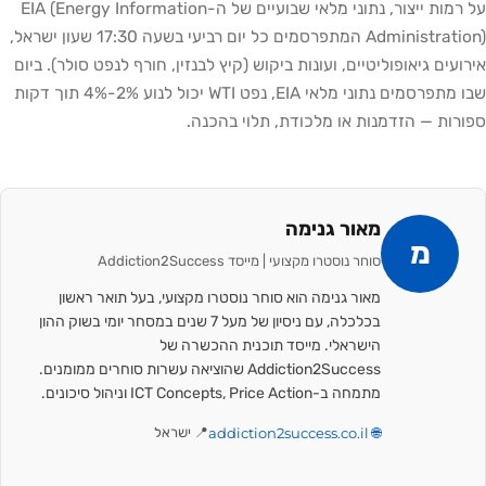
על רמות ייצור, נתוני מלאי שבועיים של ה-EIA (Energy Information
Administration) המתפרסמים כל יום רביעי בשעה 17:30 שעון ישראל,
אירועים גיאופוליטיים, ועונות ביקוש (קיץ לבנזין, חורף לנפט סולר). ביום
שבו מתפרסמים נתוני מלאי EIA, נפט WTI יכול לנוע 2%-4% תוך דקות
ספורות — הזדמנות או מלכודת, תלוי בהכנה.
מאור גנימה
מ
סוחר נוסטרו מקצועי | מייסד Addiction2Success
מאור גנימה הוא סוחר נוסטרו מקצועי, בעל תואר ראשון
בכלכלה, עם ניסיון של מעל 7 שנים במסחר יומי בשוק ההון
הישראלי. מייסד תוכנית ההכשרה של
Addiction2Success שהוציאה עשרות סוחרים ממומנים.
מתמחה ב-ICT Concepts, Price Action וניהול סיכונים.
🌐 addiction2success.co.il
📍 ישראל