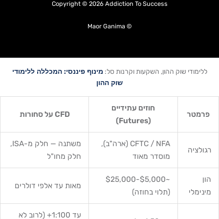
Copyright © 2026 Addiction To Success
© Maor Ganima
מינוף פיננסי: המכללה ללימודי
ללימודי שוק ההון, השקעות וקרנות סל:
שוק ההון
חוזים עתידיים
פרמטר
CFD על סחורות
(Futures)
CFTC / NFA (ארה"ב),
משתנה — חלק מ-ISA,
רגולציה
מוסדר מאוד
חלק מחו"ל
הון
~$5,000-$25,000
מאות עד אלפי דולרים
מינימלי
(תלוי בחוזה)
עד 1:100+ (לרוב לא