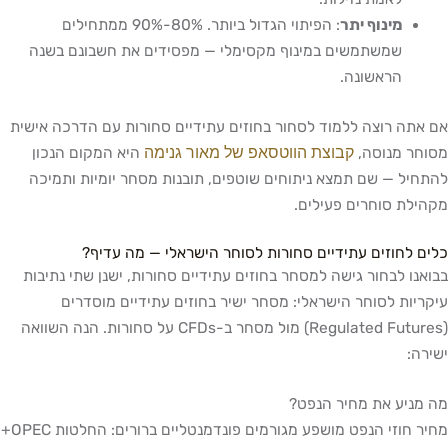
מינוף יתר
: הפיתוי הגדול ביותר. 80%-90% ממתחילים
שמשתמשים במינוף מקסימלי — מפסידים את חשבונם בשנה
הראשונה.
אם אתה רוצה ללמוד לסחור בחוזים עתידיים סחורות עם הדרכה אישית
קבוצת הווטסאפ של מאור גנימה
מסוחר מנוסה,
היא המקום הנכון
להתחיל — שם תמצא ניתוחים שוטפים, תובנות מסחר יומיות ותמיכה
מקהילת סוחרים פעילים.
כלים לחוזים עתידיים סחורות לסוחר הישראלי — מה עדיף?
בבואנו לבחור גישה למסחר בחוזים עתידיים סחורות, ישנן שתי נתיבות
עיקריות לסוחר הישראלי: מסחר ישיר בחוזים עתידיים מוסדרים
(Regulated Futures) מול מסחר ב-CFDs על סחורות. הנה השוואה
ישירה:
מה מניע את מחיר הנפט?
מחיר חוזי הנפט מושפע מגורמים פונדמנטליים ברורים: החלטות OPEC+