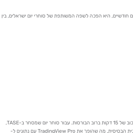
בעולם לניתוח טכני. עם מעל 1.2 מיליון משתמשים ישראלים פעילים חודשיים, היא הפכה לשפה המשותפת של סוחרי יום ישראלים, בין
. גרסת החינם של TradingView מציגה נתונים עם עיכוב של 15 דקות ברוב הבורסות. עבור סוחר יום שמסחר ב-TASE,
עיכוב של 15 דקות הוא הבדל בין רווח להפסד. לקבלת נתונים בזמן אמת מ-TASE תצטרכו לשלם תוספת חודשית של ~$10 מעבר לתוכנית הבסיסית, מה שהופך את TradingView Pro עם נתונים ל-