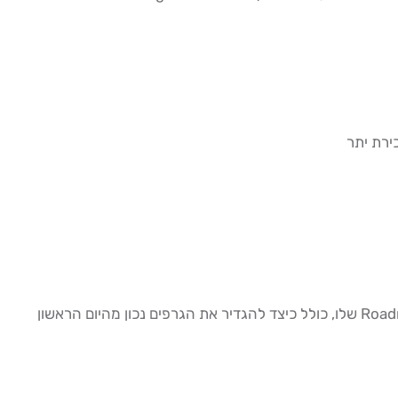
מאור גנימה, מנטור המסחר הוותיק של Addiction2Success, מלמד את השימוש ב-TradingView כחלק בלתי נפרד מתכנית ה-Roadmap שלו, כולל כיצד להגדיר את הגרפים נכון מהיום הראשון