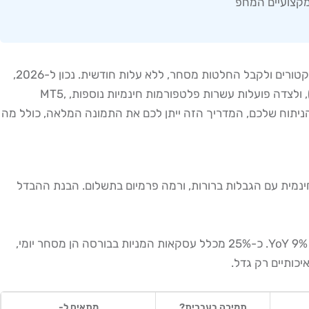
ומקצועיים המחפ
הם תוכנות, אתרים ואפליקציות המאפשרים לסוחרים לנתח גרפים, לזהות דפוסי מחיר, להשתמש באינדיקטורים ולקבל החלטות מסחר, ללא עלות חודשית. נכון ל-2026,
(עלייה של 25% מ-2024), ולצדה פועלות עשרות פלטפורמות חינמיות נוספות, MT5,
ות ולמקסם את יכולת הניתוח שלכם, המדריך הזה ייתן לכם את התמונה המלאה, כולל מה
 חינמית עם הגבלות ברורות, ורמה פרמיום בתשלום. הבנת ההבדל
בבורסת תל-אביב (TASE), עלייה של 9% YoY. כ-25% מכלל עסקאות המניות בבורסה הן מסחר יומי,
תמיכה בעברית?
מתאים ל-