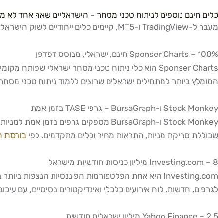
כלים חינם נוספים לניתוח טכני מסחר – הישראליים שאף אחד לא מכ
מעבר ל-TradingView ו-MT5, קיימים כלים ייחודיים לשוק הישראלי שמציעים יתרונות שהמתחרים הגלובליים פשוט לא יכולים לספק.
Sponser Charts – 100% חינם, ישראלי, מבוסס דפדפן
Sponser Charts הוא כלי ניתוח טכני מסחר ישראלי 
המומלץ ביותר למתחילים ישראלים שרוצים ללמוד ניתוח טכני מסחר 
Stock Monkey ו-BursaGraph – גרפי TASE בזמן אמת
שכוללת סריקת מניות, התראות מחיר וכלים מתקדמים. לפי
בורסת ת
Investing.com – 8 מיליון כניסות חודשיות מישראל
לגרפים, חדשות, לוח אירועים כלכלי ואינדיקטורים בסיסיים, עם עיכוב של 15 דקות בנת
Yahoo Finance – 2.5 מיליון ישראלים חודשית