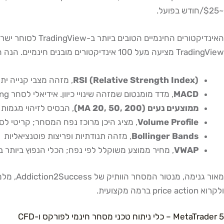
~$25/חודש בפועל.
האינדיקטורים החינמיים הטובים ביותר ב-TradingView לסוחר ישראלי
TradingView מציעה מעל 100 אינדיקטורים מובנים חינמיים. הנה הבחירות הטובות ביותר לניתוח טכני מסחר יומי:
RSI (Relative Strength Index)
, מזהה מצבי קנייה יתר ומכירת יתר. ה
MACD
, מדד מומנטום שמזהה שינויי כיוון. אידיאלי לסחר swing
ממוצעים נעים (MA 20, 50, 200)
, הבסיס לזיהוי מגמות
Volume Profile
, מציג היכן מרוכז נפח המסחר; קריטי לסחר י
Bollinger Bands
, מזהה תנודתיות ופריצות פוטנציאליות
VWAP
, מחיר ממוצע משוקלל לפי נפח; הכלי הנפוץ ביותר בקרב prop traders י
ולקרוא price action ברמה מקצועית.
MetaTrader 5 – כלי ניתוח טכני מסחר חינמי לפורקס ו-CFD