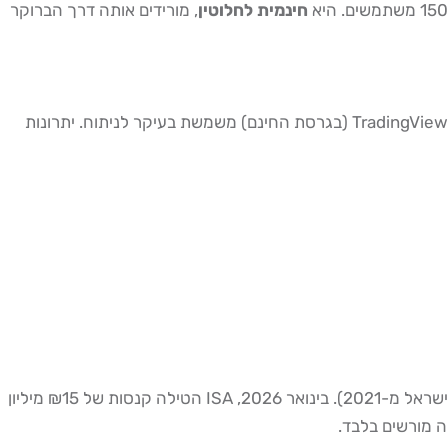
חינמית לחלוטין
, מורידים אותה דרך הברוקר
MT5 אינה רק כלי גרפים, היא פלטפורמת מסחר מלאה. ההבדל המהותי: ב-MT5 אפשר לבצע עסקאות בפועל ישירות מהממשק, בעוד TradingView (בגרסת החינם) משמשת בעיקר לניתוח. יתרונות
, מסחר בפורקס בישראל כפוף לאיסור מינוף מעל 1:30 (תקנה EU MiFID II, מיושמת בישראל מ-2021). בינואר 2026, ISA הטילה קנסות של ₪15 מיליון