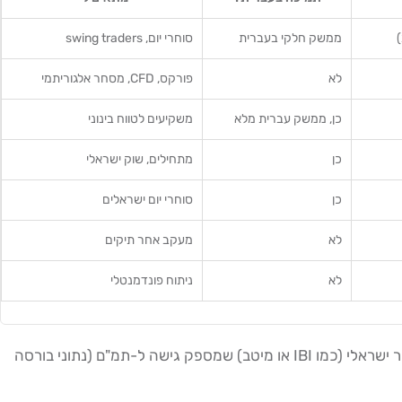
ממשק חלקי בעברית
סוחרי יום, swing traders
לא
פורקס, CFD, מסחר אלגוריתמי
כן, ממשק עברית מלא
משקיעים לטווח בינוני
כן
מתחילים, שוק ישראלי
כן
סוחרי יום ישראלים
לא
מעקב אחר תיקים
לא
ניתוח פונדמנטלי
אם אתם סוחרי יום ישראלים שצריכים נתונים בזמן אמת, תצטרכו לשלם, אלא אם כן אתם משתמשים בכלים של ברוקר ישראלי (כמו IBI או מיטב) שמספק גישה ל-תמ"ם (נתוני בורסה