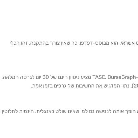
רטיס אשראי. הוא מבוסס-דפדפן, כך שאין צורך בהתקנה. זהו הכלי
Stock Monkey ו-BursaGraph מספקים גרפים בזמן אמת למניות ישראליות וארה"ב, יתרון משמעותי לסוחרי יום ישראלים שמסחרים ב-TASE. BursaGraph מציע ניסיון חינם של 30 יום לגרסה המלאה,
פות ביותר בישראל עם 8 מיליון כניסות חודשיות (2025). הממשק העברי המלא הופך אותה לנגישה גם למי שאינו שולט באנגלית. חינמית לחלוטין