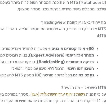
MT5 (MetaTrader 5) היא תוכנת המסחר הפופולרית ביותר בעולם לפורקס ו-CFD, ומשמשת כ-15% מסוחרי היום הישראלים, כ-150,000 משתמשים. היא
שלכם ומקבלים גישה מיידית לניתוח טכני מסחר מקצועי.
מה ייחודי ב-MT5 לעומת TradingView?
MT5:
30+ אינדיקטורים מובנים
+ אפשרות להוריד אינדיקטורים מו
מסחר אלגוריתמי (Expert Advisors)
, בניית רובוטים למס
בדיקה היסטורית (Backtesting)
, בדיקת אסטרטגיות על 
חשבון דמו חינמי
, תרגול ללא סיכון עם כסף וירטואלי
נתפס בחינם
מכל ברוקר מורשה (IBI מספק MT5 לחשבונות נוסטרו)
MT5 בישראל – מה הבעיה?
על פי תקנות
רשות ניירות ערך הישראלית (ISA)
על 12 ברוקרים בגין הפרות מינוף, מה שמדגיש את חשיבות העבודה עם ברוקרים מורשים בלבד. MT5 זמינה בישראל דרך 28 חברי בורסה מורשים בלבד.