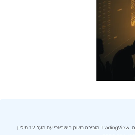
כלים חינם לניתוח טכני מסחר הם פלטפורמות תוכנה בחינם המאפשרות סוחרים לנתח תנועות מחירי נכסים ולקבל החלטות השקעה. TradingView מובילה בשוק הישראלי עם מעל 1.2 מיליון