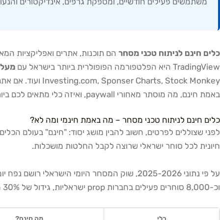
משתמשים פעילים חודשיים, ומספקת גרפים, אינדיקטורים והנעות
כלים חינם לניתוח טכני מסחר
TradingView היא הפלטפורמה הפופולרית ביותר בישראל עם
מעל 1.2 מיליון משתמשים פעילים חוד
s, Stock Monkey
באמת חינם, מה מוסתר מאחורי paywall, ואיזה כלי מתאים לכם ביותר בהתאם לסגנון המסחר שלכם.
כלים חינם לניתוח טכני מסחר – מה באמת חינמי ומה לא?
לפני שצוללים לפרטים, חשוב להבין מושג יסוד: "חינם" בעולם הכלי
חיונית לכל סוחר ישראלי שרוצה לקבל החלטות מושכלות.
על פי נתוני 2025-2026, שוק המסחר היומי הישראלי רושם נפח יומי ממוצע של
וכ-8,000 סוחרים פעילים בחברות prop ישראליות, גידול של 30% מ-2024. עם נתונים אלה ברקע, ברור מדוע הביקוש לכלים חינמיים איכותיים רק גדל.
כלי
מה חינם?