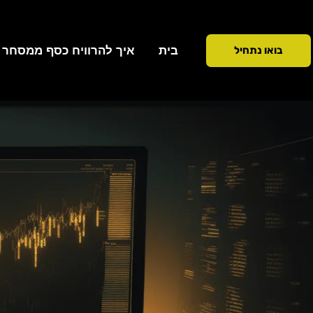
ילוג
תוכן
בית
איך להרוויח כסף ממסחר ב 90 ימ
בואו נתחיל
כתיבת תגובה
/
כלים ופלטפורמות
/ מאת
ddiction To Success