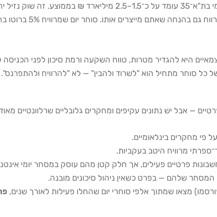
המציאות של בורסת תל אביב מוסיפה ממד נוסף: היקף המחזור היומי בת"
מרווחי ה־Bid/Ask, ומס 
איים היא להגדיר מטרות, טווח השקעה ורמת סיכון לפני הכניסה 
טיים — אבל יש נתונים עקיפים ומחקרים גלובליים שרלוונטיים מאו
ל פי מחקרים בינלאומיים.
המסחר שלהם — בפרט כשאין ניהול סיכונים מובנה.
סמו) מצאו שמתוך אלפי סוחרי יום שהחלו פעילות לאורך שנים,
פחו