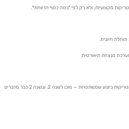
יקות מקצועיות, ולא רק לפי "כמה כסף הרווחתי".
מי שמגיע לסוף השנה הראשונה עם Track Record של 6 חודשים עקביים, יומן עסקאות מלא, Drawdown שנתי כולל של 20–25%, ומטריקות ביצוע שמשתפרות — מוכן לשנה 2. ובשנה 2 כבר מדברים