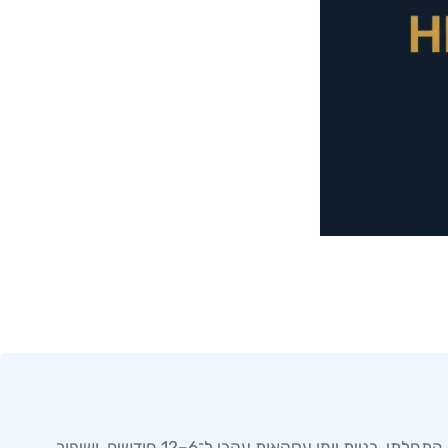
יעד ריאלי הוא יעד שרידות והשלמת מחזור לימוד, ולא הרווחה. סוחר בשנה הראשונה צריך להתמקד בשמירה על עד 70–80% מהון התחלתי, בניית יומן עסקאות עקבי ל־6–12 חודשים, ושיפור