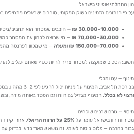
הון התחלתי אופייני בישראל
על פי הנתונים הזמינים בשוק המקומי, סוחרים ישראלים מתחילים בט
10,000–30,000 ₪
— חובבים שמסחר הוא תחביב/ניסיון
30,000–70,000 ₪
— מי שרוצה לבחון את המסחר כמשל
70,000–150,000 ₪ ומעלה
— מי שמכוון לפרנסה מהמסחר בט
חשוב: הסכום שמוקצה למסחר צריך להיות כסף שאתם
יכולים להר
מינוף — עם ומבלי
בבורסת תל אביב, המינוף על מניות יכול להגיע לפי 2–3 מההון. במסחר בארה"ב דרך ברוקר אמריקאי, לעתים ניתן מינוף intraday של פי 4–6.
ורצוי לא בכלל.
המינוף מגדיל גם רווח וגם הפסד באותה מידה, וב
מיסוי — גורם שרבים שוכחים
מס רווח הון בישראל עומד על
25% על הרווח הריאלי
, אחרי קיזוז
גבוה בהרבה — פלוס ביטוח לאומי. זה נושא שמאוד כדאי לבדוק עם ר