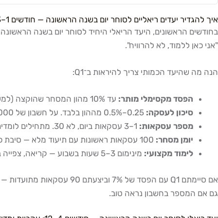
איך להגדיר יעדים ריאליים לסוחר יום בשנה הראשונה — חודשים 1–3: שרידות ולמידה
בחודשים הראשונים, היעד הריאלי היחיד לסוחר יום בשנה הראשונה
"אני כאן ללמוד, לא להרוויח".
הנה מה שהיעד הכמותי צריך להיראות ב־Q1:
הפסד מקסימלי מותר:
עד 10% מהון המסחר שהוקצה (למשל, על 50,000 ₪ — לא יותר מ־5,000 ₪ הפסד כולל ב־3 חודשים)
סיכון לעסקה:
0.25–0.5% מההון בלבד. על חשבון של 50,000 ₪ — זה 125–250 ₪ לעסקה. לא פי 10.
מספר עסקאות:
1–3 עסקאות ביום, לא 30. מתחילים לומדים מעסקאות, לא ממספר הפוזיציות.
יומן מסחר:
100 עסקאות ראשונות עם תיעוד מלא — סיבת כניסה, סוג סטאפ, רגשות, תוצאה. זה ה"דאטה" שממנו תלמדו.
לימוד מקצועי:
מינימום 3–5 שעות בשבוע — קריאה, צפייה בסקירות, ניתוח עסקאות שעברו.
גם אם המספר בחשבון נראה טוב.