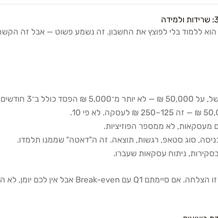
 הוא ללמוד בלי לפוצץ את החשבון. זה נשמע פשוט — אבל זה הקש
אם סיימתם Q1 עם הפסד של 7% וביצעתם 90 עסקאות מ