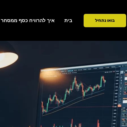
ילוג
תוכן
בית
איך להרוויח כסף ממסחר ב 90 ימ
בואו נתחיל
כתיבת תגובה
/
הכשרה ולימוד
/ מאת
Addiction To Success