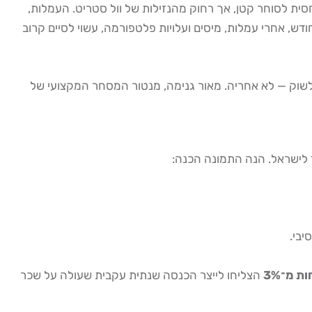
א־35 עומד על כ־1.5–2.5 מיליארד ₪ בממוצע. זה שוק נזיל יחסית לסוחר קטן, אך רחוק מהנזילות של וול סטריט. העמלות,
רווח ההון של 25% — כל אלה "אוכלים" מהרווח גם בהנחה שאתם מייצרים אותו. סוחר יום שמרוויח 5% ברוטו בחודש, אחרי עמלות, מיסים ועלויות פלטפורמה, עשוי לסיים קרוב
לשוק — לא אחריה. מאור גנימה, מנטור המסחר המקצועי של
ד לישראל. הנה התמונה הכנה:
ת מ־3%
הצליחו לייצר הכנסה שנתית עקבית שעולה על שכר