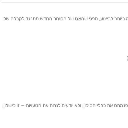
ה ביותר לביצוע, מפני שהאגו של הסוחר החדש מתנגד לקבלה של
תועדות — זו הצלחה. אם סיימתם Q1 עם Break-even אבל אין לכם יומן, לא הפנמתם את כללי הסיכון, ולא יודעים לנתח את הטעויות — זו כישלון,