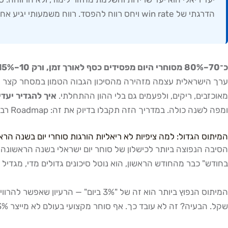
הדרגתי של win rate ויחס רווח להפסד. רווח משמעותי יגיע אחרי שלב זה בלבד.
כ־70–80% מסוחרי היום מפסידים כסף לאורך זמן, ורק 10–15% שורדים מעבר לשלוש שנים.
ערך הישראלית עצמה מזהירה מהסיכון הגבוה הטמון במסחר קצר טו
מאוכזבים, ריקים, ולפעמים גם בלי ההון ההתחלתי.
איך להגדיר יעד
ומפה לשנה כולה. במדריך הזה תקבלו בדיוק את זה: Roadmap רבעוני, יעדים כמותיים, טבלת Drawdown מפורטת, ומטריקות שמודדות הצלחה גם כשהחשבון עוד לא מוכיח רווח.
המיתוס הגדול: למה ציפיות לא ריאליות הורגות סוחרי יום בשנה הר
בחודש" כבר מהחודש הראשון, הוא נוטל סיכונים גדולים מדי, מגדיל
שקל. הבעיה? זה לא עובד כך. אף סוחר מקצועי בעולם לא מייצר 3% ביום בעקביות. וורן באפט, המשקיע הגדול ביותר בהיסטוריה, מייצר כ־20% לשנה לאורך עשורים — לא לחודש.