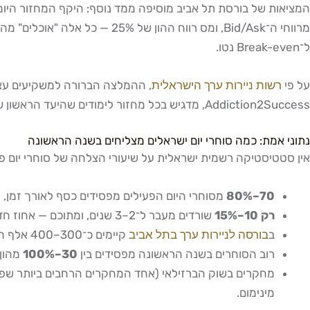
ל־Break-even נטו.
על פי
רשות ניירות ערך הישראלית
, ההמלצה הברורה למשקיעים עצמ
Addiction2Success, מדגיש בכל מחזור לימודים שהיעד הראשון של כל סוחר מתחיל הוא "לשרוד ולהבין" — לא "להרוויח ולהתפרנס".
נתוני אמת: כמה סוחרי יום ישראלים מצליחים בשנה הראשונה
אין סטטיסטיקה רשמית ישראלית על שיעורי הצלחה של סוחרי יום פר
70–80%
מסוחרי היום הפעילים מפסידים כסף לאורך זמן, ע
רק 10–15%
שורדים מעבר ל־2–3 שנים, ומתוכם — אחוז חד־ספרתי מרוויח היטב בעקביות.
ב
בורסה לניירות ערך בתל אביב
קיימים כ־300–400 אלף חשבונות פרטיים פעילים, אך חלק קטן מהם עוסק במסחר יומי אינטנסיבי.
רוב הסוחרים בשנה הראשונה מפסידים בין
30–100%
מהון 
מחקרים בשוק הברזילאי (אחד המחקרים הרחבים ביותר שפור
מינימום.