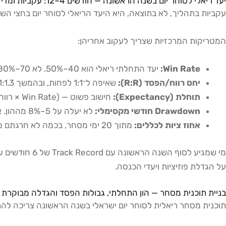
יעד ריאלי לסוחר יום בשנה הראשונה — חודשים 4–12: עקביות ומדידת ביצועים
עקביות בתהליך, לא בתוצאה, היא היעד הריאלי לסוחר יום בחצי השנ
המטריקות המרכזיות שצריך לעקוב אחריהן:
Win Rate:
יעד התחלתי ריאלי הוא 40–50%. לא 70–80% — זה לא ריאלי למתחיל. Win rate של 45% עם R:R של 1:1.5 מניב תוחלת חיובית.
יחס רווח/הפסד (R:R):
שאיפה ל־1:1 לפחות, ובהמשך 1:1.3–1.5. הרווח הממוצע גדול מעט מההפסד הממוצע.
תוחלת (Expectancy):
חישוב פשוט — (Win Rate × רווח ממוצע) פחות (Loss Rate × הפסד ממוצע). כל מספר חיובי הוא מערכת מנצחת תיאורטית.
Drawdown חודשי מקסימלי:
לא יעלה על 5–8% מההון. אם חדשתם חודש ב־8% — עצרו, נתחו, אל תמשיכו "לנסות לחזור".
אחוז ציות לכללים:
מתוך 20 ימי מסחר, בכמה לא חרגתם מגודל הסיכון שקבעתם? יעד: 85%+.
על הגדלת פוזיציות ויעדי הכנסה.
בניית תוכנית מסחר — הון התחלתי, גבולות הפסד והגדלה מבוקרת
תוכנית מסחר ריאלית לסוחר יום ישראלי בשנה הראשונה צריכה לה