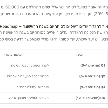
מה זה אומר בפועל לסוחר ישראלי? שאם התחלתם עם 50,000 ₪ ייעודיים למסחר, ה"הצלחה" בשנה הראשונה אינה "הכפלת ההון" — היא
5–30%) תוך צבירת ניסיון, יומן עסקאות מלא ומערכת מסחר שניתן לשפר. המטרה המרכזית היא שרידות, לימוד ומדידת ביצועים — הרבה לפני שמדברים על משיכת שכר קבוע מהמסחר.
איך להגדיר יעדים ריאליים לסוחר יום בשנה הראשונה — Roadmap רבעוני
הגישה הנכונה להגדרת יעדים ריאליים לסוחר יום בשנה הראשונה היא
רבעון יש יעד איכותי, יעד כמותי ו־KPI מדיד שמאפשר לדעת בסוף כל שלב — האם התקדמתם.
רבעון
מיקוד עיקרי
Q1 (חודשים 1–3)
לימוד, סימולטור, בניית שיטה
Q2 (חודשים 4–6)
מסחר בכסף קטן, בניית עקביות
Q3 (חודשים 7–9)
שיטתיות, עמידה בכללים
Q4 (חודשים 10–12)
הערכה, התאמה ותכנון שנה 2