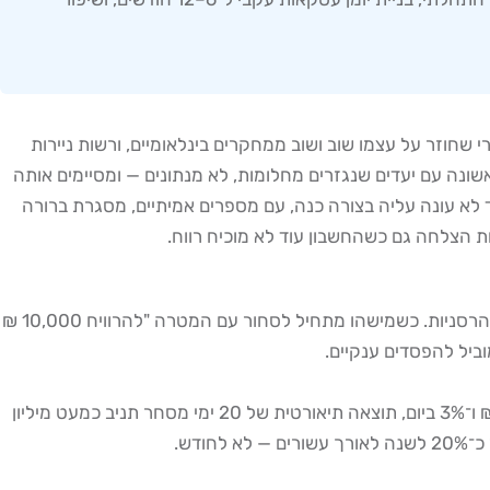
 שחוזר על עצמו שוב ושוב ממחקרים בינלאומיים, ורשות ניירות
נה עם יעדים שנגזרים מחלומות, לא מנתונים — ומסיימים אותה
א עונה עליה בצורה כנה, עם מספרים אמיתיים, מסגרת ברורה
הסיבה הנפוצה ביותר לכישלון של סוחר יום ישראלי בשנה הראשונה אינה חוסר ידע טכני — היא ציפיות לא ריאליות שמובילות להחלטות הרסניות. כשמישהו מתחיל לסחור עם המטרה "להרוויח 10,000 ₪
ביל להפסדים ענקיים.
המיתוס הנפוץ ביותר הוא זה של "3% ביום" — הרעיון שאפשר להרוויח 3% על ההון כל יום ולהכפיל אותו תוך חודש. עם הון של 50,000 ₪ ו־3% ביום, תוצאה תיאורטית של 20 ימי מסחר תניב כמעט מיליון