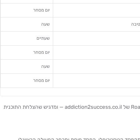
יום מסחר
יבה
שעה
שעתיים
יום מסחר
שעה
יום מסחר
מאור גנימה, מנטור מסחר יומי ונוסטרו מחדרה עם ניסיון של למעלה מ-6 שנים, מלמד את תוכנית השיקום הזו כחלק מתכנית ה-Roadmap של addiction2success.co.il — ומדגיש שהצלחת התוכנית
ע שהוא מגודר מהפסד קטסטרופלי, הפחד פוחת ומרחב הפעולה הרציונלי