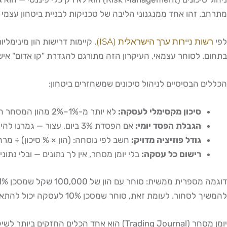
מתרחב. זהו אחד ממנגנוני הליבה של טכניקות לבניית ביטחון עצמי
לפי
רשות ניירות ערך הישראלית (ISA)
בתחום. לסוחר עצמאי, העיקרון הזה מתורגם להגדרת "קו אדום" איש
הכללים הבסיסיים לניהול סיכונים שמשחזרים ביטחון:
סיכון מקסימלי לעסקה:
לא יותר מ-1%–2% מהון המסחר הכולל בעסקה בודדת
הגבלת הפסד יומי:
אם הפסדת 3% ביום, עצור — גמרנו להיום
גודל פוזיציה מדויק:
חשב לפי נוסחה: (הון × % סיכון) ÷ מר
רישום כל עסקה:
בלי יומן מסחר, אין לך נתונים — ובלי נתוני
להמשיך לסחור. לעומת זאת, סוחר שמסכן 10% לעסקה יכול להתאפס אחרי 10 הפסדים. ההבדל בין השניים? לא האסטרטגיה — ניהול הסיכון.
יומן מסחר (Trading Journal) הוא אחד הכל