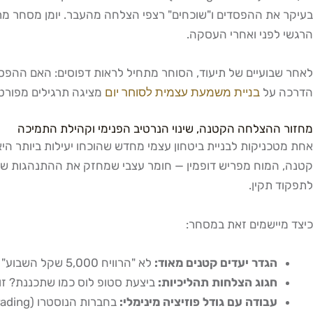
בעיקר את ההפסדים ו"שוכחים" רצפי הצלחה מהעבר. יומן מסחר מתעד
הרגשי לפני ואחרי העסקה.
לאחר שבועיים של תיעוד, הסוחר מתחיל לראות דפוסים: האם ההפס
הדרכה על
בניית משמעת עצמית לסוחר יום
מציגה תרגילים מפורטים
מחזור ההצלחה הקטנה, שינוי הנרטיב הפנימי וקהילת התמיכה
אחת מטכניקות לבניית ביטחון עצמי מחדש שהוכחו יעילות ביותר ה
קטנה, המוח מפריש דופמין — חומר עצבי שמחזק את ההתנהגות שהוב
לתפקוד תקין.
כיצד מיישמים זאת במסחר:
הגדר יעדים קטנים מאוד:
לא "הרוויח 5,000 שקל השבוע" אלא "בצע 3 עסקאות שמחזיקות ביחס סיכוי-סיכון של לפחות 1:2"
חגוג הצלחות תהליכיות:
ביצעת סטופ לוס כמו שתכננת? זו
עבודה עם גודל פוזיציה מינימלי: