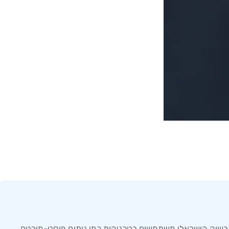
 בשוק הישראלי משתמשים בטכניקות כמו ניתוח פוסט-מורטם