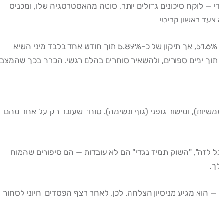
הפסדים מהר מדי — לוקח סיכונים גדולים יותר, סוטה מהאסטרטגיה שלו, ומכניס
צעד ראשון קריטי.
בשוק הישראלי של 2026, הלחץ גדול במיוחד. מדד ת"א-35 סיים את 2024 עם עלייה של 27.36% ואת 2025 עם זינוק חסר תקדים של 51.6%, אך תיקון של כ-5.89% תוך חודש אחד בלבד מיני השיא
וק חודשים של רווחים תוך ימים ספורים, ולהשאיר סוחרים בהלם רגשי. הכרה בכך שהמצב
שיות), ומישור גופני (גוף ונשימה). סוחר שעובד רק על אחד מהם
ל לזה", "השוק תמיד נגדי" הם לא עובדות — הם סיפורים שהמוח
ך.
 הוא מגיע מניסיון הצלחה. לכן, לאחר רצף הפסדים, חיוני לסחור