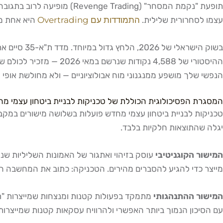
תופעת "נקמת המסחר" (ading
עצמו לסחרורית שלילית.
התמודדות עם Overtrading
היא אחת מה
ההיסטורי של 4,588 נקו
הנפשי שלך מושפע ממנגנוני מוח אבולוציוניים — ולא מחולשת אופי 
המסגרת הפסיכולוגית הכוללת של טכניקות לבניית ביטחון עצמי מ
טכניקות לבניית ביטחון עצמי מחדש פועלות בשלושה מישורים במקביל:
יגלה שהתוצאות חלקיות בלבד.
המישור הקוגניטיבי
עוסק בזיהוי ואתגור של האמונות השליליות שנו
מייצר כדי להגיע להסברים מהירים. הטכניקה: כתוב את המחשבה הש
המישור ההתנהגותי
מתמקד בפעולות קטנות ומנצחות שמייצרות "ראי
עם הסיכון הנמוך ביותר האפשרי ולהרוויח עסקאות קטנות שמייצרות 