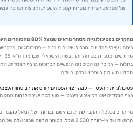
של עסקות, הגדרת מטרות קטנות הישגות, וקבוצות תמיכה עמיתים. מחקרים מ
מחקרים בפסיכולוגיית מסחר מראים שמעל 80% מהסוחרים היומיים נוטשים את השוק לאחר רצף הפסדים — לא בגלל אסטרטגיה גרועה, אלא בגלל קריסת הביטחון העצמי.
ביטחון עצמי מחדש הן מכלול שיטות מובנות — פסיכולוגיות, פרקטי
מחדש היעילות ביותר שנבדקו בשדה.
פסיכולוגיית ההפסד — למה רצף הפסדים הורס את הביטחון העצמי 
רצף הפסדים אינו רק אירוע פיננסי — הוא מכה ישירה לזהות המקצוע
הרגשית של אי-רווחת 2,500 שקל. בסוחר שחווה שבוע שלם של הפסדים, המצטברים לעשרות אלפי שקלים, ההשפעה הנפשית היא הרסנית.