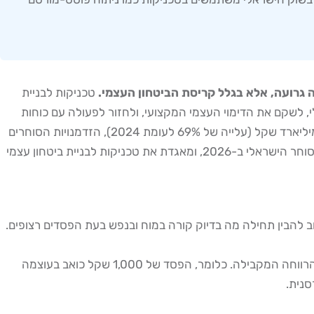
טכניקות לבניית
, לשקם את הדימוי העצמי המקצועי, ולחזור לפעולה עם כוחות
מחודשים ומסגרת בטוחה יותר. בשוק הישראלי, שבו מדד ת"א-35 זינק ב-51.6% ב-2025 ונפח המסחר הממוצע היומי עמד על כ-2.5 מיליארד שקל (עלייה של 69% לעומת 2024), הזדמנויות הסוחרים
גדולות — אך כך גם הסיכונים הנפשיים הכרוכים ברצף הפסדים. המאמר הזה מציג תוכנית שיקום מעשית, מבוססת נתונים, המותאמת לסוחר הישראלי ב-2026, ומאגדת את טכניקות לבניית ביטחון עצמי
ב להבין תחילה מה בדיוק קורה במוח ובנפש בעת הפסדים רצופים.
מחקרים בכלכלה התנהגותית, ובראשם עבודותיו של דניאל כהנמן, מראים שהכאב הנפשי מהפסד כספי חזק פי 2.5 מהסיפוק שמביאה הרווחה המקבילה. כלומר, הפסד של 1,000 שקל כואב בעוצמה