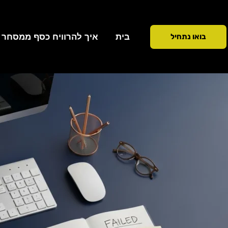
ילוג
תוכן
בית
איך להרוויח כסף ממסחר ב 90 ימ
בואו נתחיל
כתיבת תגובה
/
פסיכולוגיה
/ מאת
Addiction To Success