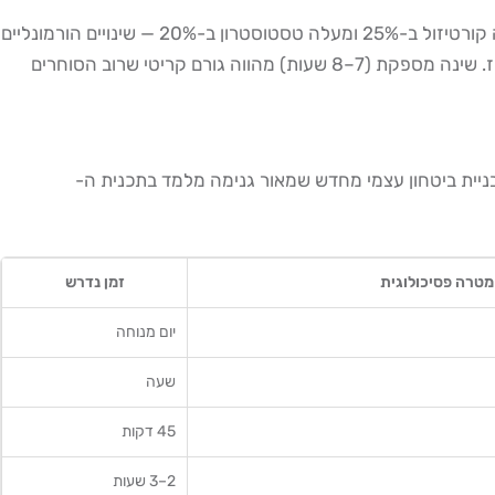
לרוב מוזנח לחלוטין על ידי סוחרים. מחקרים מראים שתנוחת גוף "כוחנית" (Power Posing) במשך שתי דקות מפחיתה קורטיזול ב-25% ומעלה טסטוסטרון ב-20% — שינויים הורמונליים
ממשיים שמשפיעים ישירות על יכולת קבלת ההחלטות. הוספת 10 דקות של פעילות גופנית לפני יום מסחר מפחיתה חרדה ומשפרת ריכוז. שינה מספקת (7–8 שעות) מהווה גורם קריטי שרוב הסוחרים
טכניקות לבניית ביטחון עצמי מחדש שמאור גנימה מלמד בתכנית ה-
מטרה פסיכולוגית
זמן נדרש
יום מנוחה
שעה
45 דקות
2–3 שעות