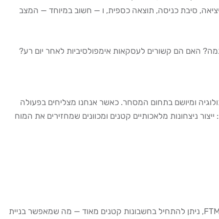
ציאה, סיבת כניסה, תוצאה כספית, ו — חשוב במיוחד — המצב
גמה? האם הם קשורים לעסקאות אימפולסיביות לאחר יום רע?
ולוגיה ומיושם בתחום המסחר. כאשר אנחנו מצליחים בפעולה
צור ניצחונות מלאכותיים קטנים ומכוונים שמחזירים את המוח
בחברות הנוסטרו (Prop Trading) מהמובילות בישראל, כמו The5ers שבסיסה בישראל ו-FTMO, ניתן להתחיל בחשבונות קטנים מאוד — מה שמאפשר בניית