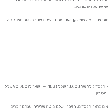
שי שהפסדים גורמים.
(כ-200,000 דולר) לרישיון בסיסי לברוקרים מורשים — מה שמשקף את רמת הרצינות שהרגולטור מצפה לה
דוגמה מספרית ממשית: סוחר עם הון של 100,000 שקל שמסכן 1% לעסקה מסכן 1,000 שקל בלבד. גם אם יפסיד 10 עסקאות ברצף — הפסד כולל של 10,000 שקל (10%) — יישאר לו 90,000 שקל
נחנו נמצאים ברצף הפסדים, הזיכרון שלנו מוטה שלילית. אנחנו זוכרים