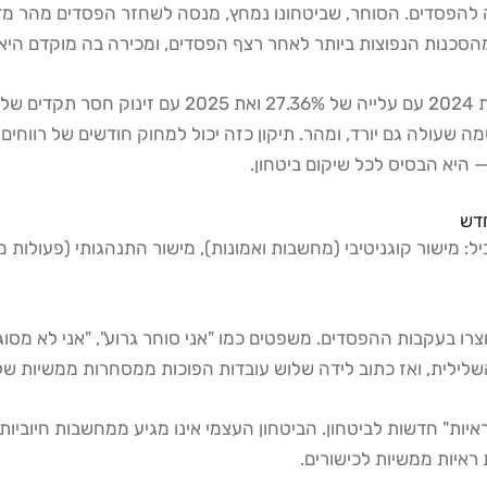
Revenge Tr) מופיעה לרוב בתגובה להפסדים. הסוחר, שביטחונו נמחץ, מנסה לשחזר 
סכנות הנפוצות ביותר לאחר רצף הפסדים, ומכירה בה מוקדם היא 
דות שנרשם במאי 2026 — מזכיר לכולם שמה שעולה גם יורד, ומהר. תיקון כזה יכול למח
— היא הבסיס לכל שיקום ביטחון.
חדש
 מישור קוגניטיבי (מחשבות ואמונות), מישור התנהגותי (פעולות ממ
צרו בעקבות ההפסדים. משפטים כמו "אני סוחר גרוע", "אני לא מסוג
לילית, ואז כתוב לידה שלוש עובדות הפוכות ממסחרות ממשיות של
ות" חדשות לביטחון. הביטחון העצמי אינו מגיע ממחשבות חיוביות —
ראיות ממשיות לכישורים.